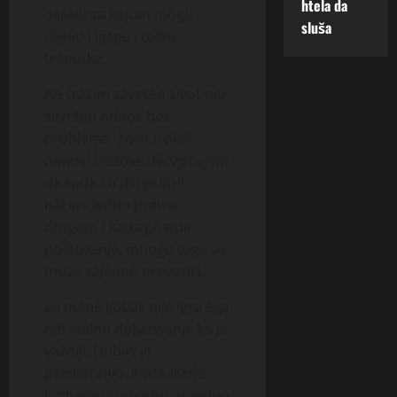
htela da
osobu sa kojom mogu
sluša
dijeliti i lijepe i teške
trenutke.
Ne tražim savršen život niti
savršen odnos bez
problema. Život uvijek
donosi izazove. Ali vjerujem
da kada su dvoje ljudi
iskreni jedno prema
drugom i kada postoji
poštovanje, mnogo toga se
može zajedno prevazići.
Za mene ljubav nije igra ega
niti stalno dokazivanje ko je
važniji. Ljubav je
partnerstvo. Kada dvoje
ljudi postanu oslonac jedno