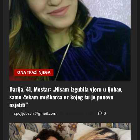
ONA TRAZI NJEGA
Darija, 41, Mostar: „Nisam izgubila vjeru u ljubav,
samo čekam muškarca uz kojeg ću je ponovo
osjetiti“
spojljubavni@gmail.com
8 Augusta, 2026
0