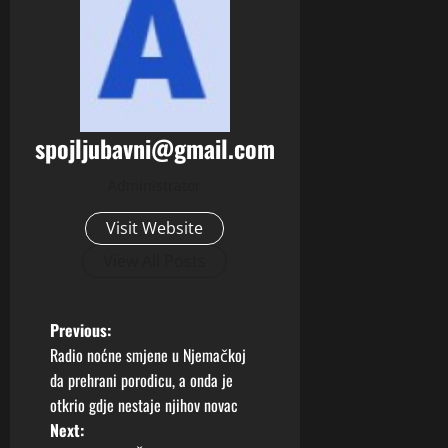
spojljubavni@gmail.com
Administrator
Visit Website
View All Posts
P
Previous:
Radio noćne smjene u Njemačkoj
o
da prehrani porodicu, a onda je
otkrio gdje nestaje njihov novac
s
Next: