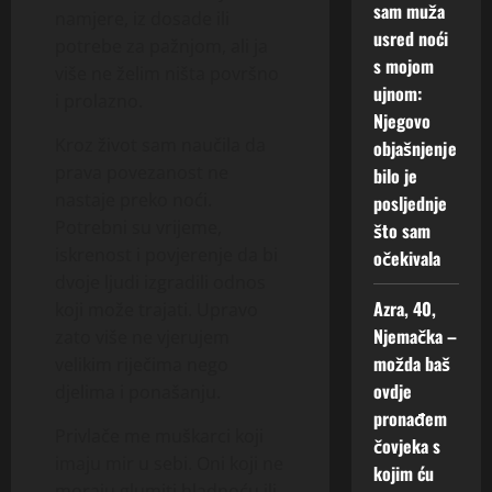
sam muža
namjere, iz dosade ili
usred noći
potrebe za pažnjom, ali ja
s mojom
više ne želim ništa površno
ujnom:
i prolazno.
Njegovo
Kroz život sam naučila da
objašnjenje
prava povezanost ne
bilo je
nastaje preko noći.
posljednje
Potrebni su vrijeme,
što sam
iskrenost i povjerenje da bi
očekivala
dvoje ljudi izgradili odnos
Azra, 40,
koji može trajati. Upravo
Njemačka –
zato više ne vjerujem
možda baš
velikim riječima nego
ovdje
djelima i ponašanju.
pronađem
Privlače me muškarci koji
čovjeka s
imaju mir u sebi. Oni koji ne
kojim ću
moraju glumiti hladnoću ili