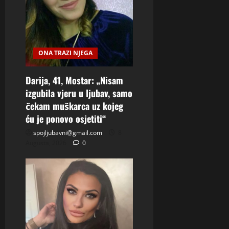
ONA TRAZI NJEGA
Darija, 41, Mostar: „Nisam
izgubila vjeru u ljubav, samo
čekam muškarca uz kojeg
ću je ponovo osjetiti“
spojljubavni@gmail.com
8
Augusta, 2026
0