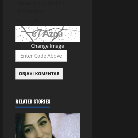
browseru za buduće
komentare.
Recaptcha
Change Image
RELATED STORIES