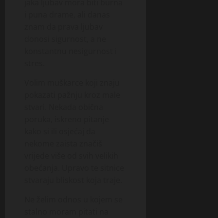
jaka ljubav mora biti burna
i puna drame, ali danas
znam da prava ljubav
donosi sigurnost, a ne
konstantnu nesigurnost i
stres.
Volim muškarce koji znaju
pokazati pažnju kroz male
stvari. Nekada obična
poruka, iskreno pitanje
kako si ili osjećaj da
nekome zaista značiš
vrijede više od svih velikih
obećanja. Upravo te sitnice
stvaraju bliskost koja traje.
Ne želim odnos u kojem se
stalno moram pitati na