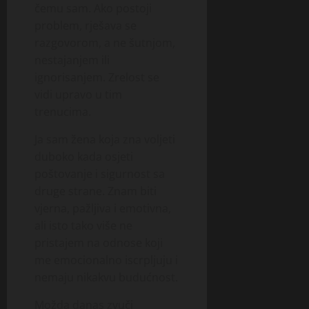
čemu sam. Ako postoji
problem, rješava se
razgovorom, a ne šutnjom,
nestajanjem ili
ignorisanjem. Zrelost se
vidi upravo u tim
trenucima.
Ja sam žena koja zna voljeti
duboko kada osjeti
poštovanje i sigurnost sa
druge strane. Znam biti
vjerna, pažljiva i emotivna,
ali isto tako više ne
pristajem na odnose koji
me emocionalno iscrpljuju i
nemaju nikakvu budućnost.
Možda danas zvuči