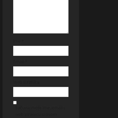
Ime
*
Email
*
Web stranica
Sačuvaj moje ime, email i
web stranicu u ovom