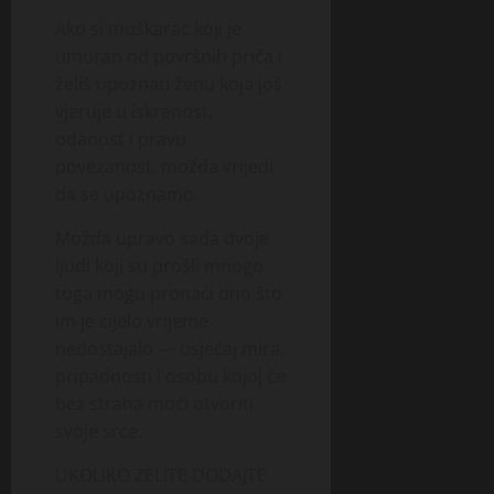
Ako si muškarac koji je
umoran od površnih priča i
želiš upoznati ženu koja još
vjeruje u iskrenost,
odanost i pravu
povezanost, možda vrijedi
da se upoznamo.
Možda upravo sada dvoje
ljudi koji su prošli mnogo
toga mogu pronaći ono što
im je cijelo vrijeme
nedostajalo — osjećaj mira,
pripadnosti i osobu kojoj će
bez straha moći otvoriti
svoje srce.
UKOLIKO ZELITE DODAJTE