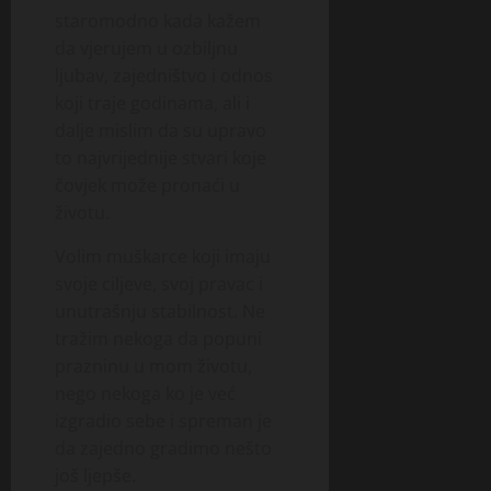
staromodno kada kažem
da vjerujem u ozbiljnu
ljubav, zajedništvo i odnos
koji traje godinama, ali i
dalje mislim da su upravo
to najvrijednije stvari koje
čovjek može pronaći u
životu.
Volim muškarce koji imaju
svoje ciljeve, svoj pravac i
unutrašnju stabilnost. Ne
tražim nekoga da popuni
prazninu u mom životu,
nego nekoga ko je već
izgradio sebe i spreman je
da zajedno gradimo nešto
još ljepše.