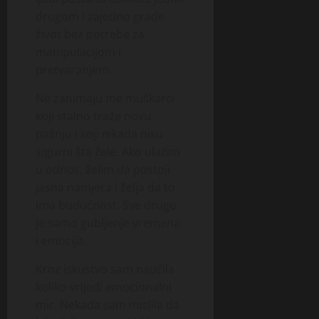
drugom i zajedno grade
život bez potrebe za
manipulacijom i
pretvaranjem.
Ne zanimaju me muškarci
koji stalno traže novu
pažnju i koji nikada nisu
sigurni šta žele. Ako ulazim
u odnos, želim da postoji
jasna namjera i želja da to
ima budućnost. Sve drugo
je samo gubljenje vremena
i emocija.
Kroz iskustvo sam naučila
koliko vrijedi emocionalni
mir. Nekada sam mislila da