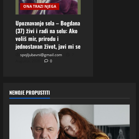
ONA TRAZI NJEGA
Upoznavanje sela – Bogdana
(37) živi i radi na selu: Ako
voliš mir, prirodu i
jednostavan život, javi mi se
spojljubavni@gmail.com
7
Augusta, 2026
0
NEMOJE PROPUSTITI