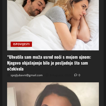
ISPOVIJESTI
*Uhvatila sam muža usred noći s mojom ujnom:
Njegovo objašnjenje bilo je posljednje što sam
očekivala
spojljubavni@gmail.com
8 Augusta, 2026
0