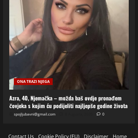
ONA TRAZI NJEGA
Azra, 40, Njemačka – možda baš ovdje pronađem
čovjeka s kojim ću podijeliti najljepše godine života
spojljubavni@gmail.com
8 Augusta, 2026
0
Contact Us
Cookie Policy (EU)
Disclaimer
Home