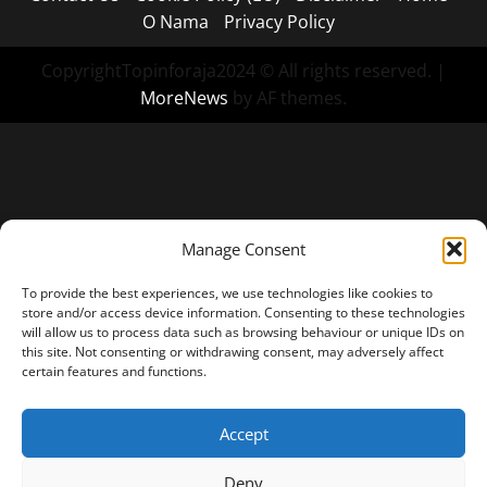
O Nama
Privacy Policy
CopyrightTopinforaja2024 © All rights reserved.
|
MoreNews
by AF themes.
Manage Consent
To provide the best experiences, we use technologies like cookies to
store and/or access device information. Consenting to these technologies
will allow us to process data such as browsing behaviour or unique IDs on
this site. Not consenting or withdrawing consent, may adversely affect
certain features and functions.
Accept
Deny