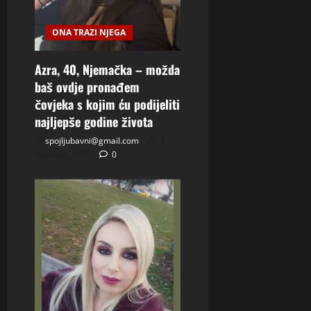
ONA TRAZI NJEGA
Azra, 40, Njemačka – možda
baš ovdje pronađem
čovjeka s kojim ću podijeliti
najljepše godine života
spojljubavni@gmail.com
8
Augusta, 2026
0