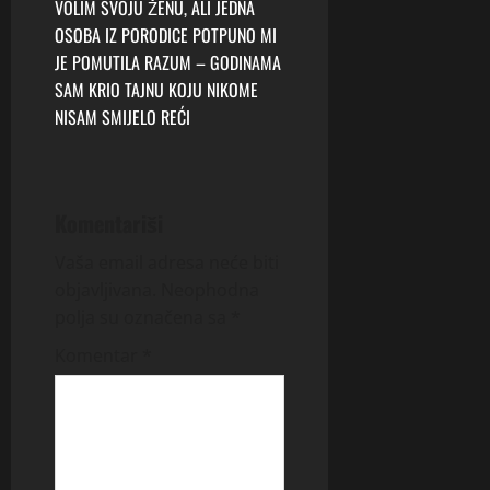
t
VOLIM SVOJU ŽENU, ALI JEDNA
OSOBA IZ PORODICE POTPUNO MI
n
JE POMUTILA RAZUM – GODINAMA
SAM KRIO TAJNU KOJU NIKOME
a
NISAM SMIJELO REĆI
v
i
Komentariši
g
Vaša email adresa neće biti
a
objavljivana.
Neophodna
polja su označena sa
*
t
Komentar
*
i
o
n