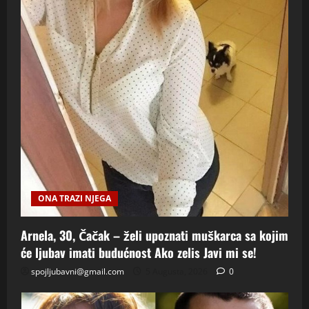
ONA TRAZI NJEGA
Arnela, 30, Čačak – želi upoznati muškarca sa kojim
će ljubav imati budućnost Ako zelis Javi mi se!
spojljubavni@gmail.com
5 Augusta, 2026
0