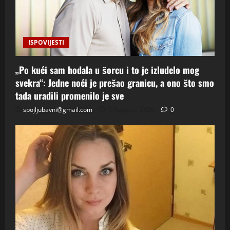
ISPOVIJESTI
„Po kući sam hodala u šorcu i to je izludelo mog
svekra“: Jedne noći je prešao granicu, a ono što smo
tada uradili promenilo je sve
spojljubavni@gmail.com
5 Augusta, 2026
0