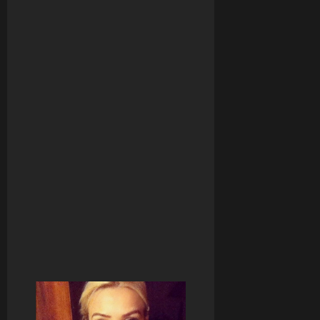
NA
SELU,
TRAŽIM
UPOZNAVANJE
I
OZBILJNU
VEZU
Ako
volis
Selo
Javi
se