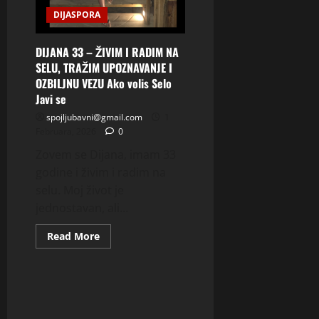
DIJASPORA
DIJANA 33 – ŽIVIM I RADIM NA
SELU, TRAŽIM UPOZNAVANJE I
OZBILJNU VEZU Ako volis Selo
Javi se
spojljubavni@gmail.com
1
Februara, 2026
0
Zovem se Dijana, imam 33
godine i živim i radim na
selu. Moj život je
jednostavan, ali...
Read
Read More
more
about
DIJANA
33
–
ŽIVIM
I
RADIM