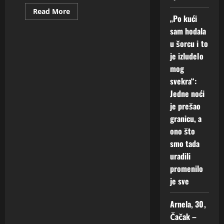
2026
Read
Read More
„Po kući
more
about
0
sam hodala
ZERINA,
37
u šorcu i to
–
NJEMAČKA
je izludelo
RASTAVLJENA
SAM
mog
I
svekra“:
USAMLJENA
AKO
Jedne noći
ZELIS
DRUZENJE
je prešao
JAVI
MI
granicu, a
SE
ono što
smo tada
uradili
promenilo
je sve
Arnela, 30,
Čačak –