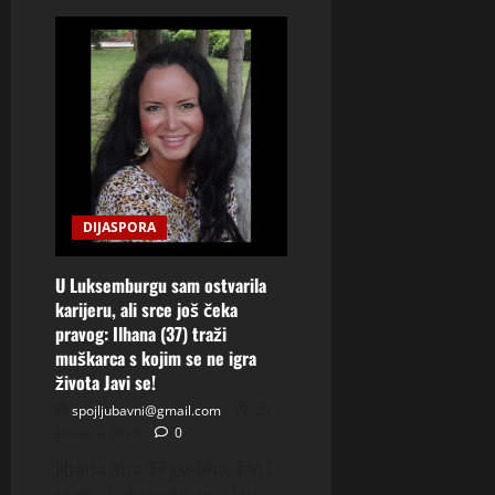
SUZANA
(36)
ULM
–
ŽENA
KOJA
ZNA
ŠTA
HOĆE
I
NE
GUBI
VRIJEME
NA
POGREŠNE
DIJASPORA
Javi
se
U Luksemburgu sam ostvarila
karijeru, ali srce još čeka
pravog: Ilhana (37) traži
muškarca s kojim se ne igra
života Javi se!
spojljubavni@gmail.com
25
Januara, 2026
0
Ilhana ima 37 godina, živi i