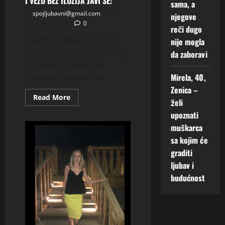
I VEZU BEZ ILUZIJA JAVI SE!
sama, a
spojljubavni@gmail.com
2
njegove
Februara, 2026
0
reči dugo
Zovem se Alisa, imam 35
nije mogla
godina i živim u Švajcarskoj.
da zaboravi
Iza mene je dovoljno
Mirela, 40,
životnog iskustva da...
Zenica –
Read
Read More
želi
more
about
upoznati
ALISA
35
muškarca
–
ŠVAJCARSKA
sa kojim će
TRAZIM
graditi
OZBILJNO
UPOZNAVANJE
ljubav i
I
VEZU
budućnost
BEZ
ILUZIJA
JAVI
SE!