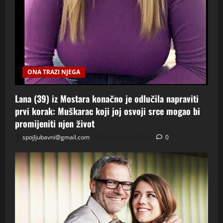
ONA TRAZI NJEGA
Lana (39) iz Mostara konačno je odlučila napraviti
prvi korak: Muškarac koji joj osvoji srce mogao bi
promijeniti njen život
spojljubavni@gmail.com
6 Augusta, 2026
0