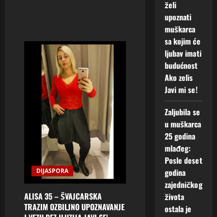
želi
upoznati
muškarca
sa kojim će
ljubav imati
budućnost
Ako zelis
Javi mi se!
Zaljubila se
u muškarca
25 godina
mlađeg:
Posle deset
DIJASPORA
godina
zajedničkog
ALISA 35 – ŠVAJCARSKA
života
TRAZIM OZBILJNO UPOZNAVANJE
ostala je