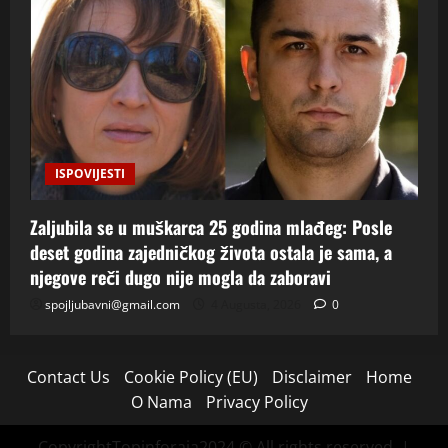
ISPOVIJESTI
Zaljubila se u muškarca 25 godina mlađeg: Posle
deset godina zajedničkog života ostala je sama, a
njegove reči dugo nije mogla da zaboravi
spojljubavni@gmail.com
4 Augusta, 2026
0
Contact Us
Cookie Policy (EU)
Disclaimer
Home
O Nama
Privacy Policy
CopyrightTopinforaja2024 © All rights reserved.
|