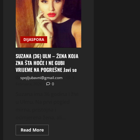
DIJASPORA
SUZANA (36) ULM – ŽENA KOJA
ZNA ŠTA HOĆE I NE GUBI
VRIJEME NA POGREŠNE Javi se
spojljubavni@gmail.com
1
Februara, 2026
0
Suzana ima 36 godina i živi
u Ulmu. Na prvi pogled
mirna, pristojna i
odmjerena žena, ali...
Read
Read More
more
about