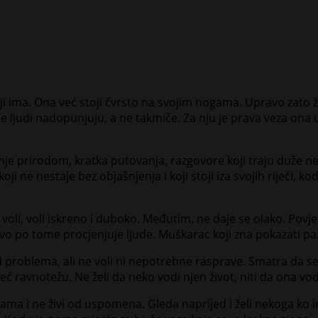
a koji ima. Ona već stoji čvrsto na svojim nogama. Upravo zato
judi nadopunjuju, a ne takmiče. Za nju je prava veza ona u k
nje prirodom, kratka putovanja, razgovore koji traju duže nego
i ne nestaje bez objašnjenja i koji stoji iza svojih riječi, ko
a voli, voli iskreno i duboko. Međutim, ne daje se olako. Po
avo po tome procjenjuje ljude. Muškarac koji zna pokazati paž
d problema, ali ne voli ni nepotrebne rasprave. Smatra da s
ć ravnotežu. Ne želi da neko vodi njen život, niti da ona vod
ičama i ne živi od uspomena. Gleda naprijed i želi nekoga ko i