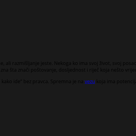
ali razmišljanje jeste. Nekoga ko ima svoj život, svoj posao 
zna šta znači poštovanje, dosljednost i riječ koja nešto vrijed
o kako ide“ bez pravca. Spremna je na
vezu
koja ima potencijal