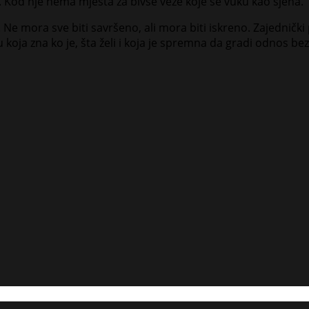
. Kod nje nema mjesta za bivše veze koje se vuku kao sjena.
Ne mora sve biti savršeno, ali mora biti iskreno. Zajedničk
u koja zna ko je, šta želi i koja je spremna da gradi odnos bez