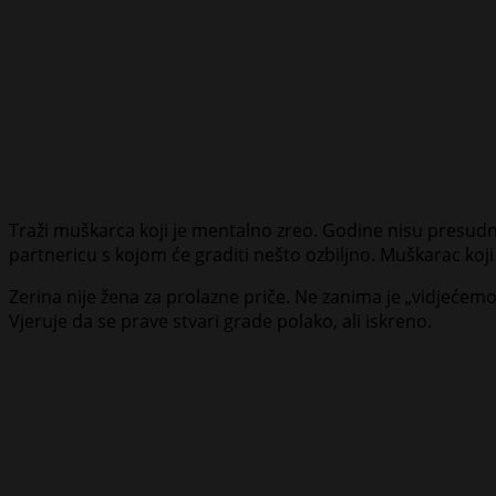
Traži muškarca koji je mentalno zreo. Godine nisu presudne, 
partnericu s kojom će graditi nešto ozbiljno. Muškarac koji 
Zerina nije žena za prolazne priče. Ne zanima je „vidjećem
Vjeruje da se prave stvari grade polako, ali iskreno.