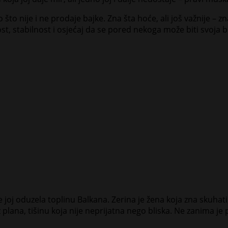
to nije i ne prodaje bajke. Zna šta hoće, ali još važnije – zna
nost, stabilnost i osjećaj da se pored nekoga može biti svoja 
je joj oduzela toplinu Balkana. Zerina je žena koja zna skuhati, 
plana, tišinu koja nije neprijatna nego bliska. Ne zanima je