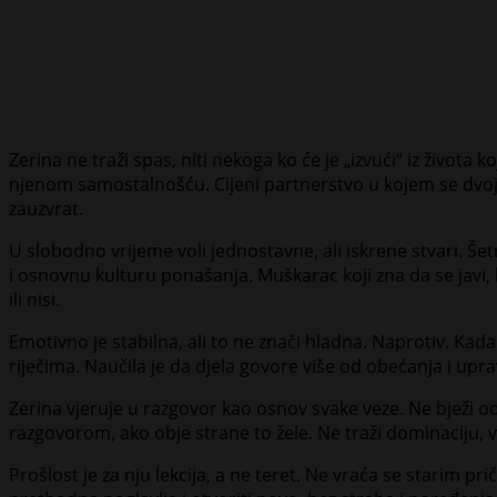
Zerina ne traži spas, niti nekoga ko će je „izvući“ iz život
njenom samostalnošću. Cijeni partnerstvo u kojem se dvoje l
zauzvrat.
U slobodno vrijeme voli jednostavne, ali iskrene stvari. Šet
i osnovnu kulturu ponašanja. Muškarac koji zna da se javi, koj
ili nisi.
Emotivno je stabilna, ali to ne znači hladna. Naprotiv. Kad
riječima. Naučila je da djela govore više od obećanja i upr
Zerina vjeruje u razgovor kao osnov svake veze. Ne bježi o
razgovorom, ako obje strane to žele. Ne traži dominaciju, ve
Prošlost je za nju lekcija, a ne teret. Ne vraća se starim pr