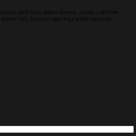
i planovi, podrška u teškim danima, smijeh u običnim
 drame i laži, Zerina je neko koga vrijedi upoznati.