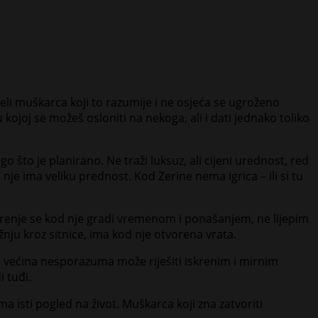
 želi muškarca koji to razumije i ne osjeća se ugroženo
ojoj se možeš osloniti na nekoga, ali i dati jednako toliko
 što je planirano. Ne traži luksuz, ali cijeni urednost, red
d nje ima veliku prednost. Kod Zerine nema igrica – ili si tu
vjerenje se kod nje gradi vremenom i ponašanjem, ne lijepim
nju kroz sitnice, ima kod nje otvorena vrata.
e većina nesporazuma može riješiti iskrenim i mirnim
i tuđi.
ma isti pogled na život. Muškarca koji zna zatvoriti