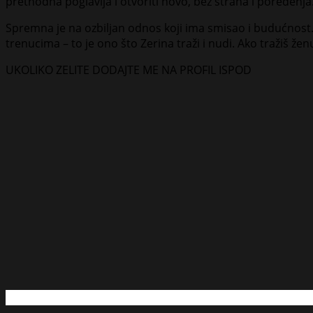
prethodna poglavlja i otvoriti novo, bez straha i poređenja
Spremna je na ozbiljan odnos koji ima smisao i budućnost. 
trenucima – to je ono što Zerina traži i nudi. Ako tražiš žen
UKOLIKO ZELITE DODAJTE ME NA PROFIL ISPOD