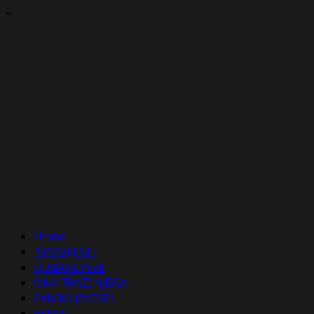
Skip
=
to
content
Primary
Home
Menu
ISPOVIJESTI
LJUBAV&VEZE
ONA TRAZI NJEGA
ZANIMLJIVOSTI
VIJESTI