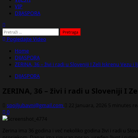
VIP
DIJASPORA
Pretraga:
Pogledajte Video
Home
DIJASPORA
ZERINA, 36 – živi i radi u Sloveniji I Zeli Iskrenu Vezu i lj
DIJASPORA
ZERINA, 36 – živi i radi u Sloveniji I Ze
spojljubavni@gmail.com
22 Januara, 2026
5 minutes r
0
Zerina ima 36 godina i već nekoliko godina živi i radi u Slo
prosjekom. Danas ima siguran posao, uređen život i rutinu ko