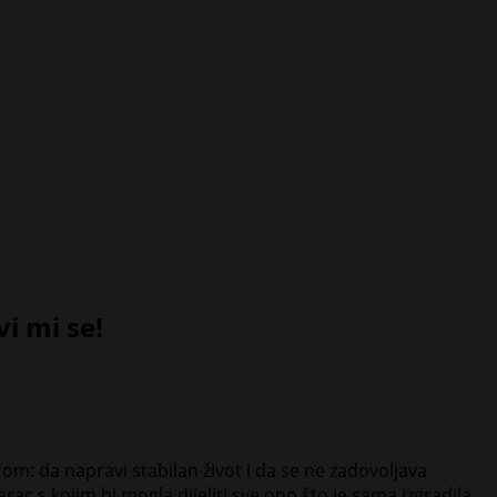
vi mi se!
rom: da napravi stabilan život i da se ne zadovoljava
rac s kojim bi mogla dijeliti sve ono što je sama izgradila.