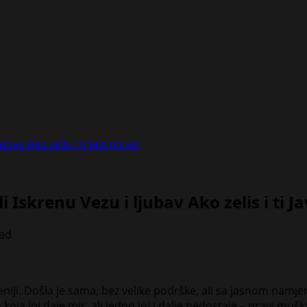
ubav Ako zelis i ti Javi mi se!
li Iskrenu Vezu i ljubav Ako zelis i ti Ja
ead
veniji. Došla je sama, bez velike podrške, ali sa jasnom namje
ja joj daje mir, ali jedno joj i dalje nedostaje – pravi muška