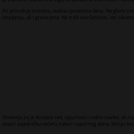
Po prirodi je smirena, realna i prizemna žena. Ne glumi ono š
strpljenju, ali i granicama. Ne traži savršenstvo, već iskre
Slovenija joj je donijela red, sigurnost i radne navike, ali ni
stvari: zajedničku večeru nakon napornog dana, šetnju bez 