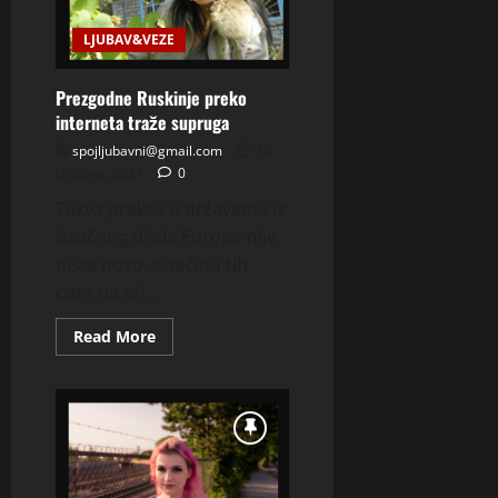
Ljubavi
JAvi
mi
LJUBAV&VEZE
Se
da
Pokusamo
Prezgodne Ruskinje preko
interneta traže supruga
spojljubavni@gmail.com
16
Oktobra, 2024
0
Takva praksa u državama iz
istočnog dijela Europe nije
ništa novo, a većinu tih
cura na taj...
Read
Read More
more
about
Prezgodne
Ruskinje
preko
interneta
traže
supruga