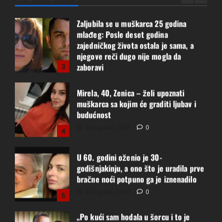
Zaljubila se u muškarca 25 godina
mlađeg: Posle deset godina
zajedničkog života ostala je sama, a
njegove reči dugo nije mogla da
zaboravi
3
4 Augusta, 2026
0
Mirela, 40, Zenica – želi upoznati
muškarca sa kojim će graditi ljubav i
budućnost
4 Augusta, 2026
0
4
U 60. godini oženio je 30-
godišnjakinju, a ono što je uradila prve
bračne noći potpuno ga je iznenadilo
4 Augusta, 2026
0
5
„Po kući sam hodala u šorcu i to je