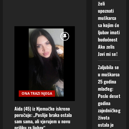
2026
želi
upoznati
0
muškarca
sa kojim će
ljubav imati
budućnost
Ako zelis
Javi mi se!
Zaljubila se
u muškarca
25 godina
mlađeg:
ONA TRAZI NJEGA
Posle deset
godina
Aida (45) iz Njemačke iskreno
zajedničkog
poručuje: „Poslije braka ostala
života
sam sama, ali vjerujem u novu
ostala je
priliku za ljubav“