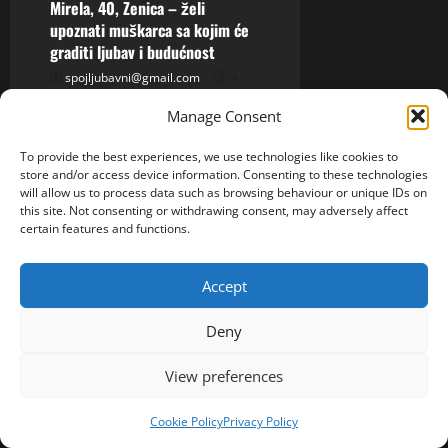
Mirela, 40, Zenica – želi
da
zaboravi
upoznati muškarca sa kojim će
graditi ljubav i budućnost
spojljubavni@gmail.com
4
Augusta, 2026
0
Manage Consent
# Mirela, 40, Zenica – želi
upoznati muškarca sa
To provide the best experiences, we use technologies like cookies to
store and/or access device information. Consenting to these technologies
kojim će graditi ljubav i
will allow us to process data such as browsing behaviour or unique IDs on
budućnost Zovem se...
this site. Not consenting or withdrawing consent, may adversely affect
certain features and functions.
Read
Read More
more
about
Accept
Mirela,
40,
Zenica
–
Deny
želi
upoznati
muškarca
View preferences
sa
ISPOVIJESTI
kojim
će
Cookie Policy
Privacy Policy
graditi
U 60. godini oženio je 30-
ljubav