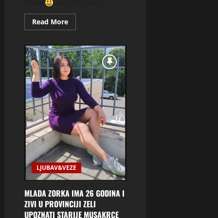
meni
Biti prirodan...
Read
Read More
more
about
VIDOSAVA@OSTALA
SAM
SAMA
I
ZELIM
RAZMJENITI
SLIKE
I
UPOZNATI
SE
JAVITE
MI
SE
LJUBAV&VEZE
MLADA ZORKA IMA 26 GODINA I
ZIVI U PROVINCIJI ZELI
UPOZNATI STARIJE MUSAKRCE