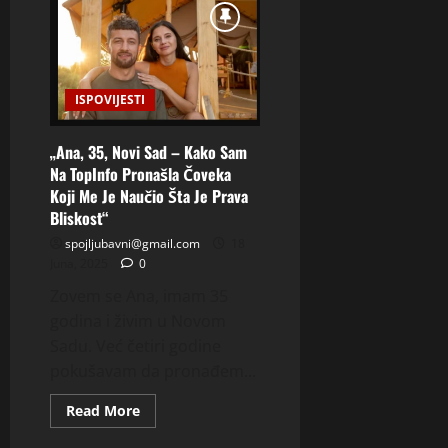
ISPOVIJESTI
„Ana, 35, Novi Sad – Kako Sam
Na TopInfo Pronašla Čoveka
Koji Me Je Naučio Šta Je Prava
Bliskost“
spojljubavni@gmail.com
18
Juna, 2025
0
Zovem se Ana, imam 35
godina i živim u Novom
Sadu. Već četiri godine
pokušavam da pronađem...
Read
Read More
more
about