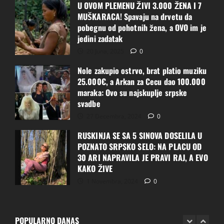
muškarca sa kojim će graditi ljubav i
U OVOM PLEMENU ŽIVI 3.000 ŽENA I 7
budućnost
MUŠKARACA! Spavaju na drvetu da
4 Augusta, 2026
0
pobegnu od pohotnih žena, a OVO im je
4
jedini zadatak
20 Juna, 2025
0
U 60. godini oženio je 30-
godišnjakinju, a ono što je uradila prve
Nole zakupio ostrvo, brat platio muziku
bračne noći potpuno ga je iznenadilo
25.000€, a Arkan za Cecu dao 100.000
4 Augusta, 2026
0
maraka: Ovo su najskuplje srpske
5
svadbe
„Po kući sam hodala u šorcu i to je
27 Decembra, 2024
0
izludelo mog svekra“: Jedne noći je
RUSKINJA SE SA 5 SINOVA DOSELILA U
prešao granicu, a ono što smo tada
POZNATO SRPSKO SELO: NA PLACU OD
uradili promenilo je sve
30 ARI NAPRAVILA JE PRAVI RAJ, A EVO
1
5 Augusta, 2026
0
KAKO ŽIVE
1 Novembra, 2024
0
Arnela, 30, Čačak – želi upoznati
muškarca sa kojim će ljubav imati
budućnost Ako zelis Javi mi se!
POPULARNO DANAS
5 Augusta, 2026
0
2