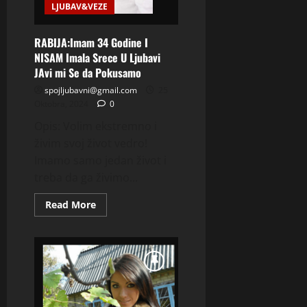
LJUBAV&VEZE
RABIJA:Imam 34 Godine I
NISAM Imala Srece U Ljubavi
JAvi mi Se da Pokusamo
spojljubavni@gmail.com
25
Oktobra, 2024
0
Opis: Volim ekstremno i
živim svoj život vedro!
Imamo samo jedan život i
treba da ga živimo...
Read
Read More
more
about
RABIJA:Imam
34
Godine
I
NISAM
Imala
Srece
U