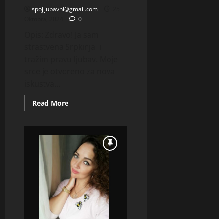
spojljubavni@gmail.com
25
Oktobra, 2024
0
Opis: Zdravo! Ja sam
strastvena Srpkinja i
tražim pravu ljubav. Moje
srce je otvoreno za nova
iskustva...
Read
Read More
more
about
MLADA
ZORKA
IMA
26
GODINA
I
ZIVI
U
PROVINCIJI
ZELI
UPOZNATI
STARIJE
MUSAKRCE