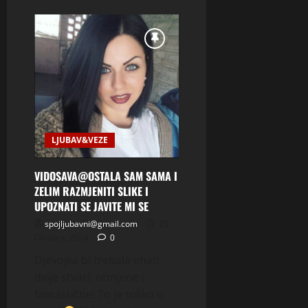
about
SUADA:IMAM
29
GODINA
I
ZIVIM
SAMA
U
LUKSUZNOM
STANU
ZELIM
DRUZENJE
I
VEZU
LJUBAV&VEZE
VIDOSAVA@OSTALA SAM SAMA I
ZELIM RAZMJENITI SLIKE I
UPOZNATI SE JAVITE MI SE
spojljubavni@gmail.com
25
Oktobra, 2024
0
Djevojka bi trebala imati
dvije stvari: otmjene i
fantastične! To je toliko o