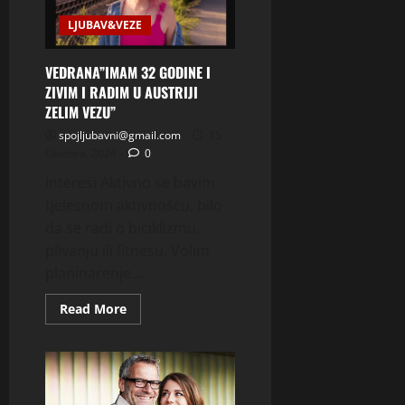
LJUBAV&VEZE
VEDRANA”IMAM 32 GODINE I
ZIVIM I RADIM U AUSTRIJI
ZELIM VEZU”
spojljubavni@gmail.com
15
Oktobra, 2024
0
Interesi Aktivno se bavim
tjelesnom aktivnošću, bilo
da se radi o biciklizmu,
plivanju ili fitnesu. Volim
planinarenje....
Read
Read More
more
about
VEDRANA”IMAM
32
GODINE
I
ZIVIM