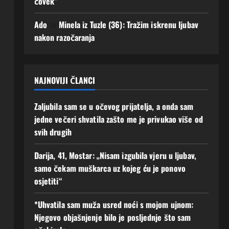
čovek”
Augusta,
Augusta,
2026
2026
Ado
na
Minela iz Tuzle (36): Tražim iskrenu ljubav
0
0
nakon razočaranja
NAJNOVIJI ČLANCI
Zaljubila sam se u očevog prijatelja, a onda sam
jedne večeri shvatila zašto me je privukao više od
svih drugih
Darija, 41, Mostar: „Nisam izgubila vjeru u ljubav,
samo čekam muškarca uz kojeg ću je ponovo
osjetiti“
*Uhvatila sam muža usred noći s mojom ujnom:
Njegovo objašnjenje bilo je posljednje što sam