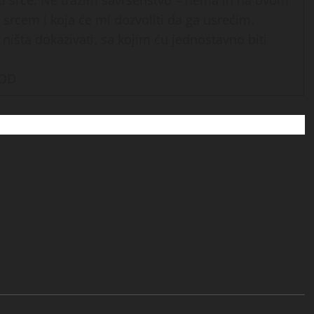
zeti srce. Ne tražim savršenstvo – nema ih na ovom
 srcem i koja će mi dozvoliti da ga usrećim.
išta dokazivati, sa kojim ću jednostavno biti
POD