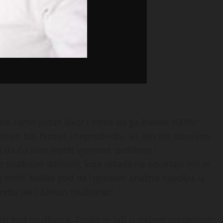
mo samo jedan život i treba da ga živimo 100%!
am biti hirovit i nepredvidiv, ali ako ste dovoljno
da ću vam vratiti vjernost, poštenje i
le snažnom damom, koja nikada ne odustaje niti je
oj sreći! Koliko god da izgledam snažno napolju, u
treba jak i častan muškarac!
rnost kod muškarca. Toliko je laži u našem modernom