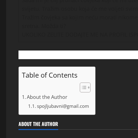
Sada mi je cilj pronaći čovjeka koji će mi u
svijetu. Tražim osobu koja će me voljeti svim
Tražim čovjeka sa kojim neću morati nikome n
sretna. Možda ti?
UKOLIKO ZELITE DODAJTE ME NA PROFIL IS
Table of Contents
About the Author
spojljubavni@gmail.com
ABOUT THE AUTHOR