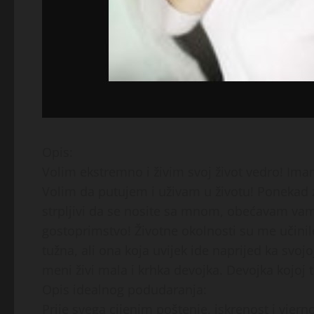
Opis:
Volim ekstremno i živim svoj život vedro! Ima
Volim da putujem i uživam u životu! Ponekad zn
strpljivi da se nosite sa mnom, obećavam vam 
gostoprimstvo! Životne okolnosti su me učini
tužna, ali ona koja uvijek ide naprijed ka svoj
meni živi mala i krhka devojka. Devojka kojoj 
Opis idealnog podudaranja:
Prije svega cijenim poštenje, iskrenost i vje