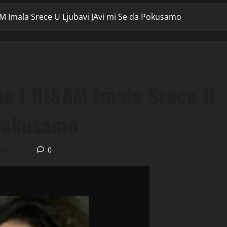
M Imala Srece U Ljubavi JAvi mi Se da Pokusamo
e I NISAM Imala Srece U
 Pokusamo
utes read
0