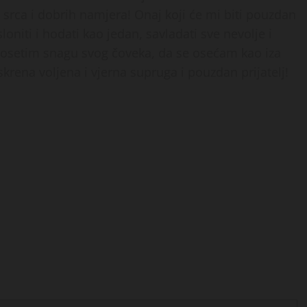
 srca i dobrih namjera! Onaj koji će mi biti pouzdan
niti i hodati kao jedan, savladati sve nevolje i
da osetim snagu svog čoveka, da se osećam kao iza
rena voljena i vjerna supruga i pouzdan prijatelj!