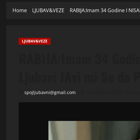
Home
LJUBAV&VEZE
RABIJA:Imam 34 Godine I NISA
LJUBAV&VEZE
RABIJA:Imam 34 Godin
Ljubavi JAvi mi Se da
spojljubavni@gmail.com
25 Oktobra, 2024
3 min