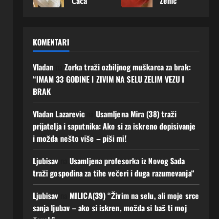
Čača
Zenic
radi
čila
muš
m ću
k –
a –
na
napr
karca
podij
želi
želi
selu:
aviti
uz
eliti
upoz
upoz
Ako
prvi
koje
najlje
KOMENTARI
nati
nati
voliš
kora
g ću
pše
muš
muš
mir,
k:
je
godi
karca
karca
priro
Mušk
Vladan
na
Zorka traži ozbiljnog muškarca za brak:
pono
ne
sa
sa
du i
arac
vo
život
“IMAM 33 GODINE I ZIVIM NA SELU ZELIM VEZU I
koji
koji
jedn
koji
osjet
a
BRAK
m će
m će
ostav
joj
iti“
8
ljuba
gradi
an
osvoj
Augusta,
8
Vladan Lazarevic
na
Usamljena Mira (38) traži
v
ti
život
i
2026
Augusta,
prijatelja i saputnika: Ako si za iskreno dopisivanje
imati
ljuba
, javi
srce
0
2026
i možda nešto više – piši mi!
budu
v i
mi se
moga
0
ćnos
budu
o bi
7
Ljubisav
na
Usamljena profesorka iz Novog Sada
t Ako
ćnos
prom
Augusta,
zelis
t
traži gospodina za tihe večeri i duga razumevanja“
ijenit
2026
Javi
i
0
4
mi
njen
Ljubisav
na
MILICA(39) “Živim na selu, ali moje srce
Augusta,
se!
život
2026
sanja ljubav – ako si iskren, možda si baš ti moj
0
5
6