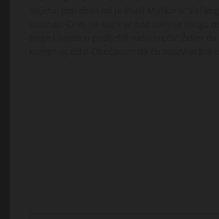
svijetu, potreban mi je Pravi Muškarac Velikog
oslonac! Onaj na koga se bez sumnje mogu oslo
brige i zajedno podijeliti našu sreću! Želim 
kamenog zida! Obećavam da ću zauzvrat biti isk