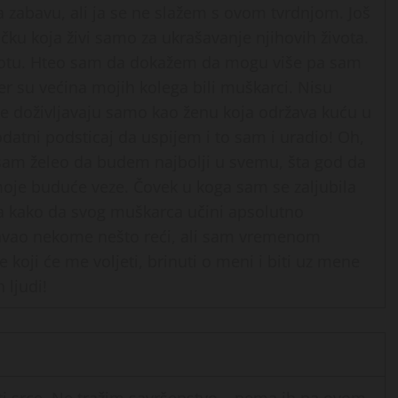
zabavu, ali ja se ne slažem s ovom tvrdnjom. Još
čku koja živi samo za ukrašavanje njihovih života.
ivotu. Hteo sam da dokažem da mogu više pa sam
jer su većina mojih kolega bili muškarci. Nisu
 me doživljavaju samo kao ženu koja održava kuću u
datni podsticaj da uspijem i to sam i uradio! Oh,
am želeo da budem najbolji u svemu, šta god da
oje buduće veze. Čovek u koga sam se zaljubila
na kako da svog muškarca učini apsolutno
vao nekome nešto reći, ali sam vremenom
 koji će me voljeti, brinuti o meni i biti uz mene
 ljudi!