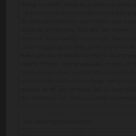
Mnogi muškarci misle da su plavuše samo za 
od mladosti muškarci su me tretirali kao igra
Ali uvek sam želeo da imam nešto veće u ž
studirao za inženjera. Nije bilo lako vrijeme 
vjerovali da ću završiti školovanje i hladno
redu i odgaja djecu. Tako da mi je ovo bio do
kako sam bio ponosan na sebe! U to vreme s
radim! Srećom, ovo se pokazalo dobrim za m
bio je dobar učitelj, a sada sam žena koja z
nezaboravno zadovoljnim! Dugo sam pokuša
shvatio da mi ovo ne treba. Ako ću imati ljude
bez obzira na sve – biću uspješniji od mnogih
Opis idealnog podudaranja: