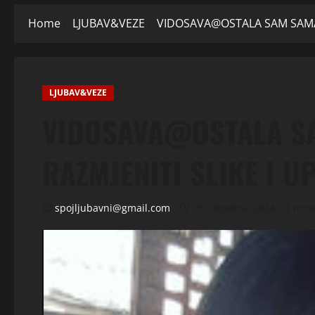
Home
LJUBAV&VEZE
VIDOSAVA@OSTALA SAM SAMA I 
LJUBAV&VEZE
VIDOSAVA@OSTALA SA
RAZMJENITI SLIKE I UP
spojljubavni@gmail.com
25 Oktobra, 2024
2 min