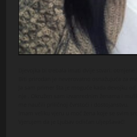
Djevojka bi trebala imati dvije stvari: otmjene 
Biti prirodan je neverovatno osnažujuća za 
Ja sam primer šta je moguće kada devojku od 
nje . Okružen sam izvanrednim ženama i muš
me naučili priličnoj čvrstoći i dostojanstvu.
Imam veliku vjeru u moć žena koje se svim s
Vjerujem da je Ljubav odličan uljepšavač!