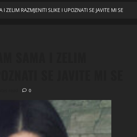
ZELIM RAZMJENITI SLIKE I UPOZNATI SE JAVITE MI SE
M SAMA I ZELIM
OZNATI SE JAVITE MI SE
utes read
0