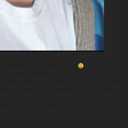
i fantastične! To je toliko o meni
mene jer sam takva kakva sam…
samog početka svog života vole i njeguju ljudi oko
karcima u mom životu, mojom porodicom, koji su
rcem posvećuju porodičnom životu!