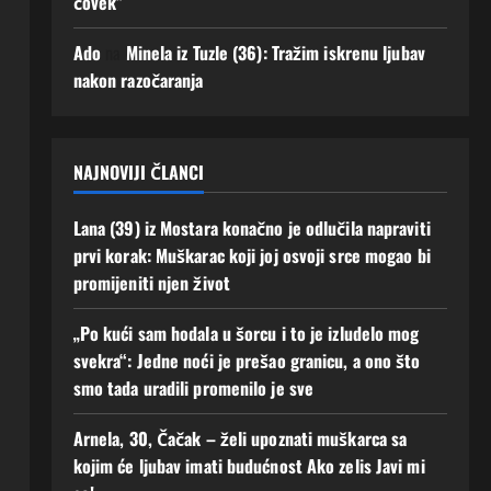
čovek”
se!
uz
men
3
Ado
na
Minela iz Tuzle (36): Tražim iskrenu ljubav
e“
Augusta,
nakon razočaranja
2026
2
0
Augusta,
2026
0
NAJNOVIJI ČLANCI
Lana (39) iz Mostara konačno je odlučila napraviti
prvi korak: Muškarac koji joj osvoji srce mogao bi
promijeniti njen život
„Po kući sam hodala u šorcu i to je izludelo mog
svekra“: Jedne noći je prešao granicu, a ono što
smo tada uradili promenilo je sve
Arnela, 30, Čačak – želi upoznati muškarca sa
kojim će ljubav imati budućnost Ako zelis Javi mi