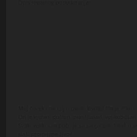
Opis idealnog podudaranja:
Moj čovek ima cilj u ovom životu! On je zreo 
On je vjeran, pošten, pun ljubavi, velikodušan 
Svaki veliki san počinje sa sanjarom. Imaš u seb
da ti promijene život!