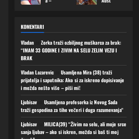
a –
Aust
karca
srce:
Mušk
imati
želi
rije
sa
„Mož
arac
budu
upoz
otkri
koji
da
koji
ćnos
nati
la
m će
baš
joj
t Ako
KOMENTARI
muš
šta
gradi
ovdje
osvoj
zelis
karca
dana
ti
upoz
i
Javi
koji
s
ljuba
nam
Vladan
na
Zorka traži ozbiljnog muškarca za brak:
srce
mi
je
najvi
v i
muš
moga
se!
“IMAM 33 GODINE I ZIVIM NA SELU ZELIM VEZU I
spre
še
budu
karca
o bi
BRAK
5
man
želi:
ćnos
koje
prom
Augusta,
za
„Ne
t
g
ijenit
2026
Vladan Lazarevic
na
Usamljena Mira (38) traži
prav
traži
dugo
i
0
4
prijatelja i saputnika: Ako si za iskreno dopisivanje
u
m
čeka
njen
Augusta,
i možda nešto više – piši mi!
ljuba
mno
m“
život
2026
v
go,
0
4
6
Ljubisav
na
Usamljena profesorka iz Novog Sada
AKO
samo
Augusta,
Augusta,
si
muš
traži gospodina za tihe večeri i duga razumevanja“
2026
2026
spre
karca
0
0
man i
koji
Ljubisav
na
MILICA(39) “Živim na selu, ali moje srce
ti
će
sanja ljubav – ako si iskren, možda si baš ti moj
Javi
biti