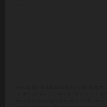
Opis:
Moj engleski je dobar pa ćemo moći da komun
smislom za humor, iskrena, iskrena i vrlo la
uvek zagrejani mojom ljubavlju i naklonošću.