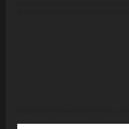
ljubazan, pošten, pouzdan i vjeran. Sanjam da
drugom i davati sve od sebe da jedni druge b
UKOLIKO ZELITE DODAJTE ME NA PROFIL ISP