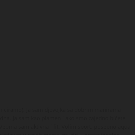
iciramo). Ja sam djevojka sa dobrim manirama i
godna. Ja sam kao plamen i ako smo zajedno bićete
 Veoma sam aktivna i fit. Volim sport, posebno aqua