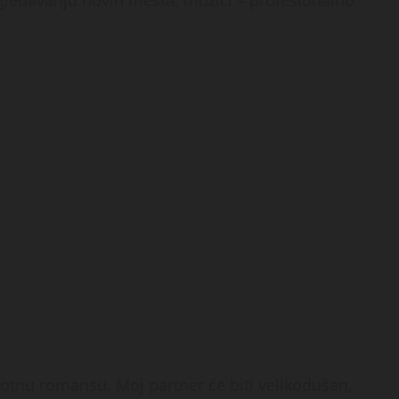
zgledavanju novih mesta, muzici – profesionalno
otnu romansu. Moj partner će biti velikodušan,