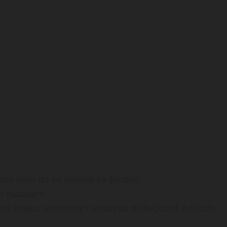
i zna kako da se ophodi sa ženom!
i ljubazan!
i snagu, strpljenje i strast da priželjkuješ zvijezde