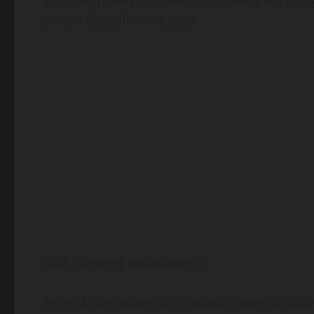
aerobik i plivanje. Uživam u putovanjima i ra
pevam džez, filmove, jogu.
Opis idealnog podudaranja:
Želim da upoznam svoju pravu ljubav za doživ