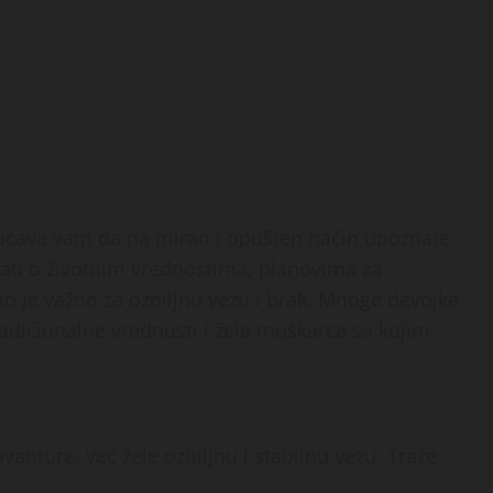
ućava vam da na miran i opušten način upoznate
ati o životnim vrednostima, planovima za
 je važno za ozbiljnu vezu i brak. Mnoge devojke
radicionalne vrednosti i žele muškarca sa kojim
anture, već žele ozbiljnu i stabilnu vezu. Traže