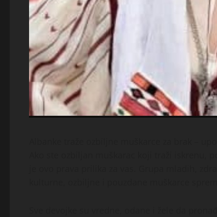
Albanke traže ozbiljne muškarce za brak – up
Ako ste ozbiljan muškarac koji traži iskrenu,
je ovo prava prilika za vas. Grupa mladih, zdra
kulturne, ozbiljne i pouzdane muškarce spre
Sve devojke su vredne, odane i žele da pronađ