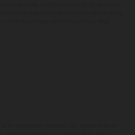
i spremne su da kroz dopisivanje bolje upoznaju
neobavezan razgovor preko Vibera ili Messengera,
vidite da li imate zajedničke ciljeve i želje.
a bi im odgovarali muškarci koji takođe drže do
a, iskrena i spremna na ozbiljnu vezu. Ako ste