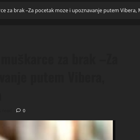
rce za brak –Za pocetak moze i upoznavanje putem Vibera, 
e muškarce za brak –Za
vanje putem Vibera,
a
s read
0