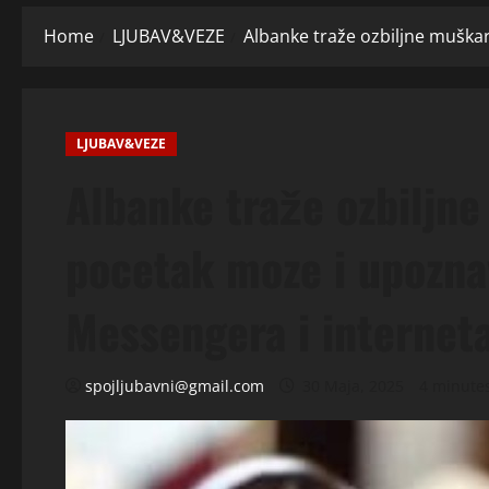
Home
LJUBAV&VEZE
Albanke traže ozbiljne muška
LJUBAV&VEZE
Albanke traže ozbiljn
pocetak moze i upozna
Messengera i internet
spojljubavni@gmail.com
30 Maja, 2025
4 minute