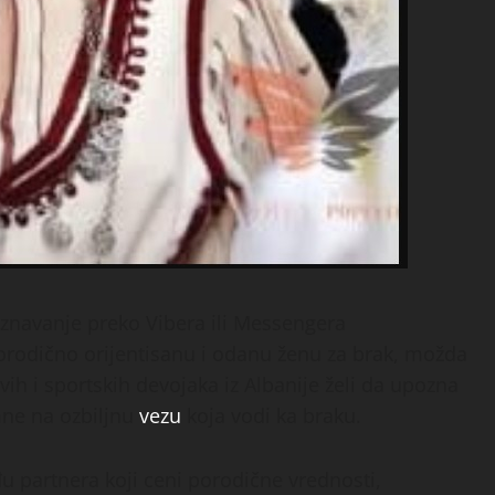
oznavanje preko Vibera ili Messengera
 porodično orijentisanu i odanu ženu za brak, možda
vih i sportskih devojaka iz Albanije želi da upozna
mne na ozbiljnu
vezu
koja vodi ka braku.
u partnera koji ceni porodične vrednosti,