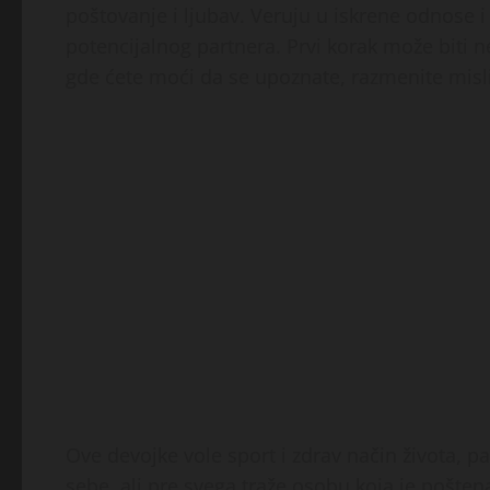
poštovanje i ljubav. Veruju u iskrene odnose 
potencijalnog partnera. Prvi korak može biti 
gde ćete moći da se upoznate, razmenite misli i 
Ove devojke vole sport i zdrav način života, p
sebe, ali pre svega traže osobu koja je pošten