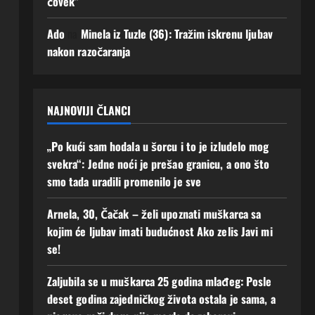
čovek”
uz
mi
men
se!
Ado
na
Minela iz Tuzle (36): Tražim iskrenu ljubav
e“
2
nakon razočaranja
Augusta,
2
2026
Augusta,
0
2026
0
NAJNOVIJI ČLANCI
„Po kući sam hodala u šorcu i to je izludelo mog
svekra“: Jedne noći je prešao granicu, a ono što
smo tada uradili promenilo je sve
Arnela, 30, Čačak – želi upoznati muškarca sa
kojim će ljubav imati budućnost Ako zelis Javi mi
se!
Zaljubila se u muškarca 25 godina mlađeg: Posle
deset godina zajedničkog života ostala je sama, a