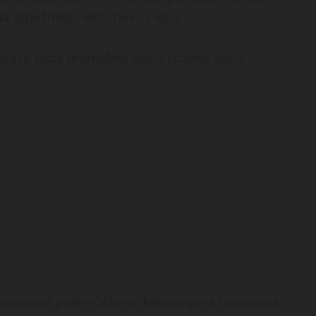
da započnete nešto novo i lepo.
 upravo ovde pronađete svoju srodnu dušu.
oznavanje putem Vibera, Messengera i interneta