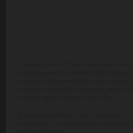
Dopisivanje preko Vibera i Messengera omog
devojku koja vam se dopada. Možete razgovar
budućnost, interesovanjima i svemu onome što
iz Albanije su porodično vaspitane, veruju u t
mogu da izgrade srećan i stabilan život.
Šta devojke iz Albanije traže u muškarcu?
Ove devojke nisu zainteresovane za prolazne av
muškarce koji su: