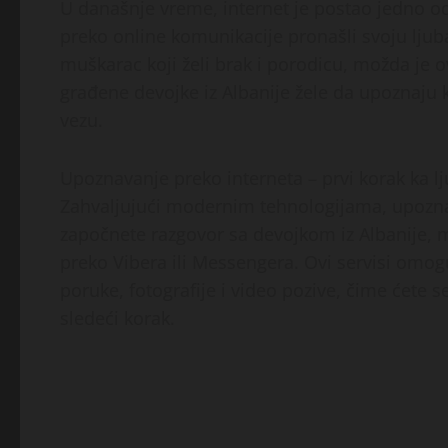
U današnje vreme, internet je postao jedno o
preko online komunikacije pronašli svoju ljubav
muškarac koji želi brak i porodicu, možda je ov
građene devojke iz Albanije žele da upoznaju 
vezu.
Upoznavanje preko interneta – prvi korak ka lj
Zahvaljujući modernim tehnologijama, upoznav
započnete razgovor sa devojkom iz Albanije, m
preko Vibera ili Messengera. Ovi servisi omog
poruke, fotografije i video pozive, čime ćete 
sledeći korak.