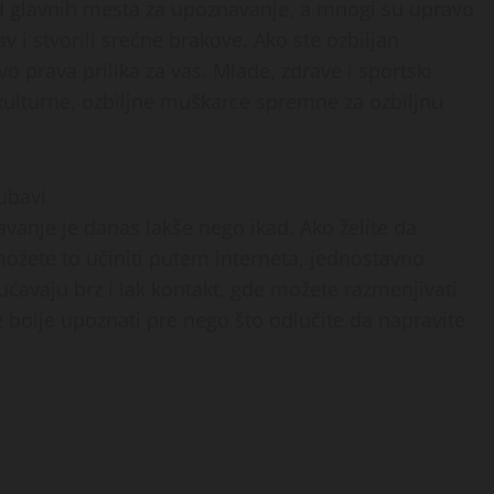
d glavnih mesta za upoznavanje, a mnogi su upravo
 i stvorili srećne brakove. Ako ste ozbiljan
o prava prilika za vas. Mlade, zdrave i sportski
kulturne, ozbiljne muškarce spremne za ozbiljnu
ubavi
anje je danas lakše nego ikad. Ako želite da
ožete to učiniti putem interneta, jednostavno
ućavaju brz i lak kontakt, gde možete razmenjivati
se bolje upoznati pre nego što odlučite da napravite