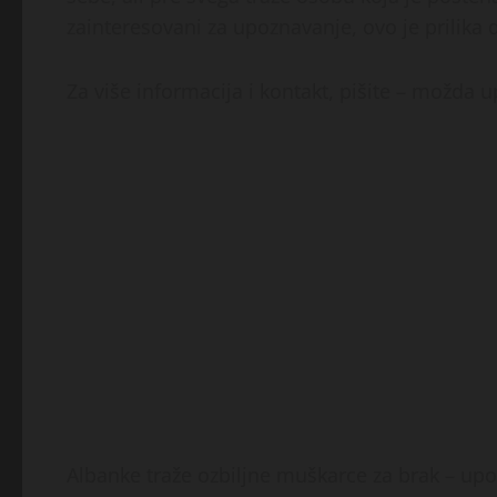
zainteresovani za upoznavanje, ovo je prilika 
Za više informacija i kontakt, pišite – možda
Albanke traže ozbiljne muškarce za brak – up