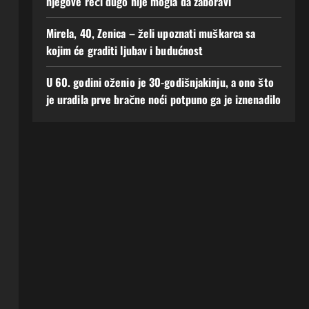
njegove reči dugo nije mogla da zaboravi
Mirela, 40, Zenica – želi upoznati muškarca sa
kojim će graditi ljubav i budućnost
U 60. godini oženio je 30-godišnjakinju, a ono što
je uradila prve bračne noći potpuno ga je iznenadilo