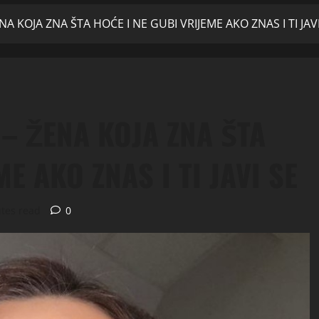
NA KOJA ZNA ŠTA HOĆE I NE GUBI VRIJEME AKO ZNAS I TI JAV
 – ŽENA KOJA ZNA ŠTA
E AKO ZNAS I TI JAVI SE
tes read
0