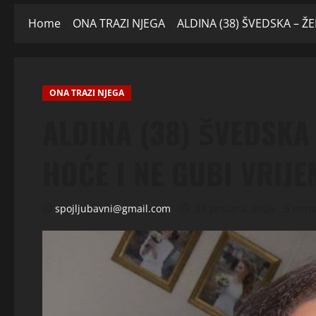
Home
ONA TRAZI NJEGA
ALDINA (38) ŠVEDSKA – ŽE
ONA TRAZI NJEGA
ALDINA (38) ŠVEDSKA
HOĆE I NE GUBI VRIJEM
spojljubavni@gmail.com
28 Januara, 2026
5 minu