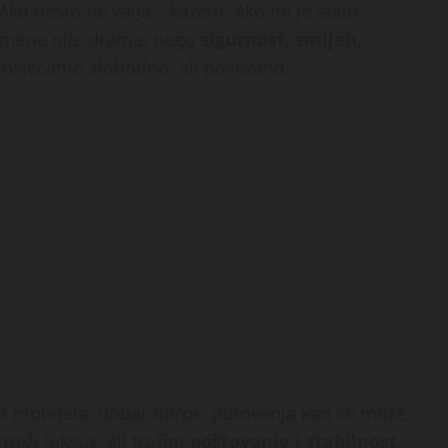
 Ako nešto ne valja – kažem. Ako mi je stalo –
a mene nije drama, nego
sigurnost, smijeh,
 osjećamo slobodno, ali povezano.
ez mobitela, dobar obrok, putovanja kad se može,
raži luksuz, ali tražim
poštovanje i stabilnost
.