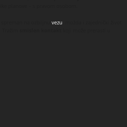
velike planove – s pravom osobom.
 si spreman na ozbiljnu
vezu
, možda i zajednički život
a. Tražim
smislen kontakt
koji može prerasti u