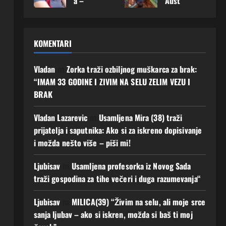
a –
Aust
karca
srce:
Mušk
imati
želi
rije
sa
„Mož
arac
budu
upoz
otkri
koji
da
koji
ćnos
nati
la
m će
baš
joj
t Ako
KOMENTARI
muš
šta
gradi
ovdje
osvoj
zelis
karca
dana
ti
upoz
i
Javi
koji
s
ljuba
nam
Vladan
na
Zorka traži ozbiljnog muškarca za brak:
srce
mi
je
najvi
v i
muš
moga
se!
“IMAM 33 GODINE I ZIVIM NA SELU ZELIM VEZU I
spre
še
budu
karca
o bi
BRAK
5
man
želi:
ćnos
koje
prom
Augusta,
za
„Ne
t
g
ijenit
2026
Vladan Lazarevic
na
Usamljena Mira (38) traži
prav
traži
dugo
i
0
4
prijatelja i saputnika: Ako si za iskreno dopisivanje
u
m
čeka
njen
Augusta,
i možda nešto više – piši mi!
ljuba
mno
m“
život
2026
v
go,
0
4
6
Ljubisav
na
Usamljena profesorka iz Novog Sada
AKO
samo
Augusta,
Augusta,
si
muš
traži gospodina za tihe večeri i duga razumevanja“
2026
2026
spre
karca
0
0
man i
koji
Ljubisav
na
MILICA(39) “Živim na selu, ali moje srce
ti
će
sanja ljubav – ako si iskren, možda si baš ti moj
Javi
biti