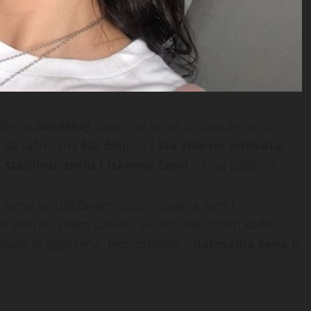
adim u
Švedskoj
. Ovo nije oglas iz dosade niti iz
o da tačno zna
šta želi
, ali i
šta više ne prihvata
.
š
stabilnu, zrelu i iskrenu ženu
– čitaj pažljivo.
m, sama se izdržavam, organizovana sam i
 smijati, znam uživati, ali isto tako znam kada
 nisam ni ogorčena. Jednostavno –
normalna žena u