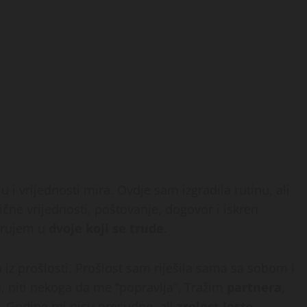
u i vrijednosti mira. Ovdje sam izgradila rutinu, ali
ične vrijednosti, poštovanje, dogovor i iskren
jerujem u
dvoje koji se trude
.
iz prošlosti. Prošlost sam riješila sama sa sobom i
, niti nekoga da me “popravlja”. Tražim
partnera
,
 Godine mi nisu presudne, ali
zrelost jeste
.