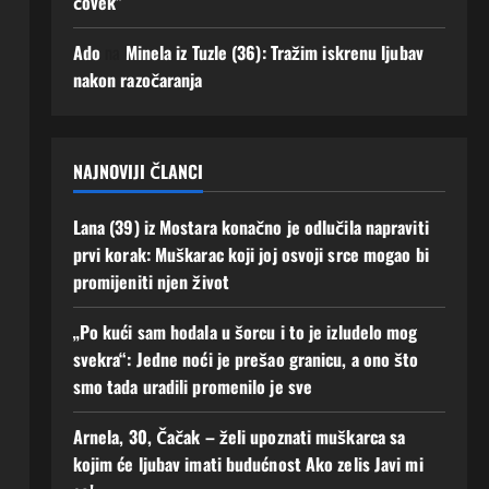
čovek”
se!
uz
men
3
Ado
na
Minela iz Tuzle (36): Tražim iskrenu ljubav
e“
Augusta,
nakon razočaranja
2026
2
0
Augusta,
2026
0
NAJNOVIJI ČLANCI
Lana (39) iz Mostara konačno je odlučila napraviti
prvi korak: Muškarac koji joj osvoji srce mogao bi
promijeniti njen život
„Po kući sam hodala u šorcu i to je izludelo mog
svekra“: Jedne noći je prešao granicu, a ono što
smo tada uradili promenilo je sve
Arnela, 30, Čačak – želi upoznati muškarca sa
kojim će ljubav imati budućnost Ako zelis Javi mi