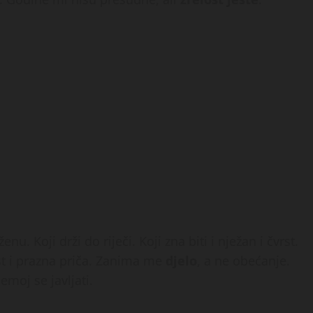
u. Koji drži do riječi. Koji zna biti i nježan i čvrst.
t i prazna priča. Zanima me
djelo
, a ne obećanje.
emoj se javljati.