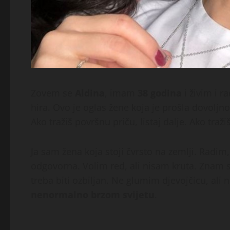
Zovem se
Aldina
, imam
38 godina
i živim i r
hira. Ovo je oglas žene koja je prošla dovoljn
Ako tražiš površnu priču, listaj dalje. Ako traži
Ja sam žena koja stoji čvrsto na zemlji. Radi
odgovorna. Volim red, ali nisam kruta. Znam se
treba biti ozbiljan. Ne glumim djevojčicu, ali
nenormalno brzom svijetu
.