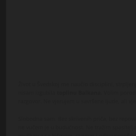
Život u Švedskoj me naučio disciplini, strpljenj
nisam izgubila
toplinu Balkana
. Volim porod
razgovor. Ne vjerujem u savršene ljude, ali v
Slobodna sam. Bez skrivenih priča, bez repova 
ne vučem je u budućnost. Ne tražim spasitelja
muškarca sa kičmom, stavom i odgovornošću.