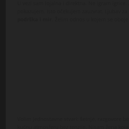
U vezi sam lojalna i direktna. Ne igram igrice.
pokazujem. Isto očekujem zauzvrat. Ljubav z
podrška i mir
. Želim odnos u kojem se oboje
Volim jednostavne stvari: šetnje, razgovore b
kućnu atmosferu bez tenzije. Nisam žena koja t