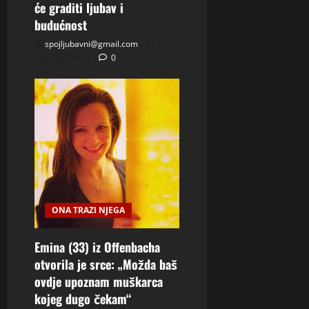
će graditi ljubav i
budućnost
spojljubavni@gmail.com
4
Augusta, 2026
0
ONA TRAZI NJEGA
Emina (33) iz Offenbacha
otvorila je srce: „Možda baš
ovdje upoznam muškarca
kojeg dugo čekam“