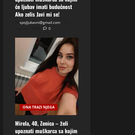
će ljubav imati budućnost
Ako zelis Javi mi se!
spojljubavni@gmail.com
5
Augusta, 2026
0
ONA TRAZI NJEGA
Mirela, 40, Zenica – želi
upoznati muškarca sa kojim