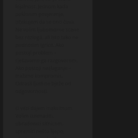
lojalnost. Jednom kada
poklonim povjerenje,
očekujem da se ono čuva.
Ne volim ljubomorne scene
bez razloga, ali isto tako ne
podnosim igrice. Ako
postoji problem –
rješavamo ga razgovorom.
Ako postoji neslaganje –
tražimo kompromis.
Odrasli ljudi ne bježe od
odgovornosti.
U vezi dajem maksimum.
Volim iznenaditi,
obradovati sitnicom,
spremiti nešto lijepo,