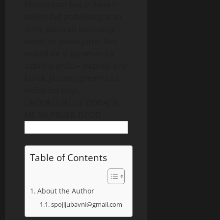
Možda sam baš ja žena s
kojom ćeš poželjeti graditi
dom, planirati putovanja i
buditi se svako jutro. Ako
osjetiš da si spreman za
ozbiljnu priču – napravi prvi
korak. Ja sam spremna za
nešto što traje.
UKOLIKO ZELITE DODAJTE
ME NA PROFIL ISPOD
Table of Contents
About the Author
spojljubavni@gmail.com