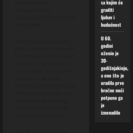
sa kojim će
podrazumijeva
graditi
transparentnost,
ljubav i
komunikaciju i međusobno
budućnost
poštovanje.
U 60.
Volim muškarca koji ima
godini
plan za svoj život. Ne mora
oženio je
biti milioner, ali mora imati
30-
ambiciju, odgovornost i
godišnjakinju,
radne navike. Privlači me
a ono što je
sigurnost – ne samo
uradila prve
finansijska, nego emotivna.
bračne noći
Muškarac koji zna šta želi,
potpuno ga
koji ne mijenja mišljenje
je
svakih sedam dana i koji
iznenadilo
zna cijeniti stabilnost.
Takođe, jako mi je važna