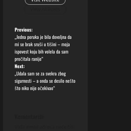
View All Posts
P
Previous:
„Jedna poruka je bila dovoljna da
o
mi se brak sruši u tišini – moja
ispovest koju bih volela da sam
s
pročitala ranije“
t
Next:
„Udala sam se za svekra zbog
n
sigurnosti – a onda se desilo nešto
što niko nije očekivao“
a
v
i
Komentariši
g
Vaša email adresa neće biti