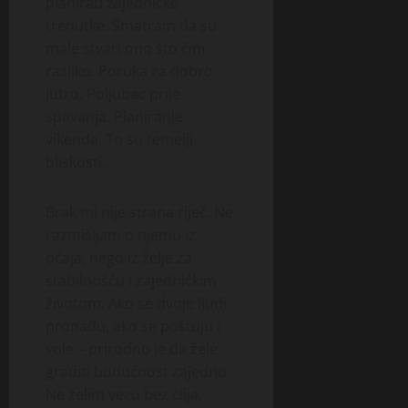
planirati zajedničke
trenutke. Smatram da su
male stvari ono što čini
razliku. Poruka za dobro
jutro. Poljubac prije
spavanja. Planiranje
vikenda. To su temelji
bliskosti.
Brak mi nije strana riječ. Ne
razmišljam o njemu iz
očaja, nego iz želje za
stabilnošću i zajedničkim
životom. Ako se dvoje ljudi
pronađu, ako se poštuju i
vole – prirodno je da žele
graditi budućnost zajedno.
Ne želim vezu bez cilja.