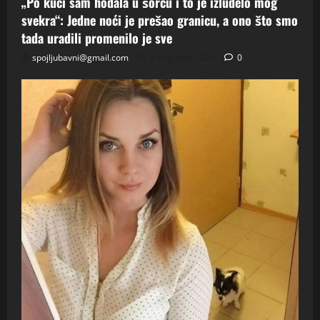
„Po kući sam hodala u šorcu i to je izludelo mog
svekra“: Jedne noći je prešao granicu, a ono što smo
tada uradili promenilo je sve
spojljubavni@gmail.com
5 Augusta, 2026
0