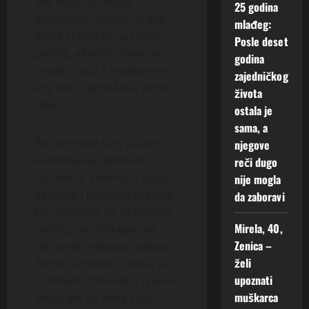
kod kuće uz dobru
25 godina
atmosferu. Nisam tip koji
mlađeg:
mora stalno biti u centru
Posle deset
pažnje, ali volim lijepo se
godina
srediti i izaći s muškarcem
zajedničkog
koji zna cijeniti ženu pored
života
sebe.
ostala je
sama, a
Što se mene tiče, ja sam
njegove
kombinacija nježnosti i
reči dugo
karaktera. Znam biti blaga,
nije mogla
ali znam i postaviti granice.
da zaboravi
Ne pristajem na polovičnu
Mirela, 40,
pažnju, ne pristajem na
Zenica –
skrivanja i nejasne odnose.
želi
Ako si sa mnom – onda si
upoznati
sa mnom. Otvoreno i jasno.
muškarca
Smatram da zrela veza