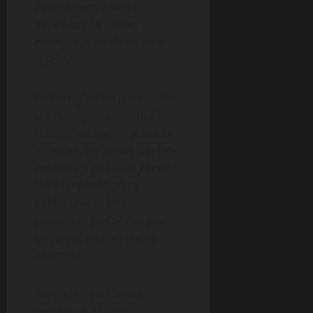
Želim smjer. Želim
sigurnost da idemo
naprijed, a ne da stojimo u
mjestu.
Fizički izgled mi jeste važan
u smislu privlačnosti, ali
mnogo važnije mi je kakav
si čovjek. Da li znaš održati
riječ? Da li poštuješ ženu?
Da li si sposoban za
ozbiljnu vezu bez
paralelnih priča? Ako jesi –
onda već imamo dobru
osnovu.
Ne tražim savršenog
muškarca. Tražim