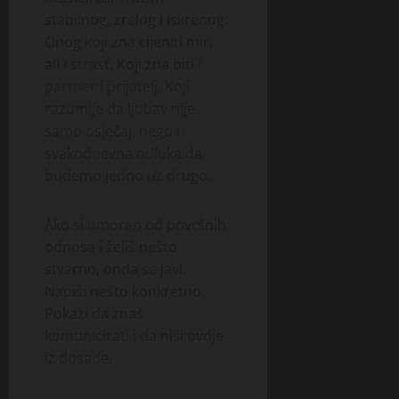
stabilnog, zrelog i iskrenog.
Onog koji zna cijeniti mir,
ali i strast. Koji zna biti i
partner i prijatelj. Koji
razumije da ljubav nije
samo osjećaj, nego i
svakodnevna odluka da
budemo jedno uz drugo.
Ako si umoran od površnih
odnosa i želiš nešto
stvarno, onda se javi.
Napiši nešto konkretno.
Pokaži da znaš
komunicirati i da nisi ovdje
iz dosade.