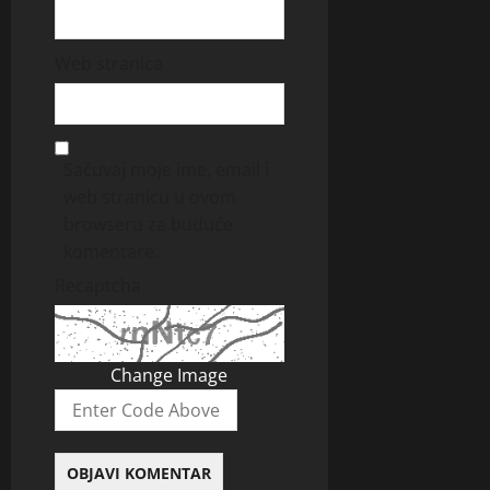
Web stranica
Sačuvaj moje ime, email i
web stranicu u ovom
browseru za buduće
komentare.
Recaptcha
Change Image