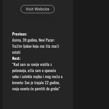
Visit Website
View All Posts
P
Previous:
Asima, 39 godina, Novi Pazar:
o
Tražim ljubav koja zna šta znači
ostati
s
Next:
t
“Kad sam se ranije vratila s
putovanja, ušla sam u spavaću
n
sobu i zatekla majku i mog muža u
krevetu: Sve je trajalo 22 godine,
a
moju osvetu će pamtiti do groba”
v
i