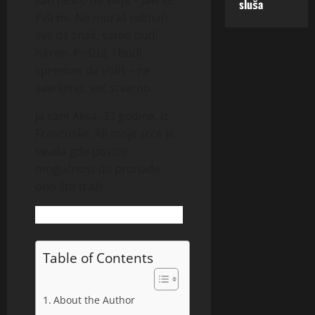
sluša
Piši mi. Ne moraš odmah
sve da znaš, samo budi
iskren. Poštuj. I budi
spreman da voliš – ne
savršeno, već stvarno.
Ja sam Alisa. 33 godine. Iz
Francuske. Ali moje srce je
svuda gde postoji
mogućnost da pronađe
ono što traži.
Table of Contents
About the Author