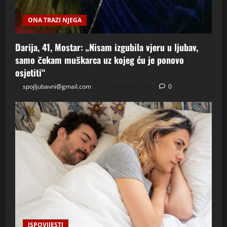
ONA TRAZI NJEGA
Darija, 41, Mostar: „Nisam izgubila vjeru u ljubav,
samo čekam muškarca uz kojeg ću je ponovo
osjetiti“
spojljubavni@gmail.com
8 Augusta, 2026
0
ISPOVIJESTI