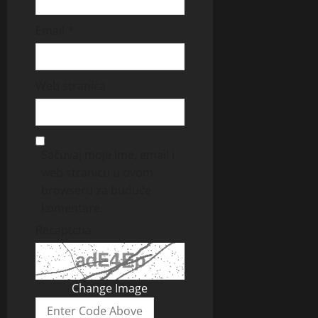
Email
*
Web stranica
Sačuvaj moje ime, email i
web stranicu u ovom
browseru za buduće
komentare.
Recaptcha
Change Image