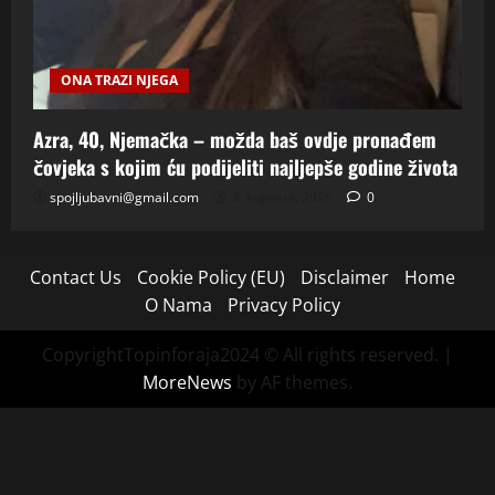
ONA TRAZI NJEGA
Azra, 40, Njemačka – možda baš ovdje pronađem
čovjeka s kojim ću podijeliti najljepše godine života
spojljubavni@gmail.com
8 Augusta, 2026
0
Contact Us
Cookie Policy (EU)
Disclaimer
Home
O Nama
Privacy Policy
CopyrightTopinforaja2024 © All rights reserved.
|
MoreNews
by AF themes.