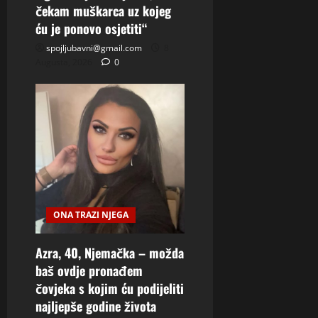
čekam muškarca uz kojeg
ću je ponovo osjetiti“
spojljubavni@gmail.com
8
Augusta, 2026
0
ONA TRAZI NJEGA
Azra, 40, Njemačka – možda
baš ovdje pronađem
čovjeka s kojim ću podijeliti
najljepše godine života