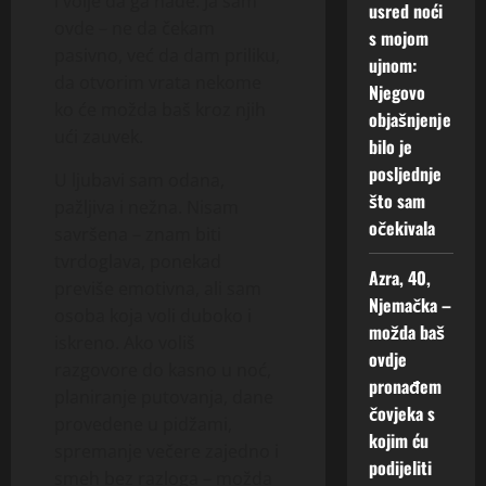
i volje da ga nađe. Ja sam
usred noći
ovde – ne da čekam
s mojom
pasivno, već da dam priliku,
ujnom:
da otvorim vrata nekome
Njegovo
ko će možda baš kroz njih
objašnjenje
ući zauvek.
bilo je
posljednje
U ljubavi sam odana,
što sam
pažljiva i nežna. Nisam
očekivala
savršena – znam biti
tvrdoglava, ponekad
Azra, 40,
previše emotivna, ali sam
Njemačka –
osoba koja voli duboko i
možda baš
iskreno. Ako voliš
ovdje
razgovore do kasno u noć,
pronađem
planiranje putovanja, dane
čovjeka s
provedene u pidžami,
kojim ću
spremanje večere zajedno i
podijeliti
smeh bez razloga – možda