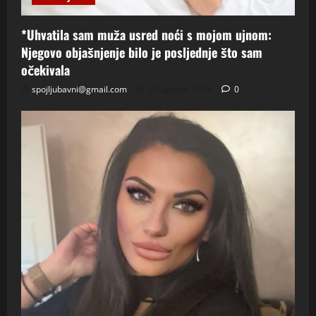
*Uhvatila sam muža usred noći s mojom ujnom:
Njegovo objašnjenje bilo je posljednje što sam
očekivala
spojljubavni@gmail.com
8 Augusta, 2026
0