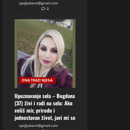
spojljubavni@gmail.com
8
Augusta, 2026
0
ONA TRAZI NJEGA
Upoznavanje sela – Bogdana
(37) živi i radi na selu: Ako
voliš mir, prirodu i
jednostavan život, javi mi se
spojljubavni@gmail.com
7