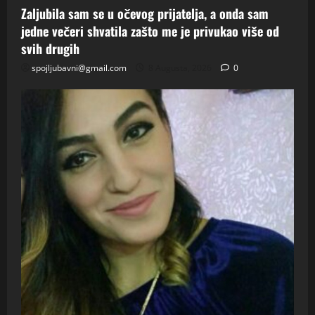
Zaljubila sam se u očevog prijatelja, a onda sam
jedne večeri shvatila zašto me je privukao više od
svih drugih
spojljubavni@gmail.com
8 Augusta, 2026
0