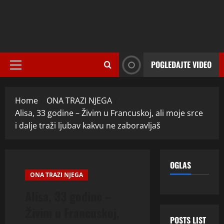
POGLEDAJTE VIDEO
Primary
Menu
Home
ONA TRAZI NJEGA
Alisa, 33 godine – Živim u Francuskoj, ali moje srce
i dalje traži ljubav kakvu ne zaboravljaš
OGLAS
ONA TRAZI NJEGA
Alisa, 33 godine –
Živim u Francuskoj,
POSTS LIST