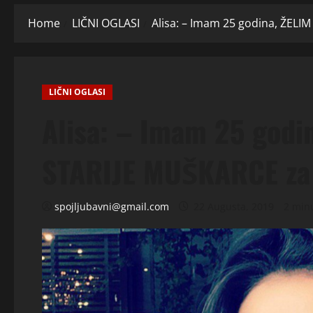
Home
LIČNI OGLASI
Alisa: – Imam 25 godina, ŽELI
LIČNI OGLASI
Alisa: – Imam 25 godi
STARIJE MUŠKARCE za 
spojljubavni@gmail.com
22 Augusta, 2019
2 min