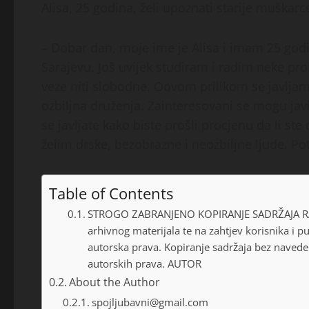
Alisa, 25 godina, želi upoznati starije muškarc
– Dobar dan, moje ime je Alisa i imam 25 god
Sarajevu. Još uvijek studiram i radim neke p
veze niti slobodne. Oovom prilikom se javljam 
ozbiljna druženja. Zainteresovani se mogu javi
se javljate kako biste prošli procjenu da li ste o
želim drske, bezobrazne i neozbiljne ljude. Po
Table of Contents
STROGO ZABRANJENO KOPIRANJE SADRŽAJA RADI
arhivnog materijala te na zahtjev korisnika i 
autorska prava. Kopiranje sadržaja bez naveden
autorskih prava. AUTOR
About the Author
spojljubavni@gmail.com