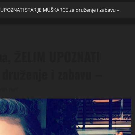
M UPOZNATI STARIJE MUŠKARCE za druženje i zabavu –
na, ŽELIM UPOZNATI
druženje i zabavu –
utes read