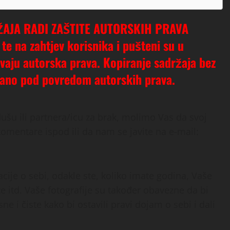
AJA RADI ZAŠTITE AUTORSKIH PRAVA
 te na zahtjev korisnika i pušteni su u
vaju autorska prava. Kopiranje sadržaja bez
mirano pod povredom autorskih prava.
dušu ili partnera/icu za brak, molimo Vas da svoj
komentare ispod ili da nam se javite na e-mail:
je o sebi, odakle ste, koliko imate godina, Vaše
te itd. Vaše fotografije su također obavezne da bi
e i čiste kako bi ostavili pravi dojam o sebi i dali