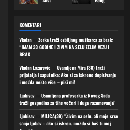
Aust
Beog
srce:
koji
imati
ljuba
rije
rad
„Mož
je
budu
v i
otkri
napr
da
spre
ćnos
budu
la
avila
baš
man
t Ako
ćnos
KOMENTARI
šta
je
ovdje
za
zelis
t
dana
prvi
upoz
prav
Javi
4
s
kora
nam
u
Vladan
na
Zorka traži ozbiljnog muškarca za brak:
mi
Augusta,
najvi
k –
muš
ljuba
se!
“IMAM 33 GODINE I ZIVIM NA SELU ZELIM VEZU I
2026
še
traži
karca
v
0
BRAK
5
želi:
muš
koje
AKO
Augusta,
„Ne
karca
g
si
2026
Vladan Lazarevic
na
Usamljena Mira (38) traži
traži
koji
dugo
spre
0
prijatelja i saputnika: Ako si za iskreno dopisivanje
m
želi
čeka
man i
i možda nešto više – piši mi!
mno
ozbilj
m“
ti
go,
nu
Javi
4
Ljubisav
na
Usamljena profesorka iz Novog Sada
samo
vezu
se!
Augusta,
muš
Ako
traži gospodina za tihe večeri i duga razumevanja“
2026
3
karca
trazi
0
Augusta,
koji
s
Ljubisav
na
MILICA(39) “Živim na selu, ali moje srce
2026
će
isto
0
sanja ljubav – ako si iskren, možda si baš ti moj
biti
Javi