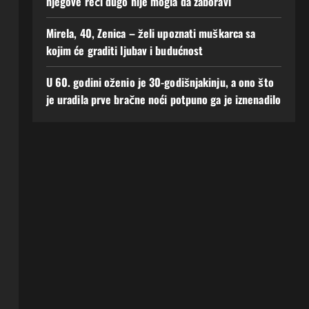
njegove reči dugo nije mogla da zaboravi
Mirela, 40, Zenica – želi upoznati muškarca sa
kojim će graditi ljubav i budućnost
U 60. godini oženio je 30-godišnjakinju, a ono što
je uradila prve bračne noći potpuno ga je iznenadilo