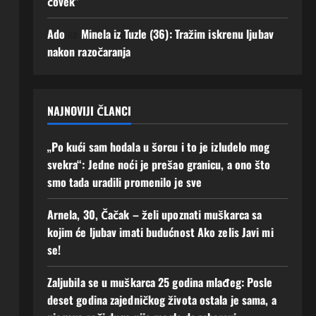
čovek”
uz
mi
men
se!
Ado
na
Minela iz Tuzle (36): Tražim iskrenu ljubav
e“
2
nakon razočaranja
Augusta,
2
2026
Augusta,
0
2026
0
NAJNOVIJI ČLANCI
„Po kući sam hodala u šorcu i to je izludelo mog
svekra“: Jedne noći je prešao granicu, a ono što
smo tada uradili promenilo je sve
Arnela, 30, Čačak – želi upoznati muškarca sa
kojim će ljubav imati budućnost Ako zelis Javi mi
se!
Zaljubila se u muškarca 25 godina mlađeg: Posle
deset godina zajedničkog života ostala je sama, a