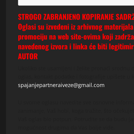
STROGO ZABRANJENO KOPIRANJE SADRŽ
Oglasi su izvedeni iz arhivnog materijala
promociju na web site-ovima koji zadrža
navedenog izvora i linka će biti legiti
AUTOR
Ukoliko ste usamljeni i želite pronaći srodnu 
oglas, kontakt podatke i fotografije upišete u 
spajanjepartneraiveze@gmail.com
U svome oglasu navedite sve osnovne informaci
zanimanje, Vaš hobi, koga tražite, što očekuje
Vaš oglas bio potpun. Potrudite se da budu jasn
mogućnost drugima da Vas bolje vide.