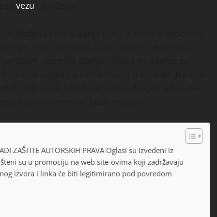
e za
vezu
i druženje
ina. Rođena sam u Banja Luci, a živim u Istočnom
romocije. Slobodna sam, nemam nikakve ozbiljne
jer želim upoznati starije i zrelije muškarce za
ti na mail ispod pa ćemo stupiti u kontakt. Na mail
zbiljni ili niste, i da li ste za ono što ja tražim. Ne
trebni su mi normalni ljudi. Hvala. –
 ZAŠTITE AUTORSKIH PRAVA Oglasi su izvedeni iz
pušteni su u promociju na web site-ovima koji zadržavaju
og izvora i linka će biti legitimirano pod povredom