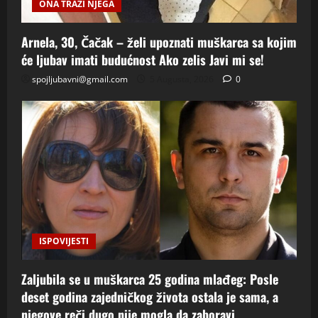
ONA TRAZI NJEGA
Arnela, 30, Čačak – želi upoznati muškarca sa kojim
će ljubav imati budućnost Ako zelis Javi mi se!
spojljubavni@gmail.com
5 Augusta, 2026
0
ISPOVIJESTI
Zaljubila se u muškarca 25 godina mlađeg: Posle
deset godina zajedničkog života ostala je sama, a
njegove reči dugo nije mogla da zaboravi