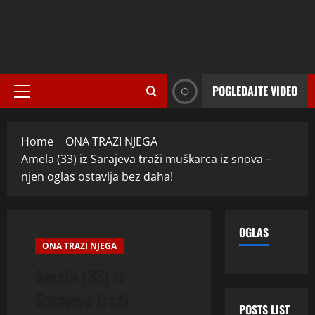
POGLEDAJTE VIDEO
Primary
Menu
Home
ONA TRAZI NJEGA
Amela (33) iz Sarajeva traži muškarca iz snova –
njen oglas ostavlja bez daha!
OGLAS
ONA TRAZI NJEGA
Amela (33) iz
Sarajeva traži
POSTS LIST