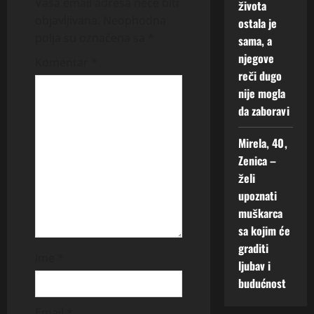
Vaša email adresa neće biti
života
a
objavljivana.
Neophodna
ostala je
polja su označena sa
*
sama, a
t
njegove
Komentar
*
i
reči dugo
nije mogla
o
da zaboravi
n
Mirela, 40,
Zenica –
želi
upoznati
muškarca
sa kojim će
graditi
Ime
*
ljubav i
budućnost
Email
*