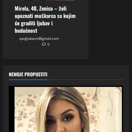
Mirela, 40, Zenica – želi
upoznati muškarca sa kojim
će graditi ljubav i
budućnost
spojljubavni@gmail.com
4
Augusta, 2026
0
NEMOJE PROPUSTITI