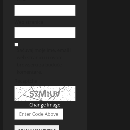
Web stranica
Sačuvaj moje ime, email i
web stranicu u ovom
browseru za buduće
komentare.
Recaptcha
Change Image