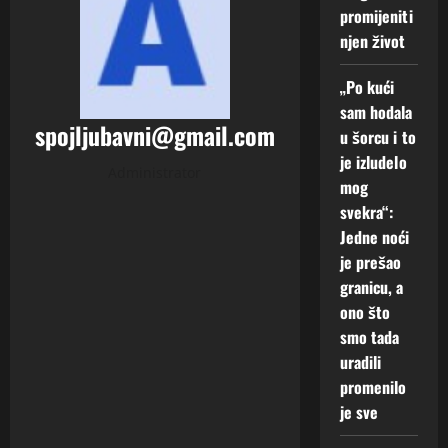
promijeniti
2
njen život
Augusta,
2026
„Po kući
0
sam hodala
spojljubavni@gmail.com
u šorcu i to
je izludelo
Administrator
mog
svekra“:
Jedne noći
je prešao
granicu, a
ono što
smo tada
uradili
promenilo
je sve