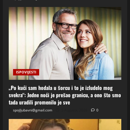
ISPOVIJESTI
„Po kući sam hodala u šorcu i to je izludelo mog
svekra“: Jedne noći je prešao granicu, a ono što smo
tada uradili promenilo je sve
spojljubavni@gmail.com
5 Augusta, 2026
0