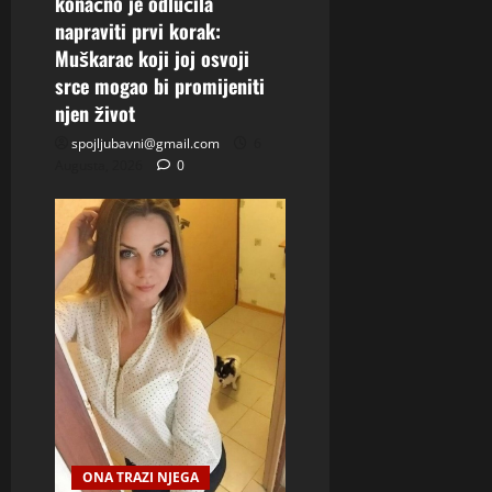
konačno je odlučila
napraviti prvi korak:
Muškarac koji joj osvoji
srce mogao bi promijeniti
njen život
spojljubavni@gmail.com
6
Augusta, 2026
0
ONA TRAZI NJEGA