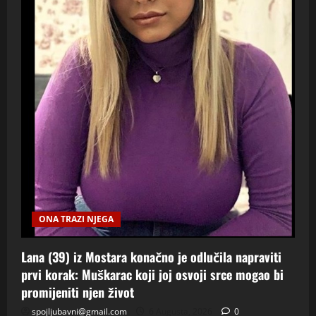
ONA TRAZI NJEGA
Lana (39) iz Mostara konačno je odlučila napraviti
prvi korak: Muškarac koji joj osvoji srce mogao bi
promijeniti njen život
spojljubavni@gmail.com
6 Augusta, 2026
0