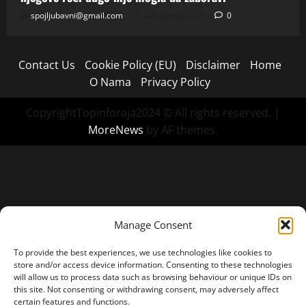
spojljubavni@gmail.com
4 Augusta, 2026
0
Contact Us
Cookie Policy (EU)
Disclaimer
Home
O Nama
Privacy Policy
CopyrightTopinforaja2024 © All rights reserved.
|
MoreNews
by AF themes.
Manage Consent
To provide the best experiences, we use technologies like cookies to
store and/or access device information. Consenting to these technologies
will allow us to process data such as browsing behaviour or unique IDs on
this site. Not consenting or withdrawing consent, may adversely affect
certain features and functions.