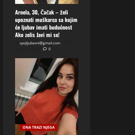
Arnela, 30, Čačak – želi
upoznati muškarca sa kojim
će ljubav imati budućnost
Ako zelis Javi mi se!
spojljubavni@gmail.com
5
Augusta, 2026
0
ONA TRAZI NJEGA