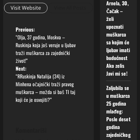
Arnela, 30,
Visit Website
View All Posts
Čačak –
želi
upoznati
P
Previous:
muškarca
“Olja, 37 godina, Moskva –
o
sa kojim će
Ruskinja koja još veruje u ljubav
ljubav imati
traži muškarca za zajednički
s
budućnost
život!”
Ako zelis
t
Next:
Javi mi se!
“RRuskinja Natalija (34) iz
n
Minhena očajnički traži pravog
Zaljubila se
muškarca – možda si baš TI taj
a
u muškarca
koji će je osvojiti?”
25 godina
v
mlađeg:
Posle deset
i
godina
Komentariši
g
zajedničkog