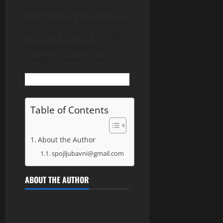
budućnost, onda je ovo
oglas za tebe. Jedna poruka
može biti početak nečega
ozbiljnog i vrijednog.
Ukoliko si iskren – javi se.
Table of Contents
About the Author
spojljubavni@gmail.com
ABOUT THE AUTHOR