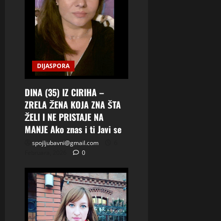
DIJASPORA
DINA (35) IZ CIRIHA –
ZRELA ŽENA KOJA ZNA ŠTA
ŽELI I NE PRISTAJE NA
MANJE Ako znas i ti Javi se
spojljubavni@gmail.com
6
Februara, 2026
0