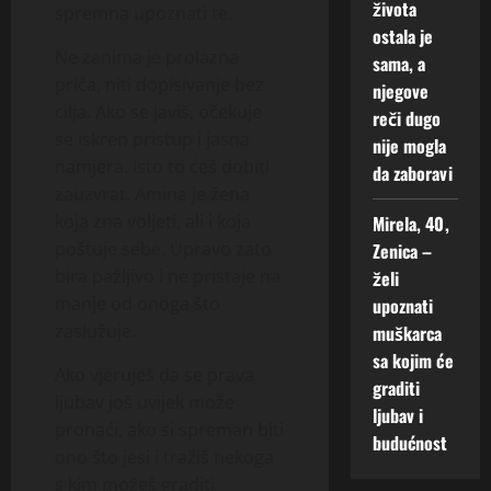
života
spremna upoznati te.
ostala je
Ne zanima je prolazna
sama, a
priča, niti dopisivanje bez
njegove
cilja. Ako se javiš, očekuje
reči dugo
se iskren pristup i jasna
nije mogla
namjera. Isto to ćeš dobiti
da zaboravi
zauzvrat. Amina je žena
koja zna voljeti, ali i koja
Mirela, 40,
poštuje sebe. Upravo zato
Zenica –
bira pažljivo i ne pristaje na
želi
manje od onoga što
upoznati
zaslužuje.
muškarca
sa kojim će
Ako vjeruješ da se prava
graditi
ljubav još uvijek može
ljubav i
pronaći, ako si spreman biti
budućnost
ono što jesi i tražiš nekoga
s kim možeš graditi