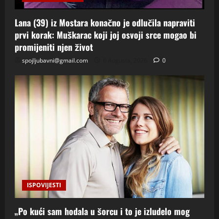
Lana (39) iz Mostara konačno je odlučila napraviti
prvi korak: Muškarac koji joj osvoji srce mogao bi
promijeniti njen život
spojljubavni@gmail.com
6 Augusta, 2026
0
ISPOVIJESTI
„Po kući sam hodala u šorcu i to je izludelo mog