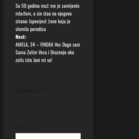
P
Sa 50 godina muž me je zamijenio
o
mlađom, a sin stao na njegovu
stranu: Ispovijest žene koju je
s
slomila porodica
t
Next:
AMELA, 34 – FINSKA Vec Dugo sam
n
Sama Zelim Vezu i Druzenje ako
zelis isto Javi mi se!
a
v
i
Komentariši
g
Vaša email adresa neće biti
objavljivana.
Neophodna
a
polja su označena sa
*
t
Komentar
*