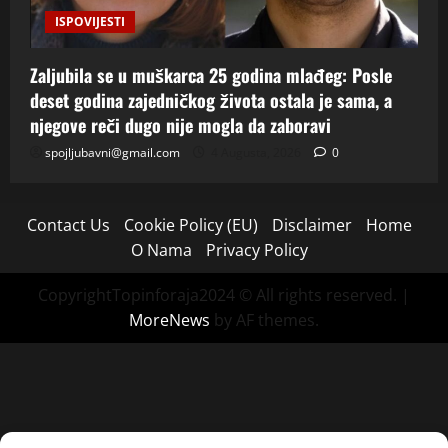
ISPOVIJESTI
Zaljubila se u muškarca 25 godina mlađeg: Posle
deset godina zajedničkog života ostala je sama, a
njegove reči dugo nije mogla da zaboravi
spojljubavni@gmail.com
4 Augusta, 2026
0
Contact Us
Cookie Policy (EU)
Disclaimer
Home
O Nama
Privacy Policy
CopyrightTopinforaja2024 © All rights reserved.
|
MoreNews
by AF themes.