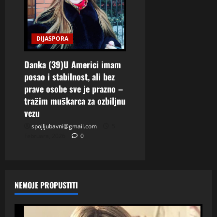
DIJASPORA
Danka (39)U Americi imam
posao i stabilnost, ali bez
prave osobe sve je prazno –
tražim muškarca za ozbiljnu
vezu
spojljubavni@gmail.com
5
Februara, 2026
0
NEMOJE PROPUSTITI