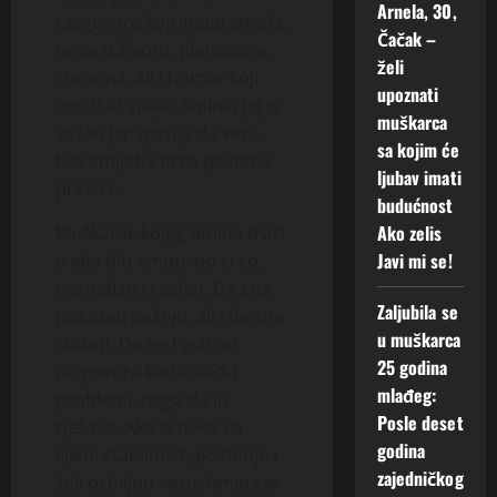
Arnela, 30,
razgovore koji imaju smisla,
Čačak –
teme o životu, planovima,
želi
snovima, ali i humor koji
upoznati
opušta i spaja. Smijeh joj je
muškarca
važan jer vjeruje da veza
sa kojim će
bez smijeha brzo postane
ljubav imati
prazna.
budućnost
Ako zelis
Muškarac kojeg Amina traži
Javi mi se!
treba biti emotivno zreo,
normalan i realan. Da zna
Zaljubila se
pokazati pažnju, ali i da zna
u muškarca
slušati. Da ne bježi od
25 godina
razgovora kada naiđu
mlađeg:
problemi, nego da ih
Posle deset
rješava. Ako si neko ko
godina
cijeni stabilnost, poštenje i
zajedničkog
želi ozbiljnu vezu, Amina je