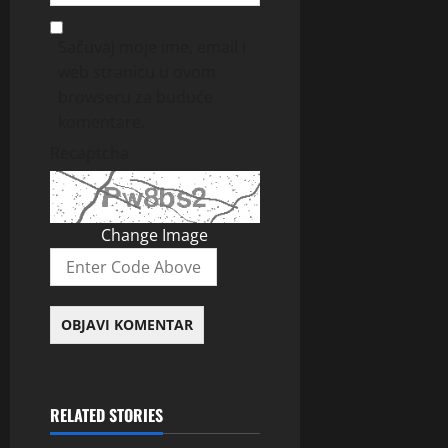
Sačuvaj moje ime, email i
web stranicu u ovom
browseru za buduće
komentare.
Recaptcha
Change Image
RELATED STORIES