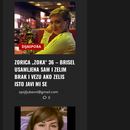
DIJASPORA
ZORICA „ZOKA“ 36 – BRISEL
USAMLJENA SAM I ZELIM
BRAK I VEZU AKO ZELIS
ISTO JAVI MI SE
spojljubavni@gmail.com
7
Februara, 2026
0