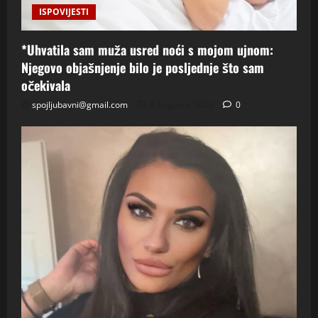
ISPOVIJESTI
*Uhvatila sam muža usred noći s mojom ujnom:
Njegovo objašnjenje bilo je posljednje što sam
očekivala
spojljubavni@gmail.com
8 Augusta, 2026
0