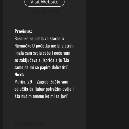
Visit Website
View All Posts
P
Previous:
Bosanka se udala za starca iz
o
Njemačke:U početku me bilo strah.
Imala sam svoju sobu i noću sam
s
se zaključavala, ispričala je ‘Ma
t
samo da mi se papira dohvatiti’
Next:
n
Marija, 29 – Zagreb: Zašto sam
odlučila da ljubav potražim ovdje i
a
šta nudim onome ko mi se javi”
v
i
Komentariši