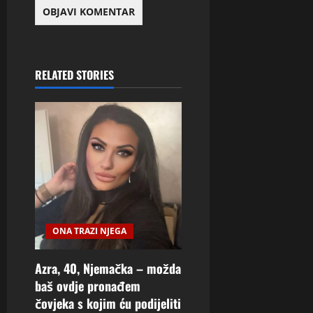
RELATED STORIES
ONA TRAZI NJEGA
Azra, 40, Njemačka – možda
baš ovdje pronađem
čovjeka s kojim ću podijeliti