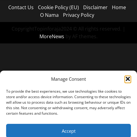
Contact Us
Cookie Policy (EU)
Disclaimer
Home
O Nama
Privacy Policy
CopyrightTopinforaja2024 © All rights reserved.
|
MoreNews
by AF themes.
Manage Consent
To provide the best experiences, we use technologies like cookies to
store and/or access device information. Consenting to these technologies
will allow us to process data such as browsing behaviour or unique IDs on
this site. Not consenting or withdrawing consent, may adversely affect
certain features and functions.
Accept