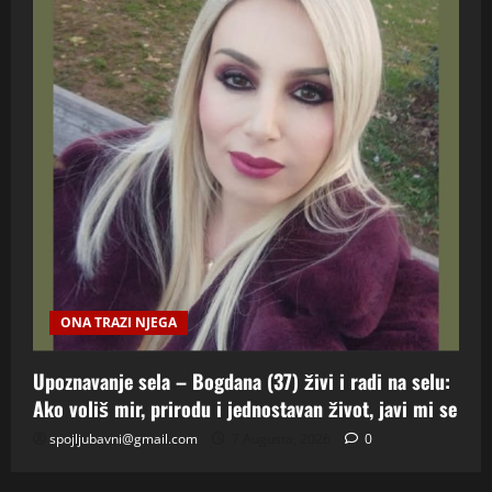
ONA TRAZI NJEGA
Upoznavanje sela – Bogdana (37) živi i radi na selu:
Ako voliš mir, prirodu i jednostavan život, javi mi se
spojljubavni@gmail.com
7 Augusta, 2026
0