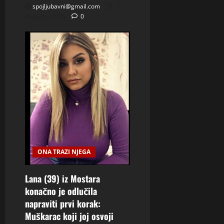
spojljubavni@gmail.com
7
Augusta, 2026
0
ONA TRAZI NJEGA
Lana (39) iz Mostara
konačno je odlučila
napraviti prvi korak:
Muškarac koji joj osvoji