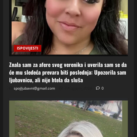
ISPOVIJESTI
Znala sam za afere svog verenika i uverila sam se da
će mu sledeća prevara biti poslednja: Upozorila sam
ljubavnicu, ali nije htela da sluša
spojljubavni@gmail.com
7 Augusta, 2026
0