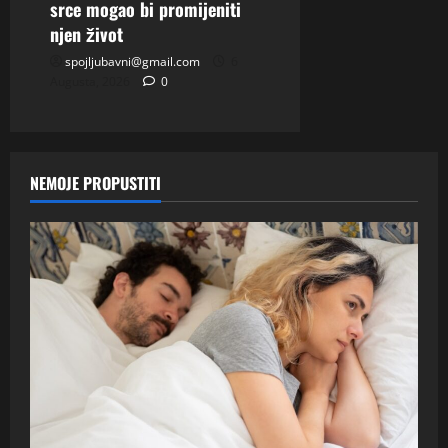
srce mogao bi promijeniti
njen život
spojljubavni@gmail.com
6
Augusta, 2026
0
NEMOJE PROPUSTITI