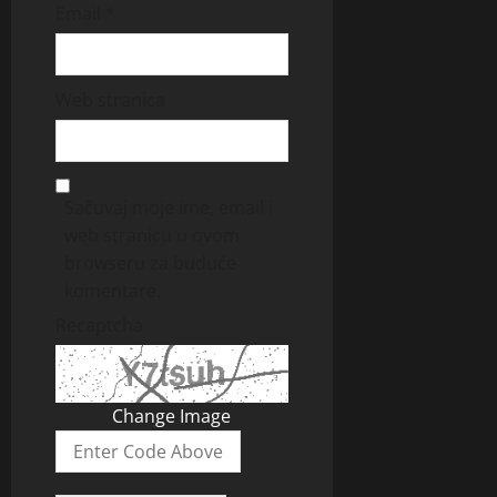
Email
*
Web stranica
Sačuvaj moje ime, email i
web stranicu u ovom
browseru za buduće
komentare.
Recaptcha
Change Image