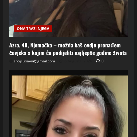
ONA TRAZI NJEGA
Azra, 40, Njemačka – možda baš ovdje pronađem
čovjeka s kojim ću podijeliti najljepše godine života
spojljubavni@gmail.com
8 Augusta, 2026
0