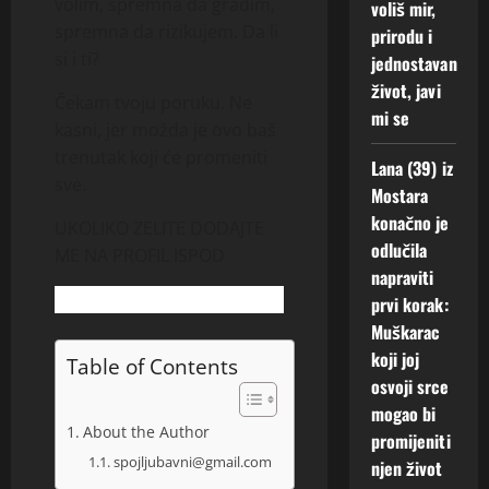
volim, spremna da gradim,
voliš mir,
spremna da rizikujem. Da li
prirodu i
si i ti?
jednostavan
život, javi
Čekam tvoju poruku. Ne
mi se
kasni, jer možda je ovo baš
trenutak koji će promeniti
Lana (39) iz
sve.
Mostara
konačno je
UKOLIKO ZELITE DODAJTE
odlučila
ME NA PROFIL ISPOD
napraviti
prvi korak:
Muškarac
koji joj
Table of Contents
osvoji srce
mogao bi
About the Author
promijeniti
spojljubavni@gmail.com
njen život