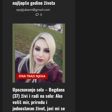
najljepše godine života
spojljubavni@gmail.com
8
Augusta, 2026
0
ONA TRAZI NJEGA
Upoznavanje sela – Bogdana
(37) živi i radi na selu: Ako
voliš mir, prirodu i
jednostavan život, javi mi se