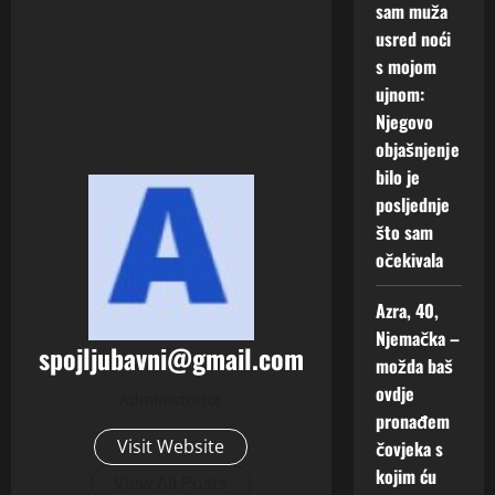
sam muža
usred noći
s mojom
ujnom:
Njegovo
objašnjenje
bilo je
posljednje
što sam
očekivala
Azra, 40,
Njemačka –
spojljubavni@gmail.com
možda baš
ovdje
Administrator
pronađem
Visit Website
čovjeka s
kojim ću
View All Posts