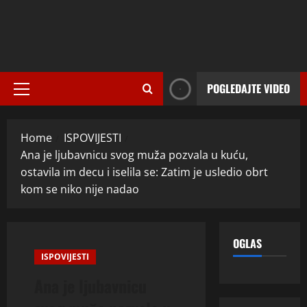
POGLEDAJTE VIDEO
Primary
Menu
Home
ISPOVIJESTI
Ana je ljubavnicu svog muža pozvala u kuću,
ostavila im decu i iselila se: Zatim je usledio obrt
kom se niko nije nadao
OGLAS
ISPOVIJESTI
Ana je ljubavnicu