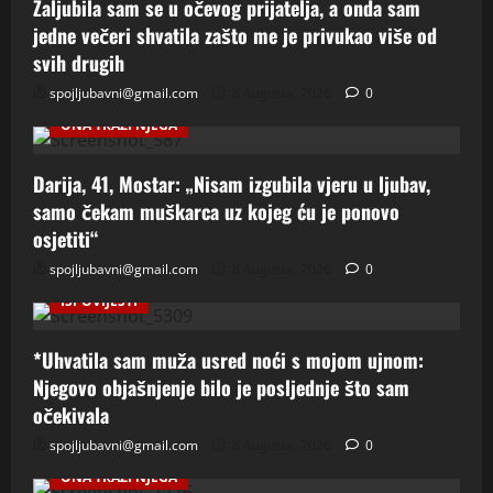
Zaljubila sam se u očevog prijatelja, a onda sam
jedne večeri shvatila zašto me je privukao više od
svih drugih
spojljubavni@gmail.com
8 Augusta, 2026
0
ONA TRAZI NJEGA
Darija, 41, Mostar: „Nisam izgubila vjeru u ljubav,
samo čekam muškarca uz kojeg ću je ponovo
osjetiti“
spojljubavni@gmail.com
8 Augusta, 2026
0
ISPOVIJESTI
*Uhvatila sam muža usred noći s mojom ujnom:
Njegovo objašnjenje bilo je posljednje što sam
očekivala
spojljubavni@gmail.com
8 Augusta, 2026
0
ONA TRAZI NJEGA