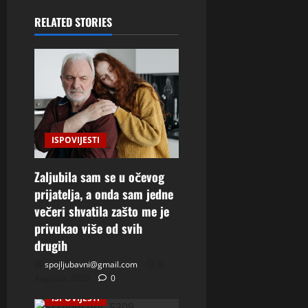
RELATED STORIES
ISPOVIJESTI
Zaljubila sam se u očevog
prijatelja, a onda sam jedne
večeri shvatila zašto me je
privukao više od svih
drugih
spojljubavni@gmail.com
8
Augusta, 2026
0
ISPOVIJESTI