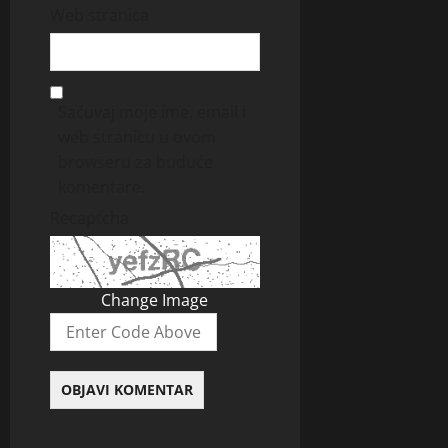
Web stranica
Sačuvaj moje ime, email i
web stranicu u ovom
browseru za buduće
komentare.
Recaptcha
Change Image