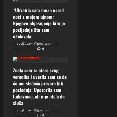
*Uhvatila sam muža usred
noći s mojom ujnom:
Njegovo objašnjenje bilo je
posljednje što sam
očekivala
spojljubavni@gmail.com
8
Augusta, 2026
0
ISPOVIJESTI
Znala sam za afere svog
verenika i uverila sam se da
će mu sledeća prevara biti
poslednja: Upozorila sam
ljubavnicu, ali nije htela da
sluša
spojljubavni@gmail.com
7
Augusta, 2026
0