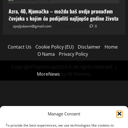
Azra, 40, Njemačka – možda baš ovdje pronađem
čovjeka s kojim ću podijeliti najljepše godine života
spojljubavni@gmail.com
8 Augusta, 2026
0
Contact Us
Cookie Policy (EU)
Disclaimer
Home
O Nama
Privacy Policy
CopyrightTopinforaja2024 © All rights reserved.
|
MoreNews
by AF themes.
Manage Consent
To provide the best experiences, we use technologies like cookies to