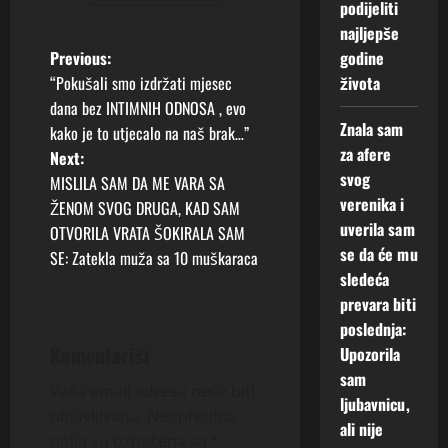
podijeliti
najljepše
P
Previous:
godine
“Pokušali smo izdržati mjesec
života
o
dana bez INTIMNIH ODNOSA , evo
Znala sam
kako je to utjecalo na naš brak…”
s
za afere
Next:
svog
t
MISLILA SAM DA ME VARA SA
verenika i
ŽENOM SVOG DRUGA, KAD SAM
n
uverila sam
OTVORILA VRATA ŠOKIRALA SAM
se da će mu
SE: Zatekla muža sa 10 muškaraca
a
sledeća
prevara biti
v
poslednja:
i
Komentariši
Upozorila
sam
g
Vaša email adresa neće biti
ljubavnicu,
objavljivana.
Neophodna
ali nije
a
polja su označena sa
*