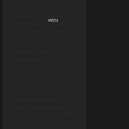
mesta gde su tvoji koreni.
Ali Balkanac koji uspe da
pronađe pravu
vezu
u
inostranstvu često kaže da
je to ljubav za koju se vredi
boriti – jer nije došla lako,
već je izgrađena na
poverenju, trudu i
spremnosti da se
prevaziđu sve granice.
Ovaj četvrti deo pokazuje
da se priča o ljubavi u
dijaspori ne završava
tugom ni usamljenošću.
Nova generacija menja
pravila, briše stare barijere
i gradi mostove između