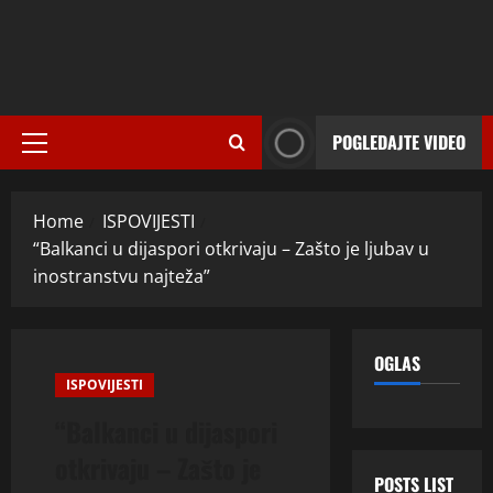
POGLEDAJTE VIDEO
Primary
Menu
Home
ISPOVIJESTI
“Balkanci u dijaspori otkrivaju – Zašto je ljubav u
inostranstvu najteža”
OGLAS
ISPOVIJESTI
“Balkanci u dijaspori
otkrivaju – Zašto je
POSTS LIST