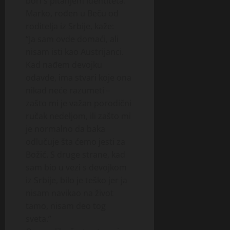
bori s pitanjem identiteta.
Marko, rođen u Beču od
roditelja iz Srbije, kaže:
“Ja sam ovde domaći, ali
nisam isti kao Austrijanci.
Kad nađem devojku
odavde, ima stvari koje ona
nikad neće razumeti –
zašto mi je važan porodični
ručak nedeljom, ili zašto mi
je normalno da baka
odlučuje šta ćemo jesti za
Božić. S druge strane, kad
sam bio u vezi s devojkom
iz Srbije, bilo je teško jer ja
nisam navikao na život
tamo, nisam deo tog
sveta.”