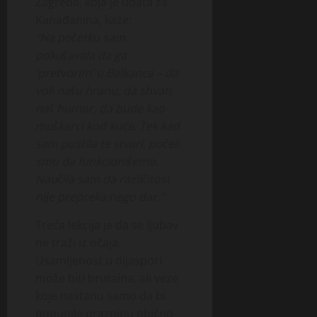
Zagreba, koja je udata za
Kanađanina, kaže:
“Na početku sam
pokušavala da ga
‘pretvorim’ u Balkanca – da
voli našu hranu, da shvati
naš humor, da bude kao
muškarci kod kuće. Tek kad
sam pustila te stvari, počeli
smo da funkcionišemo.
Naučila sam da različitost
nije prepreka nego dar.”
Treća lekcija je da se ljubav
ne traži iz očaja.
Usamljenost u dijaspori
može biti brutalna, ali veze
koje nastanu samo da bi
popunile prazninu obično