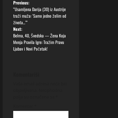
P
Previous:
“Usamljena Darija (30) iz Austrije
o
traži muža: ‘Samo jedno želim od
života…’”
s
Next:
t
Belma, 40, Švedska — Žena Koja
Menja Pravila Igre: Tražim Pravu
n
Ljubav i Novi Početak!
a
v
Komentariši
i
Vaša email adresa neće biti
g
objavljivana.
Neophodna
polja su označena sa
*
a
Komentar
*
t