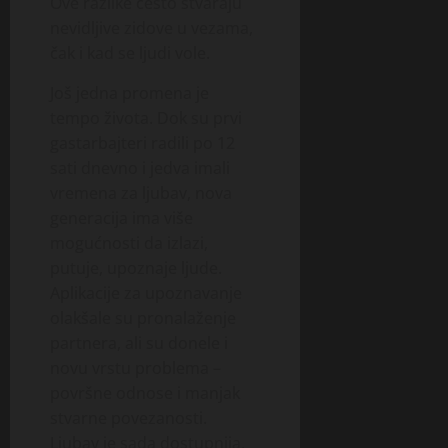
Ove razlike često stvaraju
nevidljive zidove u vezama,
čak i kad se ljudi vole.
Još jedna promena je
tempo života. Dok su prvi
gastarbajteri radili po 12
sati dnevno i jedva imali
vremena za ljubav, nova
generacija ima više
mogućnosti da izlazi,
putuje, upoznaje ljude.
Aplikacije za upoznavanje
olakšale su pronalaženje
partnera, ali su donele i
novu vrstu problema –
površne odnose i manjak
stvarne povezanosti.
Ljubav je sada dostupnija,