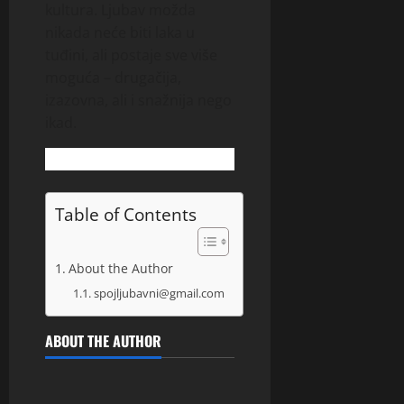
kultura. Ljubav možda
nikada neće biti laka u
tuđini, ali postaje sve više
moguća – drugačija,
izazovna, ali i snažnija nego
ikad.
Table of Contents
About the Author
spojljubavni@gmail.com
ABOUT THE AUTHOR