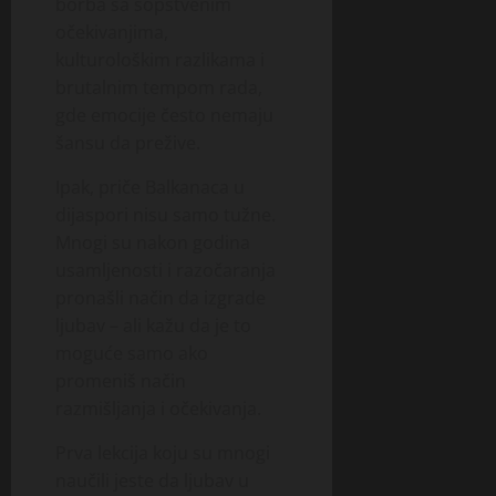
borba sa sopstvenim
očekivanjima,
kulturološkim razlikama i
brutalnim tempom rada,
gde emocije često nemaju
šansu da prežive.
Ipak, priče Balkanaca u
dijaspori nisu samo tužne.
Mnogi su nakon godina
usamljenosti i razočaranja
pronašli način da izgrade
ljubav – ali kažu da je to
moguće samo ako
promeniš način
razmišljanja i očekivanja.
Prva lekcija koju su mnogi
naučili jeste da ljubav u