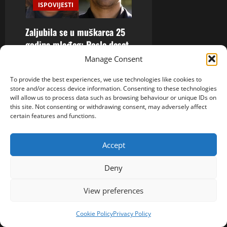
ISPOVIJESTI
Zaljubila se u muškarca 25
godina mlađeg: Posle deset
godina zajedničkog života
Manage Consent
ostala je sama, a njegove
To provide the best experiences, we use technologies like cookies to
reči dugo nije mogla da
store and/or access device information. Consenting to these technologies
zaboravi
will allow us to process data such as browsing behaviour or unique IDs on
this site. Not consenting or withdrawing consent, may adversely affect
spojljubavni@gmail.com
4
certain features and functions.
Augusta, 2026
0
Accept
Deny
ISPOVIJESTI
View preferences
U 60. godini oženio je 30-
Cookie Policy
Privacy Policy
godišnjakinju, a ono što je