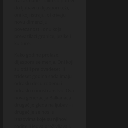
tračak nade – iako su putevi
do ljubavi u dijaspori teži,
oni koji istraju, otkrivaju
novu dimenziju
povezanosti, onu koja
prevazilazi granice, jezike i
kulture.
Kako godine prolaze,
dijaspora se menja. Oni koji
su otišli pre dvadeset ili
trideset godina sada imaju
odraslu decu rođenu i
odraslu u inostranstvu. Ova
nova generacija Balkanaca
drugačije gleda na ljubav – i
drugačije se nosi s
izazovima koje su njihovi
roditelji jedva preživljavali.