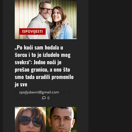
ISPOVIJESTI
„Po kući sam hodala u
šorcu i to je izludelo mog
svekra“: Jedne noći je
prešao granicu, a ono što
smo tada uradili promenilo
je sve
spojljubavni@gmail.com
5
Augusta, 2026
0