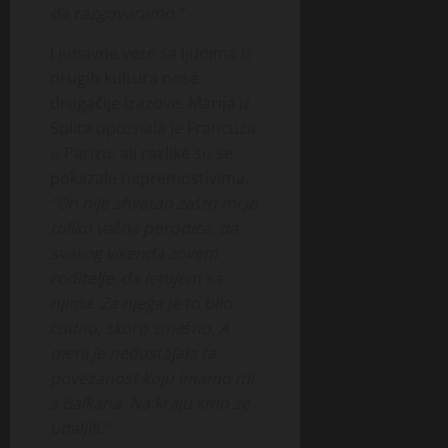
da razgovaramo.”
Ljubavne veze sa ljudima iz
drugih kultura nose
drugačije izazove. Marija iz
Splita upoznala je Francuza
u Parizu, ali razlike su se
pokazale nepremostivima.
“On nije shvatao zašto mi je
toliko važna porodica, da
svakog vikenda zovem
roditelje, da letujem sa
njima. Za njega je to bilo
čudno, skoro smešno. A
meni je nedostajala ta
povezanost koju imamo mi
s Balkana. Na kraju smo se
udaljili.”