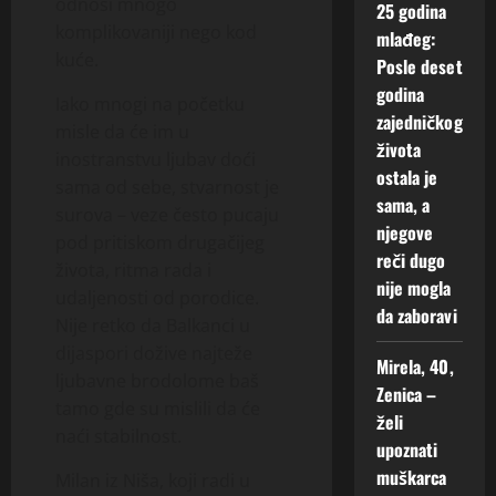
odnosi mnogo
25 godina
komplikovaniji nego kod
mlađeg:
kuće.
Posle deset
godina
Iako mnogi na početku
zajedničkog
misle da će im u
života
inostranstvu ljubav doći
ostala je
sama od sebe, stvarnost je
sama, a
surova – veze često pucaju
njegove
pod pritiskom drugačijeg
reči dugo
života, ritma rada i
nije mogla
udaljenosti od porodice.
da zaboravi
Nije retko da Balkanci u
dijaspori dožive najteže
Mirela, 40,
ljubavne brodolome baš
Zenica –
tamo gde su mislili da će
želi
naći stabilnost.
upoznati
muškarca
Milan iz Niša, koji radi u