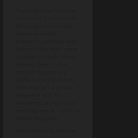
Prva i najveća promena je
otvorenost. Dok su starije
generacije često ostajale
zatvorene unutar
sopstvene zajednice, mlađi
Balkanci lakše ulaze u veze
s ljudima iz drugih kultura.
Internet, škole i radna
mesta brišu granice, a
jezičke barijere gotovo da
ne postoje jer su odrasli
dvojezično. Ipak, ta
otvorenost ne znači da su
prepreke nestale – samo su
postale drugačije.
Mlada generacija često se