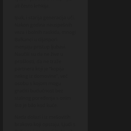
ali često krhkija.
Ipak, i starija generacija uči.
Nakon godina neuspešnih
veza i bolnih raskida, mnogi
Balkanci u dijaspori
menjaju pristup ljubavi.
Naučili su da ne žive u
prošlosti, da ne traže
partnera koji je “kopija
nekog iz domovine”, već
osobu s kojom mogu
graditi budućnost bez
stalnog poređenja s onim
što je bilo kod kuće.
Nada dolazi i iz mešovitih
brakova koji opstaju. Ljudi s