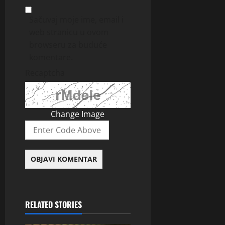
Sačuvaj moje ime, email i
web stranicu u ovom
browseru za buduće
komentare.
Recaptcha
Change Image
RELATED STORIES