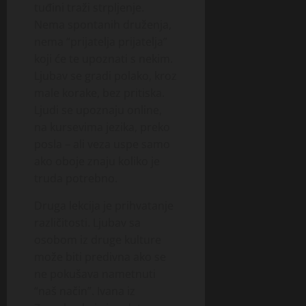
tuđini traži strpljenje.
Nema spontanih druženja,
nema “prijatelja prijatelja”
koji će te upoznati s nekim.
Ljubav se gradi polako, kroz
male korake, bez pritiska.
Ljudi se upoznaju online,
na kursevima jezika, preko
posla – ali veza uspe samo
ako oboje znaju koliko je
truda potrebno.
Druga lekcija je prihvatanje
različitosti. Ljubav sa
osobom iz druge kulture
može biti predivna ako se
ne pokušava nametnuti
“naš način”. Ivana iz