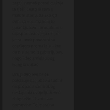
zagrli, nemaš porodicu koja
te tješi. Često si sam u
malom stanu, daleko od
svih, sa mislima koje te
guše. Ljubavni brodolomi u
dijaspori ostavljaju ožiljke
jer su uvek povezani sa
osećajem promašaja – kao
da nisi samo izgubio ljubav,
nego i deo smisla zbog
kojeg si otišao.
Drugi deo ove priče
pokazuje da ljubav u tuđini
ne propada samo zbog
neslaganja dvoje ljudi, već
zbog težine života van
domovine. To je stalna