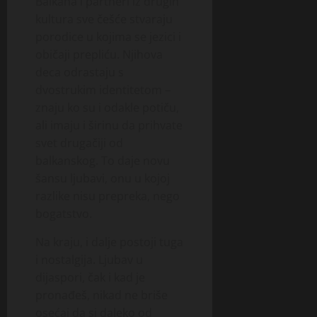
Balkana i partneri iz drugih
kultura sve češće stvaraju
porodice u kojima se jezici i
običaji prepliću. Njihova
deca odrastaju s
dvostrukim identitetom –
znaju ko su i odakle potiču,
ali imaju i širinu da prihvate
svet drugačiji od
balkanskog. To daje novu
šansu ljubavi, onu u kojoj
razlike nisu prepreka, nego
bogatstvo.
Na kraju, i dalje postoji tuga
i nostalgija. Ljubav u
dijaspori, čak i kad je
pronađeš, nikad ne briše
osećaj da si daleko od