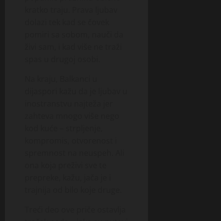
kratko traju. Prava ljubav
dolazi tek kad se čovek
pomiri sa sobom, nauči da
živi sam, i kad više ne traži
spas u drugoj osobi.
Na kraju, Balkanci u
dijaspori kažu da je ljubav u
inostranstvu najteža jer
zahteva mnogo više nego
kod kuće – strpljenje,
kompromis, otvorenost i
spremnost na neuspeh. Ali
ona koja preživi sve te
prepreke, kažu, jača je i
trajnija od bilo koje druge.
Treći deo ove priče ostavlja