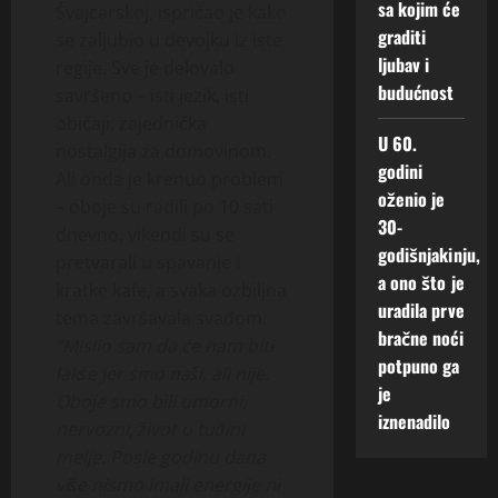
sa kojim će
Švajcarskoj, ispričao je kako
graditi
se zaljubio u devojku iz iste
ljubav i
regije. Sve je delovalo
budućnost
savršeno – isti jezik, isti
običaji, zajednička
U 60.
nostalgija za domovinom.
godini
Ali onda je krenuo problem
oženio je
– oboje su radili po 10 sati
30-
dnevno, vikendi su se
godišnjakinju,
pretvarali u spavanje i
a ono što je
kratke kafe, a svaka ozbiljna
uradila prve
tema završavala svađom.
bračne noći
“Mislio sam da će nam biti
potpuno ga
lakše jer smo naši, ali nije.
je
Oboje smo bili umorni,
iznenadilo
nervozni, život u tuđini
melje. Posle godinu dana
više nismo imali energije ni