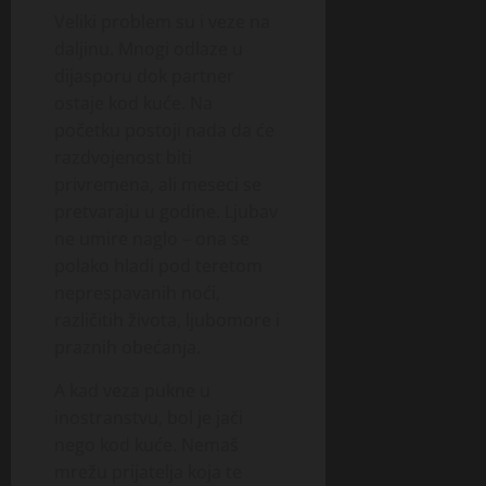
Veliki problem su i veze na
daljinu. Mnogi odlaze u
dijasporu dok partner
ostaje kod kuće. Na
početku postoji nada da će
razdvojenost biti
privremena, ali meseci se
pretvaraju u godine. Ljubav
ne umire naglo – ona se
polako hladi pod teretom
neprespavanih noći,
različitih života, ljubomore i
praznih obećanja.
A kad veza pukne u
inostranstvu, bol je jači
nego kod kuće. Nemaš
mrežu prijatelja koja te