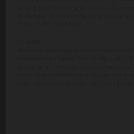
puna ljubavi i strasti i ja bih svom muškarcu 
budućnost i bilo bi iskreno, što je jako važno, 
samo mi reci hoćeš li to?
INTERESI
Zanimljiva sam u svakoj vrsti umjetnosti) Volim
umjetnost! Volim posjećivati ​​muzeje u drugoj 
dobroj formi i volim biti sportski i vruće ) sviđ
sam nježna i sofisticirana osoba, nedostaje mi 
meni razvija čvrstinu. Volim šetati po svježem z