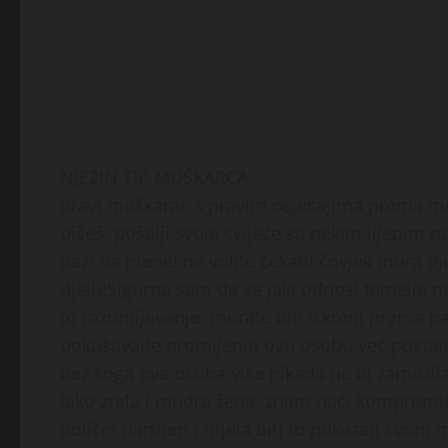
NJEZIN TIP MUŠKARCA
pravi muškarac s pravim osjećajima prema men
pišeš, pošalji svoje cvijeće sa nekim lijepim 
pazi na mene! ne volite čekati! čovjek mora djel
djelu!Sigurna sam da se jaki odnosi temelje n
to razumijevanje, morate biti iskreni prema par
pokušavajte promijeniti ovu osobu već postati
bez koga ova osoba više nikada ne bi zamislil
jako zrela i mudra žena, znam naći kompromise, 
odlični partneri i htjela bih to pokazati svom 