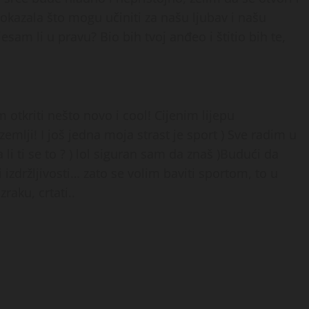
pokazala što mogu učiniti za našu ljubav i našu
jesam li u pravu? Bio bih tvoj anđeo i štitio bih te,
 otkriti nešto novo i cool! Cijenim lijepu
zemlji! I još jedna moja strast je sport ) Sve radim u
a li ti se to ? ) lol siguran sam da znaš )Budući da
izdržljivosti… zato se volim baviti sportom, to u
raku, crtati..