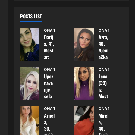
POSTS LIST
ONA TRAZI NJEGA
ONA TRAZI NJEGA
Darij
Azra,
a, 41,
40,
Most
Njem
ar:
ačka
„Nisa
–
m
mož
ONA TRAZI NJEGA
ONA TRAZI NJEGA
Upoz
Lana
izgub
da
nava
(39)
ila
baš
nje
iz
vjeru
ovdje
sela
Most
u
pron
–
ara
ljuba
ađe
Bogd
kona
ONA TRAZI NJEGA
ONA TRAZI NJEGA
v,
m
Arnel
Mirel
ana
čno
samo
čovje
a,
a,
(37)
je
čeka
ka s
30,
40,
živi i
odlu
m
koji