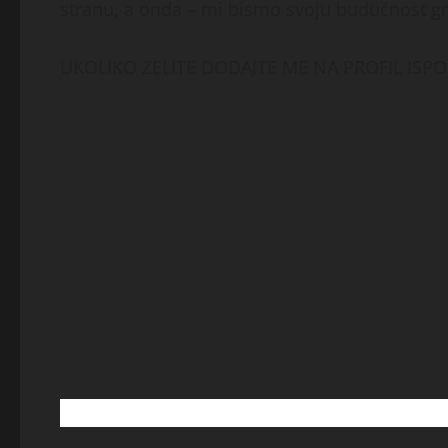
stranu, a onda – mi bismo svoju budućnost gr
UKOLIKO ZELITE DODAJTE ME NA PROFIL ISPO