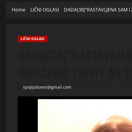
Home
LIČNI OGLASI
DADA(38)”RASTAVLJENA SAM I Ž
LIČNI OGLASI
DADA(38)”RASTAVLJEN
DRUŽENJE JAVITE MI S
spojljubavni@gmail.com
16 Augusta, 2022
3 min