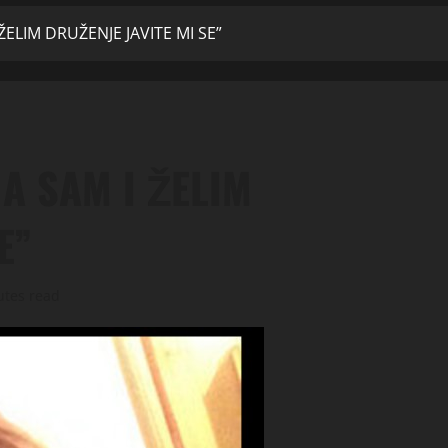
ELIM DRUŽENJE JAVITE MI SE”
A SAM I ŽELIM
E”
utes read