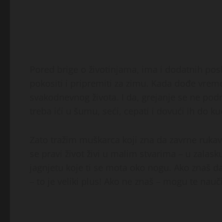
Pored brige o životinjama, ima i dodatnih posl
pokositi i pripremiti za zimu. Kada dođe vreme,
svakodnevnog života. I da, grejanje se ne pod
treba ići u šumu, seći, cepati i dovući ih do ku
Zato tražim muškarca koji zna da zavrne rukav
se pravi život živi u malim stvarima – u zalas
jagnjetu koje ti se mota oko nogu. Ako znaš d
– to je veliki plus! Ako ne znaš – mogu te nauč