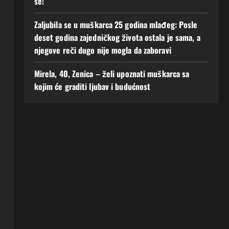
se!
Zaljubila se u muškarca 25 godina mlađeg: Posle
deset godina zajedničkog života ostala je sama, a
njegove reči dugo nije mogla da zaboravi
Mirela, 40, Zenica – želi upoznati muškarca sa
kojim će graditi ljubav i budućnost