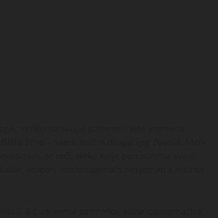
 noge, mirišu na skupe parfeme i više vremena
išta lično – samo tražim drugačijeg čoveka. Meni
oljem smislu te reči. Neko ko je ponosan na svoju
. Dlakav, krupan, možda pomalo nespretan s rečima –
sliš. Biću ti verna partnerka, kuvarica, domaćica,