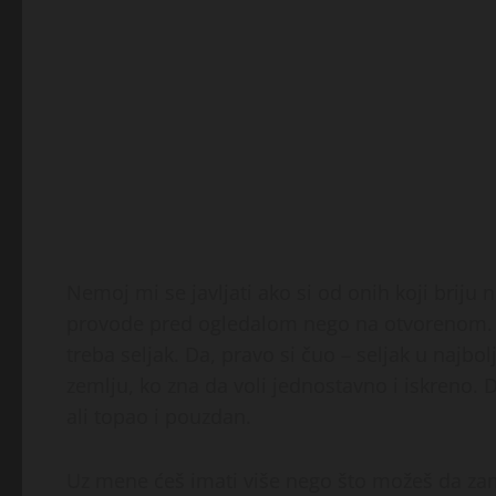
Nemoj mi se javljati ako si od onih koji briju
provode pred ogledalom nego na otvorenom. N
treba seljak. Da, pravo si čuo – seljak u najb
zemlju, ko zna da voli jednostavno i iskreno
ali topao i pouzdan.
Uz mene ćeš imati više nego što možeš da zami