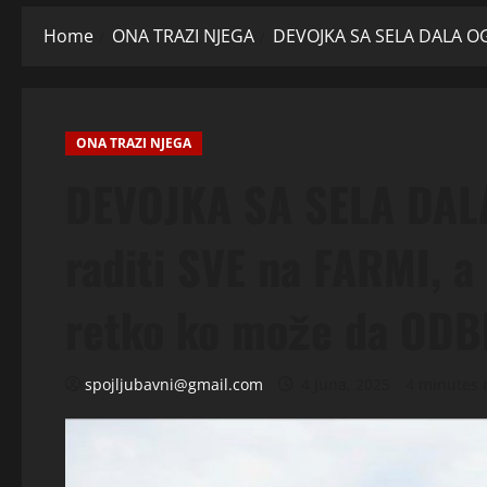
Home
ONA TRAZI NJEGA
DEVOJKA SA SELA DALA OGL
ONA TRAZI NJEGA
DEVOJKA SA SELA DAL
raditi SVE na FARMI, a
retko ko može da ODBI
spojljubavni@gmail.com
4 Juna, 2025
4 minutes 