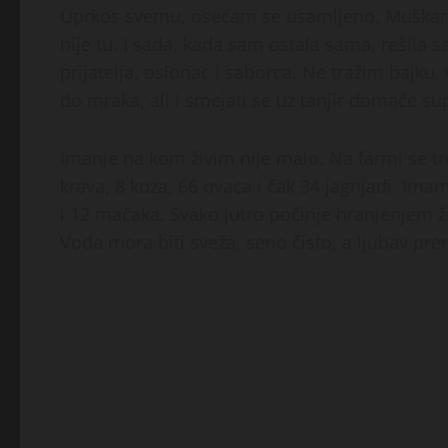
Uprkos svemu, osećam se usamljeno. Muškarac
nije tu. I sada, kada sam ostala sama, rešila
prijatelja, oslonac i saborca. Ne tražim bajku, 
do mraka, ali i smejati se uz tanjir domaće su
Imanje na kom živim nije malo. Na farmi se tr
krava, 8 koza, 66 ovaca i čak 34 jagnjadi. Imamo
i 12 mačaka. Svako jutro počinje hranjenjem živ
Voda mora biti sveža, seno čisto, a ljubav pr