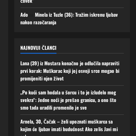
čovek”
se!
uz
men
3
Ado
na
Minela iz Tuzle (36): Tražim iskrenu ljubav
e“
Augusta,
nakon razočaranja
2026
2
0
Augusta,
2026
0
NAJNOVIJI ČLANCI
Lana (39) iz Mostara konačno je odlučila napraviti
prvi korak: Muškarac koji joj osvoji srce mogao bi
promijeniti njen život
„Po kući sam hodala u šorcu i to je izludelo mog
svekra“: Jedne noći je prešao granicu, a ono što
smo tada uradili promenilo je sve
Arnela, 30, Čačak – želi upoznati muškarca sa
kojim će ljubav imati budućnost Ako zelis Javi mi