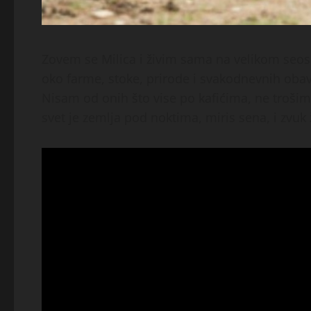
Zovem se Milica i živim sama na velikom seosk
oko farme, stoke, prirode i svakodnevnih obav
Nisam od onih što vise po kafićima, ne trošim 
svet je zemlja pod noktima, miris sena, i zvuk 