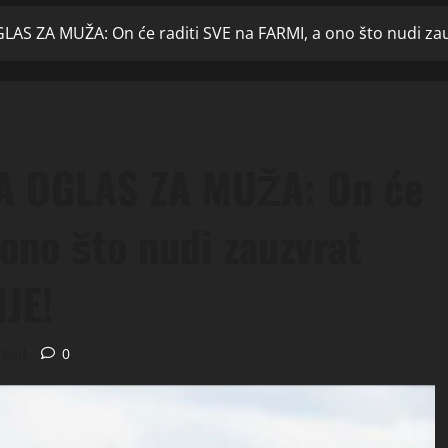
AS ZA MUŽA: On će raditi SVE na FARMI, a ono što nudi zau
A OGLAS ZA MUŽA: On će
 ono što nudi zauzvrat
JE!
read
0