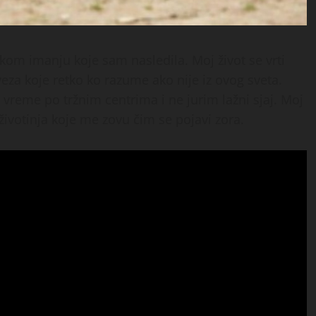
om imanju koje sam nasledila. Moj život se vrti
eza koje retko ko razume ako nije iz ovog sveta.
vreme po tržnim centrima i ne jurim lažni sjaj. Moj
životinja koje me zovu čim se pojavi zora.