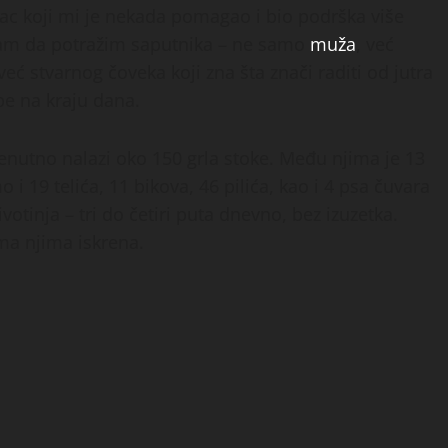
 koji mi je nekada pomagao i bio podrška više
 sam da potražim saputnika – ne samo
muža
, već
već stvarnog čoveka koji zna šta znači raditi od jutra
pe na kraju dana.
enutno nalazi oko 150 grla stoke. Među njima je 13
 i 19 telića, 11 bikova, 46 pilića, kao i 4 psa čuvara
otinja – tri do četiri puta dnevno, bez izuzetka.
ema njima iskrena.