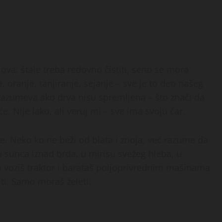
ova: štale treba redovno čistiti, seno se mora
 oranje, tanjiranje, sejanje – sve je to deo našeg
razumeva ako drva nisu spremljena – što znači da
će. Nije lako, ali veruj mi – sve ima svoju čar.
e. Neko ko ne beži od blata i znoja, već razume da
ku sunca iznad brda, u mirisu svežeg hleba, u
a voziš traktor i barataš poljoprivrednim mašinama
iti. Samo moraš želeti.