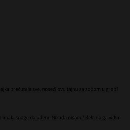
a majka prećutala sve, noseći ovu tajnu sa sobom u grob?
am imala snage da uđem. Nikada nisam želela da ga vidim