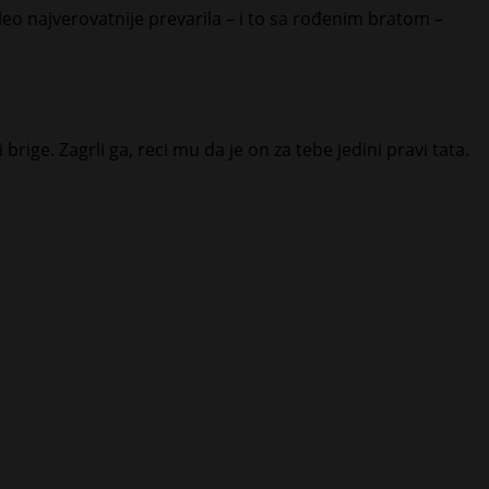
oleo najverovatnije prevarila – i to sa rođenim bratom –
 brige. Zagrli ga, reci mu da je on za tebe jedini pravi tata.