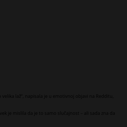
 velika laž“, napisala je u emotivnoj objavi na Redditu,
Uvek je mislila da je to samo slučajnost – ali sada zna da