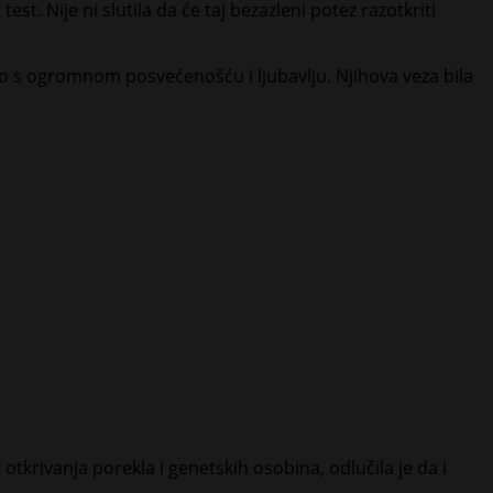
t. Nije ni slutila da će taj bezazleni potez razotkriti
izao s ogromnom posvećenošću i ljubavlju. Njihova veza bila
otkrivanja porekla i genetskih osobina, odlučila je da i