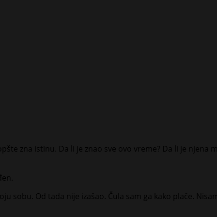
uopšte zna istinu. Da li je znao sve ovo vreme? Da li je njen
đen.
voju sobu. Od tada nije izašao. Čula sam ga kako plače. Nis