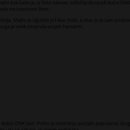
i šok kada je, iz čiste zabave, odlučila da uradi kućni DNK tes
eda na sopstveni život.
ditelja. Majku je izgubila još kao mala, a otac ju je sam pod
ona ga je uvek smatrala svojim herojem.
n dobio DNK test. Pošto je testiranje postalo popularno zbog 
te i da se zabave analizom podataka.