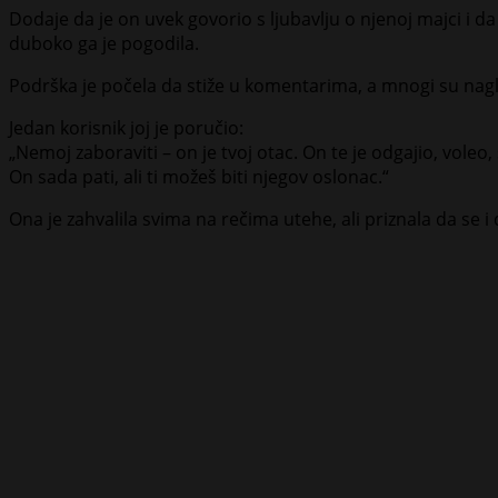
Dodaje da je on uvek govorio s ljubavlju o njenoj majci i da
duboko ga je pogodila.
Podrška je počela da stiže u komentarima, a mnogi su naglas
Jedan korisnik joj je poručio:
„Nemoj zaboraviti – on je tvoj otac. On te je odgajio, voleo, 
On sada pati, ali ti možeš biti njegov oslonac.“
Ona je zahvalila svima na rečima utehe, ali priznala da se i 