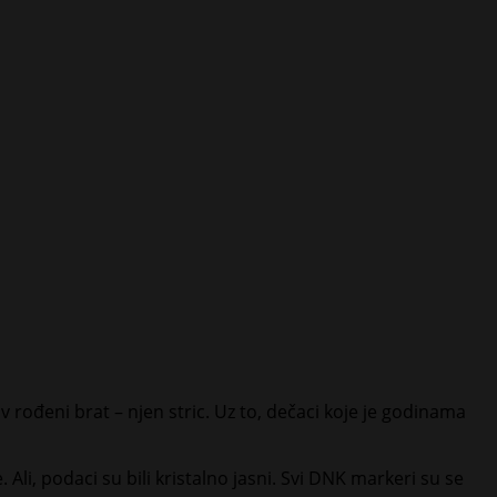
 rođeni brat – njen stric. Uz to, dečaci koje je godinama
Ali, podaci su bili kristalno jasni. Svi DNK markeri su se