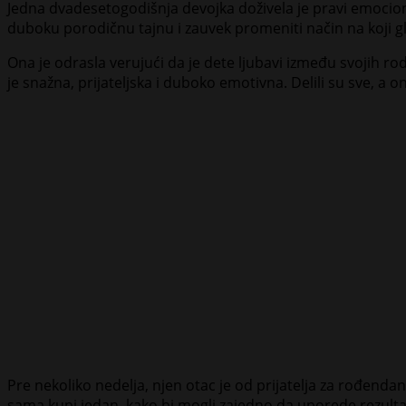
Jedna dvadesetogodišnja devojka doživela je pravi emocionaln
duboku porodičnu tajnu i zauvek promeniti način na koji gl
Ona je odrasla verujući da je dete ljubavi između svojih ro
je snažna, prijateljska i duboko emotivna. Delili su sve, a 
Pre nekoliko nedelja, njen otac je od prijatelja za rođenda
sama kupi jedan, kako bi mogli zajedno da uporede rezulta