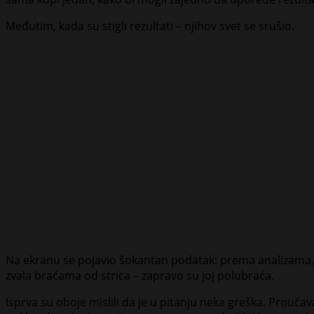
Međutim, kada su stigli rezultati – njihov svet se srušio.
Na ekranu se pojavio šokantan podatak: prema analizama, nje
zvala braćama od strica – zapravo su joj polubraća.
Isprva su oboje mislili da je u pitanju neka greška. Proučav