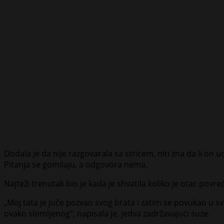
Dodala je da nije razgovarala sa stricem, niti zna da li on 
Pitanja se gomilaju, a odgovora nema.
Najteži trenutak bio je kada je shvatila koliko je otac povre
„Moj tata je juče pozvao svog brata i zatim se povukao u s
ovako slomljenog“, napisala je, jedva zadržavajući suze.