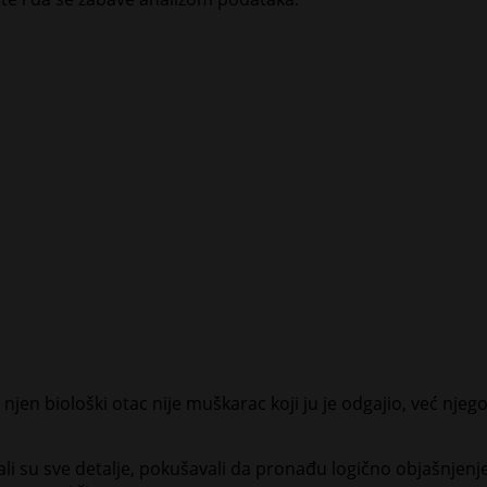
n biološki otac nije muškarac koji ju je odgajio, već njegov
ali su sve detalje, pokušavali da pronađu logično objašnjenje. 