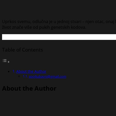
Uprkos svemu, odlučna je u jednoj stvari – njen otac, onaj ko
život znače više od pukih genetskih kodova.
Table of Contents
About the Author
spojljubavni@gmail.com
About the Author