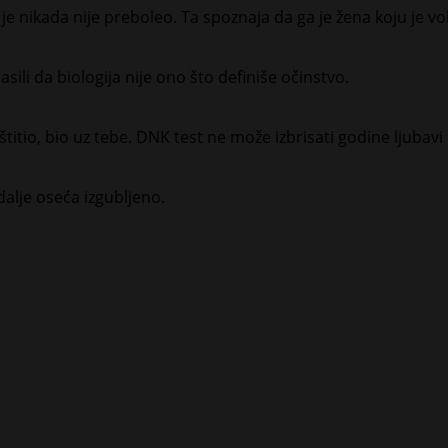
 je nikada nije preboleo. Ta spoznaja da ga je žena koju je v
ili da biologija nije ono što definiše očinstvo.
štitio, bio uz tebe. DNK test ne može izbrisati godine ljubavi i
dalje oseća izgubljeno.