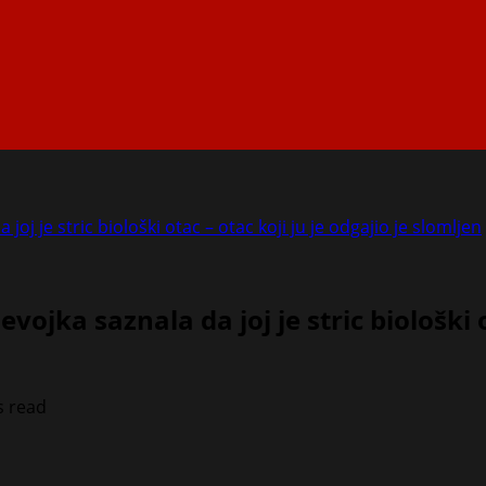
oj je stric biološki otac – otac koji ju je odgajio je slomljen
ojka saznala da joj je stric biološki ot
s read