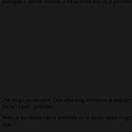
poklapali s njenim stricem, a ne sa ocem koji joj je posvetio
„Ne mogu da verujem. Cela slika mog detinjstva je poljuljana
tražeći savet i podršku.
Rekla je da nikada nije ni pomislila da bi ovako nešto moglo d
nije.