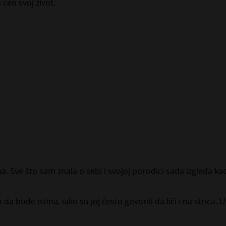
 ceo svoj život.
. Sve što sam znala o sebi i svojoj porodici sada izgleda kao
a bude istina, iako su joj često govorili da liči i na strica. 