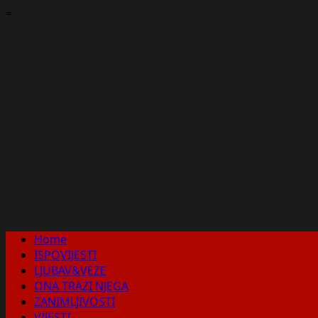
Skip
=
to
content
Primary
Home
Menu
ISPOVIJESTI
LJUBAV&VEZE
ONA TRAZI NJEGA
ZANIMLJIVOSTI
VIJESTI