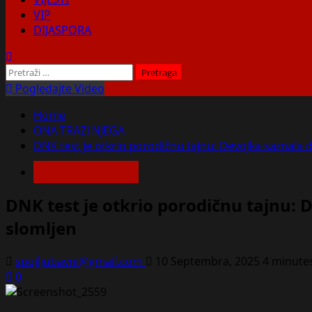
VIP
DIJASPORA
Pretraga:
Pogledajte Video
Home
ONA TRAZI NJEGA
DNK test je otkrio porodičnu tajnu: Devojka saznala da j
ONA TRAZI NJEGA
DNK test je otkrio porodičnu tajnu: Dev
slomljen
spojljubavni@gmail.com
10 Septembra, 2025
4 minute
0