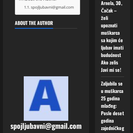
Arnela, 30,
spojljubavni@gmail.com
Čačak –
želi
ABOUT THE AUTHOR
upoznati
muškarca
sa kojim će
ljubav imati
budućnost
Ako zelis
Javi mi se!
Zaljubila se
u muškarca
25 godina
mlađeg:
Posle deset
godina
spojljubavni@gmail.com
zajedničkog