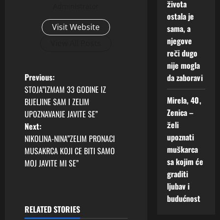
života
Administrator
ostala je
Visit Website
sama, a
njegove
View All Posts
reči dugo
nije mogla
P
Previous:
da zaboravi
STOJA”IZMAM 33 GODINE IZ
o
Mirela, 40,
BIJELJINE SAM I ZELIM
Zenica –
UPOZNAVANJE JAVITE SE”
s
želi
Next:
upoznati
t
NIKOLINA-NINA”ZELIM PRONACI
muškarca
MUSAKRCA KOJI CE BITI SAMO
n
sa kojim će
MOJ JAVITE MI SE”
graditi
a
ljubav i
budućnost
v
RELATED STORIES