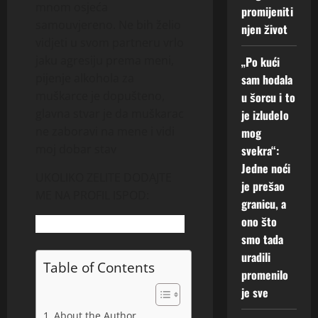
mnom osjeća
promijeniti
2
samouvjereno. Ne bih želio
njen život
Augusta,
vidjeti u svom partneru vrlo
2026
jaku agresiju prema meni,
„Po kući
0
pijenje alkohola za
sam hodala
muškarce je dopušteno,
u šorcu i to
glavna stvar je da muškarac
je izludelo
ne zaboravi na mene i vidi
mog
moj dobar stav
svekra“:
Jedne noći
UKOLIKO ZELITE DODAJTE
je prešao
ME NA PROFIL ISPOD:
granicu, a
ono što
smo tada
uradili
Table of Contents
promenilo
je sve
About the Author