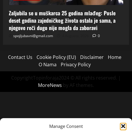
Zaljubila se u muškarca 25 godina mlađeg: Posle
deset godina zajedničkog života ostala je sama, a
njegove reči dugo nije mogla da zaboravi
spojljubavni@gmail.com
4 Augusta, 2026
0
Contact Us
Cookie Policy (EU)
Disclaimer
Home
O Nama
Privacy Policy
CopyrightTopinforaja2024 © All rights reserved.
|
MoreNews
by AF themes.
Manage Consent