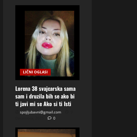
i
g
a
t
i
o
LIČNI OGLASI
n
Lorena 38 svajcarska sama
sam i druzila bih se ako bi
ti javi mi se Ako si ti Isti
spojljubavni@gmail.com
9
Decembra, 2025
0