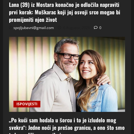
Lana (39) iz Mostara konačno je odlučila napraviti
prvi korak: Muškarac koji joj osvoji srce mogao bi
promijeniti njen život
spojljubavni@gmail.com
6 Augusta, 2026
0
ISPOVIJESTI
„Po kući sam hodala u šorcu i to je izludelo mog
svekra“: Jedne noći je prešao granicu, a ono što smo