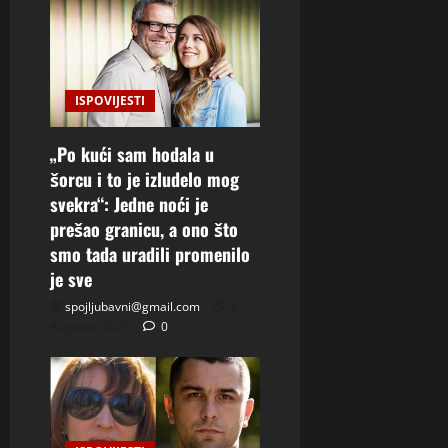
ISPOVIJESTI
„Po kući sam hodala u
šorcu i to je izludelo mog
svekra“: Jedne noći je
prešao granicu, a ono što
smo tada uradili promenilo
je sve
spojljubavni@gmail.com
5
Augusta, 2026
0