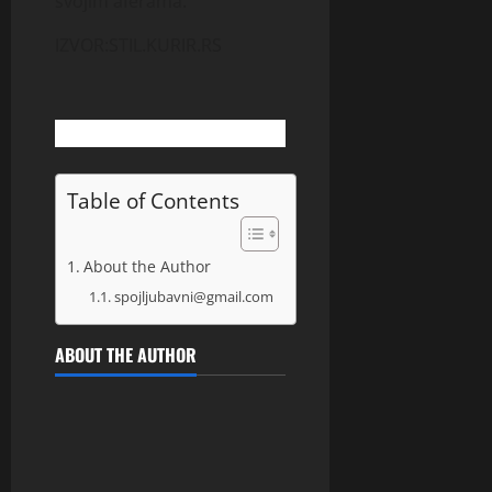
svojim aferama.’
IZVOR:STIL.KURIR.RS
Table of Contents
About the Author
spojljubavni@gmail.com
ABOUT THE AUTHOR