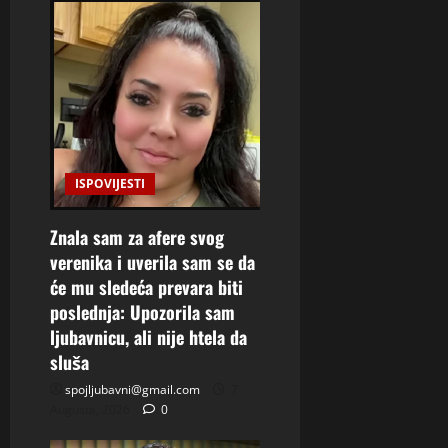
ISPOVIJESTI
Znala sam za afere svog
verenika i uverila sam se da
će mu sledeća prevara biti
poslednja: Upozorila sam
ljubavnicu, ali nije htela da
sluša
spojljubavni@gmail.com
7
Augusta, 2026
0