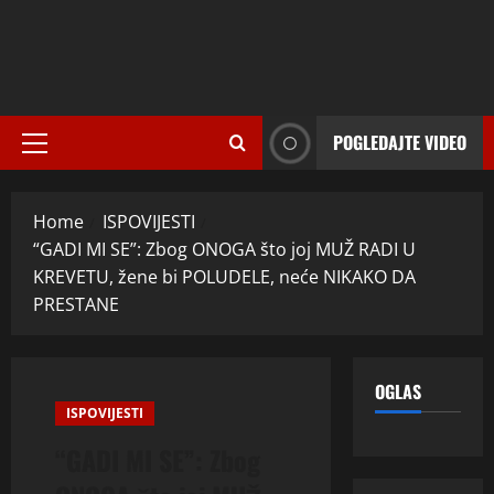
POGLEDAJTE VIDEO
Primary
Menu
Home
ISPOVIJESTI
“GADI MI SE”: Zbog ONOGA što joj MUŽ RADI U
KREVETU, žene bi POLUDELE, neće NIKAKO DA
PRESTANE
OGLAS
ISPOVIJESTI
“GADI MI SE”: Zbog