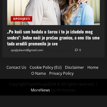
ISPOVIJESTI
„Po kući sam hodala u šorcu i to je izludelo mog
svekra“: Jedne noći je prešao granicu, a ono što smo
tada uradili promenilo je sve
spojljubavni@gmail.com
5 Augusta, 2026
0
Contact Us
Cookie Policy (EU)
Disclaimer
Home
O Nama
Privacy Policy
CopyrightTopinforaja2024 © All rights reserved.
|
MoreNews
by AF themes.