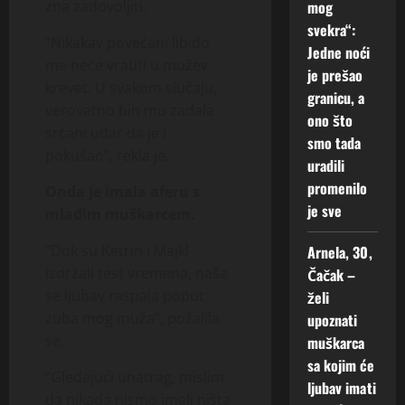
zna zadovoljiti.
mog
svekra“:
“Nikakav povećani libido
Jedne noći
me neće vratiti u mužev
je prešao
krevet. U svakom slučaju,
granicu, a
verovatno bih mu zadala
ono što
srčani udar da je i
smo tada
pokušao”, rekla je.
uradili
promenilo
Onda je imala aferu s
je sve
mlađim muškarcem.
“Dok su Ketrin i Majkl
Arnela, 30,
izdržali test vremena, naša
Čačak –
se ljubav raspala poput
želi
zuba mog muža”, požalila
upoznati
se.
muškarca
sa kojim će
“Gledajući unatrag, mislim
ljubav imati
da nikada nismo imali ništa