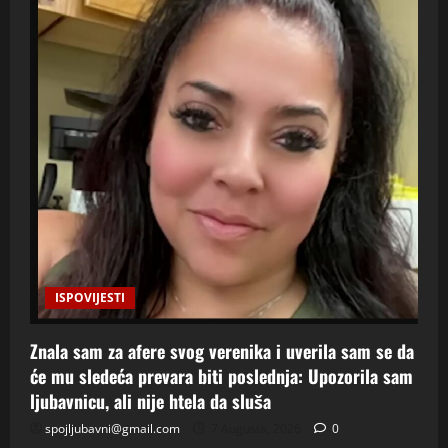
ISPOVIJESTI
Znala sam za afere svog verenika i uverila sam se da
će mu sledeća prevara biti poslednja: Upozorila sam
ljubavnicu, ali nije htela da sluša
spojljubavni@gmail.com
7 Augusta, 2026
0