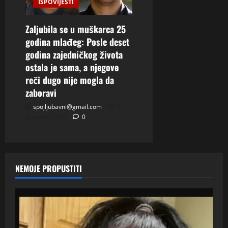
ISPOVIJESTI
Zaljubila se u muškarca 25
godina mlađeg: Posle deset
godina zajedničkog života
ostala je sama, a njegove
reči dugo nije mogla da
zaboravi
spojljubavni@gmail.com
4
Augusta, 2026
0
NEMOJE PROPUSTITI