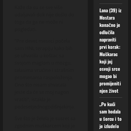
Kaže da su se sve više
Lana (39) iz
udaljavali dok nije došlo do
Mostara
toga da ga ne može ni
konačno je
pogledati.
odlučila
napraviti
“Pre devet meseci počela
prvi korak:
sam HNL terapiju kako bih
Muškarac
se uhvatila u koštac sa
koji joj
svojom maglom u mozgu,
osvoji srce
talasima vrućine i strašnim
mogao bi
promenama raspoloženja.
promijeniti
Ono što nisam shvatala
njen život
jeste da će se moj nagon
vratiti”, istakla je
„Po kući
pedesetjednogodišnjakinja.
sam hodala
Sve što je želela je susret sa
u šorcu i to
zgodnim muškarcem koji je
je izludelo