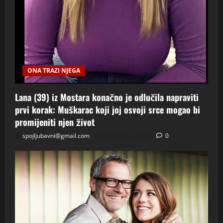
ONA TRAZI NJEGA
Lana (39) iz Mostara konačno je odlučila napraviti
prvi korak: Muškarac koji joj osvoji srce mogao bi
promijeniti njen život
spojljubavni@gmail.com
6 Augusta, 2026
0