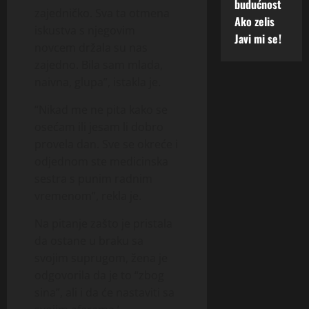
budućnost
zajedničko. Sva ta otmena
Ako zelis
iskustva s njegovim
Javi mi se!
novcem držala su nas
zajedno. Bila sam mlada,
naivna, glupa”, istakla je.
“Nikad me ne pita kako se
osećam ili jesam li dobro
provela dan. Sve se okreće i
odjednom ste medicinska
sestra s punim radnim
vremenom”, rekla je.
Na pitanje zašto je pristala
da ostane u braku sa
svojim suprugom, žena je
odgovorila da je to “zbog
sina”, ali i da će nastaviti sa