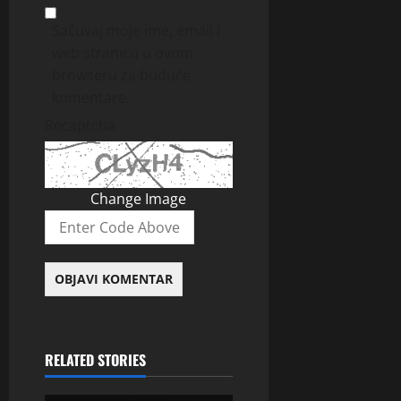
Sačuvaj moje ime, email i
web stranicu u ovom
browseru za buduće
komentare.
Recaptcha
Change Image
RELATED STORIES