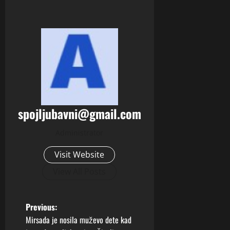
spojljubavni@gmail.com
Administrator
Visit Website
View All Posts
P
Previous:
Mirsada je nosila muževo dete kad