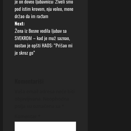
o
je on doveo ljubavnicu: Živeli smo
pod istim krovom, nju voleo, mene
s
držao da im rađam
t
Next:
Žena iz Bosne vodila ljubav sa
n
SVEKROM – kad je muž saznao,
nastao je opšti HAOS: “Prišao mi
a
je skroz go”
v
i
Komentariši
g
Vaša email adresa neće biti
a
objavljivana.
Neophodna
polja su označena sa
*
t
Komentar
*
i