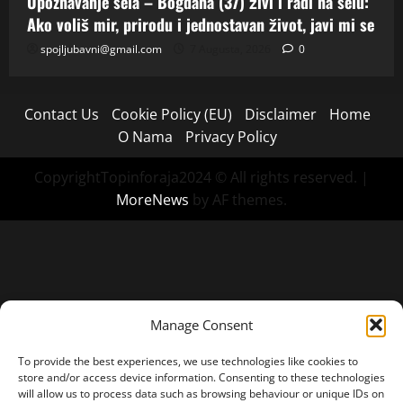
Upoznavanje sela – Bogdana (37) živi i radi na selu:
Ako voliš mir, prirodu i jednostavan život, javi mi se
spojljubavni@gmail.com
7 Augusta, 2026
0
Contact Us
Cookie Policy (EU)
Disclaimer
Home
O Nama
Privacy Policy
CopyrightTopinforaja2024 © All rights reserved.
|
MoreNews
by AF themes.
Manage Consent
To provide the best experiences, we use technologies like cookies to
store and/or access device information. Consenting to these technologies
will allow us to process data such as browsing behaviour or unique IDs on