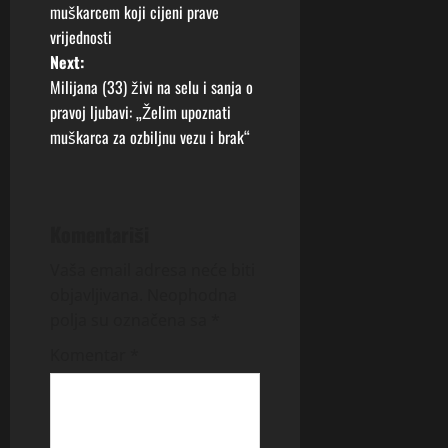
muškarcem koji cijeni prave
s
vrijednosti
t
Next:
Milijana (33) živi na selu i sanja o
n
pravoj ljubavi: „Želim upoznati
muškarca za ozbiljnu vezu i brak“
a
v
i
Komentariši
g
Vaša email adresa neće biti
objavljivana.
Neophodna
a
polja su označena sa
*
t
Komentar
*
i