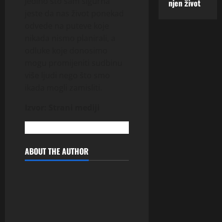
Jedino što sam sigurna
njen život
jeste da nas život ponekad
odvede na puteve koje
nikada nismo planirali, a
odluke koje donosimo
mogu promijeniti sudbinu
više ljudi nego što smo
ikada mogli zamisliti.
Izvor: Strani mediji
ABOUT THE AUTHOR