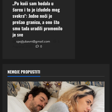
„Po kući sam hodala u
šorcu i to je izludelo mog
svekra“: Jedne noći je
prešao granicu, a ono što
smo tada uradili promenilo
je sve
spojljubavni@gmail.com
5
Augusta, 2026
0
NEMOJE PROPUSTITI