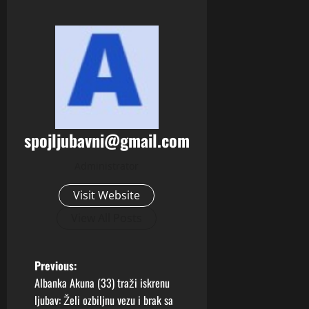
spojljubavni@gmail.com
Administrator
Visit Website
View All Posts
P
Previous:
Albanka Akuna (33) traži iskrenu
o
ljubav: Želi ozbiljnu vezu i brak sa