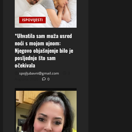
ISPOVIJESTI
*Uhvatila sam muža usred
noći s mojom ujnom:
Njegovo objašnjenje bilo je
posljednje što sam
očekivala
spojljubavni@gmail.com
8
Augusta, 2026
0