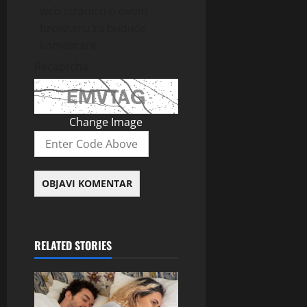
web stranicu u ovom
browseru za buduće
komentare.
Recaptcha
Change Image
RELATED STORIES