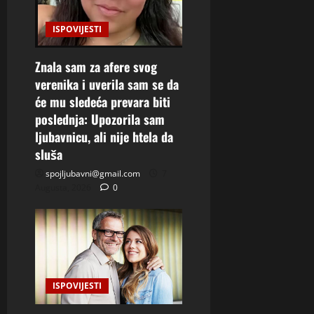
ISPOVIJESTI
Znala sam za afere svog
verenika i uverila sam se da
će mu sledeća prevara biti
poslednja: Upozorila sam
ljubavnicu, ali nije htela da
sluša
spojljubavni@gmail.com
7
Augusta, 2026
0
ISPOVIJESTI