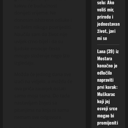
selu: Ako
kakvu će budućnost
voliš mir,
donijeti vrijeme. Ne
prirodu i
donosim ishitrene odluke i
jednostavan
ne želim nikoga povrijediti.
život, javi
Naučila sam da život nije
mi se
uvijek crno-bijel i da su
ljudske emocije često
Lana (39) iz
mnogo složenije nego što
Mostara
izgledaju.
konačno je
odlučila
Možda će jednog dana sve
napraviti
izaći na vidjelo, a možda će
prvi korak:
ova priča zauvijek ostati
Muškarac
samo moja tajna. Do tada
koji joj
nastavljam živjeti sa
osvoji srce
pitanjima na koja ni sama
mogao bi
nemam sve odgovore.
promijeniti