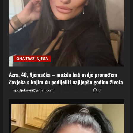
ONA TRAZI NJEGA
Azra, 40, Njemačka – možda baš ovdje pronađem
čovjeka s kojim ću podijeliti najljepše godine života
spojljubavni@gmail.com
8 Augusta, 2026
0