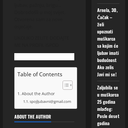
ljubav, pažnju, brigu…
Arnela, 30,
Dobrodošli u moj svijet.
Čačak –
Otvorena sam za nove
želi
osjećaje.
upoznati
UKOLIKO ZELITE DODAJTE
muškarca
ME NA PROFIL ISPOD
sa kojim će
ljubav imati
budućnost
Ako zelis
Table of Contents
Javi mi se!
Zaljubila se
About the Author
u muškarca
25 godina
spojljubavni@gmail.com
mlađeg:
Posle deset
ABOUT THE AUTHOR
godina