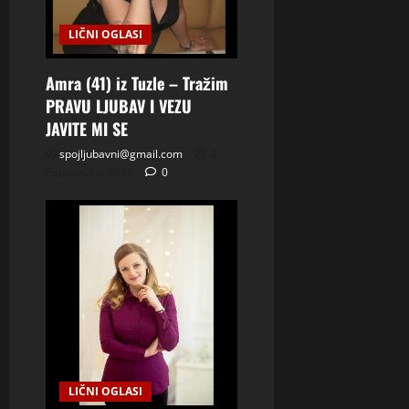
LIČNI OGLASI
Amra (41) iz Tuzle – Tražim
PRAVU LJUBAV I VEZU
JAVITE MI SE
spojljubavni@gmail.com
2
Septembra, 2025
0
LIČNI OGLASI