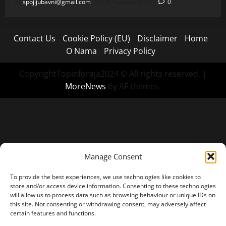
spojljubavni@gmail.com
4 Augusta, 2026
0
Contact Us
Cookie Policy (EU)
Disclaimer
Home
O Nama
Privacy Policy
CopyrightTopinforaja2024 © All rights reserved.
|
MoreNews
by AF themes.
Manage Consent
To provide the best experiences, we use technologies like cookies to
store and/or access device information. Consenting to these technologies
will allow us to process data such as browsing behaviour or unique IDs on
this site. Not consenting or withdrawing consent, may adversely affect
certain features and functions.