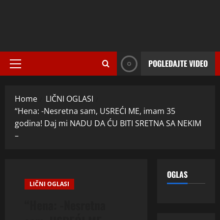
POGLEDAJTE VIDEO
Primary
Menu
Home
LIČNI OGLASI
“Hena: -Nesretna sam, USREĆI ME, imam 35
godina! Daj mi NADU DA ĆU BITI SRETNA SA NEKIM
–
OGLAS
LIČNI OGLASI
“Hena: -Nesretna