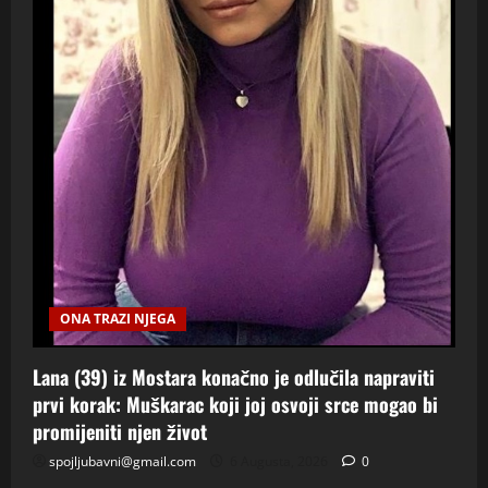
ONA TRAZI NJEGA
Lana (39) iz Mostara konačno je odlučila napraviti
prvi korak: Muškarac koji joj osvoji srce mogao bi
promijeniti njen život
spojljubavni@gmail.com
6 Augusta, 2026
0