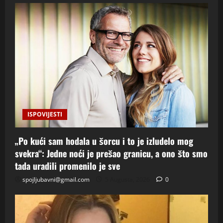
ISPOVIJESTI
„Po kući sam hodala u šorcu i to je izludelo mog
svekra“: Jedne noći je prešao granicu, a ono što smo
tada uradili promenilo je sve
spojljubavni@gmail.com
5 Augusta, 2026
0