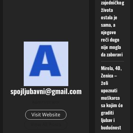
zajedničkog
života
ostala je
sama, a
njegove
reči dugo
nije mogla
da zaboravi
Mirela, 40,
Zenica –
želi
spojljubavni@gmail.com
upoznati
muškarca
Administrator
sa kojim će
graditi
Visit Website
ljubav i
View All Posts
budućnost