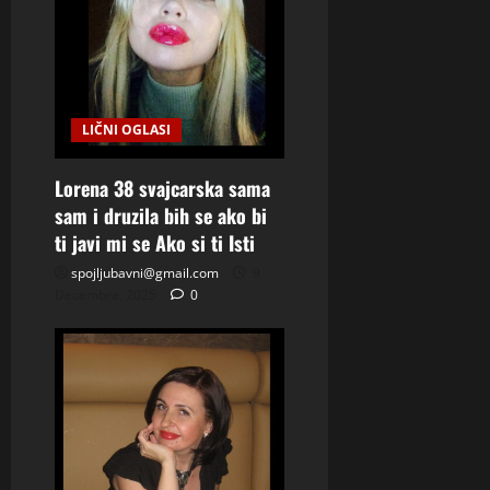
t
i
o
LIČNI OGLASI
n
Lorena 38 svajcarska sama
sam i druzila bih se ako bi
ti javi mi se Ako si ti Isti
spojljubavni@gmail.com
9
Decembra, 2025
0