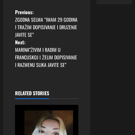
P
Previous:
ZGODNA SELMA “IMAM 29 GODINA
o
I TRAŽIM DOPISIVANJE I DRUZENJE
JAVITE SE”
s
Next:
t
MARINA”ŽIVIM I RADIM U
FRANCUSKOJ I ŽELIM DOPISIVANJE
n
I RAZMENU SLIKA JAVITE SE”
a
v
RELATED STORIES
i
g
a