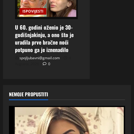
ISPOVIJESTI
U 60. godini oženio je 30-
godišnjakinju, a ono što je
uradila prve bračne noći
potpuno ga je iznenadilo
spojljubavni@gmail.com
4
Augusta, 2026
0
NEMOJE PROPUSTITI