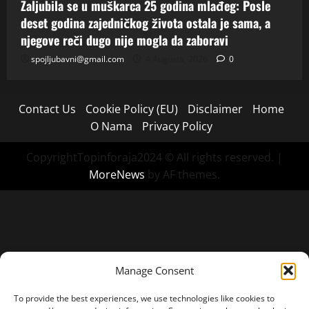
Zaljubila se u muškarca 25 godina mlađeg: Posle
deset godina zajedničkog života ostala je sama, a
njegove reči dugo nije mogla da zaboravi
spojljubavni@gmail.com
4 Augusta, 2026
0
Contact Us
Cookie Policy (EU)
Disclaimer
Home
O Nama
Privacy Policy
CopyrightTopinforaja2024 © All rights reserved.
|
MoreNews
by AF themes.
Manage Consent
To provide the best experiences, we use technologies like cookies to