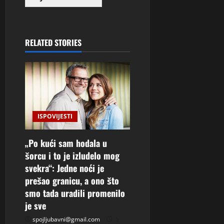
RELATED STORIES
ISPOVIJESTI
„Po kući sam hodala u
šorcu i to je izludelo mog
svekra“: Jedne noći je
prešao granicu, a ono što
smo tada uradili promenilo
je sve
spojljubavni@gmail.com
5