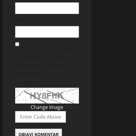
Web stranica
Sačuvaj moje ime, email i
web stranicu u ovom
browseru za buduće
komentare.
Recaptcha
Change Image