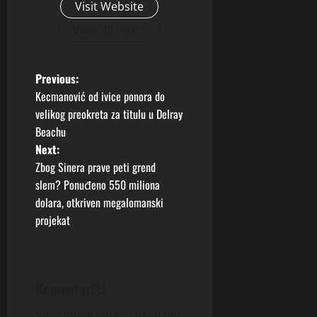
Visit Website
View All Posts
P
Previous:
Kecmanović od ivice ponora do
o
velikog preokreta za titulu u Delray
Beachu
s
Next:
t
Zbog Sinera prave peti grend
slem? Ponuđeno 550 miliona
n
dolara, otkriven megalomanski
projekat
a
v
i
Komentariši
Vaša email adresa neće biti