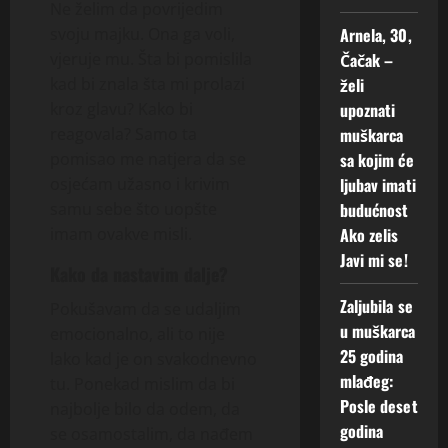
Ne želim da povrijedim
svoju majku. Ona ga voli,
Arnela, 30,
vjeruje mu. Šta bi pomislila
Čačak –
kad bi znala šta mi prolazi
želi
kroz glavu? Kako bi
upoznati
reagovala? Samo ta
muškarca
pomisao me natjera da se
sa kojim će
osjećam užasno i krivim
ljubav imati
samu sebe što uopšte
budućnost
imam ovakve misli.
Ako zelis
Javi mi se!
Kako da nastavim dalje?
Zaljubila se
Pokušavam da se udaljim
u muškarca
emocionalno, ali to nije
25 godina
lako kad je on svakodnevno
mlađeg:
tu. Ponekad mislim da bi
Posle deset
najbolje bilo da odem, da
godina
se osamostalim, da nađem