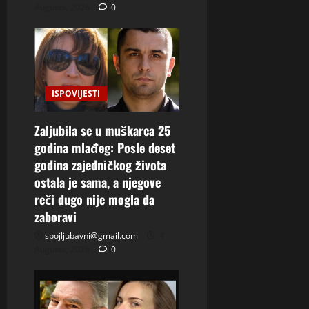
Augusta, 2026
0
ISPOVIJESTI
Zaljubila se u muškarca 25
godina mlađeg: Posle deset
godina zajedničkog života
ostala je sama, a njegove
reči dugo nije mogla da
zaboravi
spojljubavni@gmail.com
4
Augusta, 2026
0