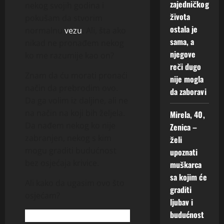
zajedničkog
nekog svojih godina i
života
pokušam da stvorim
ostala je
normalnu
vezu
. Ali, šta ako
sama, a
nikad ne pronađem nekog
njegove
ko me razumije kao on?
reči dugo
Znam da ću morati pronaći
nije mogla
način da prebrodim ovo.
da zaboravi
Da ga volim iz daljine, ali ne
na način na koji bih željela.
Mirela, 40,
Da nađem nekog ko nije
Zenica –
zabranjen, nekog s kim
želi
mogu graditi budućnost
upoznati
bez osjećaja krivice.
muškarca
sa kojim će
Ali kako da ugasim ovo što
graditi
osjećam?
ljubav i
budućnost