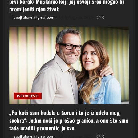
prvi korak: Muškarac koji joj osvoji srce mogao bi
promijeniti njen život
spojljubavni@gmail.com
6 Augusta, 2026
0
ISPOVIJESTI
„Po kući sam hodala u šorcu i to je izludelo mog
svekra“: Jedne noći je prešao granicu, a ono što smo
tada uradili promenilo je sve
spojljubavni@gmail.com
5 Augusta, 2026
0