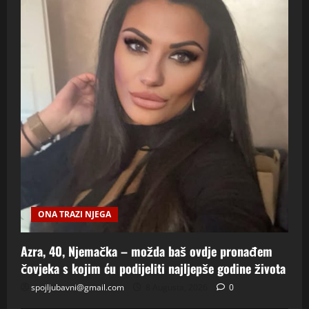
ONA TRAZI NJEGA
Azra, 40, Njemačka – možda baš ovdje pronađem
čovjeka s kojim ću podijeliti najljepše godine života
spojljubavni@gmail.com
8 Augusta, 2026
0