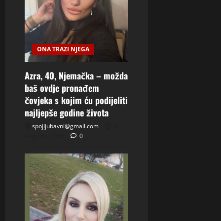
ONA TRAZI NJEGA
Azra, 40, Njemačka – možda
baš ovdje pronađem
čovjeka s kojim ću podijeliti
najljepše godine života
spojljubavni@gmail.com
8
Augusta, 2026
0