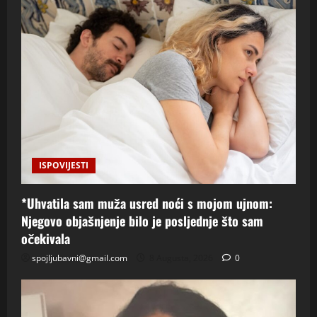
ISPOVIJESTI
*Uhvatila sam muža usred noći s mojom ujnom:
Njegovo objašnjenje bilo je posljednje što sam
očekivala
spojljubavni@gmail.com
8 Augusta, 2026
0