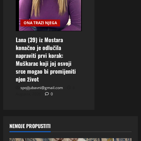
ONA TRAZI NJEGA
Lana (39) iz Mostara
konačno je odlučila
napraviti prvi korak:
Muškarac koji joj osvoji
srce mogao bi promijeniti
njen život
spojljubavni@gmail.com
6
Augusta, 2026
0
NEMOJE PROPUSTITI