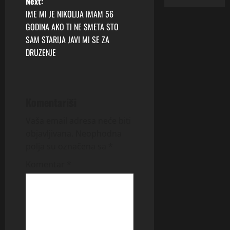
Next:
t
IME MI JE NIKOLIJA IMAM 56
GODINA AKO TI NE SMETA STO
n
SAM STARIJA JAVI MI SE ZA
DRUZENJE
a
v
i
Komentariši
g
Vaša email adresa neće biti
objavljivana.
Neophodna
a
polja su označena sa
*
t
Komentar
*
i
o