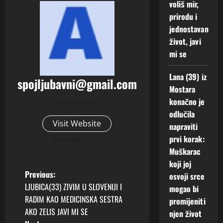
voliš mir,
prirodu i
jednostavan
život, javi
mi se
Lana (39) iz
spojljubavni@gmail.com
Mostara
konačno je
Administrator
odlučila
Visit Website
napraviti
prvi korak:
View All Posts
Muškarac
koji joj
P
Previous:
osvoji srce
LJUBICA(33) ZIVIM U SLOVENIJI I
mogao bi
o
RADIM KAO MEDICINSKA SESTRA
promijeniti
AKO ZELIS JAVI MI SE
njen život
s