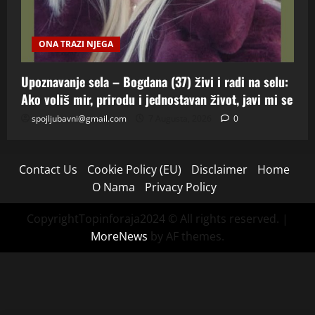
ONA TRAZI NJEGA
Upoznavanje sela – Bogdana (37) živi i radi na selu:
Ako voliš mir, prirodu i jednostavan život, javi mi se
spojljubavni@gmail.com
7 Augusta, 2026
0
Contact Us
Cookie Policy (EU)
Disclaimer
Home
O Nama
Privacy Policy
CopyrightTopinforaja2024 © All rights reserved.
|
MoreNews
by AF themes.