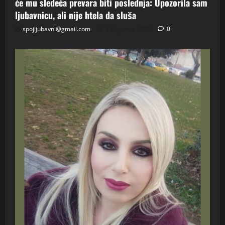
će mu sledeća prevara biti poslednja: Upozorila sam
ljubavnicu, ali nije htela da sluša
spojljubavni@gmail.com
7 Augusta, 2026
0