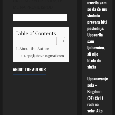
UKOLIKO ZELITE DODAJTE
uverila sam
ME NA PROFIL ISPOD
se da će mu
sledeća
prevara biti
poslednja:
Table of Contents
Upozorila
sam
ljubavnicu,
About the Author
ali nije
spojljubavni@gmail.com
htela da
sluša
ABOUT THE AUTHOR
Upoznavanje
sela –
Bogdana
(37) živi i
radi na
selu: Ako