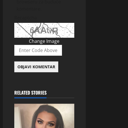
browseru za buduće
komentare.
Recaptcha
Change Image
RELATED STORIES