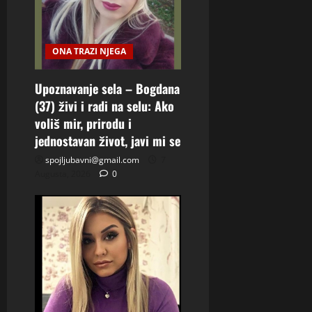
ONA TRAZI NJEGA
Upoznavanje sela – Bogdana
(37) živi i radi na selu: Ako
voliš mir, prirodu i
jednostavan život, javi mi se
spojljubavni@gmail.com
7
Augusta, 2026
0