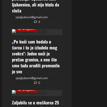
ljubavnicu, ali nije htela da
sluša
spojljubavni@gmail.com
7
Augusta, 2026
0
ISPOVIJESTI
„Po kući sam hodala u
šorcu i to je izludelo mog
svekra“: Jedne noći je
prešao granicu, a ono što
smo tada uradili promenilo
je sve
spojljubavni@gmail.com
5
Augusta, 2026
0
ISPOVIJESTI
Zaljubila se u muškarca 25