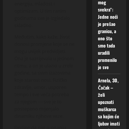
mog
energiju, mladost i
svekra“:
optimizam. U tim ranim
Jedne noći
godinama sve je izgledalo
je prešao
skladno.
granicu, a
Međutim, kako kaže, život
ono što
donosi promjene koje se ne
smo tada
mogu uvijek predvidjeti.
uradili
Ona je sazrijevala u jednom
promenilo
ritmu, a on je ulazio u zrele
je sve
godine, sa svim izazovima
koje starost nosi. Fizičko
Arnela, 30,
zdravlje, umor, usporen
Čačak –
tempo i sve veća potreba
želi
za njegom — sve je to
upoznati
postepeno mijenjalo
muškarca
dinamiku njihove veze.
sa kojim će
ljubav imati
Dodaje da nije u pitanju