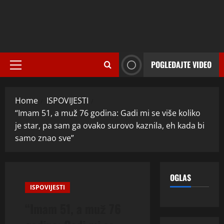
POGLEDAJTE VIDEO
Primary
Menu
Home
ISPOVIJESTI
“Imam 51, a muž 76 godina: Gadi mi se više koliko
je star, pa sam ga ovako surovo kaznila, eh kada bi
samo znao sve”
OGLAS
ISPOVIJESTI
“Imam 51, a muž 76