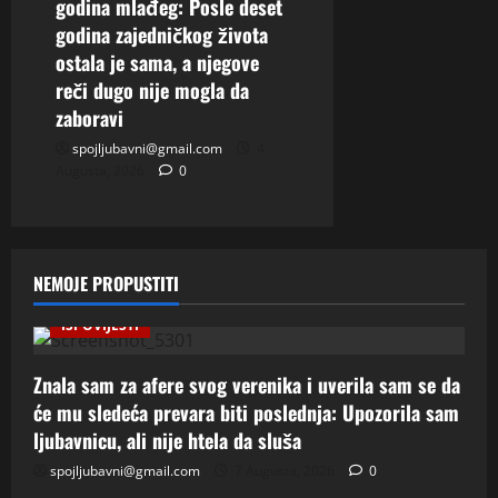
godina mlađeg: Posle deset
godina zajedničkog života
ostala je sama, a njegove
reči dugo nije mogla da
zaboravi
spojljubavni@gmail.com
4
Augusta, 2026
0
NEMOJE PROPUSTITI
ISPOVIJESTI
Znala sam za afere svog verenika i uverila sam se da
će mu sledeća prevara biti poslednja: Upozorila sam
ljubavnicu, ali nije htela da sluša
spojljubavni@gmail.com
7 Augusta, 2026
0