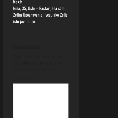
t
Next:
Nina, 35, Oslo – Rastavljena sam i
n
Zelim Upoznavanje i vezu ako Zelis
isto javi mi se
a
v
i
Komentariši
g
Vaša email adresa neće biti
objavljivana.
Neophodna
a
polja su označena sa
*
t
Komentar
*
i
o
n