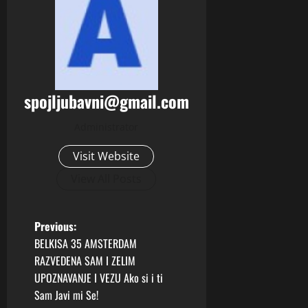
spojljubavni@gmail.com
Administrator
Visit Website
View All Posts
P
Previous:
BELKISA 35 AMSTERDAM
o
RAZVEDENA SAM I ZELIM
UPOZNAVANJE I VEZU Ako si i ti
s
Sam Javi mi Se!