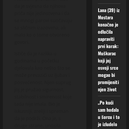
da je svjesna da njihova
Lana (39) iz
priča nije jedinstvena i da
Mostara
se mnogi parovi suočavaju
konačno je
sa sličnim izazovima, ali
odlučila
malo ko o tome otvoreno
napraviti
govori.
prvi korak:
Muškarac
Ističe da je razlika u
koji joj
godinama u početku
osvoji srce
djelovala kao nešto što se
mogao bi
može prevazići uz ljubav i
promijeniti
posvećenost. Njen suprug
njen život
joj je pružao sigurnost,
stabilnost i smirenost koje
„Po kući
tada nije imala. Bio je
sam hodala
iskusniji, zreliji i spreman
u šorcu i to
da je podrži. Ona je, s
je izludelo
druge strane, unosila