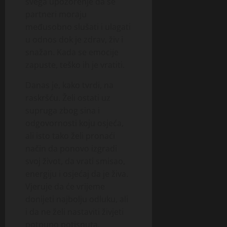
svega upozorenje da se
partneri moraju
međusobno slušati i ulagati
u odnos dok je zdrav, živ i
snažan. Kada se emocije
zapuste, teško ih je vratiti.
Danas je, kako tvrdi, na
raskršću. Želi ostati uz
supruga zbog sina i
odgovornosti koju osjeća,
ali isto tako želi pronaći
način da ponovo izgradi
svoj život, da vrati smisao,
energiju i osjećaj da je živa.
Vjeruje da će vrijeme
donijeti najbolju odluku, ali
i da ne želi nastaviti živjeti
potpuno potisnuta.