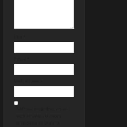
Ime
*
Email
*
Web stranica
Sačuvaj moje ime, email i
web stranicu u ovom
browseru za buduće