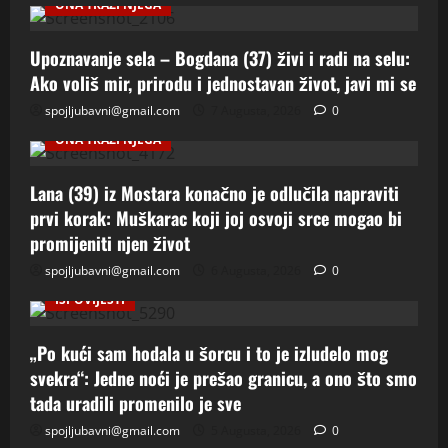
ONA TRAZI NJEGA
Upoznavanje sela – Bogdana (37) živi i radi na selu:
Ako voliš mir, prirodu i jednostavan život, javi mi se
spojljubavni@gmail.com
7 Augusta, 2026
0
ONA TRAZI NJEGA
Lana (39) iz Mostara konačno je odlučila napraviti
prvi korak: Muškarac koji joj osvoji srce mogao bi
promijeniti njen život
spojljubavni@gmail.com
6 Augusta, 2026
0
ISPOVIJESTI
„Po kući sam hodala u šorcu i to je izludelo mog
svekra“: Jedne noći je prešao granicu, a ono što smo
tada uradili promenilo je sve
spojljubavni@gmail.com
5 Augusta, 2026
0