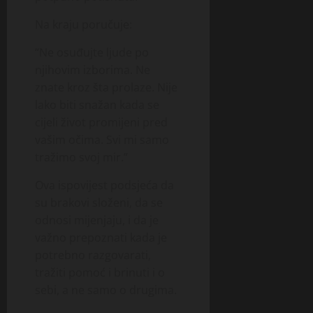
Na kraju poručuje:
“Ne osuđujte ljude po
njihovim izborima. Ne
znate kroz šta prolaze. Nije
lako biti snažan kada se
cijeli život promijeni pred
vašim očima. Svi mi samo
tražimo svoj mir.”
Ova ispovijest podsjeća da
su brakovi složeni, da se
odnosi mijenjaju, i da je
važno prepoznati kada je
potrebno razgovarati,
tražiti pomoć i brinuti i o
sebi, a ne samo o drugima.