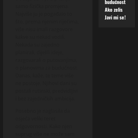
budućnost
samo fizička promjena.
Ako zelis
Najviše ju je pogađalo to
Javi mi se!
što, prema njenim riječima,
više nisu imali razgovore
kakve su nekad vodili.
Nekada su zajedno
planirali, dijelili ideje,
razgovarali o putovanjima,
o planovima za budućnost.
Danas, kaže, te teme više
ne postoje. Njihovi dani su
postali rutinski, predvidljivi
i bez zajedničkih ambicija.
Posebno je naglasila da
osjeća veliki teret
odgovornosti. Kako njen
suprug više ne može sam