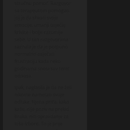
stručnu pomoć. Razgovor
sa terapeutom pomogao
joj je da shvati svoje
emocije, umanji osjećaj
krivice i bolje razumije
sebe. U tim razgovorima
saznala je da je potpuno
normalno osjećati
frustraciju kada neko
godinama snosi sav teret
odnosa.
Ipak, naglasila je da ne želi
nikome nametati svoje
odluke. Njena priča, kako
kaže, nije poziv na prekid
braka, niti opravdanje za
loše izbore. To je prije