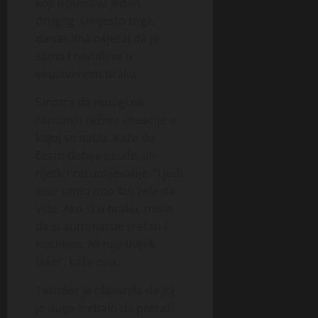
koji ispunjava jedan
drugog. Umjesto toga,
danas ima osjećaj da je
sama i nevidljiva u
sopstvenom braku.
Smatra da mnogi ne
razumiju težinu situacije u
kojoj se našla. Kaže da
često dobija osude, ali
rijetko razumijevanje. “Ljudi
vide samo ono što žele da
vide. Ako si u braku, misle
da si automatski sretan i
ispunjen. Ali nije uvijek
tako”, kaže ona.
Također je objasnila da joj
je dugo trebalo da potraži