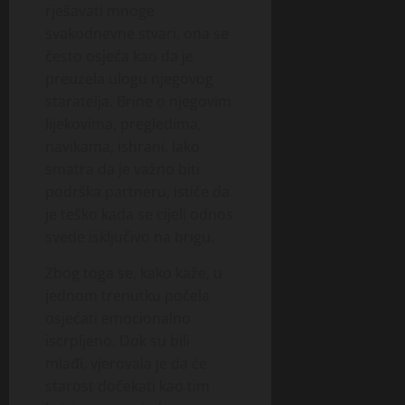
rješavati mnoge
svakodnevne stvari, ona se
često osjeća kao da je
preuzela ulogu njegovog
staratelja. Brine o njegovim
lijekovima, pregledima,
navikama, ishrani. Iako
smatra da je važno biti
podrška partneru, ističe da
je teško kada se cijeli odnos
svede isključivo na brigu.
Zbog toga se, kako kaže, u
jednom trenutku počela
osjećati emocionalno
iscrpljeno. Dok su bili
mlađi, vjerovala je da će
starost dočekati kao tim