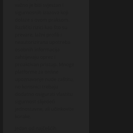
važno je biti svjestan i
sigurnosnih izazova koji
dolaze s ovom praksom.
Različiti rizici kao što su
prevare, lažni profili i
neautorizirana upotreba
osobnih informacija
zahtijevaju oprez i
proaktivan pristup. Mnoge
platforme za online
upoznavanje nude zaštitu,
no korisnici trebaju
dodatno osigurati vlastitu
sigurnost slijedeći
jednostavne, ali učinkovite
korake.
Jedan od najčešćih