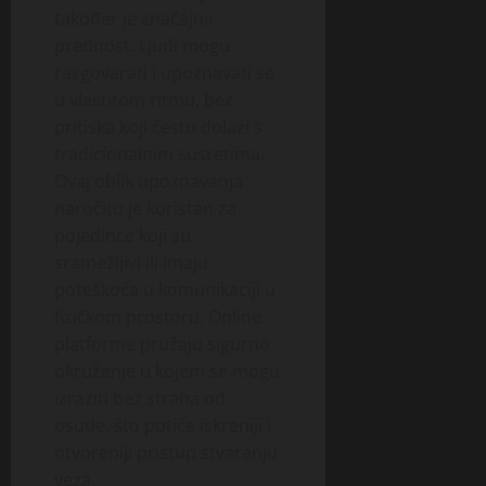
također je značajna
prednost. Ljudi mogu
razgovarati i upoznavati se
u vlastitom ritmu, bez
pritiska koji često dolazi s
tradicionalnim susretima.
Ovaj oblik upoznavanja
naročito je koristan za
pojedince koji su
sramežljivi ili imaju
poteškoća u komunikaciji u
fizičkom prostoru. Online
platforme pružaju sigurno
okruženje u kojem se mogu
izraziti bez straha od
osude, što potiče iskreniji i
otvoreniji pristup stvaranju
veza.