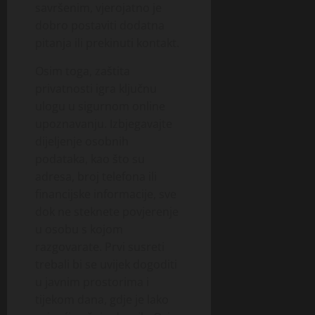
savršenim, vjerojatno je
dobro postaviti dodatna
pitanja ili prekinuti kontakt.
Osim toga, zaštita
privatnosti igra ključnu
ulogu u sigurnom online
upoznavanju. Izbjegavajte
dijeljenje osobnih
podataka, kao što su
adresa, broj telefona ili
financijske informacije, sve
dok ne steknete povjerenje
u osobu s kojom
razgovarate. Prvi susreti
trebali bi se uvijek dogoditi
u javnim prostorima i
tijekom dana, gdje je lako