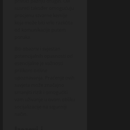
privući pažnju drugih. Ovi
susreti također omogućuju
procjenu stvarne kemije
koja može biti vrlo različita
od komunikacije putem
poruka.
Biti obazriv i svjestan
potencijalnih opasnosti od
esencijalne je važnosti
prilikom online
upoznavanja. Praćenje ovih
savjeta može značajno
smanjiti rizik i omogućiti
vam uživanje u ovom obliku
socijalizacije na sigurniji
način.
Izazovi i