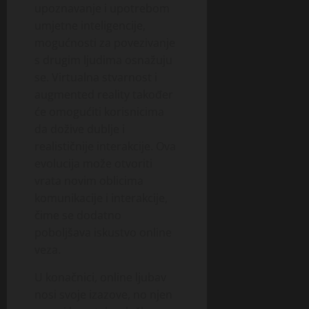
upoznavanje i upotrebom
umjetne inteligencije,
mogućnosti za povezivanje
s drugim ljudima osnažuju
se. Virtualna stvarnost i
augmented reality također
će omogućiti korisnicima
da dožive dublje i
realističnije interakcije. Ova
evolucija može otvoriti
vrata novim oblicima
komunikacije i interakcije,
čime se dodatno
poboljšava iskustvo online
veza.
U konačnici, online ljubav
nosi svoje izazove, no njen