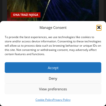
ONA TRAZI NJEGA
Darija, 41, Mostar: „Nisam izgubila vjeru u ljubav,
Manage Consent
samo čekam muškarca uz kojeg ću je ponovo
To provide the best experiences, we use technologies like cookies to
osjetiti“
store and/or access device information. Consenting to these technologies
will allow us to process data such as browsing behaviour or unique IDs on
spojljubavni@gmail.com
8 Augusta, 2026
0
this site. Not consenting or withdrawing consent, may adversely affect
certain features and functions.
Accept
Deny
View preferences
Cookie Policy
Privacy Policy