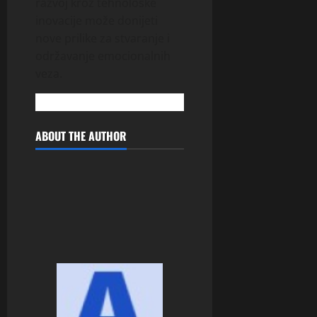
razvoj kroz tehnološke
inovacije može donijeti
nove prilike za stvaranje i
održavanje emocionalnih
veza.
ABOUT THE AUTHOR