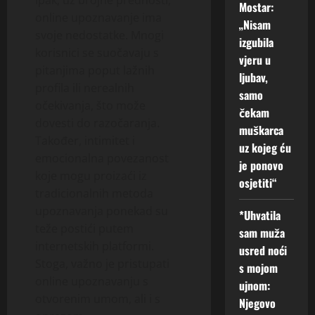
Ipak, uz brojne prednosti,
Mostar:
online upoznavanje ima
„Nisam
svoje nedostatke. Mnogi
izgubila
korisnici se suočavaju s
vjeru u
pitanjima poput lažnih
ljubav,
profila ili nerealnih
samo
očekivanja, što može
čekam
dovesti do razočaranja.
muškarca
Također, intimitet i
uz kojeg ću
emocionalna povezanost
je ponovo
koje mogu proizaći iz
osjetiti“
tradicionalnih metoda
upoznavanja ponekad su
*Uhvatila
teže postići putem
sam muža
internetskih platformi.
usred noći
Stoga, važno je pristupati
s mojom
online upoznavanju s
ujnom:
otvorenim umom, ali i s
Njegovo