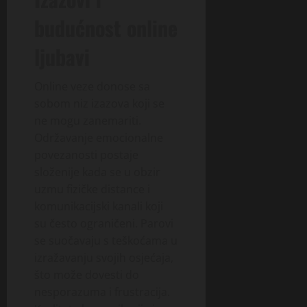
budućnost online
ljubavi
Online veze donose sa
sobom niz izazova koji se
ne mogu zanemariti.
Održavanje emocionalne
povezanosti postaje
složenije kada se u obzir
uzmu fizičke distance i
komunikacijski kanali koji
su često ograničeni. Parovi
se suočavaju s teškoćama u
izražavanju svojih osjećaja,
što može dovesti do
nesporazuma i frustracija.