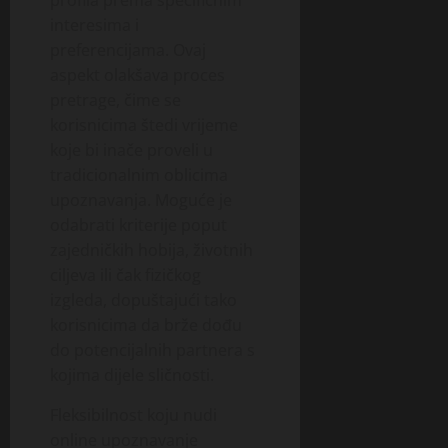
profila prema specifičnim
interesima i
preferencijama. Ovaj
aspekt olakšava proces
pretrage, čime se
korisnicima štedi vrijeme
koje bi inače proveli u
tradicionalnim oblicima
upoznavanja. Moguće je
odabrati kriterije poput
zajedničkih hobija, životnih
ciljeva ili čak fizičkog
izgleda, dopuštajući tako
korisnicima da brže dođu
do potencijalnih partnera s
kojima dijele sličnosti.
Fleksibilnost koju nudi
online upoznavanje