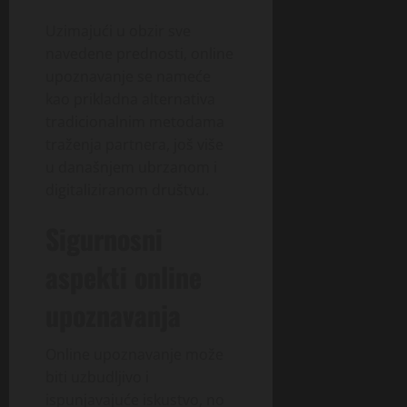
Uzimajući u obzir sve
navedene prednosti, online
upoznavanje se nameće
kao prikladna alternativa
tradicionalnim metodama
traženja partnera, još više
u današnjem ubrzanom i
digitaliziranom društvu.
Sigurnosni
aspekti online
upoznavanja
Online upoznavanje može
biti uzbudljivo i
ispunjavajuće iskustvo, no