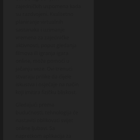
zajedničkih uspomena kada
su razdvojeni. Kvalitetno
planiranje virtualnih
sastanaka i uzimanje
vremena za zajedničke
aktivnosti, poput gledanja
filmova ili igranja igara
online, može pomoći u
jačanju veze. Ovi trenuci
stvaraju prilike da dijele
iskustva i osjećaje na način
koji imitira fizičku bliskost.
Gledajući prema
budućnosti, tehnologija će
nastaviti oblikovati svijet
online ljubavi. Sa
napretkom aplikacija za