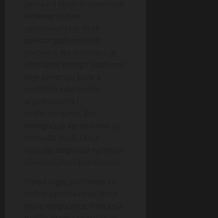
Jedna od ključnih prednosti
ovakvog načina
upoznavanja je širok
spektar potencijalnih
partnera. Na internetu je
dostupno mnogo platformi
koje povezuju ljude s
različitim interesima,
vrijednostima i
preferencijama, što
omogućuje korisnicima da
pronađu osobu koja
najbolje odgovara njihovim
očekivanjima i potrebama.
Pored toga, platforme za
online upoznavanje često
nude mogućnost filtriranja