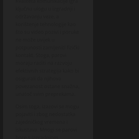
Kvaliteta komunikacije igra
ključnu ulogu u izgradnji i
održavanju veze, a
korištenje tehnologije kao
što su video pozivi i poruke
ne može uvijek u
potpunosti zamijeniti fizički
kontakt. Stoga, parovi
moraju raditi na razvoju
efektivnih strategija kako bi
osigurali da njihova
povezanost ostane snažna,
unatoč svim preprekama.
Osim toga, izazovi se mogu
pojaviti i zbog nedostatka
zajedničkog vremena i
iskustava. Mnogi se parovi
bore s izgradnjom