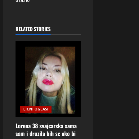
a
v
RELATED STORIES
i
g
a
t
i
o
LIČNI OGLASI
n
Lorena 38 svajcarska sama
sam i druzila bih se ako bi