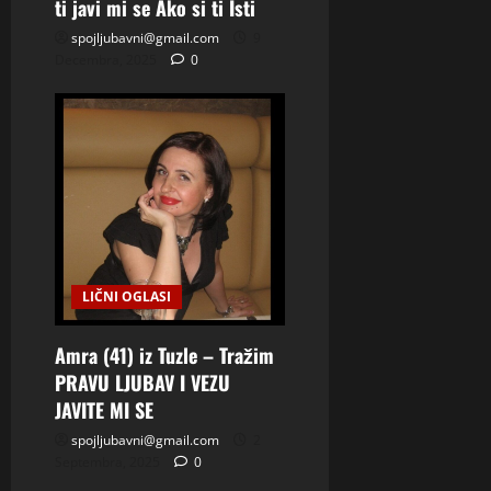
ti javi mi se Ako si ti Isti
spojljubavni@gmail.com
9
Decembra, 2025
0
LIČNI OGLASI
Amra (41) iz Tuzle – Tražim
PRAVU LJUBAV I VEZU
JAVITE MI SE
spojljubavni@gmail.com
2
Septembra, 2025
0