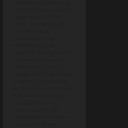
sigurnosnih problema na
internetskim stranicama za
upoznavanje su lažni
profili. Ti profili mogu biti
stvoreni s ciljem
zavaravanja drugih
korisnika, što može
uključivati traženje novca ili
osobnih informacija. Da
biste smanjili rizik od
susreta s lažnim profilima,
preporučuje se provjeriti
konzistentnost informacija
koje osoba dijeli, poput
mjesta prebivališta,
obrazovanja i drugih
detalja. Ako se nešto čini
sumnjivim ili previše