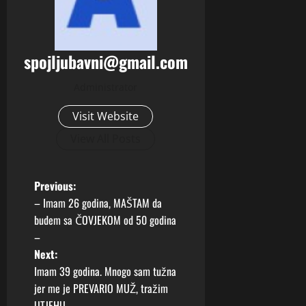
spojljubavni@gmail.com
Administrator
Visit Website
View All Posts
P
Previous:
– Imam 26 godina, MAŠTAM da
o
budem sa ČOVJEKOM od 50 godina
–
s
Next:
t
Imam 39 godina. Mnogo sam tužna
jer me je PREVARIO MUŽ, tražim
n
UTJEHU