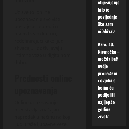
oprezom.
objašnjenje
bilo je
Uz sve to, online
posljednje
upoznavanje sve više
što sam
postaje accepted i u
očekivala
mainstream kulturi,
redefinirajući kako ljudi
Azra, 40,
shvaćaju i doživljavaju
Njemačka –
intimne veze u digitalnom
možda baš
dobu.
ovdje
pronađem
Prednosti online
čovjeka s
upoznavanja
kojim ću
podijeliti
najljepše
Online upoznavanje
godine
predstavlja značajan
života
napredak u načinu na koji
ljudi traže ljubavne veze.