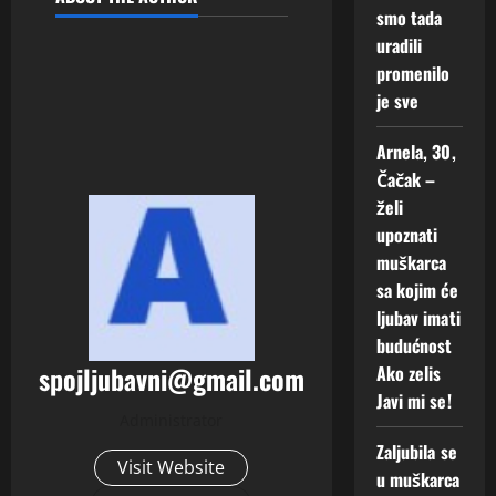
m
smo tada
i
uradili
s
promenilo
e
je sve
!
Arnela, 30,
2
Augusta,
Čačak –
2026
želi
upoznati
0
muškarca
sa kojim će
ljubav imati
budućnost
spojljubavni@gmail.com
Ako zelis
Javi mi se!
Administrator
Zaljubila se
Visit Website
u muškarca