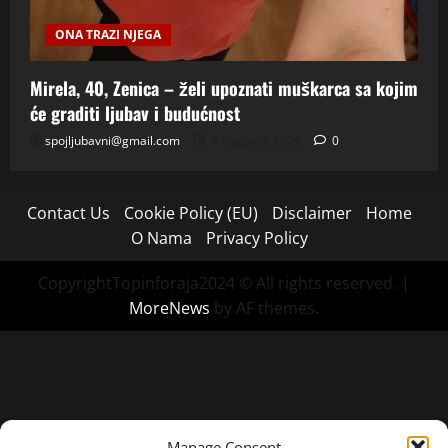
ONA TRAZI NJEGA
Mirela, 40, Zenica – želi upoznati muškarca sa kojim
će graditi ljubav i budućnost
spojljubavni@gmail.com
4 Augusta, 2026
0
Contact Us
Cookie Policy (EU)
Disclaimer
Home
O Nama
Privacy Policy
CopyrightTopinforaja2024 © All rights reserved.
|
MoreNews
by AF themes.
Manage Consent