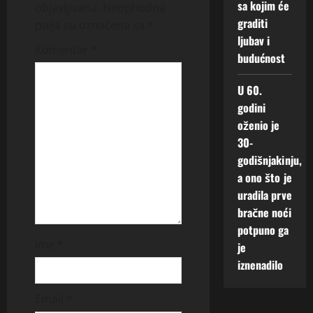
a
sa kojim će
objavljivana.
Neophodna
graditi
polja su označena sa
*
t
ljubav i
Komentar
*
budućnost
i
U 60.
o
godini
n
oženio je
30-
godišnjakinju,
a ono što je
uradila prve
bračne noći
potpuno ga
Ime
*
je
iznenadilo
Email
*