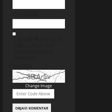
Web stranica
Sačuvaj moje ime, email i
web stranicu u ovom
browseru za buduće
komentare.
Recaptcha
Change Image