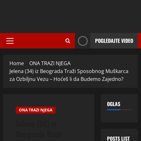
POGLEDAJTE VIDEO
Primary
Menu
Home
ONA TRAZI NJEGA
Jelena (34) iz Beograda Traži Sposobnog Muškarca
za Ozbiljnu Vezu – Hoćeš li da Budemo Zajedno?
OGLAS
ONA TRAZI NJEGA
Jelena (34) iz
Beograda Traži
POSTS LIST