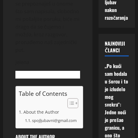
ljubav
e
i
se prepoznaješ u onome
!
nakon
z
ć
što sam napisala, slobodno
u
razočaranja
e
mi pošaljite poruku, biće mi
3
A
b
Augusta,
drago da se čujemo i
k
i
2026
možda, kroz razgovor,
o
t
pronađemo naš zajednički
0
NAJNOVIJI
t
i
ČLANCI
put.
r
u
a
z
Jelena
z
m
„Po kući
i
e
sam hodala
s
n
u šorcu i to
i
e
je izludelo
s
“
Table of Contents
mog
t
svekra“:
o
2
J
Jedne noći
About the Author
Augusta,
a
2026
je prešao
spojljubavni@gmail.com
v
granicu, a
0
i
ono što
ABOUT THE AUTHOR