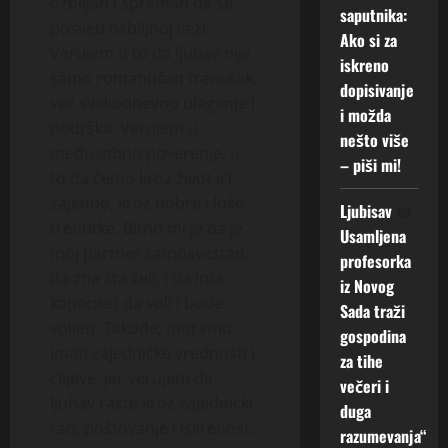
ozbiljan i spreman da se
e
a
s
d
l
saputnika:
u
p
j
posveti ozbiljnoj vezi.
p
j
j
ć
Ako si za
r
v
r
Verujem u to da ljubav nije
e
u
n
iskreno
v
i
e
u
b
samo romantičan trenutak,
o
dopisivanje
i
š
m
p
a
s
već svakodnevno ulaganje i
i možda
k
e
a
o
v
t
podrška. Verujem u
o
ž
nešto više
n
z
i
A
međusobno poverenje, u
r
e
z
– piši mi!
n
b
k
to da ćemo kroz život ići
a
l
a
a
u
o
k
zajedno, kroz dobre i loše
i
p
m
Ljubisav
d
na
z
–
:
r
trenutke. Bitno mi je da je
m
u
e
Usamljena
t
„
a
u
moj partner samosvestan,
ć
l
profesorka
r
N
v
š
n
i
da zna šta želi, i da ima
iz Novog
a
e
u
k
o
s
kapacitet da voli i bude
Sada traži
ž
t
l
a
s
J
voljen. Takođe, moramo
i
gospodina
r
j
r
t
a
imati zajedničke vrednosti i
m
a
za tihe
u
c
v
u
ciljeve, jer verujem da
ž
b
a
večeri i
i
4
š
i
ljubav raste kroz zajednički
a
k
duga
m
Augusta,
k
m
v
o
rad, poštovanje i iskrenost.
2026
i
razumevanja“
a
m