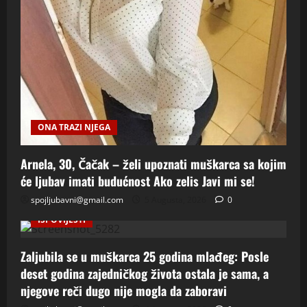
ONA TRAZI NJEGA
Arnela, 30, Čačak – želi upoznati muškarca sa kojim
će ljubav imati budućnost Ako zelis Javi mi se!
spojljubavni@gmail.com
5 Augusta, 2026
0
ISPOVIJESTI
Zaljubila se u muškarca 25 godina mlađeg: Posle
deset godina zajedničkog života ostala je sama, a
njegove reči dugo nije mogla da zaboravi