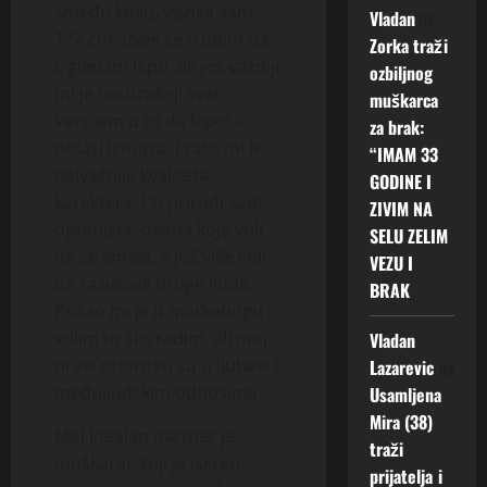
k
smeđu kosu, visoka sam
3
r
Vladan
na
o
l
a
o
4
i
172 cm, uvek se trudim da
z
a
Zorka traži
r
j
)
j
n
izgledam lepo, ali još važniji
j
c
ozbiljnog
i
B
e
a
e
a
mi je unutrašnji svet.
m
muškarca
e
o
t
s
s
ć
Verujem u to da lepota
za brak:
o
t
i
r
a
e
dolazi iznutra, i zato mi je
“IMAM 33
g
k
m
c
k
l
najvažnija kvaliteta
GODINE I
r
r
u
e
o
j
karaktera. Po prirodi sam
a
i
ZIVIM NA
š
:
j
u
d
optimista, osoba koja voli
l
k
SELU ZELIM
„
i
b
n
a
a
da se smeje, a još više voli
M
m
VEZU I
a
a
š
r
o
da razveseli druge ljude.
ć
v
BRAK
p
t
c
ž
e
i
Posao mi je u marketingu i
r
a
a
d
g
m
volim to što radim, ali moji
Vladan
a
d
k
a
r
a
pravi prioriteti su u ljubavi i
Lazarevic
na
v
a
o
b
a
t
međuljudskim odnosima.
Usamljena
i
n
j
a
d
i
l
Mira (38)
a
i
š
i
b
Moj idealan partner je
a
s
traži
j
o
t
u
muškarac koji je iskren,
j
n
e
v
prijatelja i
i
d