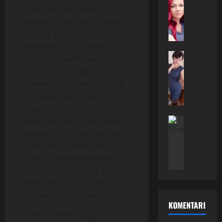
E
3
n
l
Pozdrav, dragi budući
d
3
i
i
partneri! Moje ime je Jelena
i
)
c
u
t
i imam 34 godine. Živim u
i
a
p
a
z
–
Beogradu, i to u centru
o
,
ONA TRAZ
O
ž
z
grada, u kojem sve pulsira,
V
4
f
e
n
ali mi je srce uvek bilo
e
0
f
l
a
usmereno na nešto dublje,
s
,
e
i
t
na ljubav, iskrenost i
n
B
n
u
i
stvaranje toplog doma.
a
u
b
p
m
(
ONA TRAZ
d
Iako moj život u Beogradu
a
o
u
N
4
v
c
deluje brzo i hektično, uvek
z
š
i
1
a
h
n
k
sam težila balansirati
k
)
–
a
a
a
između poslovnog sveta i
o
i
ž
o
t
r
privatnog života, jer znam
l
z
e
t
i
c
koliko je važno posvetiti se i
i
A
l
v
m
a
n
ljubavi i prijateljima.
u
i
o
u
s
KOMENTARI
a
s
u
r
š
a
Fizički, imam plave oči i
(
t
p
i
k