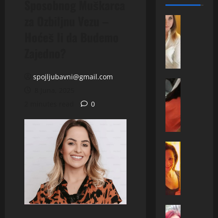
Sposobnog Muškarca
za Ozbiljnu Vezu –
ONA TRAZ
A
Hoćeš li da Budemo
r
Zajedno?
n
e
l
spojljubavni@gmail.com
a
ONA TRAZ
8 Juna, 2025
M
,
i
3
2 minutes read
0
r
0
e
,
l
Č
a
ONA TRAZ
a
E
,
č
m
4
a
i
0
k
n
,
–
a
Z
ž
(
ONA TRAZ
e
e