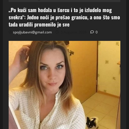
„Po kući sam hodala u šorcu i to je izludelo mog
svekra“: Jedne noći je prešao granicu, a ono što smo
tada uradili promenilo je sve
spojljubavni@gmail.com
5 Augusta, 2026
0