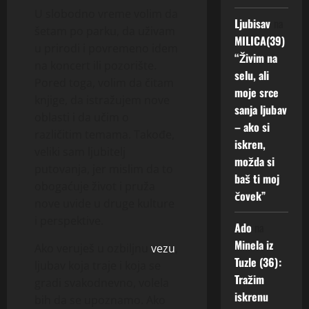
A
j
s
r
0
n
U slobodno vreme volim da
K
e
e
Ljubisav
na
c
o
O
šetam po parku, da uživam
g
!
MILICA(39)
a
g
s
d
u prirodi i povremeno idem
“Živim na
k
o
i
u
na koncert ili pozorište.
5
o
selu, ali
,
s
g
Augusta,
Pored toga, volim da čitam
j
s
p
moje srce
o
2026
knjige, da istražujem nove
i
a
r
č
sanja ljubav
oblasti i da učim o
ž
m
0
e
e
– ako si
e
različitim temama. Takođe,
o
m
k
iskren,
l
m
a
veliki sam ljubitelj
a
možda si
i
u
n
m
putovanja, jer mislim da to
baš ti moj
o
š
i
“
obogaćuje život i pruža
z
čovek”
k
t
nove uvide u druge kulture
b
a
i
4
i perspektive.
i
r
Ado
na
J
Augusta,
l
c
a
Minela iz
2026
Ako veruješ u ozbiljnu
vezu
,
j
a
v
Tuzle (36):
ljubav koja traje i koja se
0
n
k
i
Tražim
gradi svakodnevno, volela
u
o
s
iskrenu
bih da se upoznamo. Ako
v
j
e