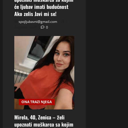
će ljubav imati budućnost
Ako zelis Javi mi se!
spojljubavni@gmail.com
5
Augusta, 2026
0
ONA TRAZI NJEGA
Mirela, 40, Zenica – želi
upoznati muškarca sa kojim