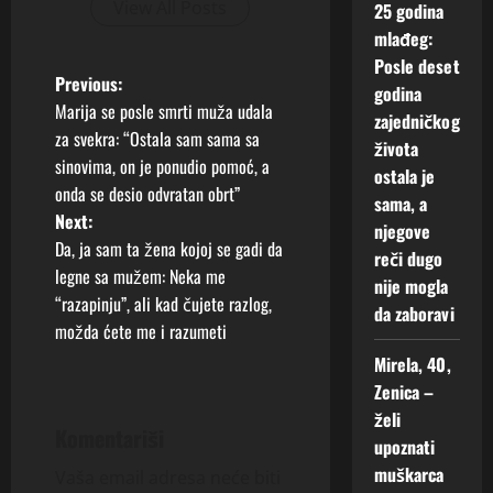
View All Posts
25 godina
mlađeg:
Posle deset
P
Previous:
godina
Marija se posle smrti muža udala
zajedničkog
o
za svekra: “Ostala sam sama sa
života
sinovima, on je ponudio pomoć, a
s
ostala je
onda se desio odvratan obrt”
sama, a
t
Next:
njegove
Da, ja sam ta žena kojoj se gadi da
reči dugo
n
legne sa mužem: Neka me
nije mogla
“razapinju”, ali kad čujete razlog,
a
da zaboravi
možda ćete me i razumeti
v
Mirela, 40,
Zenica –
i
želi
Komentariši
upoznati
g
muškarca
Vaša email adresa neće biti