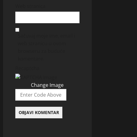
Web stranica
Sačuvaj moje ime, email i
web stranicu u ovom
browseru za buduće
komentare.
Recaptcha
Change Image