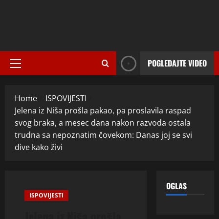
POGLEDAJTE VIDEO
Primary
Menu
Home
ISPOVIJESTI
Jelena iz Niša prošla pakao, pa proslavila raspad
svog braka, a mesec dana nakon razvoda ostala
trudna sa nepoznatim čovekom: Danas joj se svi
dive kako živi
OGLAS
ISPOVIJESTI
Jelena iz Niša prošla