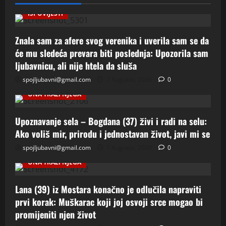
ISPOVIJESTI
Znala sam za afere svog verenika i uverila sam se da
će mu sledeća prevara biti poslednja: Upozorila sam
ljubavnicu, ali nije htela da sluša
spojljubavni@gmail.com
7 Augusta, 2026
0
ONA TRAZI NJEGA
Upoznavanje sela – Bogdana (37) živi i radi na selu:
Ako voliš mir, prirodu i jednostavan život, javi mi se
spojljubavni@gmail.com
7 Augusta, 2026
0
ONA TRAZI NJEGA
Lana (39) iz Mostara konačno je odlučila napraviti
prvi korak: Muškarac koji joj osvoji srce mogao bi
promijeniti njen život