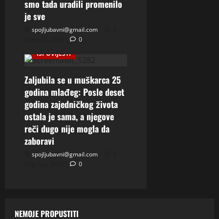
smo tada uradili promenilo
je sve
spojljubavni@gmail.com
5
Augusta, 2026
0
ISPOVIJESTI
Zaljubila se u muškarca 25
godina mlađeg: Posle deset
godina zajedničkog života
ostala je sama, a njegove
reči dugo nije mogla da
zaboravi
spojljubavni@gmail.com
4
Augusta, 2026
0
NEMOJE PROPUSTITI