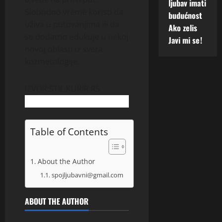
ljubav imati
Slobodno vreme koristi da
budućnost
uživa u putovanjima ili da
Ako zelis
se dodatno edukuje u nekoj
Javi mi se!
novoj oblasti iz sveta
kozmetologije.
IZVOR:STIL.KURIR.RS
Table of Contents
About the Author
spojljubavni@gmail.com
ABOUT THE AUTHOR