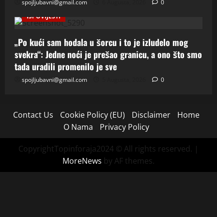
spojljubavni@gmail.com
6 Augusta, 2026
0
ISPOVIJESTI
„Po kući sam hodala u šorcu i to je izludelo mog
svekra“: Jedne noći je prešao granicu, a ono što smo
tada uradili promenilo je sve
spojljubavni@gmail.com
5 Augusta, 2026
0
Contact Us
Cookie Policy (EU)
Disclaimer
Home
O Nama
Privacy Policy
CopyrightTopinforaja2024 © All rights reserved.
|
MoreNews
by AF themes.