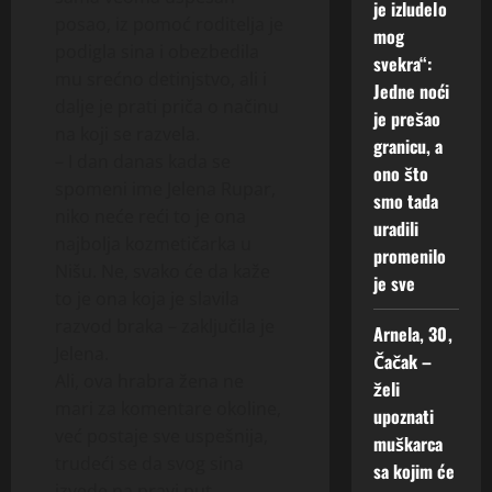
je izludelo
posao, iz pomoć roditelja je
mog
podigla sina i obezbedila
svekra“:
mu srećno detinjstvo, ali i
Jedne noći
dalje je prati priča o načinu
je prešao
na koji se razvela.
granicu, a
– I dan danas kada se
ono što
spomeni ime Jelena Rupar,
smo tada
niko neće reći to je ona
uradili
najbolja kozmetičarka u
promenilo
Nišu. Ne, svako će da kaže
je sve
to je ona koja je slavila
razvod braka – zaključila je
Arnela, 30,
Jelena.
Čačak –
Ali, ova hrabra žena ne
želi
mari za komentare okoline,
upoznati
već postaje sve uspešnija,
muškarca
trudeći se da svog sina
sa kojim će
izvede na pravi put.