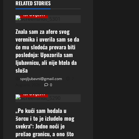
RELATED STORIES
ISPOVIJESTI
Znala sam za afere svog
verenika i uverila sam se da
će mu sledeća prevara biti
poslednja: Upozorila sam
ljubavnicu, ali nije htela da
sluša
spojljubavni@gmail.com
7
Augusta, 2026
0
ISPOVIJESTI
„Po kući sam hodala u
šorcu i to je izludelo mog
svekra“: Jedne noći je
prešao granicu, a ono što