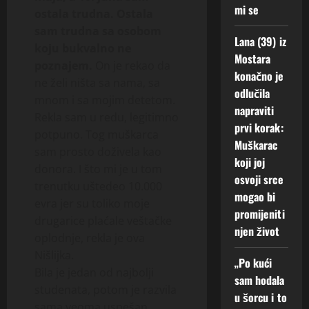
mi se
ostala trudna. Ostala
sam trudna sa osobom
Lana (39) iz
koju bukvalno ne
Mostara
poznajem.
On je rekao da
konačno je
ne želi ništa sa nama, sa
odlučila
mnom i sa mojim detetom.
napraviti
Rekla sam u redu, legitimno
prvi korak:
potpuno. Tog muškarca
Muškarac
sam prosto doživela kao
koji joj
donora. I što mi je u tom
osvoji srce
trenutku uštedeo 10.000
mogao bi
evra jer su toliko moje
promijeniti
drugarice plaćale veštačke
njen život
oplodnje, rekla je ova
Nišlijka.
„Po kući
Bila je jedan od najbolji
sam hodala
studenata, potom je razvila
u šorcu i to
sama veoma uspešan