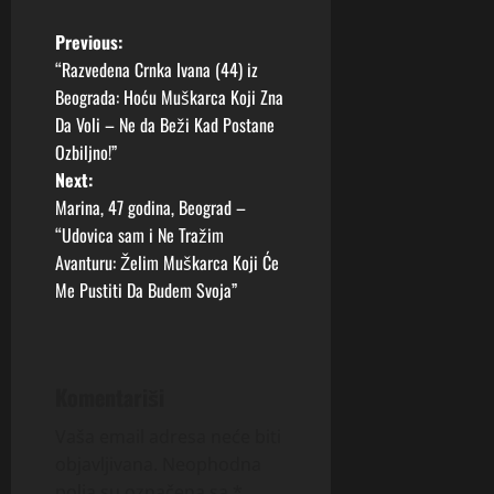
P
Previous:
“Razvedena Crnka Ivana (44) iz
o
Beograda: Hoću Muškarca Koji Zna
Da Voli – Ne da Beži Kad Postane
s
Ozbiljno!”
t
Next:
Marina, 47 godina, Beograd –
n
“Udovica sam i Ne Tražim
Avanturu: Želim Muškarca Koji Će
a
Me Pustiti Da Budem Svoja”
v
i
Komentariši
g
Vaša email adresa neće biti
a
objavljivana.
Neophodna
polja su označena sa
*