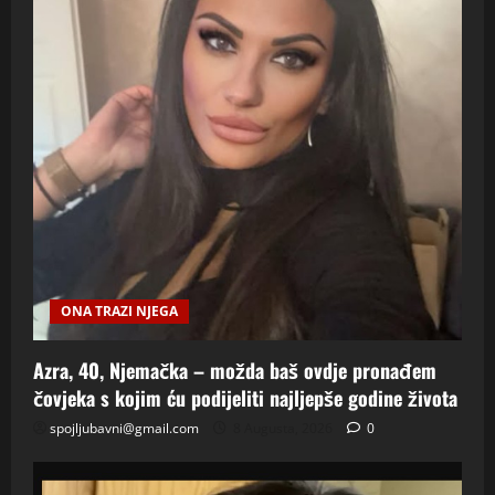
ONA TRAZI NJEGA
Azra, 40, Njemačka – možda baš ovdje pronađem
čovjeka s kojim ću podijeliti najljepše godine života
spojljubavni@gmail.com
8 Augusta, 2026
0