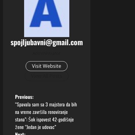
spojljubavni@gmail.com
Administrator
Visit Website
View All Posts
P
Previous:
“Spavala sam sa 3 majstora da bih
o
na vreme završila renoviranje
stana”: Šok ispovest 42-godišnje
s
žene “Jedan je udovac”
Next: