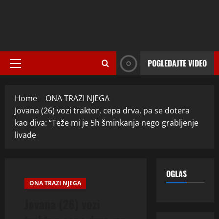
POGLEDAJTE VIDEO
Primary
Menu
Home
ONA TRAZI NJEGA
Jovana (26) vozi traktor, cepa drva, pa se dotera
kao diva: “Teže mi je 5h šminkanja nego grabljenje
livade
OGLAS
ONA TRAZI NJEGA
Jovana (26) vozi