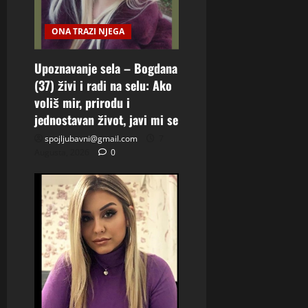
ONA TRAZI NJEGA
Upoznavanje sela – Bogdana
(37) živi i radi na selu: Ako
voliš mir, prirodu i
jednostavan život, javi mi se
spojljubavni@gmail.com
7
Augusta, 2026
0