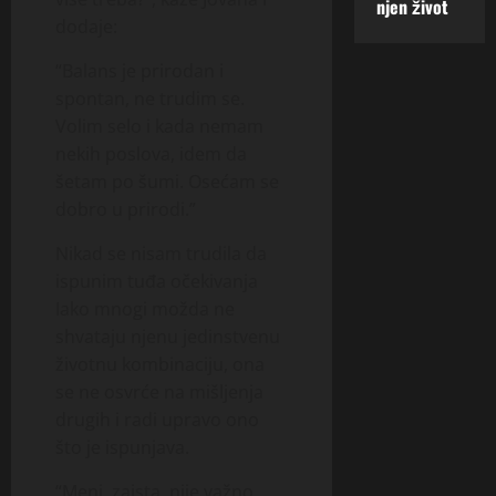
njen život
dodaje:
“Balans je prirodan i
spontan, ne trudim se.
Volim selo i kada nemam
nekih poslova, idem da
šetam po šumi. Osećam se
dobro u prirodi.”
Nikad se nisam trudila da
ispunim tuđa očekivanja
Iako mnogi možda ne
shvataju njenu jedinstvenu
životnu kombinaciju, ona
se ne osvrće na mišljenja
drugih i radi upravo ono
što je ispunjava.
“Meni, zaista, nije važno