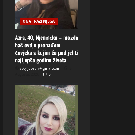
ONA TRAZI NJEGA
Azra, 40, Njemačka – možda
baš ovdje pronađem
čovjeka s kojim ću podijeliti
najljepše godine života
spojljubavni@gmail.com
8
Augusta, 2026
0