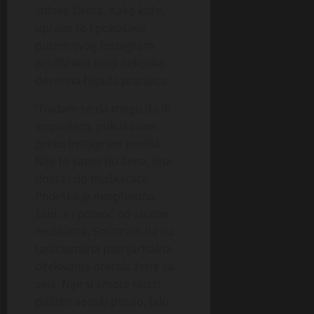
stilove života. Kako kaže,
upravo to i pokušava
putem svog Instagram
profila koji broji nekoliko
desetina hiljada pratilaca.
“Nadam se da mogu da ih
inspirišem, pokušavam
preko Instagram profila.
Nije to samo do žena, ima
dosta i do muškaraca.
Podrška je neophodna
ženi, a i pomoć od strane
muškarca. Smatram da su
tadicionalna patrijarhalna
očekivanja oterala žene sa
sela. Nije sramota raditi
pošten seoski posao, bilo