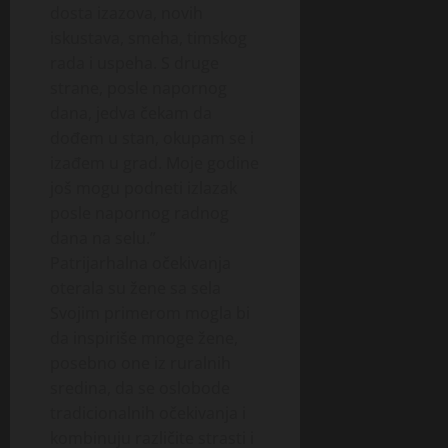
dosta izazova, novih
iskustava, smeha, timskog
rada i uspeha. S druge
strane, posle napornog
dana, jedva čekam da
dođem u stan, okupam se i
izađem u grad. Moje godine
još mogu podneti izlazak
posle napornog radnog
dana na selu.”
Patrijarhalna očekivanja
oterala su žene sa sela
Svojim primerom mogla bi
da inspiriše mnoge žene,
posebno one iz ruralnih
sredina, da se oslobode
tradicionalnih očekivanja i
kombinuju različite strasti i