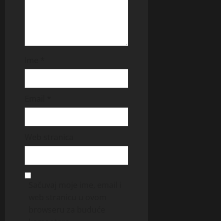
Ime
*
Email
*
Web stranica
Sačuvaj moje ime, email i
web stranicu u ovom
browseru za buduće