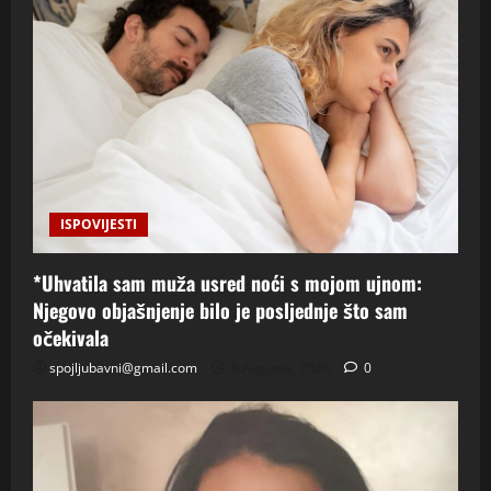
ISPOVIJESTI
*Uhvatila sam muža usred noći s mojom ujnom:
Njegovo objašnjenje bilo je posljednje što sam
očekivala
spojljubavni@gmail.com
8 Augusta, 2026
0