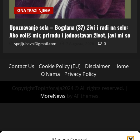
ONA TRAZI NJEGA
Upoznavanje sela – Bogdana (37) živi i radi na selu:
Ako voliš mir, prirodu i jednostavan život, javi mi se
spojljubavni@gmail.com
7 Augusta, 2026
0
Contact Us
Cookie Policy (EU)
Disclaimer
Home
O Nama
Privacy Policy
CopyrightTopinforaja2024 © All rights reserved.
|
MoreNews
by AF themes.
Manage Consent