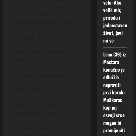
selu: Ako
se brine o životinjama. Selo
voliš mir,
zahteva svakodnevan rad,
prirodu i
disciplinu, ali nije to toliko
jednostavan
teško. Bar danas postoje
život, javi
poljoprivredne mašine koje
mi se
obavljaju najteži deo posla.
Mislim da selo ima više
Lana (39) iz
dobrog, nego lošeg. To
Mostara
potvrđuje i statistika
konačno je
životnog veka koja se iz
odlučila
godine u godinu menja u
napraviti
negativnom pravcu. Zdrava
prvi korak:
hrana, čist vazduh, fizička
Muškarac
aktivnost, kao i život bez
koji joj
svakodnevnih stresnih
osvoji srce
situacija je najbolja stvar
mogao bi
koju nudi selo, a šta nam
promijeniti
više treba?”, kaže Jovana i