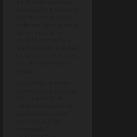
koji. Za mene, na primer,
sramota je biti kriminalac ili
se baviti promiskuitetnim
poslovima. Sve mi se nešto
čini da nam je sistem
vrednosti poremećen u
celini”, kaže Jovana i dodaje
da čuje razne komentare o
sebi, ali da se ne osvrće
previše:
“U okruženju uglavnom
čujem reči hvale. Smatram
da će uvek biti i lepih i
ružnih komentara, to ne
zavisi od mene, već od
percepcije ljudi koji
komentarišu.”
IZVOR MONDO.RS