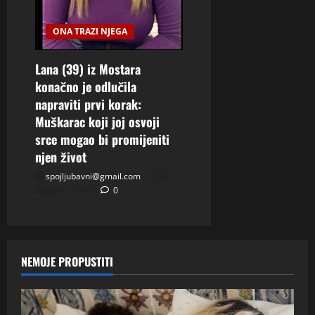
ONA TRAZI NJEGA
Lana (39) iz Mostara
konačno je odlučila
napraviti prvi korak:
Muškarac koji joj osvoji
srce mogao bi promijeniti
njen život
spojljubavni@gmail.com
6
Augusta, 2026
0
NEMOJE PROPUSTITI