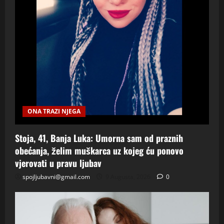
ONA TRAZI NJEGA
Stoja, 41, Banja Luka: Umorna sam od praznih
obećanja, želim muškarca uz kojeg ću ponovo
vjerovati u pravu ljubav
spojljubavni@gmail.com
9 Augusta, 2026
0