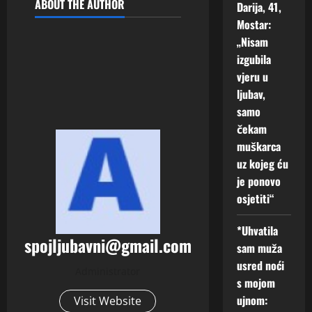
ABOUT THE AUTHOR
Darija, 41,
Mostar:
„Nisam
izgubila
vjeru u
ljubav,
samo
čekam
muškarca
uz kojeg ću
je ponovo
osjetiti“
*Uhvatila
spojljubavni@gmail.com
sam muža
usred noći
Administrator
s mojom
ujnom:
Visit Website