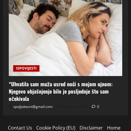
ISPOVIJESTI
*Uhvatila sam muža usred noći s mojom ujnom:
Njegovo objašnjenje bilo je posljednje što sam
očekivala
spojljubavni@gmail.com
8 Augusta, 2026
0
Contact Us
Cookie Policy (EU)
Disclaimer
Home