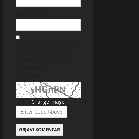
Web stranica
Sačuvaj moje ime, email i
web stranicu u ovom
browseru za buduće
komentare.
Recaptcha
Change Image