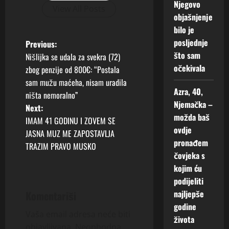
Njegovo
View All Posts
objašnjenje
bilo je
posljednje
P
Previous:
što sam
Nišlijka se udala za svekra (72)
o
očekivala
zbog penzije od 800€: “Postala
sam mužu maćeha, nisam uradila
s
Azra, 40,
ništa nemoralno”
Njemačka –
t
Next:
možda baš
IMAM 41 GODINU I ZOVEM SE
n
ovdje
JASNA MUZ ME ZAPOSTAVLJA
pronađem
TRAZIM PRAVO MUSKO
a
čovjeka s
kojim ću
v
podijeliti
i
najljepše
Komentariši
godine
g
Vaša email adresa neće biti
života
objavljivana.
Neophodna