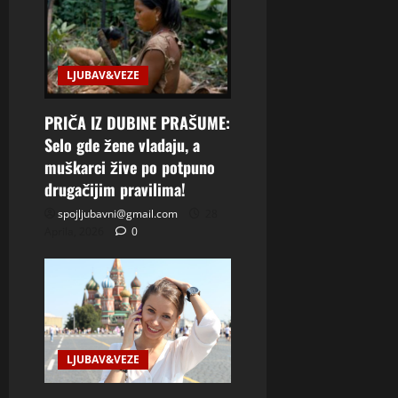
LJUBAV&VEZE
PRIČA IZ DUBINE PRAŠUME:
Selo gde žene vladaju, a
muškarci žive po potpuno
drugačijim pravilima!
spojljubavni@gmail.com
28
Aprila, 2026
0
LJUBAV&VEZE