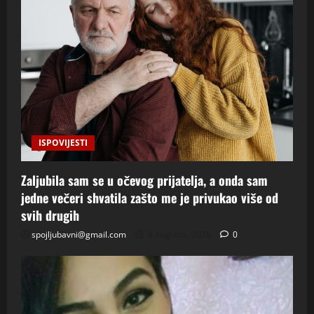
ISPOVIJESTI
Zaljubila sam se u očevog prijatelja, a onda sam
jedne večeri shvatila zašto me je privukao više od
svih drugih
spojljubavni@gmail.com
8 Augusta, 2026
0