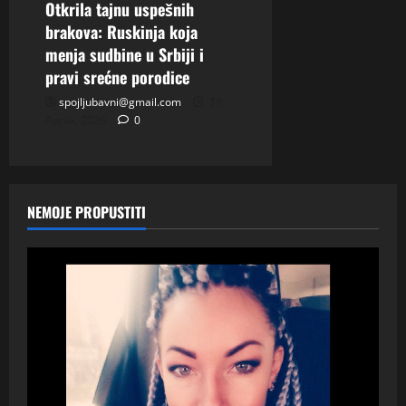
Otkrila tajnu uspešnih
brakova: Ruskinja koja
menja sudbine u Srbiji i
pravi srećne porodice
spojljubavni@gmail.com
19
Aprila, 2026
0
NEMOJE PROPUSTITI