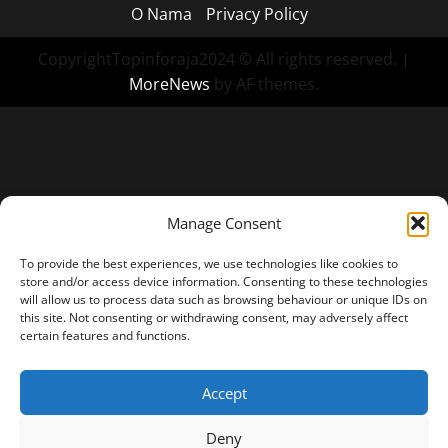
O Nama
Privacy Policy
CopyrightTopinforaja2024 © All rights reserved.
|
MoreNews
by AF themes.
Manage Consent
To provide the best experiences, we use technologies like cookies to
store and/or access device information. Consenting to these technologies
will allow us to process data such as browsing behaviour or unique IDs on
this site. Not consenting or withdrawing consent, may adversely affect
certain features and functions.
Accept
Deny