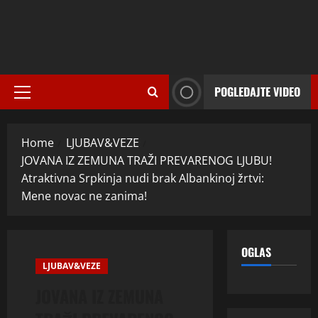
POGLEDAJTE VIDEO
Primary
Menu
Home
LJUBAV&VEZE
JOVANA IZ ZEMUNA TRAŽI PREVARENOG LJUBU!
Atraktivna Srpkinja nudi brak Albankinoj žrtvi:
Mene novac ne zanima!
OGLAS
LJUBAV&VEZE
JOVANA IZ ZEMUNA