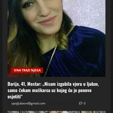
ONA TRAZI NJEGA
Darija, 41, Mostar: „Nisam izgubila vjeru u ljubav,
samo čekam muškarca uz kojeg ću je ponovo
osjetiti“
spojljubavni@gmail.com
8 Augusta, 2026
0