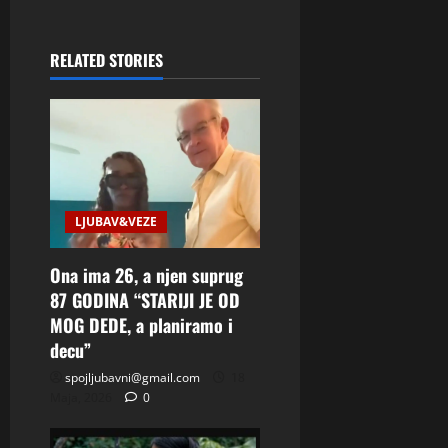
RELATED STORIES
LJUBAV&VEZE
Ona ima 26, a njen suprug
87 GODINA “STARIJI JE OD
MOG DEDE, a planiramo i
decu”
spojljubavni@gmail.com
18
Maja, 2026
0