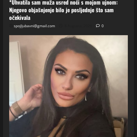
*Uhvatila sam muža usred noći s mojom ujnom:
Njegovo objašnjenje bilo je posljednje što sam
očekivala
spojljubavni@gmail.com
8 Augusta, 2026
0