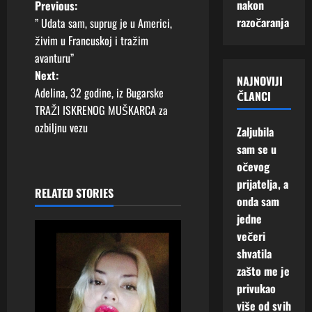
P
nakon
Previous:
m
Augusta,
b
7
2026
razočaranja
i
” Udata sam, suprug je u Americi,
i
Augusta,
o
s
p
živim u Francuskoj i tražim
2026
0
e
r
avanturu”
s
0
!
o
Next:
NAJNOVIJI
m
t
Adelina, 32 godine, iz Bugarske
ČLANCI
i
5
TRAŽI ISKRENOG MUŠKARCA za
j
Augusta,
n
ozbiljnu vezu
2026
e
Zaljubila
n
sam se u
a
0
i
očevog
t
v
prijatelja, a
i
RELATED STORIES
onda sam
n
i
jedne
j
večeri
g
e
shvatila
n
a
ž
zašto me je
i
privukao
t
v
više od svih