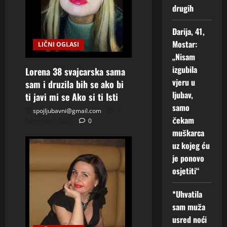
o
drugih
i
t
o
Darija, 41,
6
Mostar:
LIČNI OGLASI
Augusta,
n
„Nisam
2026
izgubila
Lorena 38 svajcarska sama
0
vjeru u
sam i druzila bih se ako bi
ljubav,
ti javi mi se Ako si ti Isti
samo
spojljubavni@gmail.com
9
čekam
Decembra, 2025
0
muškarca
uz kojeg ću
je ponovo
osjetiti“
*Uhvatila
sam muža
usred noći