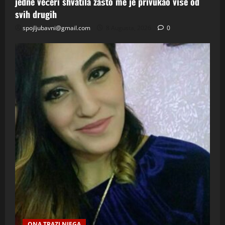
jedne večeri shvatila zašto me je privukao više od
svih drugih
spojljubavni@gmail.com
8 Augusta, 2026
0
ONA TRAZI NJEGA