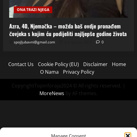
ONA TRAZI NJEGA
Azra, 40, Njemačka – možda baš ovdje pronađem
čovjeka s kojim ću podijeliti najljepše godine života
spojljubavni@gmail.com
8 Augusta, 2026
0
Contact Us
Cookie Policy (EU)
Disclaimer
Home
O Nama
Privacy Policy
CopyrightTopinforaja2024 © All rights reserved.
|
MoreNews
by AF themes.
Manage Consent