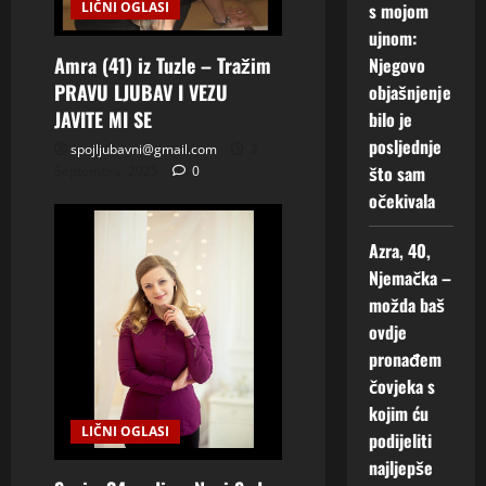
LIČNI OGLASI
s mojom
ujnom:
Amra (41) iz Tuzle – Tražim
Njegovo
PRAVU LJUBAV I VEZU
objašnjenje
JAVITE MI SE
bilo je
posljednje
spojljubavni@gmail.com
2
što sam
Septembra, 2025
0
očekivala
Azra, 40,
Njemačka –
možda baš
ovdje
pronađem
čovjeka s
kojim ću
LIČNI OGLASI
podijeliti
najljepše