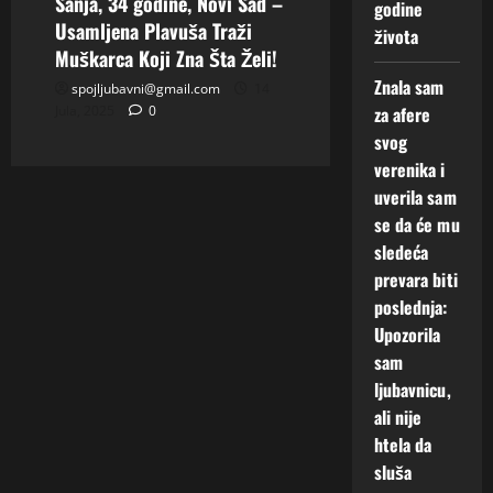
Sanja, 34 godine, Novi Sad –
godine
Usamljena Plavuša Traži
života
Muškarca Koji Zna Šta Želi!
Znala sam
spojljubavni@gmail.com
14
Jula, 2025
0
za afere
svog
verenika i
uverila sam
se da će mu
sledeća
prevara biti
poslednja:
Upozorila
sam
ljubavnicu,
ali nije
htela da
sluša