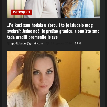
ISPOVIJESTI
„Po kući sam hodala u šorcu i to je izludelo mog
svekra“: Jedne noći je prešao granicu, a ono što smo
tada uradili promenilo je sve
spojljubavni@gmail.com
5 Augusta, 2026
0