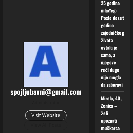
25 godina
mlađeg:
Posle deset
godina
zajedničkog
života
ostala je
sama, a
njegove
reči dugo
nije mogla
da zaboravi
spojljubavni@gmail.com
Mirela, 40,
Administrator
Zenica –
želi
Visit Website
upoznati
View All Posts
muškarca