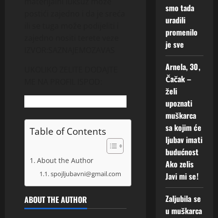
m
materijalni luksuz može
smo tada
i
postići zajedno i da je sreća
uradili
s
ili se tuga može podijeliti i
promenilo
e
zajedno nositi terete veze
je sve
!
IZVOR:SAZNAJEMOZAVAS
Arnela, 30,
2
UKOLIKO ZELITE DODAJTE
Augusta,
Čačak –
ME NA PROFIL ISPOD:
2026
želi
upoznati
0
muškarca
sa kojim će
Table of Contents
ljubav imati
budućnost
About the Author
Ako zelis
spojljubavni@gmail.com
Javi mi se!
Zaljubila se
ABOUT THE AUTHOR
u muškarca