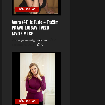
LIČNI OGLASI
Amra (41) iz Tuzle – Tražim
PRAVU LJUBAV I VEZU
JAVITE MI SE
spojljubavni@gmail.com
2
Septembra, 2025
0
LIČNI OGLASI