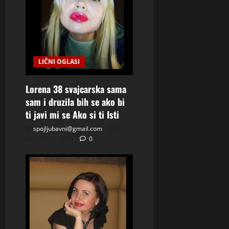
t
i
o
LIČNI OGLASI
n
Lorena 38 svajcarska sama
sam i druzila bih se ako bi
ti javi mi se Ako si ti Isti
spojljubavni@gmail.com
9
Decembra, 2025
0