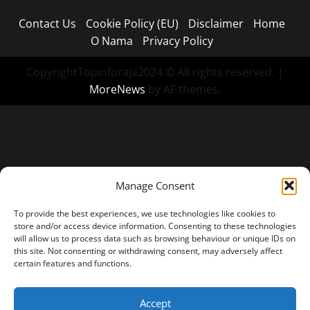
Contact Us
Cookie Policy (EU)
Disclaimer
Home
O Nama
Privacy Policy
CopyrightTopinforaja2024 © All rights reserved.
|
MoreNews
by AF themes.
Manage Consent
To provide the best experiences, we use technologies like cookies to
store and/or access device information. Consenting to these technologies
will allow us to process data such as browsing behaviour or unique IDs on
this site. Not consenting or withdrawing consent, may adversely affect
certain features and functions.
Accept