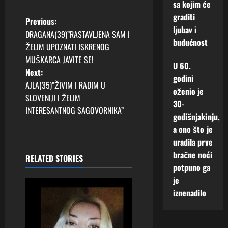
sa kojim će
graditi
P
Previous:
ljubav i
DRAGANA(39)”RASTAVLJENA SAM I
o
budućnost
ŽELIM UPOZNATI ISKRENOG
MUŠKARCA JAVITE SE!
s
U 60.
Next:
godini
t
AJLA(35)”ŽIVIM I RADIM U
oženio je
SLOVENIJI I ŽELIM
30-
n
INTERESANTNOG SAGOVORNIKA”
godišnjakinju,
a
a ono što je
uradila prve
v
bračne noći
RELATED STORIES
potpuno ga
i
je
g
iznenadilo
a