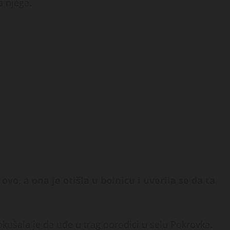
a njega.
vo, a ona je otišla u bolnicu i uverila se da ta
okušala je da uđe u trag porodici u selu Pokrovka.