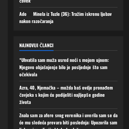
čovek”
Augusta,
Augusta,
2026
2026
Ado
na
Minela iz Tuzle (36): Tražim iskrenu ljubav
0
0
nakon razočaranja
NAJNOVIJI ČLANCI
*Uhvatila sam muža usred noći s mojom ujnom:
Njegovo objašnjenje bilo je posljednje što sam
očekivala
Azra, 40, Njemačka – možda baš ovdje pronađem
čovjeka s kojim ću podijeliti najljepše godine
života
Znala sam za afere svog verenika i uverila sam se da
će mu sledeća prevara biti poslednja: Upozorila sam