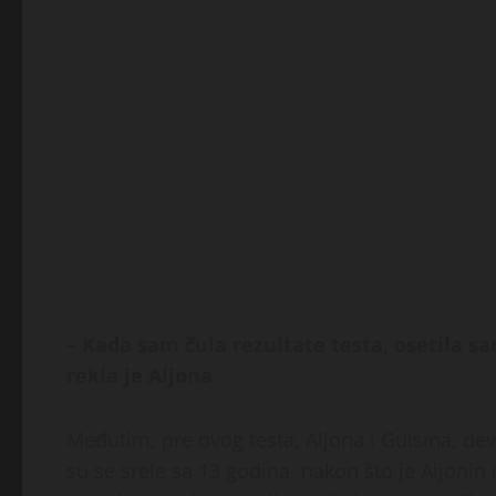
– Kada sam čula rezultate testa, osetila s
rekla je Aljona
Međutim, pre ovog testa, Aljona i Gulsina, dev
su se srele sa 13 godina, nakon što je Aljonin