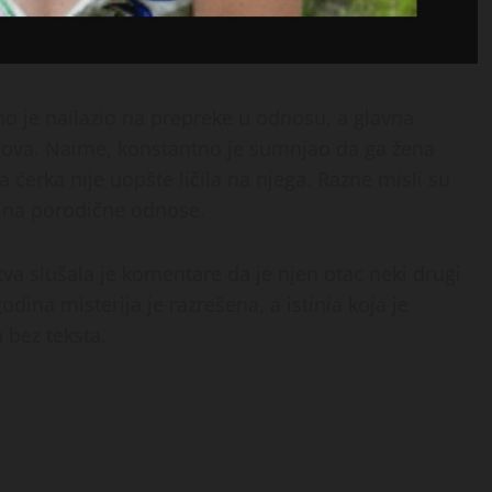
alno je nailazio na prepreke u odnosu, a glavna
ugova. Naime, konstantno je sumnjao da ga žena
 ćerka nije uopšte ličila na njega. Razne misli su
 i na porodične odnose.
a slušala je komentare da je njen otac neki drugi
odina misterija je razrešena, a istinia koja je
 bez teksta.