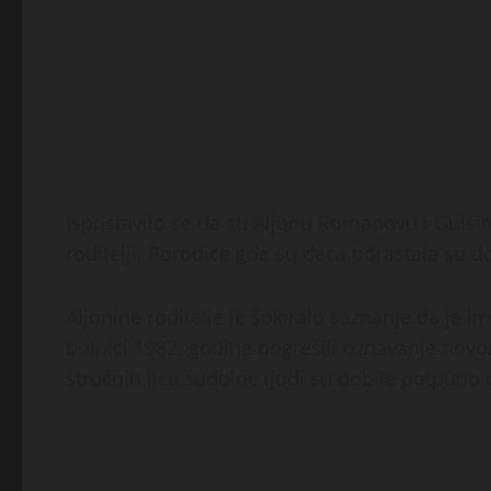
Ispostavilo se da su Aljonu Romanovu i Gulsin
roditelji. Porodice gde su deca odrastala su do
Aljonine roditelje je šokiralo saznanje da je im
bolnici 1982. godine pogrešili oznavanje nov
stručnih lica sudbine ljudi su dobile potpuno 