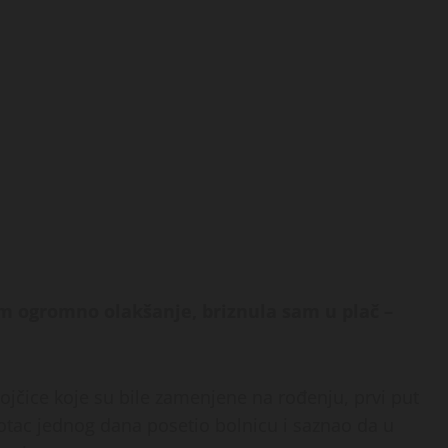
am ogromno olakšanje, briznula sam u plač –
ojčice koje su bile zamenjene na rođenju, prvi put
 otac jednog dana posetio bolnicu i saznao da u