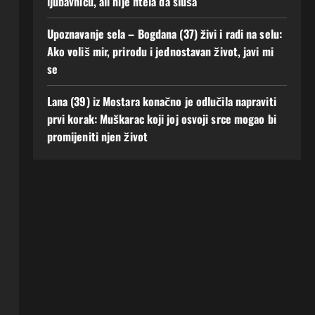
ljubavnicu, ali nije htela da sluša
Upoznavanje sela – Bogdana (37) živi i radi na selu:
Ako voliš mir, prirodu i jednostavan život, javi mi
se
Lana (39) iz Mostara konačno je odlučila napraviti
prvi korak: Muškarac koji joj osvoji srce mogao bi
promijeniti njen život