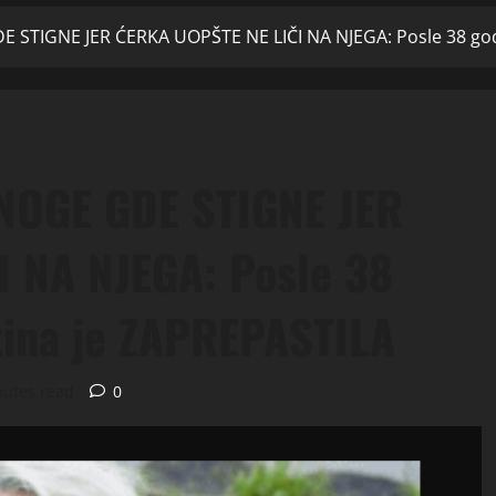
 STIGNE JER ĆERKA UOPŠTE NE LIČI NA NJEGA: Posle 38 godi
NOGE GDE STIGNE JER
 NA NJEGA: Posle 38
stina je ZAPREPASTILA
nutes read
0