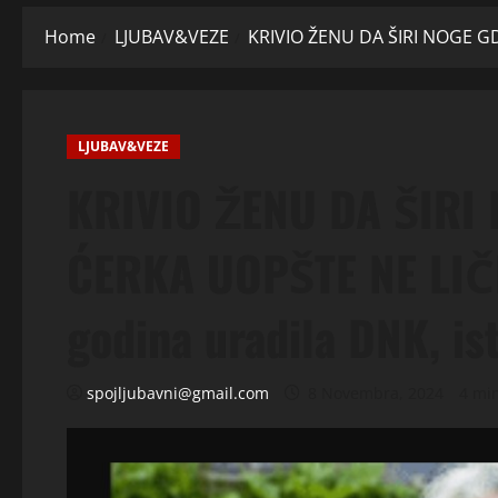
Home
LJUBAV&VEZE
KRIVIO ŽENU DA ŠIRI NOGE GDE
LJUBAV&VEZE
KRIVIO ŽENU DA ŠIRI 
ĆERKA UOPŠTE NE LIČI
godina uradila DNK, i
spojljubavni@gmail.com
8 Novembra, 2024
4 mi