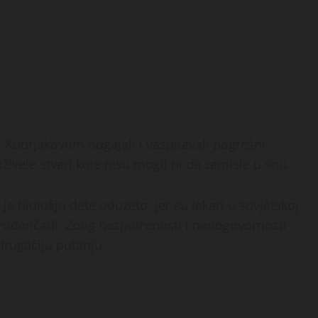
 Kudrjakovom odgajali i vaspitavali pogrešni
živele stvari koje nisu mogli ni da zamisle u snu.
 je biološjo dete oduzeto, jer su lekari u sovjetskoj
orođenčadi. Zbog nespotrenosti i neodgovornosti
drugačiju putanju.