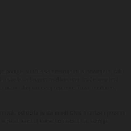
u je podigla suočila sa beskrajnim ismevanjem, čak i
avala okolo sa drugim muškarcima. Inače, ona ima
i u planinskoj sibirskoj republici Tuva, međutim,
ritisak,
odlučila je da uradi DNK analize
i pozvala
teljstva, kako bi konačno razbila sve sumnje.