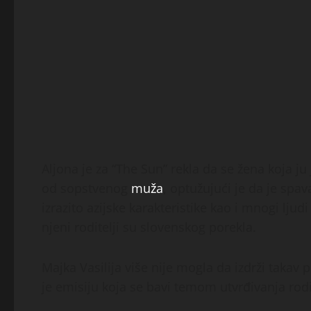
Aljona je za “The Sun” rekla da se žena koja j
od sopstvenog
muža
, optužujući je da je sp
izrazito azijske karakteristike kao i mnogi ljud
njeni roditelji su slovenskog porekla.
Majka Vasilija više nije mogla da izdrži takav p
je emisiju koja se bavi temom utvrđivanja rodi