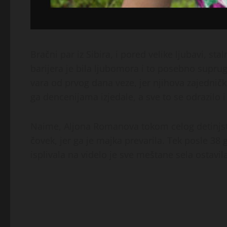
Bračni par iz Sibira, i pored velike ljubavi, st
barijera je bila ljubomora i to posebno supr
vara od prvog dana veze, jer njihova zajednička
ga dencenijama izjedale, a sve to se odrazilo
Naime, Aljona Romanova tokom celog detinjstv
čovek, jer ga je majka prevarila. Tek posle 38 g
isplivala na videlo je sve meštane sela ostavila