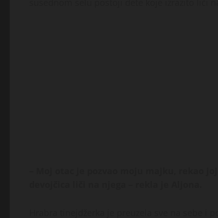
susednom selu postoji dete koje izrazito liči n
– Moj otac je pozvao moju majku, rekao joj o
devojčica liči na njega – rekla je Aljona.
Hrabra tinejdžerka je preuzela sve na sebe i p