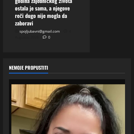
godina zajedničkog života
ostala je sama, a njegove
reči dugo nije mogla da
zaboravi
spojljubavni@gmail.com
4
Augusta, 2026
0
NEMOJE PROPUSTITI