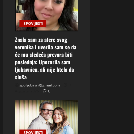
ISPOVIJESTI
Znala sam za afere svog
verenika i uverila sam se da
će mu sledeća prevara biti
poslednja: Upozorila sam
ljubavnicu, ali nije htela da
sluša
spojljubavni@gmail.com
7
Augusta, 2026
0
ISPOVIJESTI