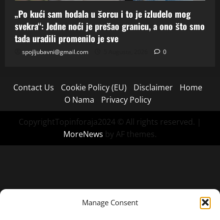
„Po kući sam hodala u šorcu i to je izludelo mog
svekra“: Jedne noći je prešao granicu, a ono što smo
tada uradili promenilo je sve
spojljubavni@gmail.com
5 Augusta, 2026
0
Contact Us
Cookie Policy (EU)
Disclaimer
Home
O Nama
Privacy Policy
CopyrightTopinforaja2024 © All rights reserved.
|
MoreNews
by AF themes.
Manage Consent