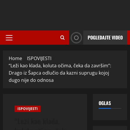
POGLEDAJTE VIDEO
Primary
Menu
Home
ISPOVIJESTI
“Leži kao klada, koluta očima, čeka da završim”:
Drago iz Šapca odlučio da kazni suprugu kojoj
dugo nije do odnosa
OGLAS
ISPOVIJESTI
“Leži kao klada,