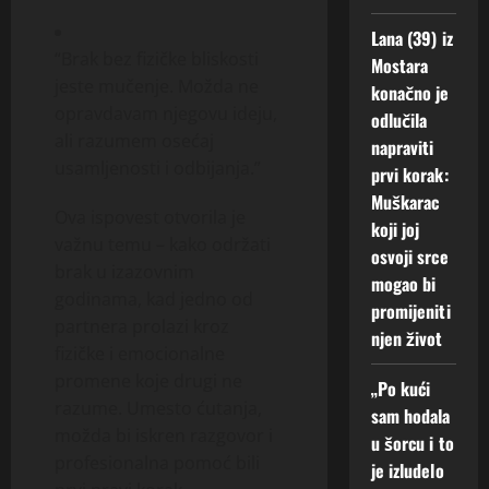
Lana (39) iz
“Brak bez fizičke bliskosti
Mostara
jeste mučenje. Možda ne
konačno je
opravdavam njegovu ideju,
odlučila
ali razumem osećaj
napraviti
usamljenosti i odbijanja.”
prvi korak:
Muškarac
Ova ispovest otvorila je
koji joj
važnu temu – kako održati
osvoji srce
brak u izazovnim
mogao bi
godinama, kad jedno od
promijeniti
partnera prolazi kroz
njen život
fizičke i emocionalne
promene koje drugi ne
„Po kući
razume. Umesto ćutanja,
sam hodala
možda bi iskren razgovor i
u šorcu i to
profesionalna pomoć bili
je izludelo