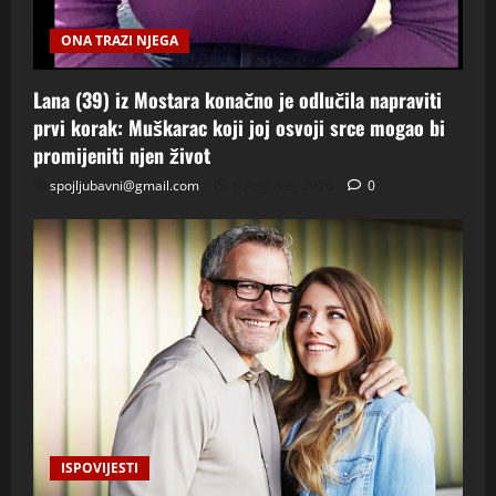
ONA TRAZI NJEGA
Lana (39) iz Mostara konačno je odlučila napraviti
prvi korak: Muškarac koji joj osvoji srce mogao bi
promijeniti njen život
spojljubavni@gmail.com
6 Augusta, 2026
0
ISPOVIJESTI