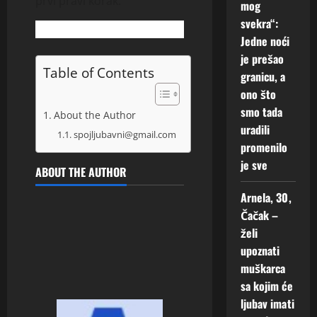
prvi pravi korak.
mog
svekra“:
Jedne noći
je prešao
Table of Contents
granicu, a
ono što
smo tada
About the Author
uradili
spojljubavni@gmail.com
promenilo
je sve
ABOUT THE AUTHOR
Arnela, 30,
Čačak –
želi
upoznati
muškarca
sa kojim će
ljubav imati