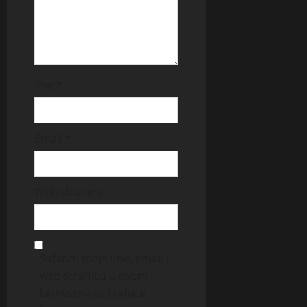
Ime
*
Email
*
Web stranica
Sačuvaj moje ime, email i
web stranicu u ovom
browseru za buduće