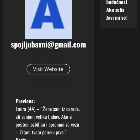
budućnost
Ako zelis
Javi mi se!
spojljubavni@gmail.com
Administrator
Visit Website
View All Posts
P
Previous:
Emira (44) – “Žena sam iz naroda,
o
ali sanjam veliku ljubav. Ako si
pošten, ozbiljan i spreman za vezu
s
– čitam tvoju poruku prva.”