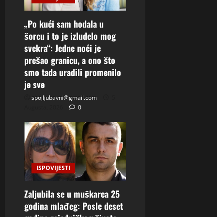
„Po kući sam hodala u
šorcu i to je izludelo mog
svekra“: Jedne noći je
prešao granicu, a ono što
smo tada uradili promenilo
je sve
spojljubavni@gmail.com
5
Augusta, 2026
0
ISPOVIJESTI
Zaljubila se u muškarca 25
godina mlađeg: Posle deset