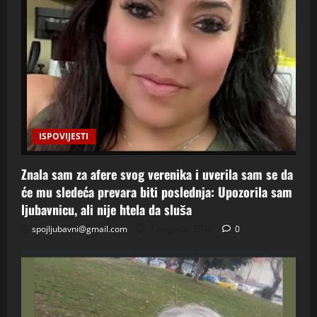
ISPOVIJESTI
Znala sam za afere svog verenika i uverila sam se da
će mu sledeća prevara biti poslednja: Upozorila sam
ljubavnicu, ali nije htela da sluša
spojljubavni@gmail.com
7 Augusta, 2026
0