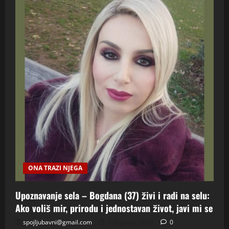
ONA TRAZI NJEGA
Upoznavanje sela – Bogdana (37) živi i radi na selu:
Ako voliš mir, prirodu i jednostavan život, javi mi se
spojljubavni@gmail.com
7 Augusta, 2026
0