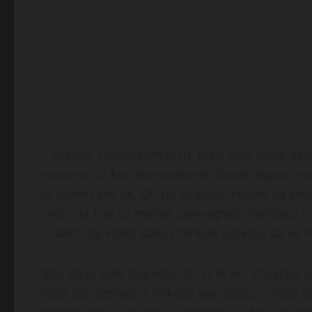
– Ulazim, naručujem picu, ulazi neki deka, sk
naravno, ja kao da ispadnem čovek, kupim mu. K
ja kažem sve ok. On na to kaže: “Hoćeš da pro
moji, da li je to realno, pomogneš manijaku n
slikam, da vidite kako manijak izgleda, da se n
Bilo da je ovaj događaj istinit ili ne, situacija
toga što degradira nekoga kao osobu, može da