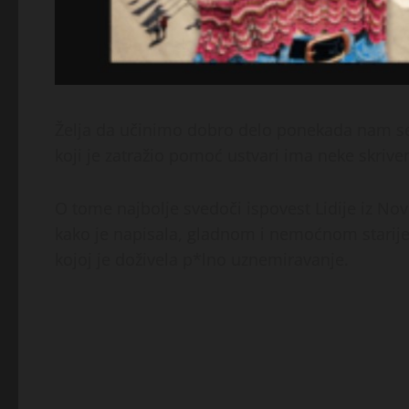
Želja da učinimo dobro delo ponekada nam se
koji je zatražio pomoć ustvari ima neke skriv
O tome najbolje svedoči ispovest Lidije iz No
kako je napisala, gladnom i nemoćnom starije
kojoj je doživela p*lno uznemiravanje.