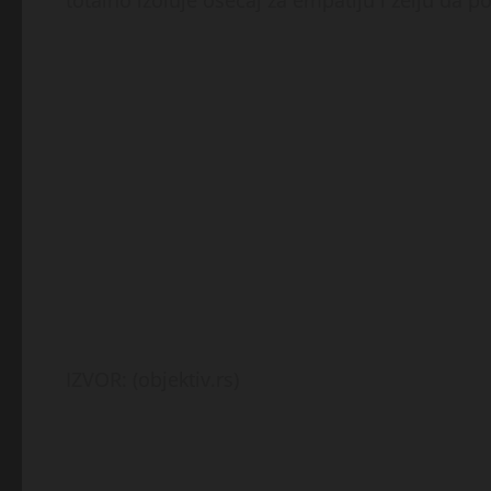
totalno izoluje osećaj za empatiju i želju da p
IZVOR: (objektiv.rs)