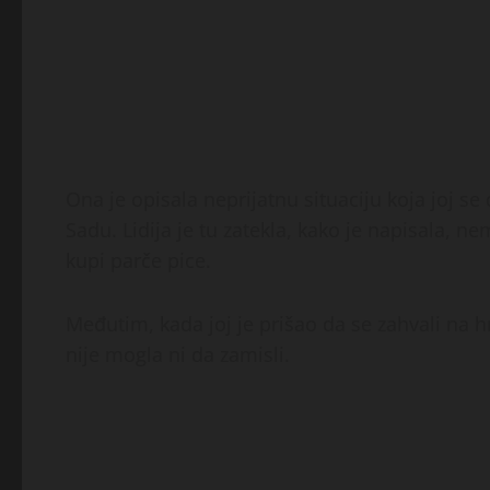
Ona je opisala neprijatnu situaciju koja joj s
Sadu. Lidija je tu zatekla, kako je napisala, 
kupi parče pice.
Međutim, kada joj je prišao da se zahvali na hr
nije mogla ni da zamisli.