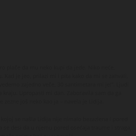
oro plače da mu neko kupi da jede. Niko neće,
ad je jeo, prilazi mi i pita kako da mi se zahvali,
vedemo zajedno veče, 30 santimetara mi je!”. Ljudi
a kraju. Upropasti mi dan. Zaboravila sam da ga
e zezne još neko kao ja – navela je Lidija.
 u kojoj se našla Lidija nije nimalo bezazlena i pored
 se desi da u njemu pored osećaja traume i straga,