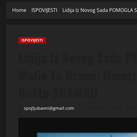
Home
ISPOVIJESTI
Lidija Iz Novog Sada POMOGLA S
ISPOVIJESTI
Lidija Iz Novog Sada 
Molio Za Hranu: Umesto
Nešto SRAMNO
spojljubavni@gmail.com
14 Februara, 2025
2 mi