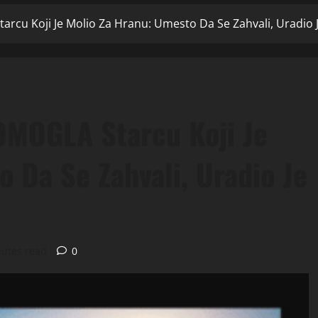
tarcu Koji Je Molio Za Hranu: Umesto Da Se Zahvali, Uradi
POMOGLA Starcu Koji Je
 Da Se Zahvali, Uradio Je
nutes read
0