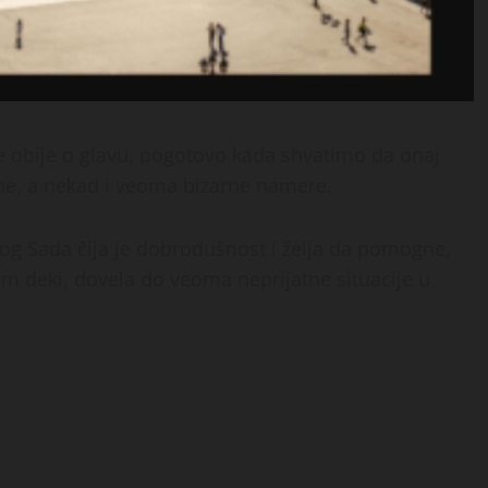
 obije o glavu, pogotovo kada shvatimo da onaj
ene, a nekad i veoma bizarne namere.
vog Sada čija je dobrodušnost i želja da pomogne,
m deki, dovela do veoma neprijatne situacije u