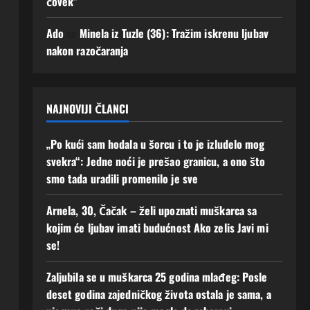
čovek”
uz
mi
men
se!
Ado
na
Minela iz Tuzle (36): Tražim iskrenu ljubav
e“
2
nakon razočaranja
Augusta,
2
2026
Augusta,
0
2026
0
NAJNOVIJI ČLANCI
„Po kući sam hodala u šorcu i to je izludelo mog
svekra“: Jedne noći je prešao granicu, a ono što
smo tada uradili promenilo je sve
Arnela, 30, Čačak – želi upoznati muškarca sa
kojim će ljubav imati budućnost Ako zelis Javi mi
se!
Zaljubila se u muškarca 25 godina mlađeg: Posle
deset godina zajedničkog života ostala je sama, a