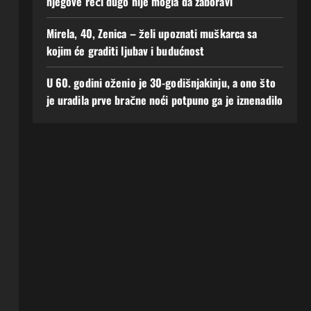
njegove reči dugo nije mogla da zaboravi
Mirela, 40, Zenica – želi upoznati muškarca sa
kojim će graditi ljubav i budućnost
U 60. godini oženio je 30-godišnjakinju, a ono što
je uradila prve bračne noći potpuno ga je iznenadilo