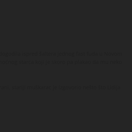
e dogodila ispred šaltera jednog fast fuda u Novom
nemoćnog starca koji je skoro pa plakao da mu neko
ani, stariji muškarac je izgovorio nešto što Lidija