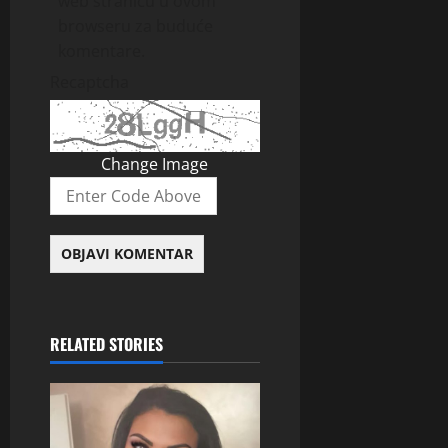
web stranicu u ovom
browseru za buduće
komentare.
Recaptcha
Change Image
RELATED STORIES