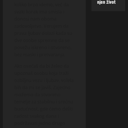
njen život
koliko brzo idemo, već da
svaki korak ima smisla i
donosi nam oboma
zadovoljstvo. Verujem da
prava ljubav dolazi kada su
dve osobe spremne da se
povežu iskreno i otvoreno,
bez maski i pretvaranja.
Ako osećaš da bi želeo da
upoznaš osobu koja traži
ozbiljnu vezu i ljubav, volela
bih da mi se javiš. Zajedno
možemo da stvorimo
temelje za stabilnu i srećnu
budućnost, gde ćemo deliti
radost svakog dana i
podržavati jedno drugo