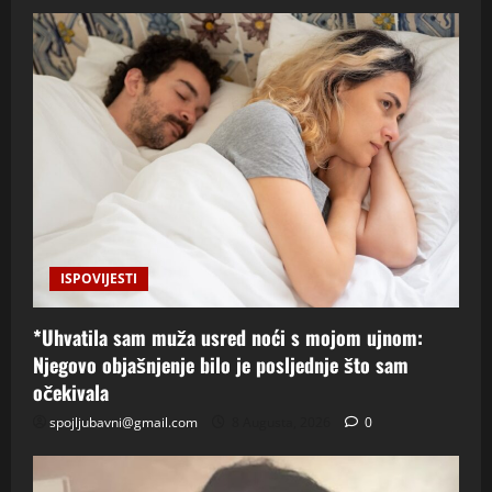
ISPOVIJESTI
*Uhvatila sam muža usred noći s mojom ujnom:
Njegovo objašnjenje bilo je posljednje što sam
očekivala
spojljubavni@gmail.com
8 Augusta, 2026
0