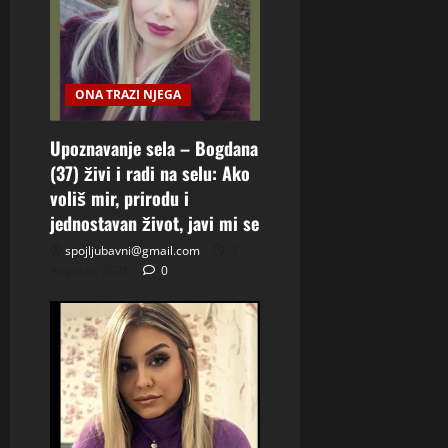
ONA TRAZI NJEGA
Upoznavanje sela – Bogdana
(37) živi i radi na selu: Ako
voliš mir, prirodu i
jednostavan život, javi mi se
spojljubavni@gmail.com
7
Augusta, 2026
0