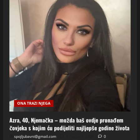
ONA TRAZI NJEGA
Azra, 40, Njemačka – možda baš ovdje pronađem
čovjeka s kojim ću podijeliti najljepše godine života
spojljubavni@gmail.com
8 Augusta, 2026
0