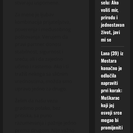
selu: Ako
stvaraju uspomene.
voliš mir,
Za mene je ljubav
prirodu i
kombinacija prijateljstva,
jednostavan
poverenja i međusobnog
život, javi
poštovanja. Verujem da
mi se
pravi partner donosi
stabilnost, sigurnost i
Lana (39) iz
sreću, ali i da zajedno
Mostara
učimo i rastemo. Ako i ti
konačno je
tražiš nekoga sa sličnim
odlučila
vrednostima, možda smo
napraviti
upravo jedno za drugo.
prvi korak:
Muškarac
Želim da našu vezu
koji joj
gradimo polako, bez
osvoji srce
pritiska, sa puno
mogao bi
razumevanja i pažnje jedno
promijeniti
prema drugom. Nije važno