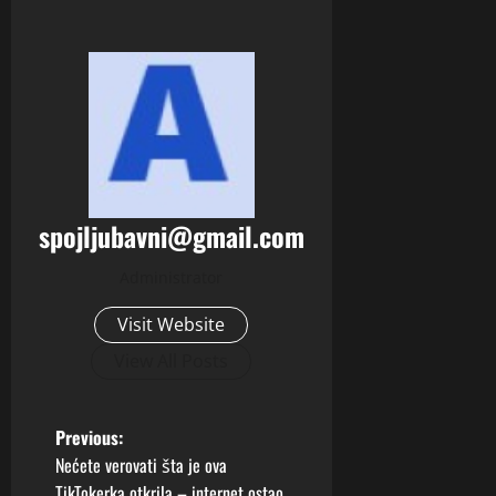
spojljubavni@gmail.com
Administrator
Visit Website
View All Posts
P
Previous:
Nećete verovati šta je ova
o
TikTokerka otkrila – internet ostao