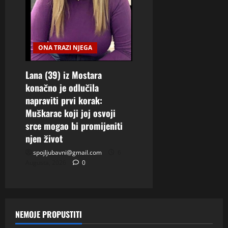
ONA TRAZI NJEGA
Lana (39) iz Mostara
konačno je odlučila
napraviti prvi korak:
Muškarac koji joj osvoji
srce mogao bi promijeniti
njen život
spojljubavni@gmail.com
6
Augusta, 2026
0
NEMOJE PROPUSTITI