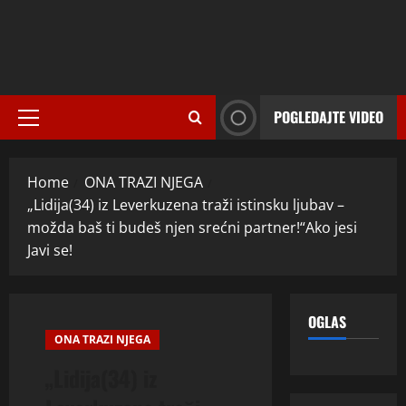
POGLEDAJTE VIDEO
Primary
Menu
Home
ONA TRAZI NJEGA
„Lidija(34) iz Leverkuzena traži istinsku ljubav –
možda baš ti budeš njen srećni partner!“Ako jesi
Javi se!
OGLAS
ONA TRAZI NJEGA
„Lidija(34) iz