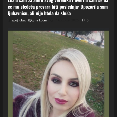
Znala sam za afere svog verenika i uverila sam se da
će mu sledeća prevara biti poslednja: Upozorila sam
ljubavnicu, ali nije htela da sluša
spojljubavni@gmail.com
7 Augusta, 2026
0