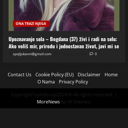
ONA TRAZI NJEGA
Upoznavanje sela – Bogdana (37) živi i radi na selu:
Ako voliš mir, prirodu i jednostavan život, javi mi se
spojljubavni@gmail.com
7 Augusta, 2026
0
Contact Us
Cookie Policy (EU)
Disclaimer
Home
O Nama
Privacy Policy
CopyrightTopinforaja2024 © All rights reserved.
|
MoreNews
by AF themes.