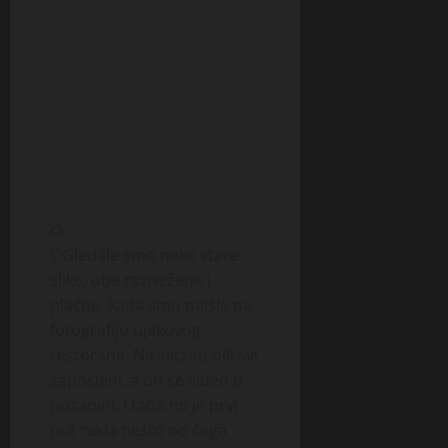
ck
\”Gledale smo neke stare
slike, obe raznežene i
plačne, kada smo naišle na
fotografiju ujakovog
restorana. Na slici su bili svi
zaposleni, a on se video u
pozadini. I tada mi je prvi
put rekla nešto od čega