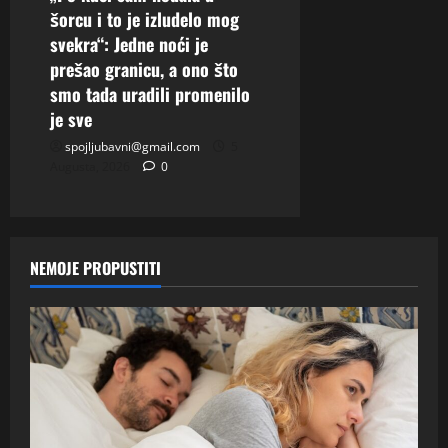
šorcu i to je izludelo mog
svekra“: Jedne noći je
prešao granicu, a ono što
smo tada uradili promenilo
je sve
spojljubavni@gmail.com
5
Augusta, 2026
0
NEMOJE PROPUSTITI