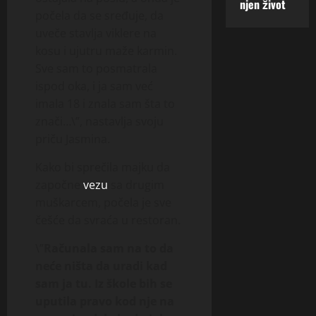
njen život
počela da se sređuje, da
uveče stavlja viklere na
kosu i ujutru maže karmin.
Sve sam to posmatrala
ispod oka, i ja sam već
imala 18 i znala sam šta to
znači…\”, nastavlja svoju
priču Jasmina.
Kako bi sprečila majku da
započne
vezu
sa drugim
muškarcem, počela je sve
češće da svraća u restoran.
\”
Računala sam na to da
neće ništa da uradi kad
sam ja tu. Iz škole bih se
uputila pravo kod nje na