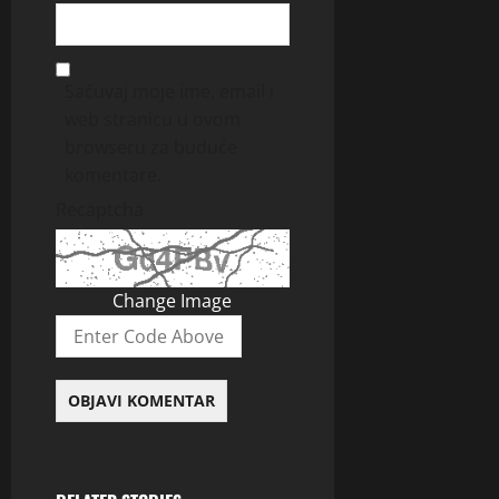
Sačuvaj moje ime, email i
web stranicu u ovom
browseru za buduće
komentare.
Recaptcha
Change Image