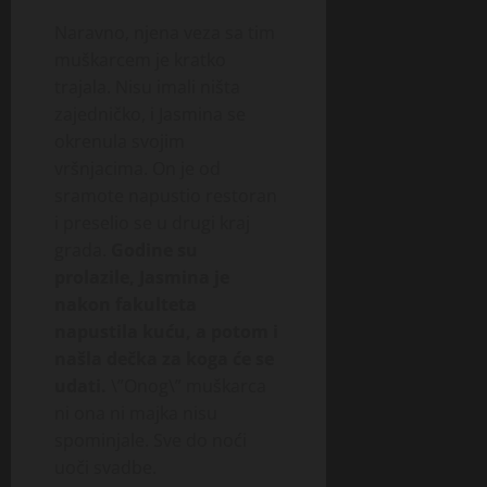
Naravno, njena veza sa tim
muškarcem je kratko
trajala. Nisu imali ništa
zajedničko, i Jasmina se
okrenula svojim
vršnjacima. On je od
sramote napustio restoran
i preselio se u drugi kraj
grada.
Godine su
prolazile, Jasmina je
nakon fakulteta
napustila kuću, a potom i
našla dečka za koga će se
udati.
\”Onog\” muškarca
ni ona ni majka nisu
spominjale. Sve do noći
uoči svadbe.