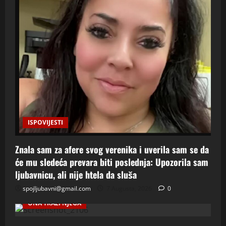
ISPOVIJESTI
Znala sam za afere svog verenika i uverila sam se da
će mu sledeća prevara biti poslednja: Upozorila sam
ljubavnicu, ali nije htela da sluša
spojljubavni@gmail.com
7 Augusta, 2026
0
ONA TRAZI NJEGA