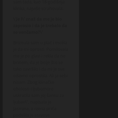
sam tada, kao 18-godišnja
klinka, najviše strahovala:
\'Je l\’ znaš da me je bio
zaprosio i da je trebalo da
se venčamo?\’
Briznula sam u plač i molila
je da mi oprosti. Pomilovala
me je po glavi i rekla da ne
brinem, da je bolje što se
tako završilo i da mi je sve
odavno oprostila. Ali ja sebi
nisam. Zbog klinačke
oholosti i ljubomore
uskratila sam joj šansu za
ljubav\”, napisala je
Jasmina, a njena priča
podelila je stavove