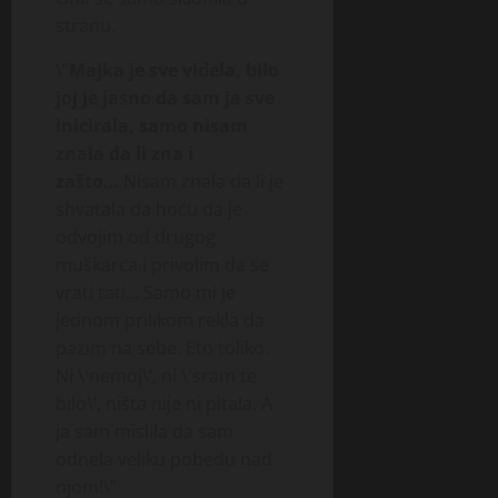
stranu.
\”
Majka je sve videla, bilo
joj je jasno da sam ja sve
inicirala, samo nisam
znala da li zna i
zašto…
Nisam znala da li je
shvatala da hoću da je
odvojim od drugog
muškarca i privolim da se
vrati tati… Samo mi je
jednom prilikom rekla da
pazim na sebe. Eto toliko.
Ni \'nemoj\’, ni \'sram te
bilo\’, ništa nije ni pitala. A
ja sam mislila da sam
odnela veliku pobedu nad
njom!\”