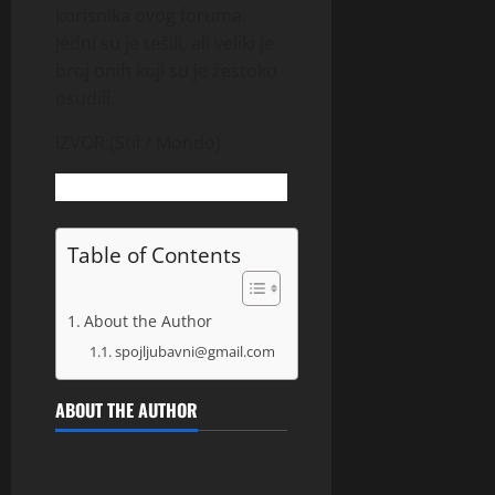
korisnika ovog foruma.
Jedni su je tešili, ali veliki je
broj onih koji su je žestoko
osudili.
IZVOR:(Stil / Mondo)
Table of Contents
About the Author
spojljubavni@gmail.com
ABOUT THE AUTHOR