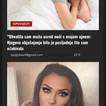
ISPOVIJESTI
*Uhvatila sam muža usred noći s mojom ujnom:
Njegovo objašnjenje bilo je posljednje što sam
očekivala
spojljubavni@gmail.com
8 Augusta, 2026
0