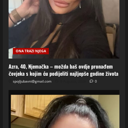
ONA TRAZI NJEGA
Azra, 40, Njemačka – možda baš ovdje pronađem
čovjeka s kojim ću podijeliti najljepše godine života
spojljubavni@gmail.com
8 Augusta, 2026
0