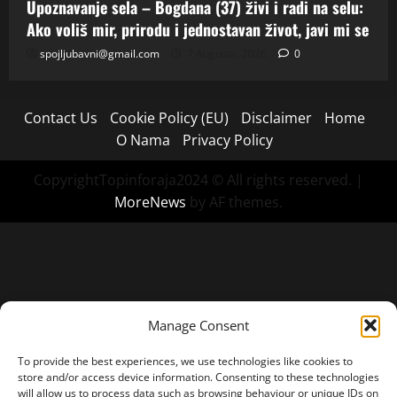
Upoznavanje sela – Bogdana (37) živi i radi na selu:
Ako voliš mir, prirodu i jednostavan život, javi mi se
spojljubavni@gmail.com
7 Augusta, 2026
0
Contact Us
Cookie Policy (EU)
Disclaimer
Home
O Nama
Privacy Policy
CopyrightTopinforaja2024 © All rights reserved.
|
MoreNews
by AF themes.
Manage Consent
To provide the best experiences, we use technologies like cookies to
store and/or access device information. Consenting to these technologies
will allow us to process data such as browsing behaviour or unique IDs on