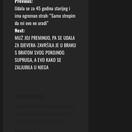
P
Previous:
Udala se za 45 godina starijeg i
o
ima ogroman strah: “Samo strepim
da mi ovo ne uradi”
s
Next:
t
MUŽ JOJ PREMINUO, PA SE UDALA
ZA DJEVERA: ZAVRŠILA JE U BRAKU
n
S BRATOM SVOG POKOJNOG
SUPRUGA, A EVO KAKO SE
a
ZALJUBILA U NJEGA
v
i
Komentariši
g
Vaša email adresa neće biti
a
objavljivana.
Neophodna
polja su označena sa
*
t
Komentar
*