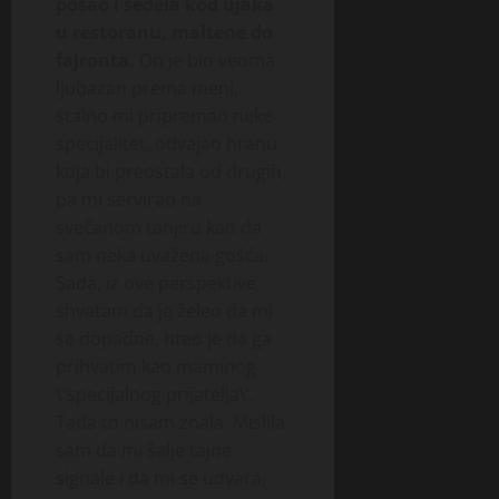
posao i sedela kod ujaka
u restoranu, maltene do
fajronta.
On je bio veoma
ljubazan prema meni,
stalno mi pripremao neke
specijalitet, odvajao hranu
koja bi preostala od drugih,
pa mi servirao na
svečanom tanjiru kao da
sam neka uvažena gošća.
Sada, iz ove perspektive,
shvatam da je želeo da mi
se dopadne, hteo je da ga
prihvatim kao maminog
\'specijalnog prijatelja\’.
Tada to nisam znala. Mislila
sam da mi šalje tajne
signale i da mi se udvara,