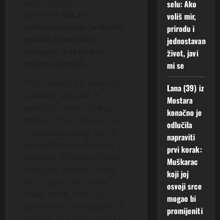
svoje \”prave\”
selu: Ako
porodice.
Sve se
voliš mir,
promenilo kada je mama
prirodu i
počela da se viđa s
jednostavan
kolegom, dve godine
život, javi
nakon razvoda…
mi se
\”Taj čovek je tek počeo da
Lana (39) iz
radi kod ujaka, bio je
Mostara
neiskusan kuvar, a moja
konačno je
mama je bila zadužena da
odlučila
mu pokaže posao. Iako je
napraviti
profesionalno bila dosta
prvi korak:
iskusnija, između njih bilo
Muškarac
svega par godina razlike,
koji joj
bio je samo pet godina
osvoji srce
mlađi od nje. Prvo sam
mogao bi
primetila da je sve duže da
promijeniti
ostajala na poslu, a onda je