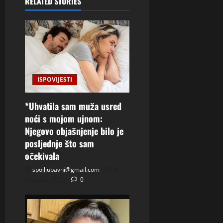
RELATED STORIES
ISPOVIJESTI
*Uhvatila sam muža usred
noći s mojom ujnom:
Njegovo objašnjenje bilo je
posljednje što sam
očekivala
spojljubavni@gmail.com
8
Augusta, 2026
0