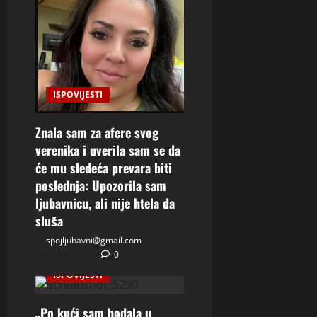
ISPOVIJESTI
Znala sam za afere svog
verenika i uverila sam se da
će mu sledeća prevara biti
poslednja: Upozorila sam
ljubavnicu, ali nije htela da
sluša
spojljubavni@gmail.com
7
Augusta, 2026
0
ISPOVIJESTI
„Po kući sam hodala u