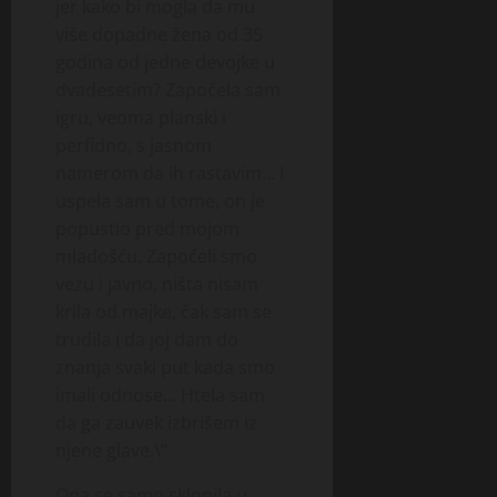
jer kako bi mogla da mu
više dopadne žena od 35
godina od jedne devojke u
dvadesetim? Započela sam
igru, veoma planski i
perfidno, s jasnom
namerom da ih rastavim… I
uspela sam u tome, on je
popustio pred mojom
mladošću. Započeli smo
vezu i javno, ništa nisam
krila od majke, čak sam se
trudila i da joj dam do
znanja svaki put kada smo
imali odnose… Htela sam
da ga zauvek izbrišem iz
njene glave.\”
Ona se samo sklonila u