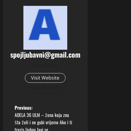
spojljubavni@gmail.com
Administrator
Visit Website
View All Posts
P
Previous:
ADELA 36 ULM – žena koja zna
o
šta želi i ne gubi vrijeme Ako i ti
trazis ljubav Javi se