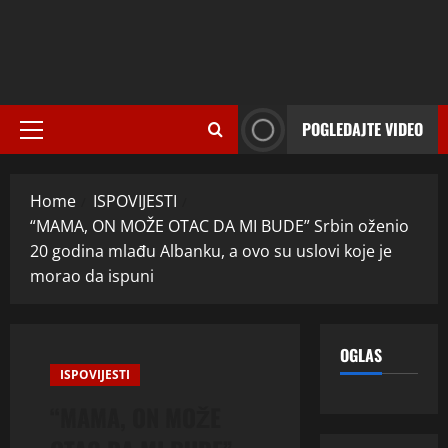
POGLEDAJTE VIDEO
Primary
Menu
Home
ISPOVIJESTI
“MAMA, ON MOŽE OTAC DA MI BUDE” Srbin oženio
20 godina mlađu Albanku, a ovo su uslovi koje je
morao da ispuni
OGLAS
ISPOVIJESTI
“MAMA, ON MOŽE