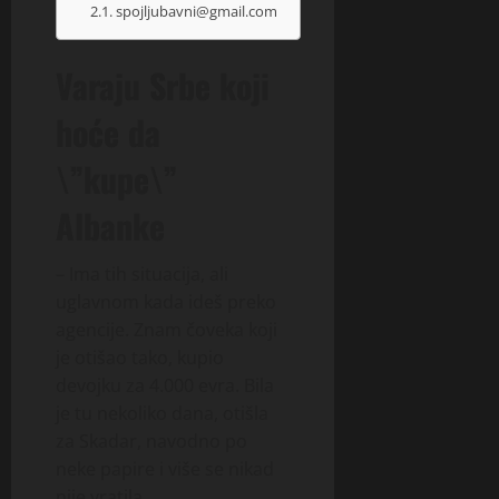
spojljubavni@gmail.com
Varaju Srbe koji
hoće da
\”kupe\”
Albanke
– Ima tih situacija, ali
uglavnom kada ideš preko
agencije. Znam čoveka koji
je otišao tako, kupio
devojku za 4.000 evra. Bila
je tu nekoliko dana, otišla
za Skadar, navodno po
neke papire i više se nikad
nije vratila.