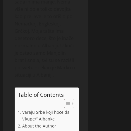
sada ih ima manje. Nema
više ni dole toliko devojka
kao pre. Sve je to otišlo po
Nemačkoj, Engleskoj,
Grčkoj. Moja tašta ima
desetoro dece, što je inače
normalno u Albaniji. U kući
je ostao samo Manjolin
brat i snaja, svi su se razišli
po svetu – rekao je Marko o
situaciji u Albaniji.
Table of Contents
Varaju Srbe koji hoće da
\”kupe\” Albanke
About the Author