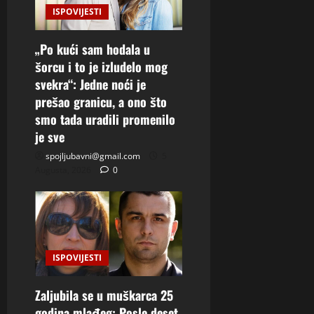
ISPOVIJESTI
„Po kući sam hodala u
šorcu i to je izludelo mog
svekra“: Jedne noći je
prešao granicu, a ono što
smo tada uradili promenilo
je sve
spojljubavni@gmail.com
5
Augusta, 2026
0
ISPOVIJESTI
Zaljubila se u muškarca 25
godina mlađeg: Posle deset