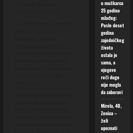
u muškarca
– rekao je Marko o
25 godina
običajima Albanaca.
mlađeg:
– Tokom trećeg sureta se
Posle deset
pravi svadba, u njihovom
godina
restoranu. Albanci
zajedničkog
insistiraju na tome. Na
života
njihovim svadbama nema
ostala je
klasičnog kola i trubača,
sama, a
kao na srpskim svadbama,
njegove
a mladoženja kupuje
reči dugo
venčanicu.
nije mogla
da zaboravi
Marko je potom naveo da
su Albanke jednostavne
Mirela, 40,
žene, vole iste stvari kao
Zenica –
Srpkinje, a onima koji kažu
želi
da im je skupo venčavanje
upoznati
sa njima, Marko poručuje