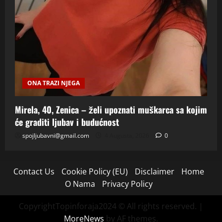
ONA TRAZI NJEGA
Mirela, 40, Zenica – želi upoznati muškarca sa kojim
će graditi ljubav i budućnost
spojljubavni@gmail.com
4 Augusta, 2026
0
Contact Us
Cookie Policy (EU)
Disclaimer
Home
O Nama
Privacy Policy
CopyrightTopinforaja2024 © All rights reserved.
|
MoreNews
by AF themes.