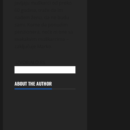
javljaju muškarci od preko
60 godina, traže da im
nađem ženu, da ne budu
sami. Kome da ponudim
penzionera, neće ni one sa
svakakvim muškarcima –
zaključuje Marko.
IZVOR:ALO.RS
ABOUT THE AUTHOR