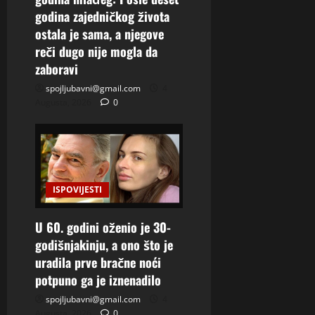
godina zajedničkog života
ostala je sama, a njegove
reči dugo nije mogla da
zaboravi
spojljubavni@gmail.com
4
Augusta, 2026
0
ISPOVIJESTI
U 60. godini oženio je 30-
godišnjakinju, a ono što je
uradila prve bračne noći
potpuno ga je iznenadilo
spojljubavni@gmail.com
4
Augusta, 2026
0