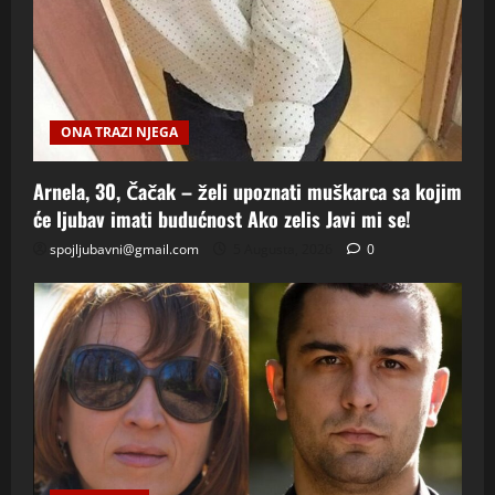
ONA TRAZI NJEGA
Arnela, 30, Čačak – želi upoznati muškarca sa kojim
će ljubav imati budućnost Ako zelis Javi mi se!
spojljubavni@gmail.com
5 Augusta, 2026
0