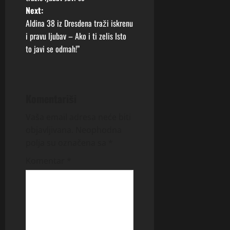
s
Next:
t
Aldina 38 iz Dresdena traži iskrenu
i pravu ljubav – Ako i ti zelis Isto
n
to javi se odmah!”
a
v
Komentariši
i
Vaša email adresa neće biti
g
objavljivana.
Neophodna
polja su označena sa
*
a
Komentar
*
t
i
o