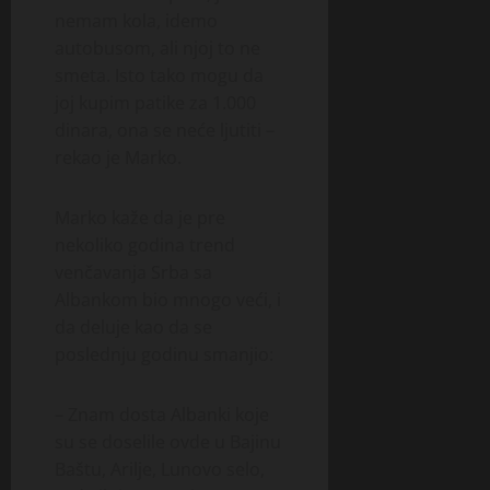
nemam kola, idemo
autobusom, ali njoj to ne
smeta. Isto tako mogu da
joj kupim patike za 1.000
dinara, ona se neće ljutiti –
rekao je Marko.
Marko kaže da je pre
nekoliko godina trend
venčavanja Srba sa
Albankom bio mnogo veći, i
da deluje kao da se
poslednju godinu smanjio:
– Znam dosta Albanki koje
su se doselile ovde u Bajinu
Baštu, Arilje, Lunovo selo,