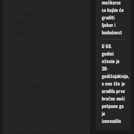
muškarca
da su \”skupe\” i naše
sa kojim će
devojke, kao i da su
graditi
Albanke dosta skromnije.
ljubav i
budućnost
Njima je bitno je da je
muškarac dobar, da ne
U 60.
maltretira suprugu, ne vole
godini
prevaru. One su onaj tip,
oženio je
koje jednom kada odu, više
30-
se ne vraćaju. Kod njih je
godišnjakinju,
razvod sramota, tako da
a ono što je
dobro paze u čiju kuću
uradila prve
ulaze. Manjolin brat je kada
bračne noći
smo dogovorili da ćemo se
potpuno ga
uzeti, dolazio kod mene, da
je
vidi gde ja živim.
iznenadilo
Nisu im bitne pare, ja