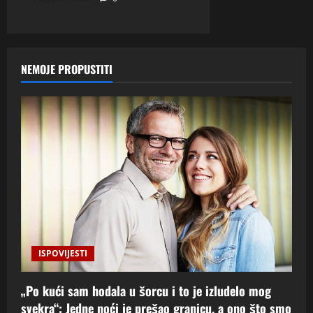
NEMOJE PROPUSTITI
ISPOVIJESTI
„Po kući sam hodala u šorcu i to je izludelo mog
svekra“: Jedne noći je prešao granicu, a ono što smo