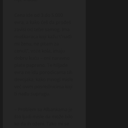
Cena ide od 3 do 5.000
evra, a kako ćeš da prođeš
zavisi od tebe samog. Ima
muškaraca koji kažu \”nađi
mi ženu, ne pitam za
cenu\”, voze kola, imaju
dobru kuću – oni naravno
plate papreno. Te hiljade
evra ne idu porodicama tih
devojaka, kako mnogi misle
već ovim posrednicima koji
ti nađu suprugu.
– Problem sa Albankama je
što ljudi misle da može bilo
ko da ih oženi. Tako mi se