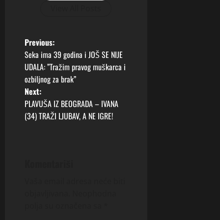
View All Posts
P
Previous:
Seka ima 39 godina i JOŠ SE NIJE
o
UDALA: ”Tražim pravog muškarca i
ozbiljnog za brak”
s
Next:
t
PLAVUŠA IZ BEOGRADA – IVANA
(34) TRAŽI LJUBAV, A NE IGRE!
n
a
Komentariši
v
Vaša email adresa neće biti
i
objavljivana.
Neophodna
g
polja su označena sa
*