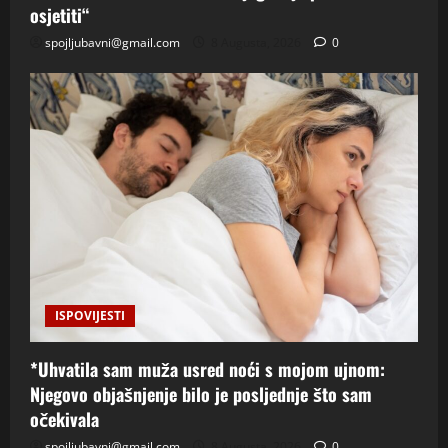
osjetiti“
spojljubavni@gmail.com
8 Augusta, 2026
0
ISPOVIJESTI
*Uhvatila sam muža usred noći s mojom ujnom:
Njegovo objašnjenje bilo je posljednje što sam
očekivala
spojljubavni@gmail.com
8 Augusta, 2026
0