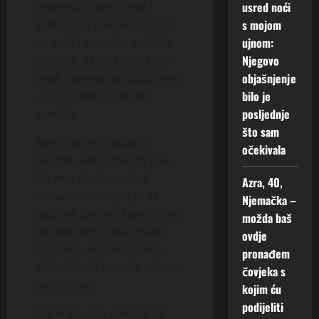
usred noći
vrednosti, tvoji snovi i
s mojom
koliko si spreman da radiš
ujnom:
na sebi i vezi. Ako voliš da
Njegovo
putuješ, da se smeješ, da
objašnjenje
imaš planove za budućnost
bilo je
– to su stvari koje me
posljednje
privlače.
što sam
Ako si se pronašao u
očekivala
ovome, slobodno mi piši.
Ne moraš da napišeš
Azra, 40,
roman – dovoljno je da
Njemačka –
napišeš iskreno kako si me
možda baš
doživeo kroz ovaj oglas. I
ovdje
naravno, ako imaš neku
pronađem
sliku, bilo bi lepo da vidim i
čovjeka s
tvoj osmeh.
kojim ću
podijeliti
I za kraj – ako veruješ da