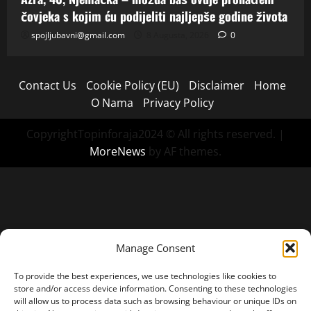
čovjeka s kojim ću podijeliti najljepše godine života
spojljubavni@gmail.com
8 Augusta, 2026
0
Contact Us
Cookie Policy (EU)
Disclaimer
Home
O Nama
Privacy Policy
CopyrightTopinforaja2024 © All rights reserved.
|
MoreNews
by AF themes.
Manage Consent
To provide the best experiences, we use technologies like cookies to
store and/or access device information. Consenting to these technologies
will allow us to process data such as browsing behaviour or unique IDs on