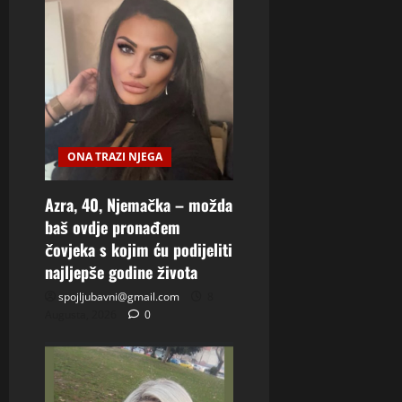
ONA TRAZI NJEGA
Azra, 40, Njemačka – možda
baš ovdje pronađem
čovjeka s kojim ću podijeliti
najljepše godine života
spojljubavni@gmail.com
8
Augusta, 2026
0