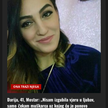
ONA TRAZI NJEGA
Darija, 41, Mostar: „Nisam izgubila vjeru u ljubav,
samo čekam muškarca uz kojeg ću je ponovo