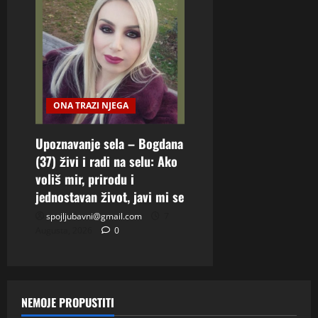
ONA TRAZI NJEGA
Upoznavanje sela – Bogdana
(37) živi i radi na selu: Ako
voliš mir, prirodu i
jednostavan život, javi mi se
spojljubavni@gmail.com
7
Augusta, 2026
0
NEMOJE PROPUSTITI