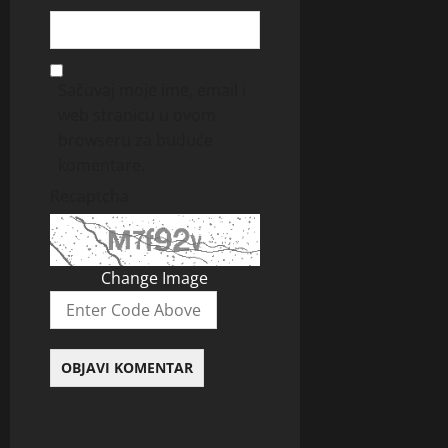
Sačuvaj moje ime, email i
web stranicu u ovom
browseru za buduće
komentare.
Recaptcha
Change Image