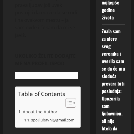
najljepše
prava ljubav još uvek
godine
postoji i da može da se rodi
života
i na ovakvom mestu – ja
sam ovde i čekam da mi se
Znala sam
javiš.
za afere
svog
verenika i
UKOLIKO ŽELITE DODAJTE
uverila sam
ME NA PROFIL ISPOD
se da će mu
sledeća
prevara biti
poslednja:
Table of Contents
Upozorila
sam
About the Author
ljubavnicu,
spojljubavni@gmail.com
ali nije
htela da