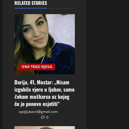
RELATED STORIES
ONA TRAZI NJEGA
Darija, 41, Mostar: „Nisam
izgubila vjeru u ljubav, samo
čekam muškarca uz kojeg
ću je ponovo osjetiti“
spojljubavni@gmail.com
8
Augusta, 2026
0