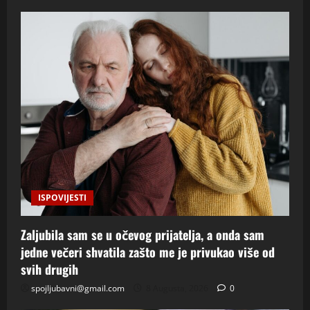
ISPOVIJESTI
Zaljubila sam se u očevog prijatelja, a onda sam
jedne večeri shvatila zašto me je privukao više od
svih drugih
spojljubavni@gmail.com
8 Augusta, 2026
0