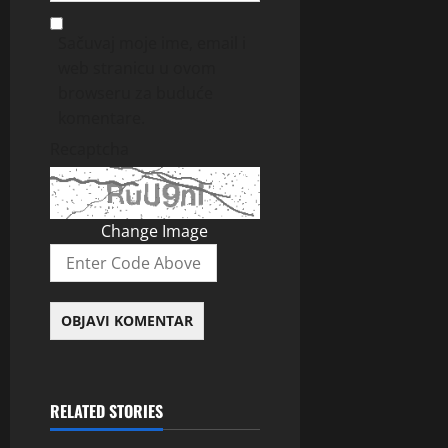
Sačuvaj moje ime, email i
web stranicu u ovom
browseru za buduće
komentare.
Recaptcha
Change Image
RELATED STORIES