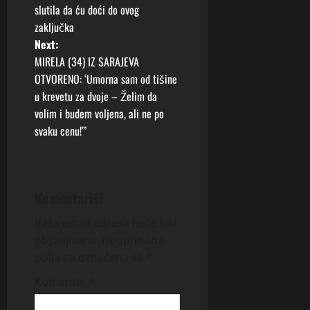
s
slutila da ću doći do ovog
t
zaključka
Next:
n
MIRELA (34) IZ SARAJEVA
OTVORENO: ‘Umorna sam od tišine
a
u krevetu za dvoje – Želim da
v
volim i budem voljena, ali ne po
svaku cenu!'”
i
g
Komentariši
a
Vaša email adresa neće biti
t
objavljivana.
Neophodna
i
polja su označena sa
*
Komentar
*
o