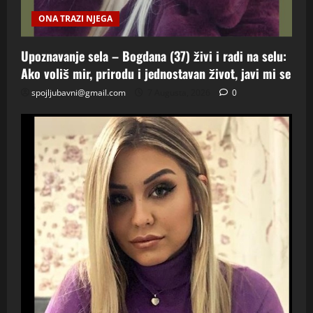
ONA TRAZI NJEGA
Upoznavanje sela – Bogdana (37) živi i radi na selu:
Ako voliš mir, prirodu i jednostavan život, javi mi se
spojljubavni@gmail.com
7 Augusta, 2026
0