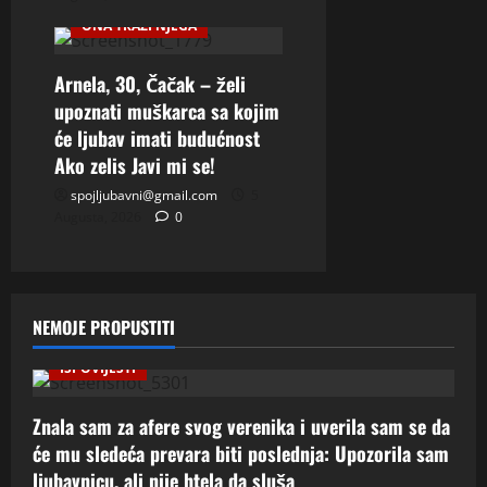
ONA TRAZI NJEGA
Arnela, 30, Čačak – želi
upoznati muškarca sa kojim
će ljubav imati budućnost
Ako zelis Javi mi se!
spojljubavni@gmail.com
5
Augusta, 2026
0
NEMOJE PROPUSTITI
ISPOVIJESTI
Znala sam za afere svog verenika i uverila sam se da
će mu sledeća prevara biti poslednja: Upozorila sam
ljubavnicu, ali nije htela da sluša