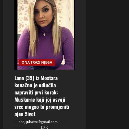
ONA TRAZI NJEGA
Lana (39) iz Mostara
konačno je odlučila
napraviti prvi korak:
Muškarac koji joj osvoji
srce mogao bi promijeniti
njen život
spojljubavni@gmail.com
6
Augusta, 2026
0