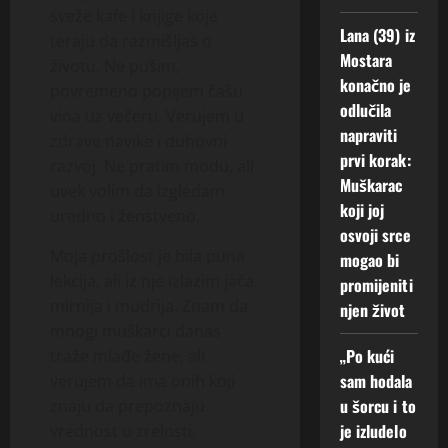
sveže kafe i knjige koje
Lana (39) iz
teraju da razmišljaš o
Mostara
životu. Ne pušim,
konačno je
povremeno popijem čašu
odlučila
vina uz večeru. Verujem u
napraviti
zdrave navike i duhovni
prvi korak:
razvoj. Ne pratim modu, ali
Muškarac
uvek volim da izgledam
koji joj
uredno i ženstveno.
osvoji srce
Moja prošlost je bila puna
mogao bi
lekcija, ali iz nje izlazim jača,
promijeniti
mirnija i mudrija. Znam da
njen život
mnogi muškarci danas
„Po kući
traže mlađe žene, ali
sam hodala
verujem da ima onih koji
u šorcu i to
znaju da prepoznaju
je izludelo
vrednost u zrelosti,