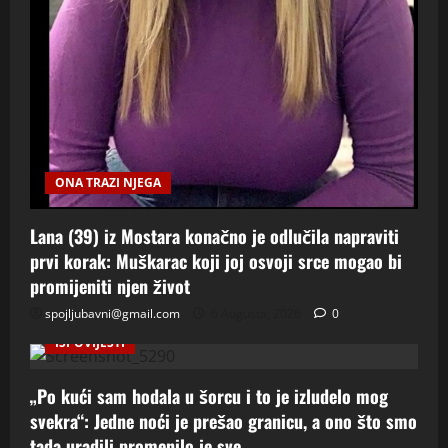
ONA TRAZI NJEGA
Lana (39) iz Mostara konačno je odlučila napraviti
prvi korak: Muškarac koji joj osvoji srce mogao bi
promijeniti njen život
spojljubavni@gmail.com
6 Augusta, 2026
0
ISPOVIJESTI
„Po kući sam hodala u šorcu i to je izludelo mog
svekra“: Jedne noći je prešao granicu, a ono što smo
tada uradili promenilo je sve