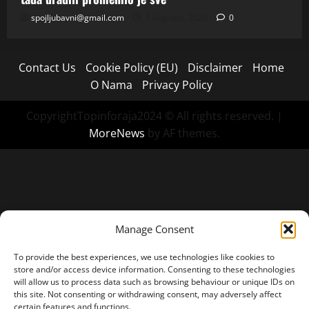
spojljubavni@gmail.com
5 Augusta, 2026
0
Contact Us
Cookie Policy (EU)
Disclaimer
Home
O Nama
Privacy Policy
CopyrightTopinforaja2024 © All rights reserved.
|
MoreNews
by AF themes.
Manage Consent
To provide the best experiences, we use technologies like cookies to
store and/or access device information. Consenting to these technologies
will allow us to process data such as browsing behaviour or unique IDs on
this site. Not consenting or withdrawing consent, may adversely affect
certain features and functions.