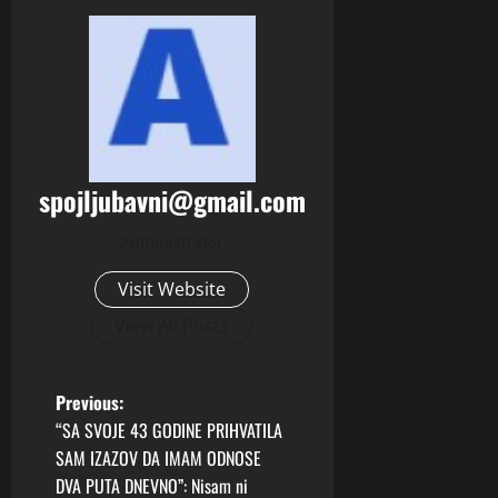
spojljubavni@gmail.com
Administrator
Visit Website
View All Posts
P
Previous:
“SA SVOJE 43 GODINE PRIHVATILA
o
SAM IZAZOV DA IMAM ODNOSE
DVA PUTA DNEVNO”: Nisam ni