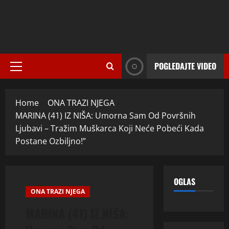
POGLEDAJTE VIDEO
Primary
Menu
Home
ONA TRAZI NJEGA
MARINA (41) IZ NIŠA: Umorna Sam Od Površnih
Ljubavi – Tražim Muškarca Koji Neće Pobeći Kada
Postane Ozbiljno!”
OGLAS
ONA TRAZI NJEGA
MARINA (41) IZ NIŠA: