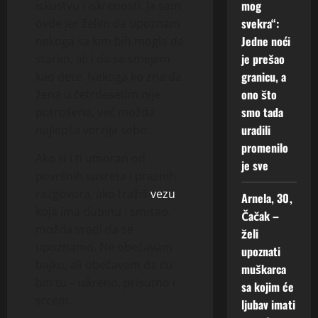
mog
iskustvu i iskrenosti. Ja sam
svekra“:
ovde jer želim da upoznam
Jedne noći
nekoga sa kim bih mogla da
je prešao
starim, ali i da se smejem
granicu, a
kao dete. Nekoga ko zna da
ono što
žena u četrdesetim nije
smo tada
potrošena, već možda
uradili
najlepša verzija sebe.
promenilo
Ako si i ti umoran od
je sve
površnih susreta i praznih
razgovora, ako tražiš
vezu
Arnela, 30,
koja ima dubinu i smisao,
Čačak –
možda vredi da se
želi
upoznamo. Ne obećavam
upoznati
bajku, ali obećavam da ću
muškarca
biti tu – iskreno, prisutno i
sa kojim će
srcem.
ljubav imati