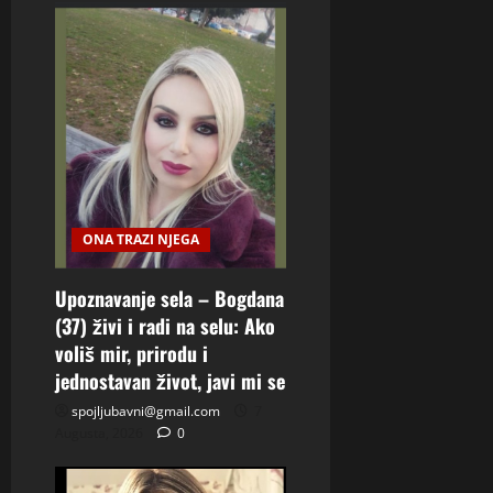
ONA TRAZI NJEGA
Upoznavanje sela – Bogdana
(37) živi i radi na selu: Ako
voliš mir, prirodu i
jednostavan život, javi mi se
spojljubavni@gmail.com
7
Augusta, 2026
0