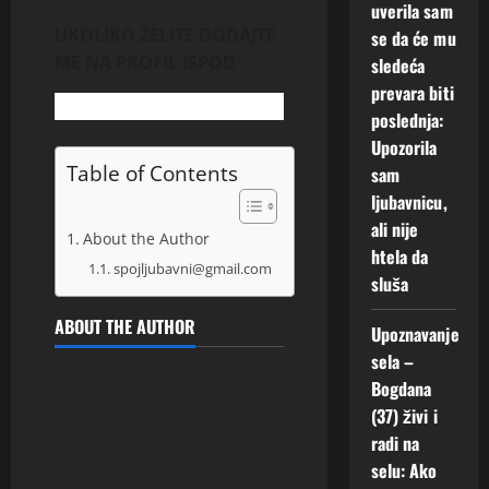
uverila sam
UKOLIKO ŽELITE DODAJTE
se da će mu
ME NA PROFIL ISPOD
sledeća
prevara biti
poslednja:
Upozorila
Table of Contents
sam
ljubavnicu,
ali nije
About the Author
htela da
spojljubavni@gmail.com
sluša
ABOUT THE AUTHOR
Upoznavanje
sela –
Bogdana
(37) živi i
radi na
selu: Ako