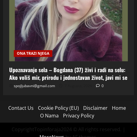
ONA TRAZI NJEGA
Upoznavanje sela – Bogdana (37) živi i radi na selu:
Ako voliš mir, prirodu i jednostavan život, javi mi se
spojljubavni@gmail.com
7 Augusta, 2026
0
Contact Us
Cookie Policy (EU)
Disclaimer
Home
O Nama
Privacy Policy
CopyrightTopinforaja2024 © All rights reserved.
|