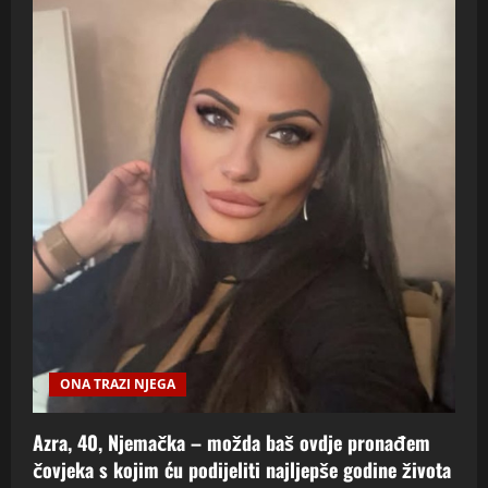
ONA TRAZI NJEGA
Azra, 40, Njemačka – možda baš ovdje pronađem
čovjeka s kojim ću podijeliti najljepše godine života