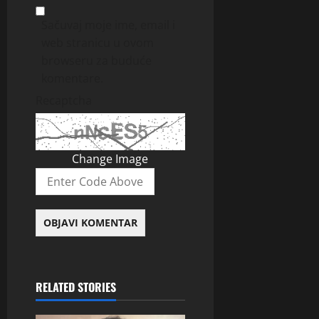
Sačuvaj moje ime, email i
web stranicu u ovom
browseru za buduće
komentare.
Recaptcha
Change Image
RELATED STORIES