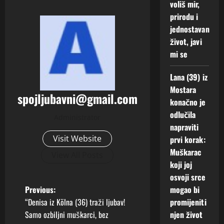
voliš mir,
prirodu i
jednostavan
život, javi
mi se
Lana (39) iz
Mostara
spojljubavni@gmail.com
konačno je
odlučila
Administrator
napraviti
Visit Website
prvi korak:
Muškarac
View All Posts
koji joj
osvoji srce
P
Previous:
mogao bi
“Denisa iz Kölna (36) traži ljubav!
promijeniti
o
Samo ozbiljni muškarci, bez
njen život