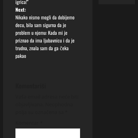
igrica!”
s
Next:
t
Nikako nismo mogli da dobijemo
decu, bila sam sigurna da je
n
problem u njemu: Kada mi je
priznao da ima ljubavnicu i da je
a
trudna, znala sam da ga čeka
v
pakao
i
g
Komentariši
a
Vaša email adresa neće biti
objavljivana.
Neophodna
t
polja su označena sa
*
i
Komentar
*
o