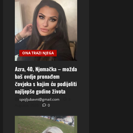
ONA TRAZI NJEGA
Azra, 40, Njemačka – možda
baš ovdje pronađem
čovjeka s kojim ću podijeliti
najljepše godine života
spojljubavni@gmail.com
8
Augusta, 2026
0