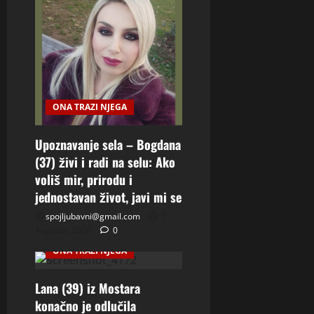
ONA TRAZI NJEGA
Upoznavanje sela – Bogdana
(37) živi i radi na selu: Ako
voliš mir, prirodu i
jednostavan život, javi mi se
spojljubavni@gmail.com
7
Augusta, 2026
0
ONA TRAZI NJEGA
Lana (39) iz Mostara
konačno je odlučila