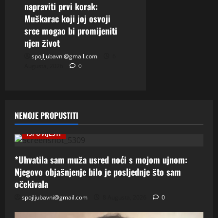
napraviti prvi korak:
Muškarac koji joj osvoji
srce mogao bi promijeniti
njen život
spojljubavni@gmail.com
6
Augusta, 2026
0
NEMOJE PROPUSTITI
ISPOVIJESTI
*Uhvatila sam muža usred noći s mojom ujnom:
Njegovo objašnjenje bilo je posljednje što sam
očekivala
spojljubavni@gmail.com
8 Augusta, 2026
0