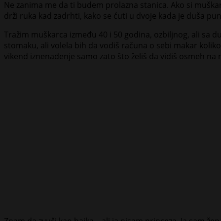
Ne zanima me da ti budem prolazna stanica. Ako si muškarac 
drži ruka kad zadrhti, kako se ćuti u dvoje kada je duša pun
Tražim muškarca između 40 i 50 godina, ozbiljnog, ali sa 
stomaku, ali volela bih da vodiš računa o sebi makar koliko i
vikend iznenađenje samo zato što želiš da vidiš osmeh na 
Znam da zvuči kao bajka – ali ja nisam princeza. Ja sam žen