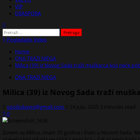
VIP
DIJASPORA
Pretraga:
Pogledajte Video
Home
ONA TRAZI NJEGA
Milica (39) iz Novog Sada traži muškarca koji neće pobe
ONA TRAZI NJEGA
Milica (39) iz Novog Sada traži muška
spojljubavni@gmail.com
24 Jula, 2025
3 minutes read
0
Zovem se Milica, imam 39 godina i živim u Novom Sadu. Mnog
osmeha koji nikada ne silazi s mog lica – čak ni onda kada 