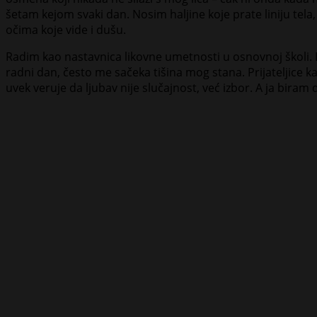
šetam kejom svaki dan. Nosim haljine koje prate liniju tela
očima koje vide i dušu.
Radim kao nastavnica likovne umetnosti u osnovnoj školi.
radni dan, često me sačeka tišina mog stana. Prijateljic
uvek veruje da ljubav nije slučajnost, već izbor. A ja biram