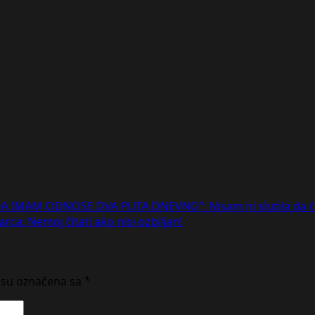
A IMAM ODNOSE DVA PUTA DNEVNO”: Nisam ni slutila da ću
rca: Nemoj čitati ako nisi ozbiljan!
 su označena sa
*