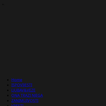
Skip
=
to
content
Primary
Home
Menu
ISPOVIJESTI
LJUBAV&VEZE
ONA TRAZI NJEGA
ZANIMLJIVOSTI
VIJESTI