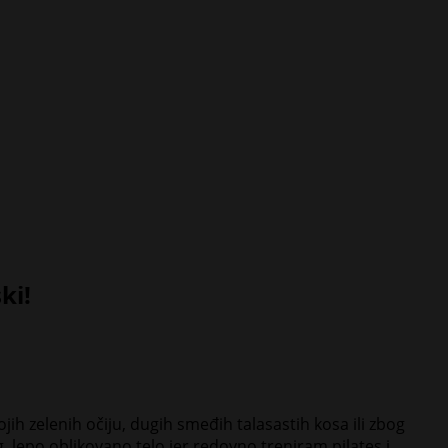
ki!
h zelenih očiju, dugih smeđih talasastih kosa ili zbog
, lepo oblikovano telo jer redovno treniram pilates i