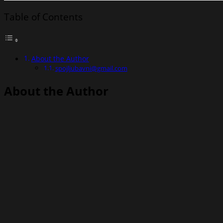
Table of Contents
About the Author
spojljubavni@gmail.com
About the Author