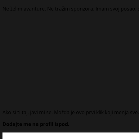
Ne želim avanture. Ne tražim sponzora. Imam svoj posao, svo
Ako si ti taj, javi mi se. Možda je ovo prvi klik koji menja
Dodajte me na profil ispod.