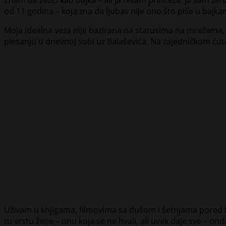
od 11 godina – koja zna da ljubav nije ono što piše u baj
Moja idealna veza nije bazirana na statusima na mrežama
plesanju u dnevnoj sobi uz Balaševića. Na zajedničkom ću
Uživam u knjigama, filmovima sa dušom i šetnjama pored
tu vrstu žene – onu koja se ne hvali, ali uvek daje sve – ond