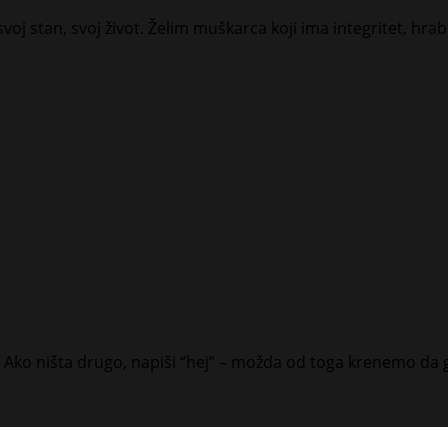
j stan, svoj život. Želim muškarca koji ima integritet, hrab
 sve. Ako ništa drugo, napiši “hej” – možda od toga krenemo da