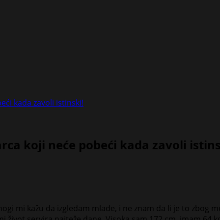
ći kada zavoli istinski!
rca koji neće pobeći kada zavoli istins
i mi kažu da izgledam mlađe, i ne znam da li je to zbog moji
mi život servira najteže dane. Visoka sam 172 cm, imam 64 kg