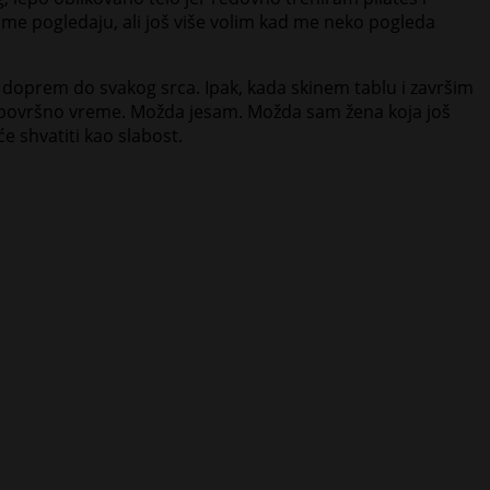
d me pogledaju, ali još više volim kad me neko pogleda
 doprem do svakog srca. Ipak, kada skinem tablu i završim
je površno vreme. Možda jesam. Možda sam žena koja još
će shvatiti kao slabost.