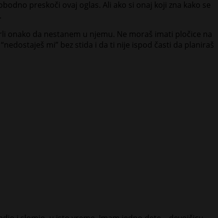
bodno preskoči ovaj oglas. Ali ako si onaj koji zna kako se
.
grli onako da nestanem u njemu. Ne moraš imati pločice na
“nedostaješ mi” bez stida i da ti nije ispod časti da planiraš
radio i slomio, u isto vreme. Imam jedno dete – devojčicu