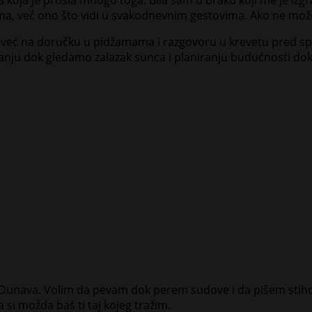
kama, već ono što vidi u svakodnevnim gestovima. Ako ne mož
, već na doručku u pidžamama i razgovoru u krevetu pred s
tanju dok gledamo zalazak sunca i planiranju budućnosti do
 Dunava. Volim da pevam dok perem sudove i da pišem stih
a si možda baš ti taj kojeg tražim.