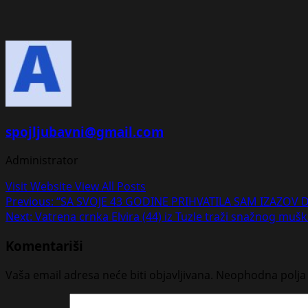
spojljubavni@gmail.com
Administrator
Visit Website
View All Posts
Post
Previous:
“SA SVOJE 43 GODINE PRIHVATILA SAM IZAZOV D
Next:
Vatrena crnka Elvira (44) iz Tuzle traži snažnog muška
navigation
Komentariši
Vaša email adresa neće biti objavljivana.
Neophodna polja