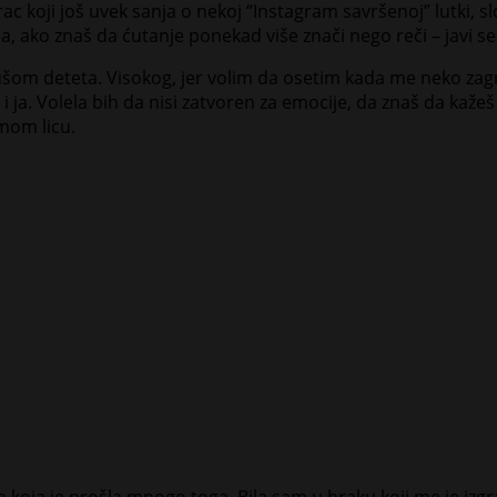
koji još uvek sanja o nekoj “Instagram savršenoj” lutki, slo
a, ako znaš da ćutanje ponekad više znači nego reči – javi se
dušom deteta. Visokog, jer volim da osetim kada me neko za
 ja. Volela bih da nisi zatvoren za emocije, da znaš da kažeš 
mom licu.
a koja je prošla mnogo toga. Bila sam u braku koji me je izg