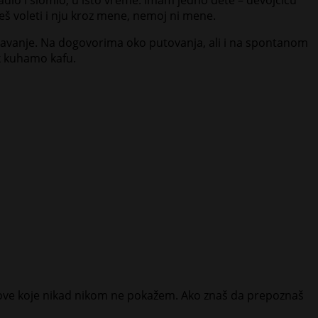
eš voleti i nju kroz mene, nemoj ni mene.
pavanje. Na dogovorima oko putovanja, ali i na spontanom
k kuhamo kafu.
ove koje nikad nikom ne pokažem. Ako znaš da prepoznaš