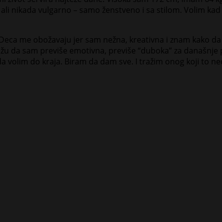
, ali nikada vulgarno – samo ženstveno i sa stilom. Volim ka
 Deca me obožavaju jer sam nežna, kreativna i znam kako da
e kažu da sam previše emotivna, previše “duboka” za današn
 da volim do kraja. Biram da dam sve. I tražim onog koji to ne