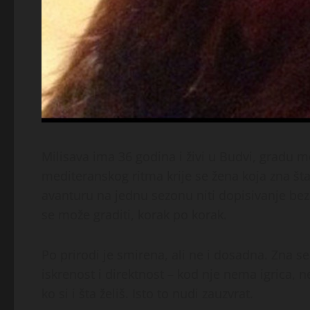
Milisava ima 36 godina i živi u Budvi, gradu mo
mediteranskog ritma krije se žena koja zna šta 
avanturu na jednu sezonu niti dopisivanje bez 
se može graditi, korak po korak.
Po prirodi je smirena, ali ne i dosadna. Zna se 
iskrenost i direktnost – kod nje nema igrica, ne
ko si i šta želiš. Isto to nudi zauzvrat.