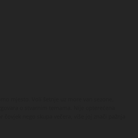
samo mjesto. Voli šetnje uz more van sezone,
razgovara o stvarnim temama. Nije opterećena
r čovjek nego skupa večera, više joj znači pažnja