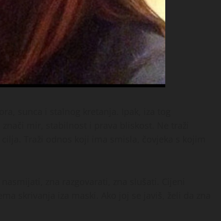
ra, sunca i stalnog kretanja. Ipak, iza tog
znači mir, stabilnost i prava bliskost. Ne traži
cilja. Traži odnos koji ima smisla, čovjeka s kojim
nasmijati, zna razgovarati, zna slušati. Cijeni
ma skrivanja iza maski. Ako joj se javiš, želi da zna