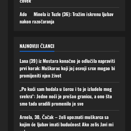
čovek”
se!
uz
men
3
Ado
na
Minela iz Tuzle (36): Tražim iskrenu ljubav
e“
Augusta,
nakon razočaranja
2026
2
0
Augusta,
2026
0
NAJNOVIJI ČLANCI
Lana (39) iz Mostara konačno je odlučila napraviti
prvi korak: Muškarac koji joj osvoji srce mogao bi
promijeniti njen život
„Po kući sam hodala u šorcu i to je izludelo mog
svekra“: Jedne noći je prešao granicu, a ono što
smo tada uradili promenilo je sve
Arnela, 30, Čačak – želi upoznati muškarca sa
kojim će ljubav imati budućnost Ako zelis Javi mi