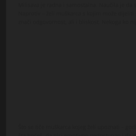
Milisava je radna i samostalna. Naučila je da s
Naprotiv – želi muškarca s kojim može dijelit
znači odgovornost, ali i bliskost. Nekoga ko ni
Što se tiče muškarca kojeg želi upoznati – god
šta hoćeš, da nisi emotivno nedostupan i da n