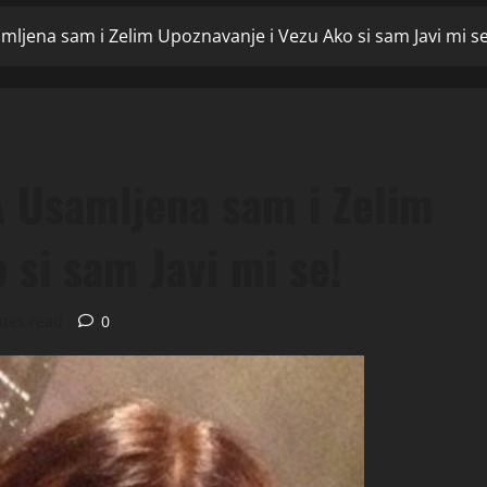
ljena sam i Zelim Upoznavanje i Vezu Ako si sam Javi mi se
 Usamljena sam i Zelim
 si sam Javi mi se!
tes read
0