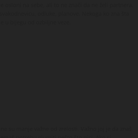
e osloni na sebe, ali to ne znači da ne želi partnera.
i svakodnevicu, odluke, planove. Nekoga ko zna šta
je u bijegu od ozbiljne veze.
ine su manje važne od zrelosti. Važno joj je da znaš
emaš potrebu glumiti nešto što nisi. Ako si