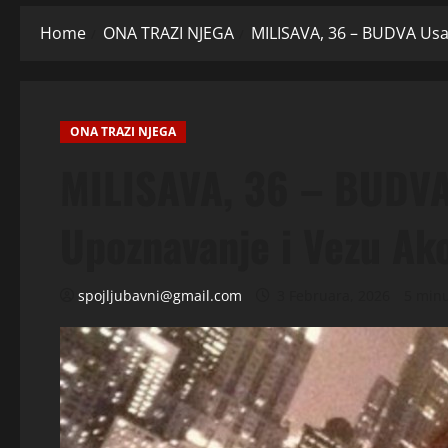
Home
ONA TRAZI NJEGA
MILISAVA, 36 – BUDVA Usam
ONA TRAZI NJEGA
MILISAVA, 36 – BUDVA
Upoznavanje i Vezu Ako
spojljubavni@gmail.com
3 Februara, 2026
5 minu