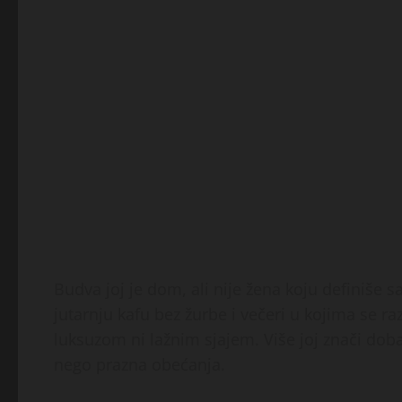
Budva joj je dom, ali nije žena koju definiše 
jutarnju kafu bez žurbe i večeri u kojima se 
luksuzom ni lažnim sjajem. Više joj znači doba
nego prazna obećanja.