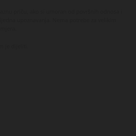
olaznu priču, ako si umoran od površnih odnosa i
 vrijedna upoznavanja. Nema potrebe za velikim
amjera.
 je dijeliti.