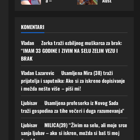
a –
Aust
karca
srce:
Mušk
imati
želi
rije
sa
„Mož
arac
budu
upoz
otkri
koji
da
koji
ćnos
nati
la
m će
baš
joj
t Ako
KOMENTARI
muš
šta
gradi
ovdje
osvoj
zelis
karca
dana
ti
upoz
i
Javi
koji
s
ljuba
nam
Vladan
na
Zorka traži ozbiljnog muškarca za brak:
srce
mi
je
najvi
v i
muš
moga
se!
“IMAM 33 GODINE I ZIVIM NA SELU ZELIM VEZU I
spre
še
budu
karca
o bi
BRAK
5
man
želi:
ćnos
koje
prom
Augusta,
za
„Ne
t
g
ijenit
2026
Vladan Lazarevic
na
Usamljena Mira (38) traži
prav
traži
dugo
i
0
4
prijatelja i saputnika: Ako si za iskreno dopisivanje
u
m
čeka
njen
Augusta,
i možda nešto više – piši mi!
ljuba
mno
m“
život
2026
v
go,
0
4
6
Ljubisav
na
Usamljena profesorka iz Novog Sada
AKO
samo
Augusta,
Augusta,
si
muš
traži gospodina za tihe večeri i duga razumevanja“
2026
2026
spre
karca
0
0
man i
koji
Ljubisav
na
MILICA(39) “Živim na selu, ali moje srce
ti
će
sanja ljubav – ako si iskren, možda si baš ti moj
Javi
biti