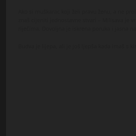
Ako si muškarac koji želi pravu ženu, a ne pr
znaš cijeniti jednostavne stvari – Milisava je
riječima. Dovoljna je iskrena poruka i jasna n
Budva je lijepa, ali je još ljepša kada imaš s kim