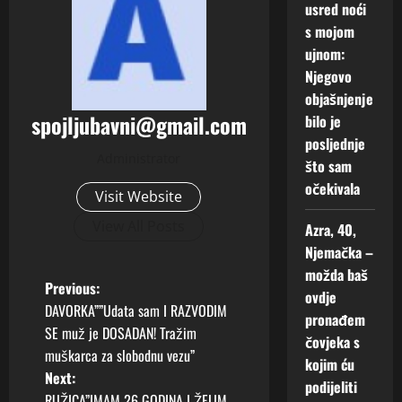
usred noći
s mojom
ujnom:
Njegovo
objašnjenje
spojljubavni@gmail.com
bilo je
posljednje
Administrator
što sam
očekivala
Visit Website
View All Posts
Azra, 40,
Njemačka –
možda baš
P
Previous:
ovdje
DAVORKA””Udata sam I RAZVODIM
pronađem
o
SE muž je DOSADAN! Tražim
čovjeka s
muškarca za slobodnu vezu”
s
kojim ću
Next:
podijeliti
RUŽICA”IMAM 26 GODINA I ŽELIM