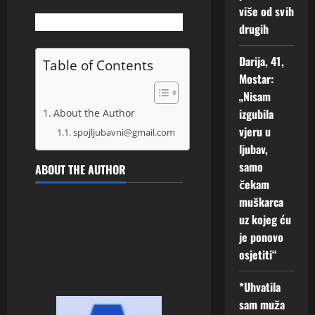
v
više od svih
o
drugih
t
Darija, 41,
Table of Contents
6
Mostar:
Augusta,
„Nisam
2026
izgubila
About the Author
0
vjeru u
spojljubavni@gmail.com
ljubav,
samo
ABOUT THE AUTHOR
čekam
muškarca
uz kojeg ću
je ponovo
osjetiti“
*Uhvatila
sam muža