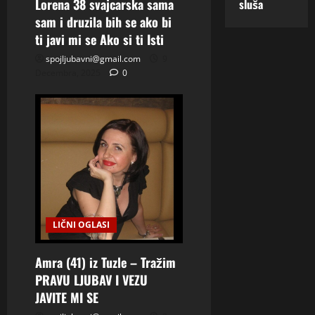
Lorena 38 svajcarska sama
sluša
sam i druzila bih se ako bi
ti javi mi se Ako si ti Isti
spojljubavni@gmail.com
9
Decembra, 2025
0
LIČNI OGLASI
Amra (41) iz Tuzle – Tražim
PRAVU LJUBAV I VEZU
JAVITE MI SE