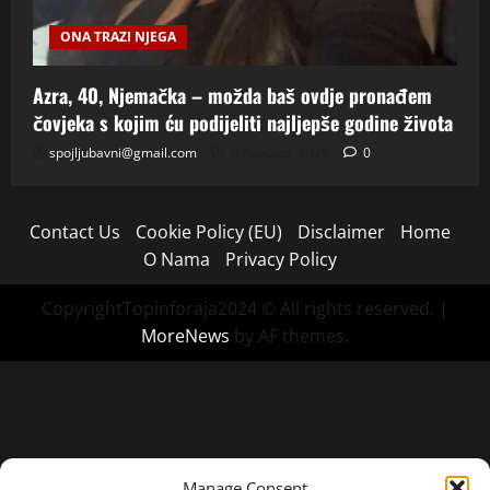
ONA TRAZI NJEGA
Azra, 40, Njemačka – možda baš ovdje pronađem
čovjeka s kojim ću podijeliti najljepše godine života
spojljubavni@gmail.com
8 Augusta, 2026
0
Contact Us
Cookie Policy (EU)
Disclaimer
Home
O Nama
Privacy Policy
CopyrightTopinforaja2024 © All rights reserved.
|
MoreNews
by AF themes.
Manage Consent