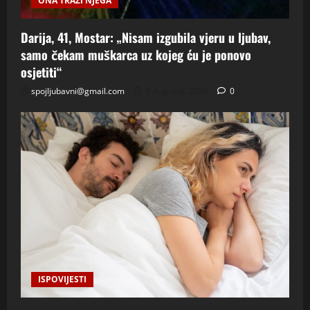
ONA TRAZI NJEGA
Darija, 41, Mostar: „Nisam izgubila vjeru u ljubav,
samo čekam muškarca uz kojeg ću je ponovo
osjetiti“
spojljubavni@gmail.com
8 Augusta, 2026
0
ISPOVIJESTI