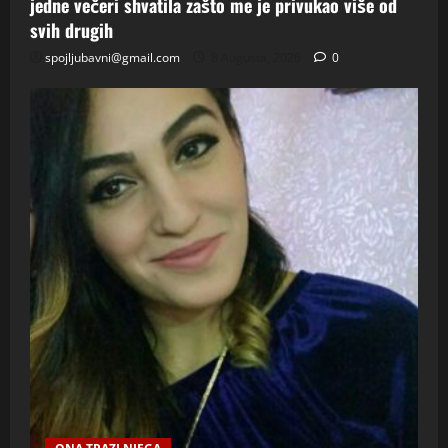
jedne večeri shvatila zašto me je privukao više od
svih drugih
spojljubavni@gmail.com
8 Augusta, 2026
0