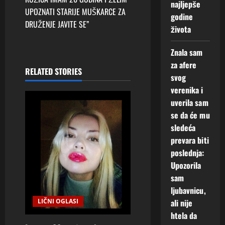
t
najljepše
UPOZNATI STARIJE MUŠKARCE ZA
godine
n
DRUŽENJE JAVITE SE”
života
a
Znala sam
v
za afere
RELATED STORIES
svog
i
verenika i
uverila sam
g
se da će mu
a
sledeća
prevara biti
t
poslednja:
Upozorila
i
sam
o
ljubavnicu,
LIČNI OGLASI
ali nije
n
htela da