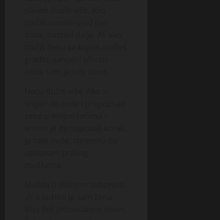
slavim duplo više. Ako
tražiš avanturu od par
dana, nastavi dalje. Ali ako
tražiš ženu sa kojom možeš
graditi, sanjati i uživati –
onda sam ja tvoj izbor.
Neću dužiti više. Ako si
stigao do ovde i prepoznao
sebe u mojim rečima –
vreme je da napraviš korak.
Ja sam ovde, spremna da
upoznam pravog
muškarca.
Možda ti delujem zahtevno,
ali u suštini ja sam žena
koja želi jednostavne stvari.