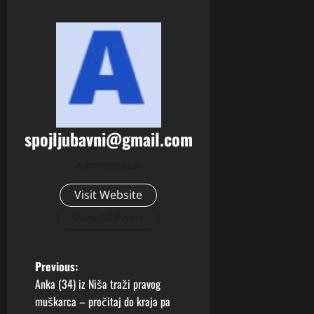
spojljubavni@gmail.com
Administrator
Visit Website
View All Posts
P
Previous:
Anka (34) iz Niša traži pravog
o
muškarca – pročitaj do kraja pa