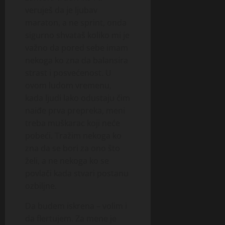
veruješ da je ljubav
maraton, a ne sprint, onda
sigurno shvataš koliko mi je
važno da pored sebe imam
nekoga ko zna da balansira
strast i posvećenost. U
ovom ludom vremenu,
kada ljudi lako odustaju čim
naiđe prva prepreka, meni
treba muškarac koji neće
pobeći. Tražim nekoga ko
zna da se bori za ono što
želi, a ne nekoga ko se
povlači kada stvari postanu
ozbiljne.
Da budem iskrena – volim i
da flertujem. Za mene je