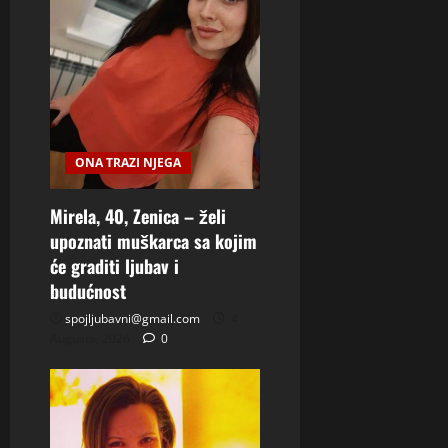
ONA TRAZI NJEGA
Mirela, 40, Zenica – želi
upoznati muškarca sa kojim
će graditi ljubav i
budućnost
spojljubavni@gmail.com
4
Augusta, 2026
0