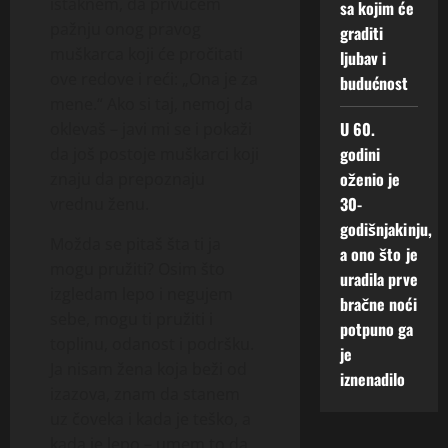
istaknem, da privučem
sa kojim će
pažnju onog pravog
graditi
muškarca koji će pročitati
ljubav i
ove redove i reći: „Ona je za
budućnost
mene.“ Ako si taj, nemoj da
U 60.
oklevaš – javi mi se i pokaži
godini
da još postoje muškarci koji
oženio je
znaju da prepoznaju
30-
vrednu ženu.
godišnjakinju,
Možda se pitaš šta ti ja
a ono što je
mogu pružiti? Osim što
uradila prve
izgledam lepo i negujem
bračne noći
sebe, mogu ti pružiti i
potpuno ga
toplinu, odanost i podršku.
je
Ja nisam žena koja beži od
iznenadilo
izazova, znam da stanem
uz čoveka i kada je teško, a
kada je lepo – umem to da