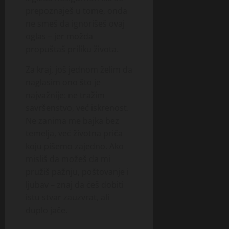
prepoznaješ u tome, onda
ne smeš da ignorišeš ovaj
oglas – jer možda
propuštaš priliku života.
Za kraj, još jednom želim da
naglasim ono što je
najvažnije: ne tražim
savršenstvo, već iskrenost.
Ne zanima me bajka bez
temelja, već životna priča
koju pišemo zajedno. Ako
misliš da možeš da mi
pružiš pažnju, poštovanje i
ljubav – znaj da ćeš dobiti
istu stvar zauzvrat, ali
duplo jače.