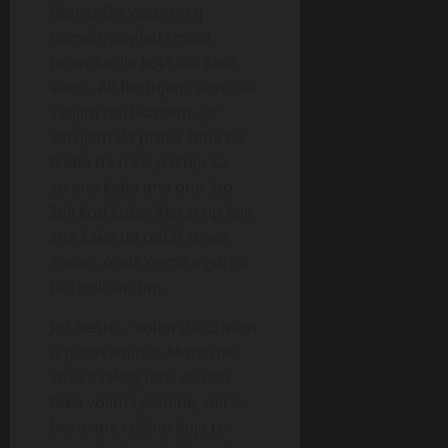
flert začin veze, onaj
osmeh, pogled i mala
provokacija koja održava
vatru. Ali flertujem samo sa
svojim muškarcem, jer
verujem da prava žena ne
treba da traži pažnju sa
strane kada ima ono što
želi kod kuće. Ako si tip koji
zna kako da održi strast
živom, onda ćemo sigurno
biti odličan tim.
Još nešto – volim da uživam
u putovanjima. More me
zove svakog leta, ali isto
tako volim i planine, miris
borovine i tišinu koja te