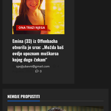
ONA TRAZI NJEGA
Emina (33) iz Offenbacha
otvorila je srce: „Možda baš
ovdje upoznam muškarca
kojeg dugo čekam“
spojljubavni@gmail.com
4
Augusta, 2026
0
NEMOJE PROPUSTITI