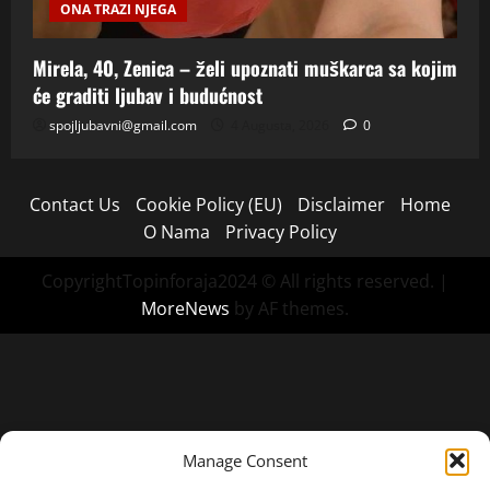
ONA TRAZI NJEGA
Mirela, 40, Zenica – želi upoznati muškarca sa kojim
će graditi ljubav i budućnost
spojljubavni@gmail.com
4 Augusta, 2026
0
Contact Us
Cookie Policy (EU)
Disclaimer
Home
O Nama
Privacy Policy
CopyrightTopinforaja2024 © All rights reserved.
|
MoreNews
by AF themes.
Manage Consent