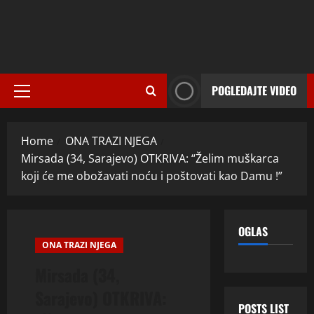
POGLEDAJTE VIDEO
Primary
Menu
Home
ONA TRAZI NJEGA
Mirsada (34, Sarajevo) OTKRIVA: “Želim muškarca
koji će me obožavati noću i poštovati kao Damu !”
OGLAS
ONA TRAZI NJEGA
Mirsada (34,
Sarajevo) OTKRIVA:
POSTS LIST