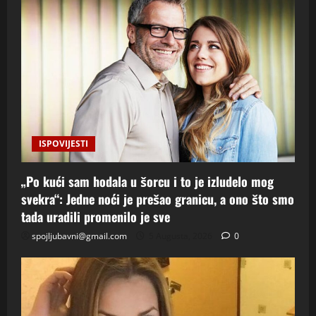
ISPOVIJESTI
„Po kući sam hodala u šorcu i to je izludelo mog
svekra“: Jedne noći je prešao granicu, a ono što smo
tada uradili promenilo je sve
spojljubavni@gmail.com
5 Augusta, 2026
0