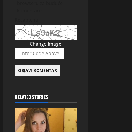
browseru za buduće
komentare.
Recaptcha
Change Image
RELATED STORIES