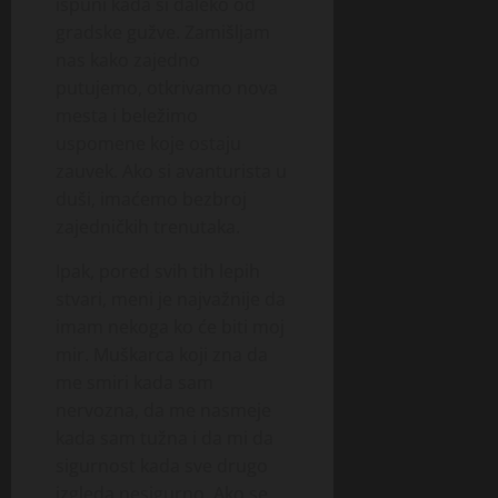
ispuni kada si daleko od
gradske gužve. Zamišljam
nas kako zajedno
putujemo, otkrivamo nova
mesta i beležimo
uspomene koje ostaju
zauvek. Ako si avanturista u
duši, imaćemo bezbroj
zajedničkih trenutaka.
Ipak, pored svih tih lepih
stvari, meni je najvažnije da
imam nekoga ko će biti moj
mir. Muškarca koji zna da
me smiri kada sam
nervozna, da me nasmeje
kada sam tužna i da mi da
sigurnost kada sve drugo
izgleda nesigurno. Ako se