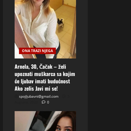
ONA TRAZI NJEGA
Arnela, 30, Čačak – želi
upoznati muškarca sa kojim
će ljubav imati budućnost
Ako zelis Javi mi se!
spojljubavni@gmail.com
5
Augusta, 2026
0