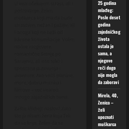
25 godina
U vezi očekujem strast, ali i
mlađeg:
poštovanje. Želim
Posle deset
muškarca koji zna da bude
godina
strastven, nežan i pažljiv, ali
zajedničkog
i onoga koji ne beži od
života
iskrene komunikacije. Volim
ostala je
noćne razgovore,
sama, a
romantične šetnje po
njegove
Sarajevu, ali isto tako i
reči dugo
spontana putovanja i
nije mogla
avanture. Ako voliš planine,
da zaboravi
more, dobru muziku i
filmove – već imamo
Mirela, 40,
mnogo zajedničkih tema.
Zenica –
Zašto klikbejt naslov? Zato
želi
što ja nisam žena koja želi
upoznati
da se krije. Želim da se
muškarca