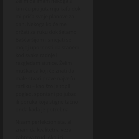
Želim da imam nekoga s
kim ću piti jutarnju kafu dok
mi priča svoje planove za
dan. Nekoga ko će me
držati za ruku dok šetamo
Baščaršijom i smejati se
mojoj upornosti da stanem
kod svake radnje i
razgledam sitnice. Želim
muškarca koji će znati da
male stvari prave najveću
razliku – kao što je topli
pogled, spontani poljubac
ili poruka koja stigne tačno
onda kada je potrebna.
Nisam perfekcionista, ali
znam da kvalitetna veza
zahteva trud. Ako i ti