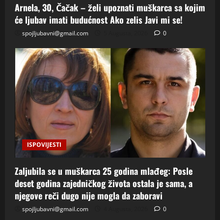
Arnela, 30, Čačak – želi upoznati muškarca sa kojim
će ljubav imati budućnost Ako zelis Javi mi se!
spojljubavni@gmail.com
5 Augusta, 2026
0
ISPOVIJESTI
Zaljubila se u muškarca 25 godina mlađeg: Posle
deset godina zajedničkog života ostala je sama, a
njegove reči dugo nije mogla da zaboravi
spojljubavni@gmail.com
4 Augusta, 2026
0