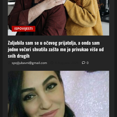
ISPOVIJESTI
Zaljubila sam se u očevog prijatelja, a onda sam
jedne večeri shvatila zašto me je privukao više od
svih drugih
spojljubavni@gmail.com
8 Augusta, 2026
0