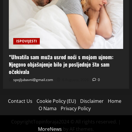
ISPOVIJESTI
*Uhvatila sam muža usred noći s mojom ujnom:
Njegovo objašnjenje bilo je posljednje što sam
očekivala
spojljubavni@gmail.com
8 Augusta, 2026
0
Contact Us
Cookie Policy (EU)
Disclaimer
Home
O Nama
Privacy Policy
CopyrightTopinforaja2024 © All rights reserved.
|
MoreNews
by AF themes.