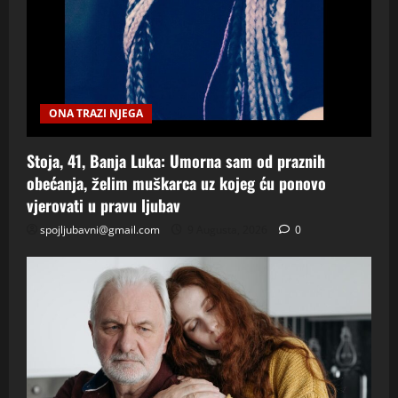
ONA TRAZI NJEGA
Stoja, 41, Banja Luka: Umorna sam od praznih
obećanja, želim muškarca uz kojeg ću ponovo
vjerovati u pravu ljubav
spojljubavni@gmail.com
9 Augusta, 2026
0