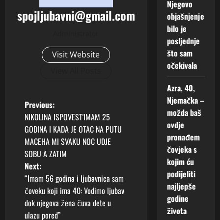
Njegovo
spojljubavni@gmail.com
objašnjenje
bilo je
Administrator
posljednje
što sam
Visit Website
očekivala
View All Posts
Azra, 40,
Njemačka –
P
Previous:
možda baš
NIKOLINA ISPOVEST'IMAM 25
o
ovdje
GODINA I KADA JE OTAC NA PUTU
pronađem
MACEHA MI SVAKU NOC UDJE
s
čovjeka s
SOBU A ZATIM
kojim ću
t
Next:
podijeliti
“Imam 56 godina i ljubavnica sam
n
najljepše
čoveku koji ima 40: Vodimo ljubav
godine
dok njegova žena čuva dete u
a
života
ulazu pored”