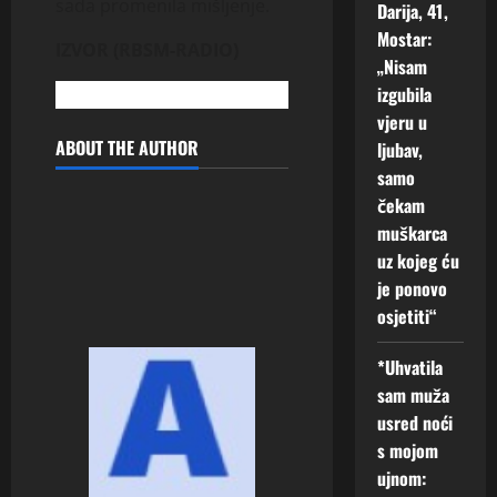
sada promenila mišljenje.
Darija, 41,
Mostar:
IZVOR (RBSM-RADIO)
„Nisam
izgubila
vjeru u
ABOUT THE AUTHOR
ljubav,
samo
čekam
muškarca
uz kojeg ću
je ponovo
osjetiti“
*Uhvatila
sam muža
usred noći
s mojom
ujnom: