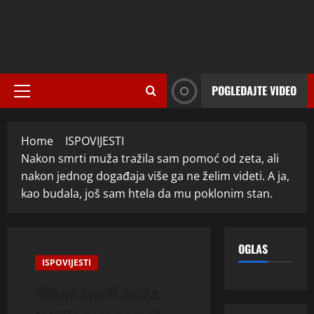
POGLEDAJTE VIDEO
Primary
Menu
Home
ISPOVIJESTI
Nakon smrti muža tražila sam pomoć od zeta, ali
nakon jednog događaja više ga ne želim videti. A ja,
kao budala, još sam htela da mu poklonim stan.
OGLAS
ISPOVIJESTI
Nakon smrti muža