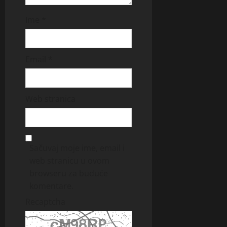
Ime
*
Email
*
Web stranica
Sačuvaj moje ime, email i
web stranicu u ovom
browseru za buduće
komentare.
Recaptcha