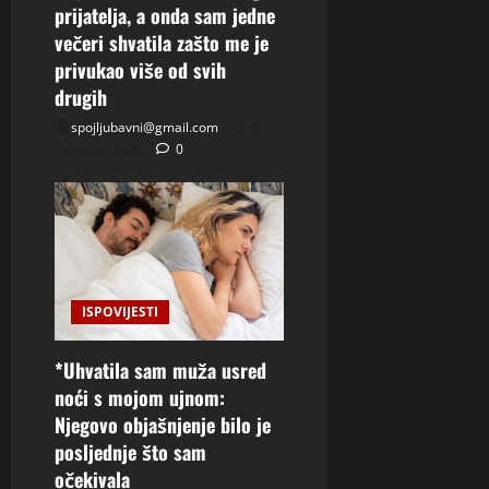
prijatelja, a onda sam jedne
večeri shvatila zašto me je
privukao više od svih
drugih
spojljubavni@gmail.com
8
Augusta, 2026
0
ISPOVIJESTI
*Uhvatila sam muža usred
noći s mojom ujnom:
Njegovo objašnjenje bilo je
posljednje što sam
očekivala