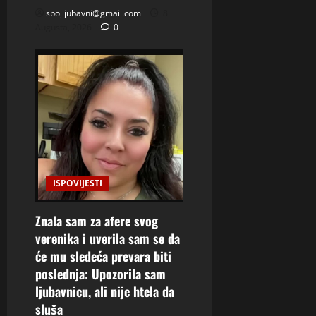
spojljubavni@gmail.com
8
Augusta, 2026
0
ISPOVIJESTI
Znala sam za afere svog
verenika i uverila sam se da
će mu sledeća prevara biti
poslednja: Upozorila sam
ljubavnicu, ali nije htela da
sluša