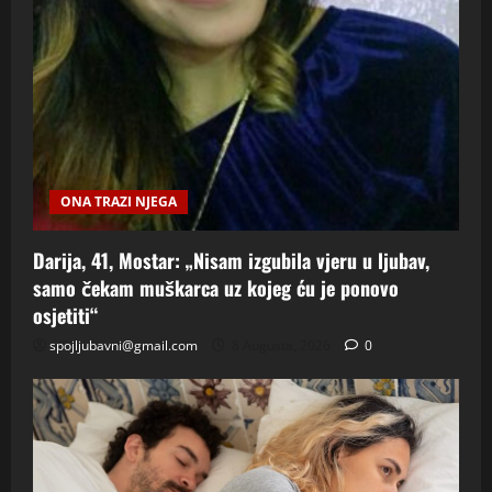
ONA TRAZI NJEGA
Darija, 41, Mostar: „Nisam izgubila vjeru u ljubav,
samo čekam muškarca uz kojeg ću je ponovo
osjetiti“
spojljubavni@gmail.com
8 Augusta, 2026
0