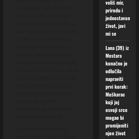
savršena nekad sam
voliš mir,
tvrdoglava nekad previše
prirodu i
emotivna ali uvijek sam
jednostavan
autentična ako voliš ženu
život, javi
koja zna kada obući haljinu
mi se
i štikle a kada trenerku i
patike vjeruj mi da ćeš se
Lana (39) iz
osjećati posebno pored
Mostara
mene nisam dama iz bajke
konačno je
ali sam žena od krvi i mesa
odlučila
koja zna voljeti iskreno ako
napraviti
tražiš avanturu na jednu
prvi korak:
noć onda nisi na pravom
Muškarac
mjestu ako tražiš
koji joj
partnericu za život onda
osvoji srce
vrijedi da mi se javiš
mogao bi
promijeniti
šta možeš očekivati sa
njen život
mnom šetnje bašćaršijom