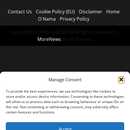
Contact Us
Cookie Policy (EU)
Disclaimer
Home
O Nama
Privacy Policy
CopyrightTopinforaja2024 © All rights reserved.
|
MoreNews
by AF themes.
Manage Consent
To provide the best experiences, we use technologies like cookies to
store and/or access device information. Consenting to these technologies
will allow us to process data such as browsing behaviour or unique IDs on
this site. Not consenting or withdrawing consent, may adversely affect
certain features and functions.
Accept