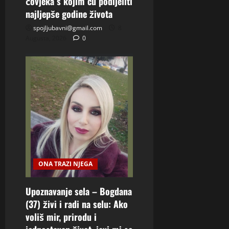
čovjeka s kojim ću podijeliti
najljepše godine života
spojljubavni@gmail.com
8
Augusta, 2026
0
ONA TRAZI NJEGA
Upoznavanje sela – Bogdana
(37) živi i radi na selu: Ako
voliš mir, prirodu i