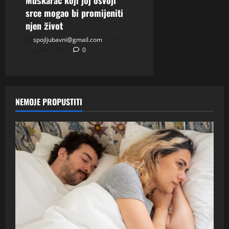
Muškarac koji joj osvoji
srce mogao bi promijeniti
njen život
spojljubavni@gmail.com
6
Augusta, 2026
0
NEMOJE PROPUSTITI