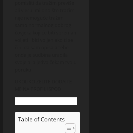
pomisliti da tražim previše
ali vjeruj mi ono što tražim
nije nemoguće tražim
samo normalnog dobrog
čovjeka koji će biti spreman
voljeti i biti voljen ako ti se
čini da sam opisala tebe
onda je sudbina uradila
svoje a ja jedva čekam tvoju
poruku
UKOLIKO ZELITE DODAJTE
ME NA PROFIL ISPOD
Table of Contents