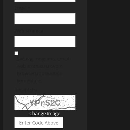
Email
*
Web stranica
Sačuvaj moje ime, email i
web stranicu u ovom
browseru za buduće
komentare.
Recaptcha
Change Image