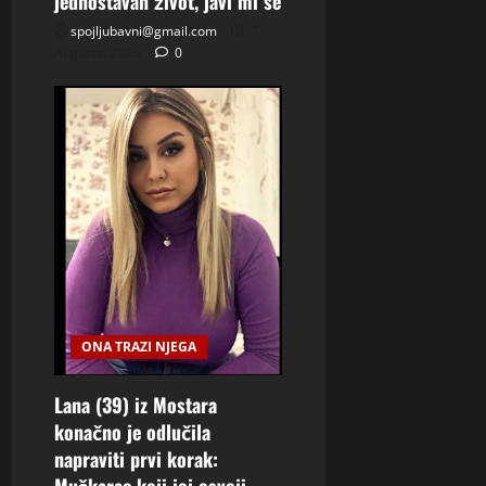
jednostavan život, javi mi se
spojljubavni@gmail.com
7
Augusta, 2026
0
ONA TRAZI NJEGA
Lana (39) iz Mostara
konačno je odlučila
napraviti prvi korak: