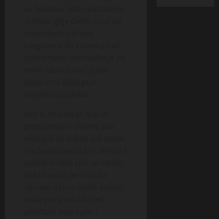
uz baklavu i kafu putovanja
u dvoje gdje ćemo stvarati
uspomene iskrene
razgovore do kasno u noć
povremeno iznenađenje jer
volim obradovati ljude
sitnicama život pun
smijeha i podrške
ako si muškarac koji se
prepoznao u ovome ako
vjeruješ da ljubav još uvijek
može pobijediti brz tempo i
površne veze javi se nemoj
čekati sutra jer možda
upravo danas može početi
naša priča možda ćeš
pročitati ovaj oglas i