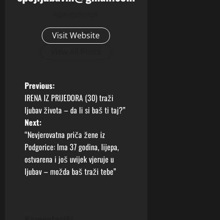
Administrator
Visit Website
View All Posts
P
Previous:
IRENA IZ PRIJEDORA (30) traži
o
ljubav života – da li si baš ti taj?”
Next:
s
“Nevjerovatna priča žene iz
t
Podgorice: Ima 37 godina, lijepa,
ostvarena i još uvijek vjeruje u
n
ljubav – možda baš traži tebe”
a
v
Komentariši