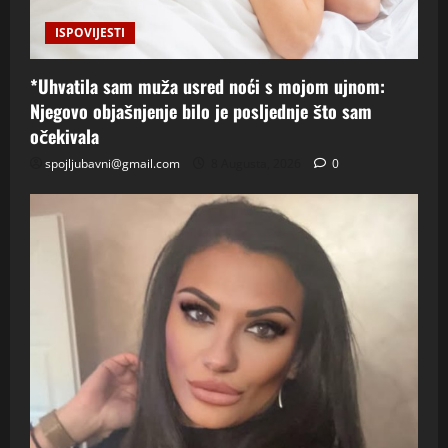
ISPOVIJESTI
*Uhvatila sam muža usred noći s mojom ujnom:
Njegovo objašnjenje bilo je posljednje što sam
očekivala
spojljubavni@gmail.com
8 Augusta, 2026
0