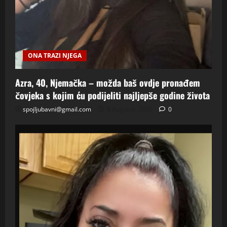
ONA TRAZI NJEGA
Azra, 40, Njemačka – možda baš ovdje pronađem
čovjeka s kojim ću podijeliti najljepše godine života
spojljubavni@gmail.com
8 Augusta, 2026
0