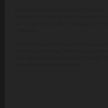
Zovem se Nina, imam 43 godine i živim sama
delu grada. Iza mene su godine posvećene poslu
sam u životnoj fazi kada mi nedostaje ono naj
muškarca.
U meni ćete pronaći ženu sa stilom, osećajem z
razume i bude oslonac. Volim duge razgovore u
duše. Moj dom je topao, uređen s ljubavlju, i 
bliskost i otvorenu komunikaciju.