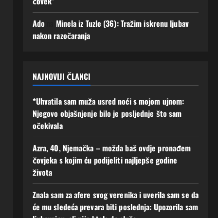
čovek”
Augusta,
Augusta,
2026
2026
Ado
na
Minela iz Tuzle (36): Tražim iskrenu ljubav
0
0
nakon razočaranja
NAJNOVIJI ČLANCI
*Uhvatila sam muža usred noći s mojom ujnom:
Njegovo objašnjenje bilo je posljednje što sam
očekivala
Azra, 40, Njemačka – možda baš ovdje pronađem
čovjeka s kojim ću podijeliti najljepše godine
života
Znala sam za afere svog verenika i uverila sam se da
će mu sledeća prevara biti poslednja: Upozorila sam