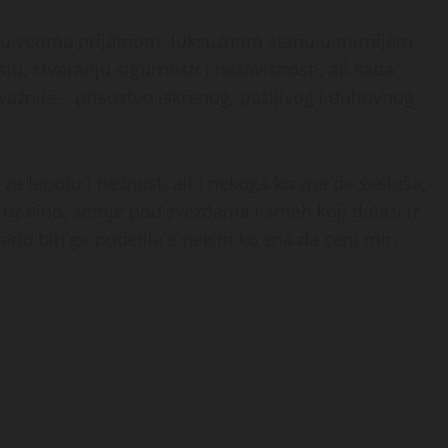
 u veoma prijatnom, luksuznom stanu u mirnijem
, stvaranju sigurnosti i nezavisnosti, ali sada
važnije – prisustvo iskrenog, pažljivog i duhovnog
a lepotu i nežnost, ali i nekoga ko zna da sasluša,
z vino, šetnje pod zvezdama i smeh koji dolazi iz
rado bih ga podelila s nekim ko zna da ceni mir,