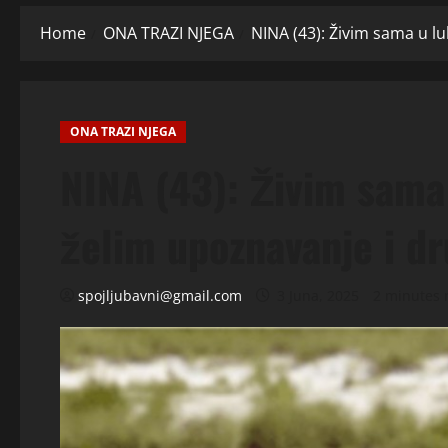
Home
ONA TRAZI NJEGA
NINA (43): Živim sama u l
ONA TRAZI NJEGA
NINA (43): Živim sama
želim upoznavanje i dr
spojljubavni@gmail.com
3 Juna, 2025
2 minutes 