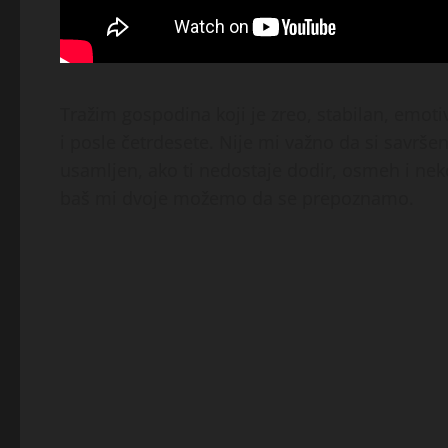
Tražim gospodina koji je zreo, stabilan, emoti
i posle četrdesete. Nije mi važno da si savršen 
usamljen, ako ti nedostaje dodir, osmeh i ne
baš mi dvoje možemo da se prepoznamo.