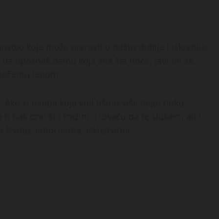
stvo koje može prerasti u nešto dublje i iskrenije.
š da upoznaš damu koja zna šta hoće, javi mi se.
 nečemu lepom.
 Ako si osoba koja voli tišinu više nego buku,
 ti baš ono što tražim. Uživaću da te slušam, ali i
 životu, emocijama, iskustvima.