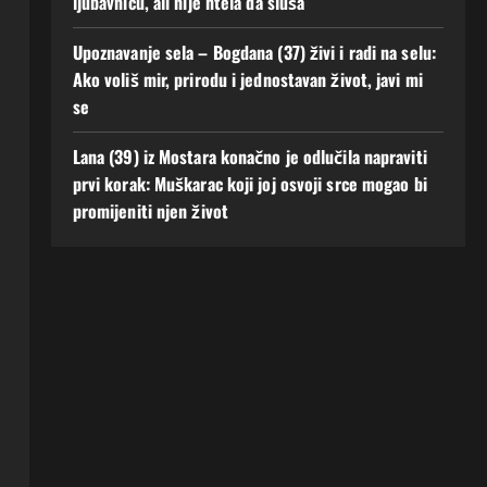
ljubavnicu, ali nije htela da sluša
Upoznavanje sela – Bogdana (37) živi i radi na selu:
Ako voliš mir, prirodu i jednostavan život, javi mi
se
Lana (39) iz Mostara konačno je odlučila napraviti
prvi korak: Muškarac koji joj osvoji srce mogao bi
promijeniti njen život