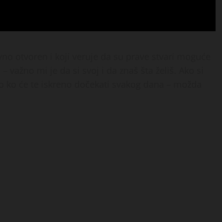
vno otvoren i koji veruje da su prave stvari moguće
– važno mi je da si svoj i da znaš šta želiš. Ako si
ko ko će te iskreno dočekati svakog dana – možda