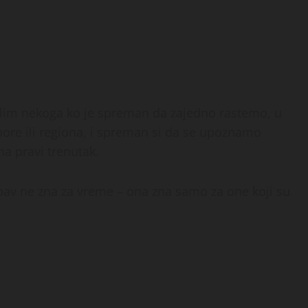
elim nekoga ko je spreman da zajedno rastemo, u
aspore ili regiona, i spreman si da se upoznamo
na pravi trenutak.
bav ne zna za vreme – ona zna samo za one koji su