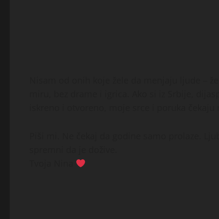
Nisam od onih koje žele da menjaju ljude – ž
miru, bez drame i igrica. Ako si iz Srbije, dij
iskreno i otvoreno, moje srce i poruka čekaju 
Piši mi. Ne čekaj da godine samo prolaze. Lju
spremni da je dožive.
Tvoja Nina