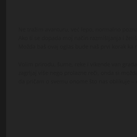
Ne tražim avanturu, već lepo, normalno poznan
Ako ti se dopada moj način razmišljanja i želi
Možda baš ovaj oglas bude naš prvi korak ka
Volim prirodu, šume, reke i vikende van grada.
zagrljaj više nego prolazne reči, onda si možda
da pričam o svemu onome što nas oblikuje – o