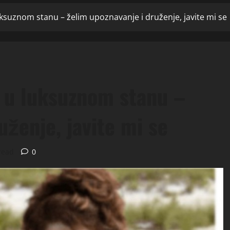
uksuznom stanu – želim upoznavanje i druženje, javite mi se
 u luksuznom stanu –
uženje, javite mi se
read
0