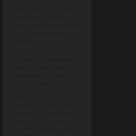
tudjem zivotu jer meni
treba odnos u kojem oboje
ucestvujemo jednako i u
kojem oboje znamo da smo
izabrali jedno drugo sa
razlogom
volela bih da upoznam
muskarca koji je dovoljno
zreo da zna da je odnos
odgovornost ali i radost
neko ko je spreman da
gradi nesto sto ce trajati
neko ko ne trazi samo
prolaznu pricu nego istinu
jer ja sam zena koja daje
svoje srce kad je sigurna da
je nasla pravog ali ne dajem
ga olako