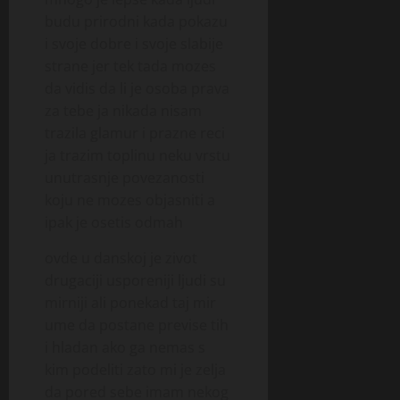
budu prirodni kada pokazu
i svoje dobre i svoje slabije
strane jer tek tada mozes
da vidis da li je osoba prava
za tebe ja nikada nisam
trazila glamur i prazne reci
ja trazim toplinu neku vrstu
unutrasnje povezanosti
koju ne mozes objasniti a
ipak je osetis odmah
ovde u danskoj je zivot
drugaciji usporeniji ljudi su
mirniji ali ponekad taj mir
ume da postane previse tih
i hladan ako ga nemas s
kim podeliti zato mi je zelja
da pored sebe imam nekog