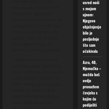
me neko impresionira
usred noći
pricama vec delima trazim
s mojom
toplinu mir sigurnost i
ujnom:
partnerstvo zelim da pored
Njegovo
nekog osetim ono sto zena
objašnjenje
treba da oseti postovanje
bilo je
paznju i zelju da se stvori
posljednje
nesto lepo bez igre bez
što sam
glume bez dvosmislenosti
očekivala
u svojim godinama znam
Azra, 40,
tacno sta zelim i jos tacnije
Njemačka –
sta ne zelim ne zelim lazi ne
možda baš
zelim skrivene namere ne
ovdje
zelim nekoga ko se ponasa
pronađem
kao da mu je veza teret
čovjeka s
zelim zrelu odraslu ljubav
kojim ću
onu u kojoj dvoje ljudi
podijeliti
znaju koliko vrede i ne gube