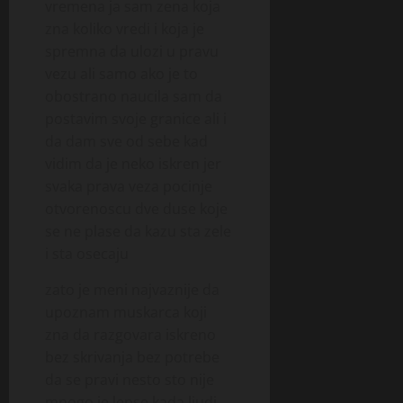
vremena ja sam zena koja
zna koliko vredi i koja je
spremna da ulozi u pravu
vezu ali samo ako je to
obostrano naucila sam da
postavim svoje granice ali i
da dam sve od sebe kad
vidim da je neko iskren jer
svaka prava veza pocinje
otvorenoscu dve duse koje
se ne plase da kazu sta zele
i sta osecaju
zato je meni najvaznije da
upoznam muskarca koji
zna da razgovara iskreno
bez skrivanja bez potrebe
da se pravi nesto sto nije
mnogo je lepse kada ljudi