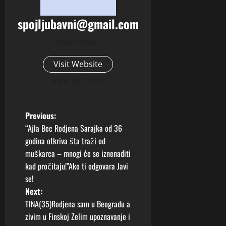
spojljubavni@gmail.com
Administrator
Visit Website
View All Posts
P
Previous:
“Ajla Bec Rodjena Sarajka od 36
o
godina otkriva šta traži od
muškarca – mnogi će se iznenaditi
s
kad pročitaju!”Ako ti odgovara Javi
t
se!
Next:
n
TINA(35)Rodjena sam u Beogradu a
zivim u Finskoj Zelim upoznavanje i
a