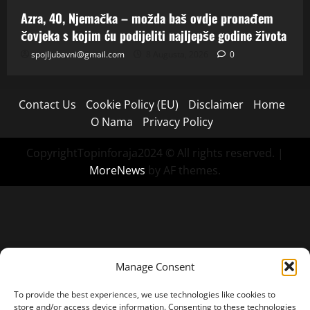
Azra, 40, Njemačka – možda baš ovdje pronađem
čovjeka s kojim ću podijeliti najljepše godine života
spojljubavni@gmail.com
8 Augusta, 2026
0
Contact Us
Cookie Policy (EU)
Disclaimer
Home
O Nama
Privacy Policy
CopyrightTopinforaja2024 © All rights reserved.
|
MoreNews
by AF themes.
Manage Consent
To provide the best experiences, we use technologies like cookies to
store and/or access device information. Consenting to these technologies