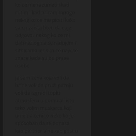
ko ce me razumeti i kad
cutim i kad pricam mnogo
nekog ko ce me pitati kako
sam i zaista hteti da cuje
odgovor nekog ko ce mi
dati razlog da se radujem i
sitnicama jer sitnice najvise
znace kada su od prave
osobe
ja sam zena koja voli da
brine voli da pruzi paznju
voli da izgradi toplu
atmosferu u domu ali isto
tako volim muskarca koji
ume da ceni to neko ko je
sposoban da se ponasa
kao partner a ne kao gost u