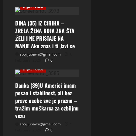
DIJASPORA
DINA (35) IZ CIRIHA –
ZRELA ŽENA KOJA ZNA ŠTA
ŽELI I NE PRISTAJE NA
MANJE Ako znas i ti Javi se
spojljubavni@gmail.com
6
Februara, 2026
0
DIJASPORA
Danka (39)U Americi imam
posao i stabilnost, ali bez
prave osobe sve je prazno –
tražim muškarca za ozbiljnu
vezu
spojljubavni@gmail.com
5
Februara, 2026
0