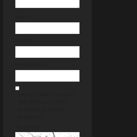
Ime
*
Email
*
Web stranica
Sačuvaj moje ime, email i
web stranicu u ovom
browseru za buduće
komentare.
Recaptcha