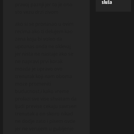
sluša
pravoj paznji jer to je ono
sto vezu drzi zivom
ako si se pronasao u ovim
recima ako ti delujem kao
zena koju bi voleo da
upoznas onda ne oklevaj
jer nista ne nastaje ako se
ne napravi prvi korak
mozda je upravo ovo
trenutak koji nam oboma
moze promeniti
buducnost,i kako vreme
prolazi sve vise shvatam da
ljudi previse cekaju savrsen
trenutak a on skoro nikad
ne dodje zato i pisem ovde
jer ne verujem u gubljenje