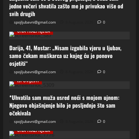
jedne večeri shvatila zašto me je privukao više od
svih drugih
spojljubavni@gmail.com
8 Augusta, 2026
0
ONA TRAZI NJEGA
Darija, 41, Mostar: „Nisam izgubila vjeru u ljubav,
samo čekam muškarca uz kojeg ću je ponovo
osjetiti“
spojljubavni@gmail.com
8 Augusta, 2026
0
ISPOVIJESTI
*Uhvatila sam muža usred noći s mojom ujnom:
Njegovo objašnjenje bilo je posljednje što sam
očekivala
spojljubavni@gmail.com
8 Augusta, 2026
0
ONA TRAZI NJEGA