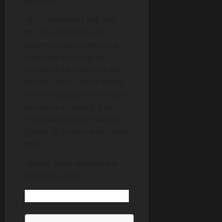
ako si muskarac koji zeli
mir ali i strast koji zeli
sigurnost ali i avanturu u
dvoje koji zeli da gradi
zajednicku buducnost bez
pritiska ali sa jasnim ciljem
onda mozda upravo citamo
istu pricu mozda je ovo
trenutak koji nam oboma
govori da je vreme za nesto
novo
ukoliko zelite dodajte me
na profil ispod